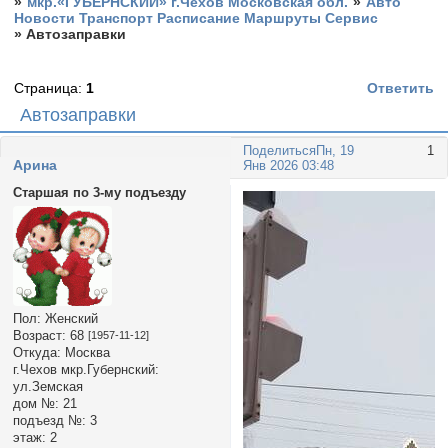
»
мкр.«ГУБЕРНСКИЙ» г.Чехов Московская обл.
»
Авто
Новости Транспорт Расписание Маршруты Сервис
»
Автозаправки
Страница:
1
Ответить
Автозаправки
Поделиться
Пн, 19
1
Арина
Янв 2026 03:48
Старшая по 3-му подъезду
Пол:
Женский
Возраст:
68
[1957-11-12]
Откуда:
Москва
г.Чехов мкр.Губернский:
ул.Земская
дом №:
21
подъезд №:
3
этаж:
2