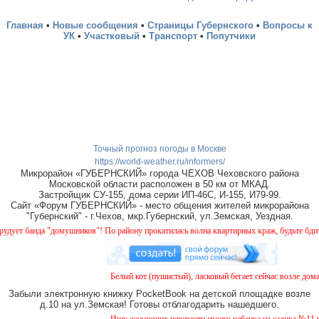
Главная
•
Новые сообщения
•
Страницы Губернского
•
Вопросы к
УК
•
Участковый
•
Транспорт
•
Попутчики
Точный прогноз погоды в Москве
https://world-weather.ru/informers/
Микрорайон «ГУБЕРНСКИЙ» города ЧЕХОВ Чеховского района
Московской области расположен в 50 км от МКАД.
Застройщик СУ-155, дома серии ИП-46С, И-155, И79-99.
Сайт «Форум ГУБЕРНСКИЙ» - место общения жителей микрорайона
"Губернский" - г.Чехов, мкр.Губернский, ул.Земская, Уездная.
 банда "домушников"! По району прокатилась волна квартирных краж, будьте бдительны
Белый кот (пушистый), ласковый бегает сейчас возле дома № 
Забыли электронную книжку PocketBook на детской площадке возле
д.10 на ул.Земская! Готовы отблагодарить нашедшего.