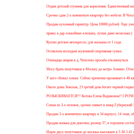
Отдам детский стульчик для кормления. Единственный минус -
Срочно сдам 2-х комнатную квартиру без мебели. В Чехове бу
Продам кухонный гарнитур. Цена 10000 рублей. Торг уместе
приму в дар хоккейные клюшки, лучше даже несколько:)
Куплю детское автокресло, для малыша от 1 года.
Оставлена молодым мужчиной спортивная сумка.
Очевидцы аварии в д. Чепелево просьба откликнуться.
Могу брать попутчиков в Москву до метро Аннино. Отъезд 6.
У кого сбежал хомяк. Сейчас временно проживает в 48 кварти
Около дома Земская, 23 третий день бегает черный гладкоше
РОЗЫСКИВАЕТСЯ!!! Котова Елена Вадимовна!! СРОЧН
Семья из 3-х человек, срочно снимет в микр.Губернский 1 ил
Продам 3-х комнатную квартиру в 34 корпусе, 14 этаж, общ. 
Продам коньки для девочки, размер 37, в хорошем состояни
Ищем двух попутчиков до москвы выезжаем в 5.30-5.45 и обр