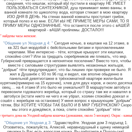
сведения, что кишлак, который вЫ пустили в квартиру НЕ УМЕЕТ
ПОЛЬЗОВАТЬСЯ САНТЕХНИКОЙ, душ принимают мимо ванны, в
ванной комнате по щиколотку вода, которая стекает в мою квартиру
ИЗО ДНЯ В ДЕНЬ. На стенах ванной комнаты проступает грибок,
который полез и ко мне. ЕСЛИ вЫ НЕ ПРИМЕТЕ МЕРЫ САМИ, ТО Я
ПРИМУ МЕРЫ ОДНОЗНАЧНЫЕ. Что останется после этого с вАШЕЙ
квартирой - вАШИ проблемы. ДОСТАЛО!!!
ены часы женские.
"Общение ул Уездная д 4: "
Сегодня ночью, в кишлаке на 12 этаже, в
кв.321 был мордобой с бейсбольными битами и проломленными
черепами. Мне интересно - тёти, которые крышуют эти кишлаки,
спокойно спят? Или за тридцать серебряников им плевать, что мкр.
Губернский превращается в непонятное поселение? Вместо того, чтобы
вместе с силовыми структурами выявлять незаконных жильцов,
"добрые" тёти предупреждают, что бы лишних при проверке не было. Я
жил в Душанбе с 93 по 96 год и видел, как вполне обыденно в
панельной девятиэтажке в трёхкомнатной квартире жили-были
курятник(примерно на 15 курочек), хлев для двух коров, и около десятка
овец.... на 4 этаже И это было не уникально!!! В маршрутном автобусе
перевозили годовалого жеребца, который со страху там же и навалял в
автобусе (кстати никто ни чего и не убрал, хозяин спокойно доехал и
сошёл с жеребцом на остановке) У меня вопрос к крышующим "добрым"
тётям, ВЫ ХОТИТЕ ЧТОБЫ ТАК БЫЛО И В МКР ГУБЕРНСКОМ? Скоро
мы этого и дождёмся, а пока, спите спокойно "добрые" тёти
его дома на Уездной найдена кошечка (домашняя, около 5 месяцев). Окрас - камышовый, 
"Общение ул Уездная д 3: "
Здравствуйте. Уездная дом 3 подъезд 1.
Отзовитесь, пожалуйста, Алексей, неравнодушный к щенку немецкой
овчарки (у Вас есть взрослая кошка, Вы работаете в Подольске).