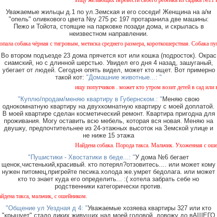
Ищу желающих перевести своего ребенка из садика №11 в са
Уважаемые жильцы д.1 по ул.Земская и его соседи! Женщина на а/м
"опель" оливкового цвета №у 275 рс 197 протаранила две машины:
Пежо и Тойота, стоящие на парковке позади дома, и скрылась в
неизвестном направлении.
ака чёрная с тигровым, метиска среднего размера, короткошерстная. Собака пугливая, 
Во втором подъезде 23 дома прячется кот или кошка (подросток). Окрас
сиамский, но с длинной шерстью. Увидел его дня 4 назад, зашуганый,
убегает от людей. Сегодня опять видел, может кто ищет. Вот примерно
такой кот:
"Домашние животные...: "
ищу попутчиков . может кто утром возит детей в сад или в шк
"Куплю/продам/меняю квартиру в Губернском.: "
Меняю свою
однокомнатную квартиру на двухкомнатную квартиру с моей доплатой.
В моей квартире сделан косметический ремонт. Квартира пригодна для
проживания. Могу оставить всю мебель, которая вся новая. Меняю на
двушку, предпочтительнее из 24-этажных высоток на Земской улице и
не ниже 15 этажа
Найдена собака. Порода такса. Мальчик. Ухоженная с ошейни
"Пушистики - Хвостатики в беде...: "
У дома №6 бегает
щенок,чистенький,красивый. кто потерял?отзовитесь.... или может кому
нужен питомец,пригрейте песика.холода же.умрет бедолага. или может
кто то знает куда его определить... :( хотела забрать себе но
родственники категорически против.
такса, мальчик, с ошейником.
"Общение ул Уездная д 4: "
Уважаемые хозяева квартиры 327 или кто
"крышует" стадо диких живущих над моей головой, довожу до вАШЕГО