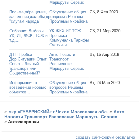
Маршруты Сервис
Письма,обращения,
Обсуждение общих
Сб, 8 Фев 2020
заявления,жалобы,претензии
вопросов Решаем
"слугам народа"
Проблемы мкрайона
Собрания Выборы
УК ЖКХ ИГ ТСЖ
Сб, 21 Мар 2020
УК, ИГ, ЖСК, ТСЖ и
Прописка
т.д....
Коммуналка Тарифы
Счетчики.
ДТП,Пробки
Авто Новости
Вт, 16 Апр 2019
Дор.Ситуации Опыт
Транспорт
Советы Личный
Расписание
транспорт или
Маршруты Сервис
Общественный?
Информация о
Обсуждение общих
Вт, 24 Мар 2020
возведении ноовых
вопросов Решаем
объектов...
Проблемы мкрайона
»
мкр.«ГУБЕРНСКИЙ» г.Чехов Московская обл.
»
Авто
Новости Транспорт Расписание Маршруты Сервис
»
Автозаправки
создать сайт-форум бесплатно