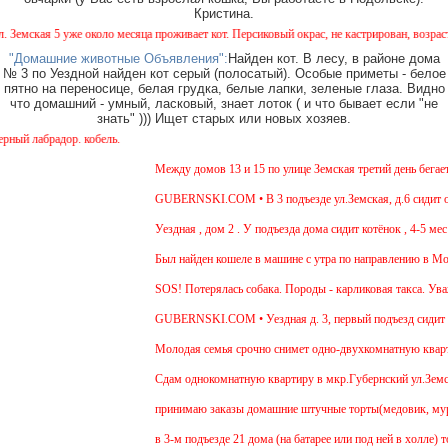
Кристина.
кая 5 уже около месяца проживает кот. Персиковый окрас, не кастрирован, возраст мене
"Домашние животные Объявления":
Найден кот. В лесу, в районе дома
№ 3 по Уездной найден кот серый (полосатый). Особые приметы - белое
пятно на переносице, белая грудка, белые лапки, зеленые глаза. Видно
что домашний - умный, ласковый, знает лоток ( и что бывает если "не
знать" ))) Ищет старых или новых хозяев.
лабрадор. кобель.
Между домов 13 и 15 по улице Земская третий день бегает с
GUBERNSKI.COM • В 3 подъезде ул.Земская, д.6 сидит очен
Уездная , дом 2 . У подъезда дома сидит котёнок , 4-5 мес ,
Был найден кошеле в машине с утра по направлению в Москв
SOS! Потерялась собака. Породы - карликовая такса. Уважа
GUBERNSKI.COM • Уездная д. 3, первый подъезд сидит п
Молодая семья срочно снимет одно-двухкомнатную квартиру 
Cдам однокомнатную квартиру в мкр.Губернский ул.Земская. 
принимаю заказы домашние штучные торты(медовик, муравейн
в 3-м подъезде 21 дома (на батарее или под ней в холле) т