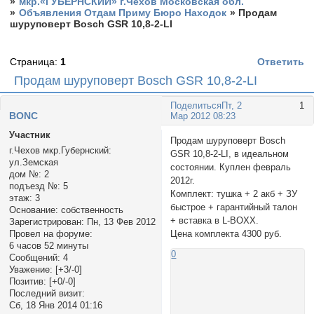
»
мкр.«ГУБЕРНСКИЙ» г.Чехов Московская обл.
»
Объявления Отдам Приму Бюро Находок
»
Продам
шуруповерт Bosch GSR 10,8-2-LI
Страница:
1
Ответить
Продам шуруповерт Bosch GSR 10,8-2-LI
Поделиться
Пт, 2
1
BONC
Мар 2012 08:23
Участник
Продам шуруповерт Bosch
г.Чехов мкр.Губернский:
GSR 10,8-2-LI, в идеальном
ул.Земская
состоянии. Куплен февраль
дом №:
2
2012г.
подъезд №:
5
Комплект: тушка + 2 акб + ЗУ
этаж:
3
быстрое + гарантийный талон
Основание:
собственность
+ вставка в L-BOXX.
Зарегистрирован
: Пн, 13 Фев 2012
Цена комплекта 4300 руб.
Провел на форуме:
6 часов 52 минуты
0
Сообщений:
4
Уважение:
[+3/-0]
Позитив:
[+0/-0]
Последний визит:
Сб, 18 Янв 2014 01:16