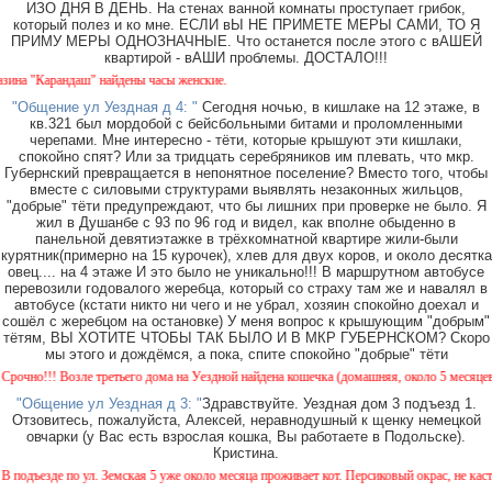
ИЗО ДНЯ В ДЕНЬ. На стенах ванной комнаты проступает грибок,
который полез и ко мне. ЕСЛИ вЫ НЕ ПРИМЕТЕ МЕРЫ САМИ, ТО Я
ПРИМУ МЕРЫ ОДНОЗНАЧНЫЕ. Что останется после этого с вАШЕЙ
квартирой - вАШИ проблемы. ДОСТАЛО!!!
а "Карандаш" найдены часы женские.
"Общение ул Уездная д 4: "
Сегодня ночью, в кишлаке на 12 этаже, в
кв.321 был мордобой с бейсбольными битами и проломленными
черепами. Мне интересно - тёти, которые крышуют эти кишлаки,
спокойно спят? Или за тридцать серебряников им плевать, что мкр.
Губернский превращается в непонятное поселение? Вместо того, чтобы
вместе с силовыми структурами выявлять незаконных жильцов,
"добрые" тёти предупреждают, что бы лишних при проверке не было. Я
жил в Душанбе с 93 по 96 год и видел, как вполне обыденно в
панельной девятиэтажке в трёхкомнатной квартире жили-были
курятник(примерно на 15 курочек), хлев для двух коров, и около десятка
овец.... на 4 этаже И это было не уникально!!! В маршрутном автобусе
перевозили годовалого жеребца, который со страху там же и навалял в
автобусе (кстати никто ни чего и не убрал, хозяин спокойно доехал и
сошёл с жеребцом на остановке) У меня вопрос к крышующим "добрым"
тётям, ВЫ ХОТИТЕ ЧТОБЫ ТАК БЫЛО И В МКР ГУБЕРНСКОМ? Скоро
мы этого и дождёмся, а пока, спите спокойно "добрые" тёти
но!!! Возле третьего дома на Уездной найдена кошечка (домашняя, около 5 месяцев). Ок
"Общение ул Уездная д 3: "
Здравствуйте. Уездная дом 3 подъезд 1.
Отзовитесь, пожалуйста, Алексей, неравнодушный к щенку немецкой
овчарки (у Вас есть взрослая кошка, Вы работаете в Подольске).
Кристина.
дъезде по ул. Земская 5 уже около месяца проживает кот. Персиковый окрас, не кастриро