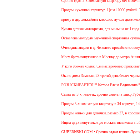
Срочно сдам 2-х комнатную квартиру без мебели. В 
Продам кухонный гарнитур. Цена 10000 рублей. То
приму в дар хоккейные клюшки, лучше даже нескол
Куплю детское автокресло, для малыша от 1 года.
Оставлена молодым мужчиной спортивная сумка.
Очевидцы аварии в д. Чепелево просьба откликнуть
Могу брать попутчиков в Москву до метро Аннино. 
У кого сбежал хомяк. Сейчас временно проживает в 
Около дома Земская, 23 третий день бегает черный
РОЗЫСКИВАЕТСЯ!!! Котова Елена Вадимовна!
Семья из 3-х человек, срочно снимет в микр.Губерн
Продам 3-х комнатную квартиру в 34 корпусе, 14 эт
Продам коньки для девочки, размер 37, в хорошем 
Ищем двух попутчиков до москвы выезжаем в 5.30-5
GUBERNSKI.COM • Срочно отдам котика.Лучше для 