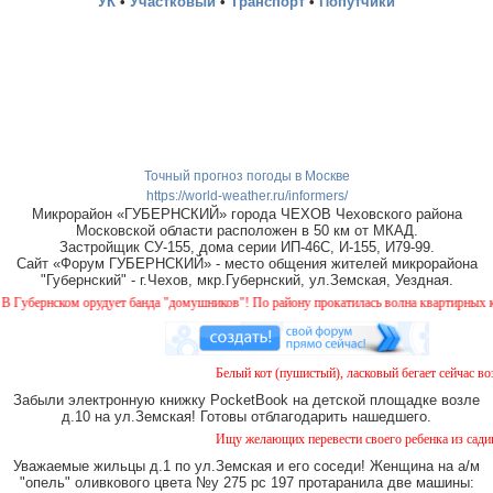
УК
•
Участковый
•
Транспорт
•
Попутчики
Точный прогноз погоды в Москве
https://world-weather.ru/informers/
Микрорайон «ГУБЕРНСКИЙ» города ЧЕХОВ Чеховского района
Московской области расположен в 50 км от МКАД.
Застройщик СУ-155, дома серии ИП-46С, И-155, И79-99.
Сайт «Форум ГУБЕРНСКИЙ» - место общения жителей микрорайона
"Губернский" - г.Чехов, мкр.Губернский, ул.Земская, Уездная.
бернском орудует банда "домушников"! По району прокатилась волна квартирных краж,
Белый кот (пушистый), ласковый бегает сейчас возл
Забыли электронную книжку PocketBook на детской площадке возле
д.10 на ул.Земская! Готовы отблагодарить нашедшего.
Ищу желающих перевести своего ребенка из садика 
Уважаемые жильцы д.1 по ул.Земская и его соседи! Женщина на а/м
"опель" оливкового цвета №у 275 рс 197 протаранила две машины: