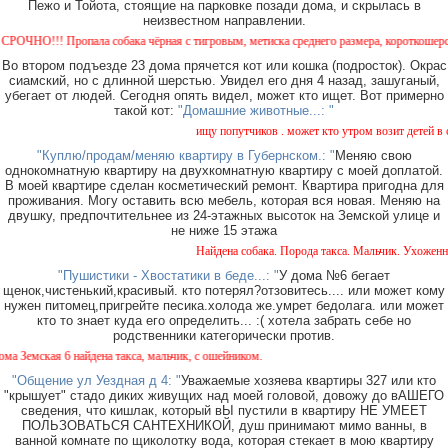
Пежо и Тойота, стоящие на парковке позади дома, и скрылась в
неизвестном направлении.
НО!!! Пропала собака чёрная с тигровым, метиска среднего размера, короткошерстная. 
Во втором подъезде 23 дома прячется кот или кошка (подросток). Окрас
сиамский, но с длинной шерстью. Увидел его дня 4 назад, зашуганый,
убегает от людей. Сегодня опять видел, может кто ищет. Вот примерно
такой кот:
"Домашние животные...: "
ищу попутчиков . может кто утром возит детей в сад
"Куплю/продам/меняю квартиру в Губернском.: "
Меняю свою
однокомнатную квартиру на двухкомнатную квартиру с моей доплатой.
В моей квартире сделан косметический ремонт. Квартира пригодна для
проживания. Могу оставить всю мебель, которая вся новая. Меняю на
двушку, предпочтительнее из 24-этажных высоток на Земской улице и
не ниже 15 этажа
Найдена собака. Порода такса. Мальчик. Ухоженная
"Пушистики - Хвостатики в беде...: "
У дома №6 бегает
щенок,чистенький,красивый. кто потерял?отзовитесь.... или может кому
нужен питомец,пригрейте песика.холода же.умрет бедолага. или может
кто то знает куда его определить... :( хотела забрать себе но
родственники категорически против.
Земская 6 найдена такса, мальчик, с ошейником.
"Общение ул Уездная д 4: "
Уважаемые хозяева квартиры 327 или кто
"крышует" стадо диких живущих над моей головой, довожу до вАШЕГО
сведения, что кишлак, который вЫ пустили в квартиру НЕ УМЕЕТ
ПОЛЬЗОВАТЬСЯ САНТЕХНИКОЙ, душ принимают мимо ванны, в
ванной комнате по щиколотку вода, которая стекает в мою квартиру