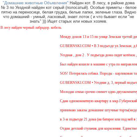
"Домашние животные Объявления":
Найден кот. В лесу, в районе дома
№ 3 по Уездной найден кот серый (полосатый). Особые приметы - белое
пятно на переносице, белая грудка, белые лапки, зеленые глаза. Видно
что домашний - умный, ласковый, знает лоток ( и что бывает если "не
знать" ))) Ищет старых или новых хозяев.
су найден черный лабрадор. кобель.
Между домов 13 и 15 по улице Земская третий день 
GUBERNSKI.COM • В 3 подъезде ул.Земская, д.6 си
Уездная , дом 2 . У подъезда дома сидит котёнок , 
Был найден кошеле в машине с утра по направлению
SOS! Потерялась собака. Породы - карликовая такс
GUBERNSKI.COM • Уездная д. 3, первый подъезд
Молодая семья срочно снимет одно-двухкомнатную 
Cдам однокомнатную квартиру в мкр.Губернский ул.З
принимаю заказы домашние штучные торты(медовик,
в 3-м подъезде 21 дома (на батарее или под ней в 
Отдам детский стульчик для кормления. Единственны