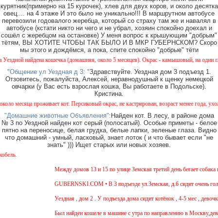
курятник(примерно на 15 курочек), хлев для двух коров, и около десятка
овец.... на 4 этаже И это было не уникально!!! В маршрутном автобусе
перевозили годовалого жеребца, который со страху там же и навалял в
автобусе (кстати никто ни чего и не убрал, хозяин спокойно доехал и
сошёл с жеребцом на остановке) У меня вопрос к крышующим "добрым"
тётям, ВЫ ХОТИТЕ ЧТОБЫ ТАК БЫЛО И В МКР ГУБЕРНСКОМ? Скоро
мы этого и дождёмся, а пока, спите спокойно "добрые" тёти
ена кошечка (домашняя, около 5 месяцев). Окрас - камышовый, на один глазик (возможно
"Общение ул Уездная д 3: "
Здравствуйте. Уездная дом 3 подъезд 1.
Отзовитесь, пожалуйста, Алексей, неравнодушный к щенку немецкой
овчарки (у Вас есть взрослая кошка, Вы работаете в Подольске).
Кристина.
проживает кот. Персиковый окрас, не кастрирован, возраст менее года, ухожен, явно дом
"Домашние животные Объявления":
Найден кот. В лесу, в районе дома
№ 3 по Уездной найден кот серый (полосатый). Особые приметы - белое
пятно на переносице, белая грудка, белые лапки, зеленые глаза. Видно
что домашний - умный, ласковый, знает лоток ( и что бывает если "не
знать" ))) Ищет старых или новых хозяев.
Вниман
Между домов 13 и 15 по улице Земская третий день бегает собака из пор
GUBERNSKI.COM • В 3 подъезде ул.Земская, д.6 сидит очень голодная 
Уездная , дом 2 . У подъезда дома сидит котёнок , 4-5 мес , девочка. Чё
Был найден кошеле в машине с утра по направлению в Москву,девушка са