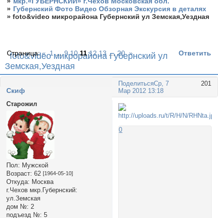
»
мкр.«ГУБЕРНСКИЙ» г.Чехов Московская обл.
»
Губернский Фото Видео Обзорная Экскурсия в деталях
»
foto&video микрорайона Губернский ул Земская,Уездная
Страница:
«
1
…
9
10
11
12
13
…
20
»
Ответить
foto&video микрорайона Губернский ул
Земская,Уездная
Поделиться
Ср, 7
201
Cкиф
Мар 2012 13:18
Старожил
0
Пол:
Мужской
Возраст:
62
[1964-05-10]
Откуда:
Москва
г.Чехов мкр.Губернский:
ул.Земская
дом №:
2
подъезд №:
5