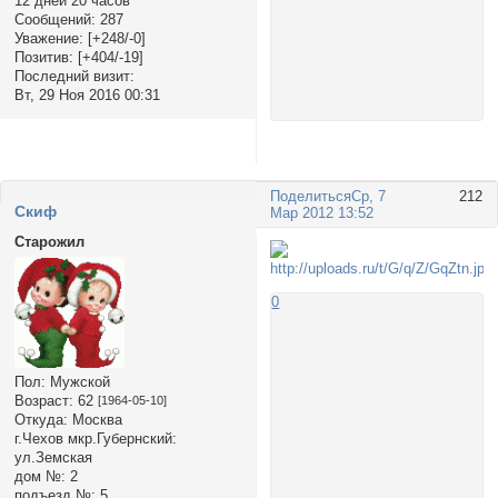
12 дней 20 часов
Сообщений:
287
Уважение:
[+248/-0]
Позитив:
[+404/-19]
Последний визит:
Вт, 29 Ноя 2016 00:31
Поделиться
Ср, 7
212
Cкиф
Мар 2012 13:52
Старожил
0
Пол:
Мужской
Возраст:
62
[1964-05-10]
Откуда:
Москва
г.Чехов мкр.Губернский:
ул.Земская
дом №:
2
подъезд №:
5