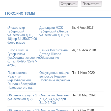
Похожие темы
г.Чехов мкр
Дольщики ЖСК
Вт, 4 Апр 2017
Губернский
Губернский г.Чехов
ул.Земская д.16,
ул.Земская д.16,18
18(кор.34,35)И79-99
фото видео
Школа №10 в
Семья Воспитание
Чт, 14 Июн 2018
Губернском
Детсад Школа
(ул.Уездная,строение
Образование
6, тел.8-496-727-97-
42;49)
Перспектива
Обсуждение общих
Пн, 1 Июн 2020
Развития
вопросов Решаем
мкр.Губернский
Проблемы мкрайона
Генплан Застройки
Чеховского р-на.
Общение корпуса 1
г.Чехов ул.Земская
Пн, 30 Мар 2020
(ул Земская д 2)
д.1,2,3,4,5,6(Корп
8,1,9,2,7,3)
Общение корпуса 13
г.Чехов ул.Уездная
Вс, 2 Сен 2018