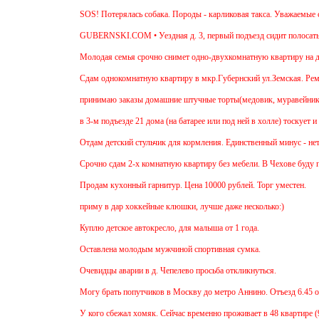
SOS! Потерялась собака. Породы - карликовая такса. Уважаемые соседи!
GUBERNSKI.COM • Уездная д. 3, первый подъезд сидит полосатый О
Молодая семья срочно снимет одно-двухкомнатную квартиру на длительн
Cдам однокомнатную квартиру в мкр.Губернский ул.Земская. Ремонт от за
принимаю заказы домашние штучные торты(медовик, муравейник, наполео
в 3-м подъезде 21 дома (на батарее или под ней в холле) тоскует и дов
Отдам детский стульчик для кормления. Единственный минус - нет мягкой
Срочно сдам 2-х комнатную квартиру без мебели. В Чехове буду после 15-
Продам кухонный гарнитур. Цена 10000 рублей. Торг уместен.
приму в дар хоккейные клюшки, лучше даже несколько:)
Куплю детское автокресло, для малыша от 1 года.
Оставлена молодым мужчиной спортивная сумка.
Очевидцы аварии в д. Чепелево просьба откликнуться.
Могу брать попутчиков в Москву до метро Аннино. Отъезд 6.45 от мкр.Г
У кого сбежал хомяк. Сейчас временно проживает в 48 квартире (9 этаж у