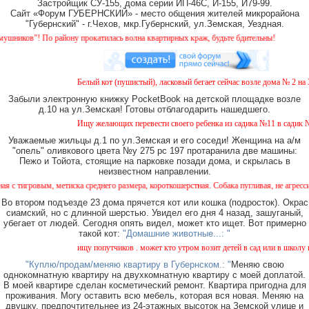
Застройщик СУ-155, дома серии ИП-46С, И-155, И79-99.
Сайт «Форум ГУБЕРНСКИЙ» - место общения жителей микрорайона
"Губернский" - г.Чехов, мкр.Губернский, ул.Земская, Уездная.
 району прокатилась волна квартирных краж, будьте бдительны!
Белый кот (пушистый), ласковый бегает сейчас возле дома № 2 на Земско
Забыли электронную книжку PocketBook на детской площадке возле
д.10 на ул.Земская! Готовы отблагодарить нашедшего.
Ищу желающих перевести своего ребенка из садика №11 в садик № 26. Ес
Уважаемые жильцы д.1 по ул.Земская и его соседи! Женщина на а/м
"опель" оливкового цвета №у 275 рс 197 протаранила две машины:
Пежо и Тойота, стоящие на парковке позади дома, и скрылась в
неизвестном направлении.
метиска среднего размера, короткошерстная. Собака пугливая, не агрессивная. Кто вид
Во втором подъезде 23 дома прячется кот или кошка (подросток). Окрас
сиамский, но с длинной шерстью. Увидел его дня 4 назад, зашуганый,
убегает от людей. Сегодня опять видел, может кто ищет. Вот примерно
такой кот:
"Домашние животные...: "
ищу попутчиков . может кто утром возит детей в сад или в школу в город 
"Куплю/продам/меняю квартиру в Губернском.: "
Меняю свою
однокомнатную квартиру на двухкомнатную квартиру с моей доплатой.
В моей квартире сделан косметический ремонт. Квартира пригодна для
проживания. Могу оставить всю мебель, которая вся новая. Меняю на
двушку, предпочтительнее из 24-этажных высоток на Земской улице и