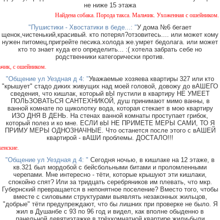
не ниже 15 этажа
Найдена собака. Порода такса. Мальчик. Ухоженная с ошейником. Найдена
"Пушистики - Хвостатики в беде...: "
У дома №6 бегает
щенок,чистенький,красивый. кто потерял?отзовитесь.... или может кому
нужен питомец,пригрейте песика.холода же.умрет бедолага. или может
кто то знает куда его определить... :( хотела забрать себе но
родственники категорически против.
иком.
"Общение ул Уездная д 4: "
Уважаемые хозяева квартиры 327 или кто
"крышует" стадо диких живущих над моей головой, довожу до вАШЕГО
сведения, что кишлак, который вЫ пустили в квартиру НЕ УМЕЕТ
ПОЛЬЗОВАТЬСЯ САНТЕХНИКОЙ, душ принимают мимо ванны, в
ванной комнате по щиколотку вода, которая стекает в мою квартиру
ИЗО ДНЯ В ДЕНЬ. На стенах ванной комнаты проступает грибок,
который полез и ко мне. ЕСЛИ вЫ НЕ ПРИМЕТЕ МЕРЫ САМИ, ТО Я
ПРИМУ МЕРЫ ОДНОЗНАЧНЫЕ. Что останется после этого с вАШЕЙ
квартирой - вАШИ проблемы. ДОСТАЛО!!!
Около
"Общение ул Уездная д 4: "
Сегодня ночью, в кишлаке на 12 этаже, в
кв.321 был мордобой с бейсбольными битами и проломленными
черепами. Мне интересно - тёти, которые крышуют эти кишлаки,
спокойно спят? Или за тридцать серебряников им плевать, что мкр.
Губернский превращается в непонятное поселение? Вместо того, чтобы
вместе с силовыми структурами выявлять незаконных жильцов,
"добрые" тёти предупреждают, что бы лишних при проверке не было. Я
жил в Душанбе с 93 по 96 год и видел, как вполне обыденно в
панельной девятиэтажке в трёхкомнатной квартире жили-были