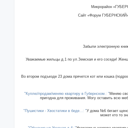
Микрорайон «ГУБЕРН
Сайт «Форум ГУБЕРНСКИЙ» - 
Забыли электронную книж
Уважаемые жильцы д.1 по ул.Земская и его соседи! Женщи
Во втором подъезде 23 дома прячется кот или кошка (подрос
"Куплю/продам/меняю квартиру в Губернском.: "
Меняю сво
пригодна для проживания. Могу оставить всю меб
"Пушистики - Хвостатики в беде...: "
У дома №6 бегает щенок
может кто то зн
"Общение ул Уездная д 4: "
Уважаемые хозяева квартиры 