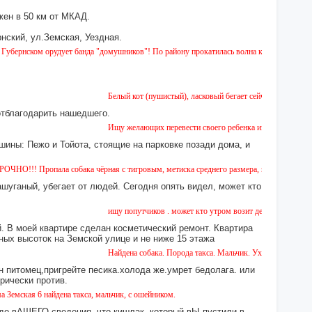
ен в 50 км от МКАД.
нский, ул.Земская, Уездная.
 орудует банда "домушников"! По району прокатилась волна квартирных краж, будьте 
Белый кот (пушистый), ласковый бегает сейчас возле дома № 2 
отблагодарить нашедшего.
Ищу желающих перевести своего ребенка из садика №11 в садик
шины: Пежо и Тойота, стоящие на парковке позади дома, и
опала собака чёрная с тигровым, метиска среднего размера, короткошерстная. Собака п
ашуганый, убегает от людей. Сегодня опять видел, может кто
ищу попутчиков . может кто утром возит детей в сад или в школ
 В моей квартире сделан косметический ремонт. Квартира
ных высоток на Земской улице и не ниже 15 этажа
Найдена собака. Порода такса. Мальчик. Ухоженная с ошейником
н питомец,пригрейте песика.холода же.умрет бедолага. или
орически против.
 найдена такса, мальчик, с ошейником.
 до вАШЕГО сведения, что кишлак, который вЫ пустили в