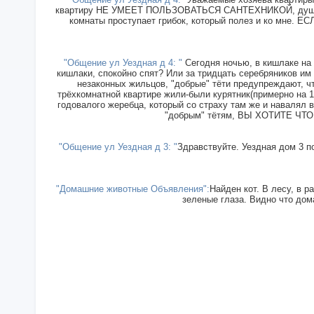
квартиру НЕ УМЕЕТ ПОЛЬЗОВАТЬСЯ САНТЕХНИКОЙ, душ прин
комнаты проступает грибок, который полез и ко мн
"Общение ул Уездная д 4: "
Сегодня ночью, в кишлаке на 
кишлаки, спокойно спят? Или за тридцать серебряников им
незаконных жильцов, "добрые" тёти предупреждают, чт
трёхкомнатной квартире жили-были курятник(примерно на 15
годовалого жеребца, который со страху там же и навалял в
"добрым" тётям, ВЫ ХОТИТЕ ЧТОБ
"Общение ул Уездная д 3: "
Здравствуйте. Уездная дом 3 п
"Домашние животные Объявления":
Найден кот. В лесу, в р
зеленые глаза. Видно что дома