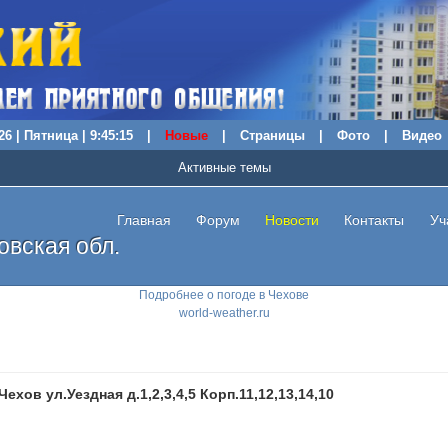
26 | Пятница | 9:45:16
|
Новые
|
Страницы
|
Фото
|
Видео
Активные темы
Главная
Форум
Новости
Контакты
Уч
вская обл.
Подробнее о погоде в Чехове
world-weather.ru
.Чехов ул.Уездная д.1,2,3,4,5 Корп.11,12,13,14,10