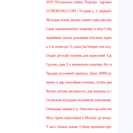
SOS! Потерялась собака. Породы - карликовая такса. Уважаемы
GUBERNSKI.COM • Уездная д. 3, первый подъезд сидит пол
Молодая семья срочно снимет одно-двухкомнатную квартиру на
Cдам однокомнатную квартиру в мкр.Губернский ул.Земская. Рем
принимаю заказы домашние штучные торты(медовик, муравейник
в 3-м подъезде 21 дома (на батарее или под ней в холле) тоск
Отдам детский стульчик для кормления. Единственный минус - н
Срочно сдам 2-х комнатную квартиру без мебели. В Чехове буду
Продам кухонный гарнитур. Цена 10000 рублей. Торг уместен.
приму в дар хоккейные клюшки, лучше даже несколько:)
Куплю детское автокресло, для малыша от 1 года.
Оставлена молодым мужчиной спортивная сумка.
Очевидцы аварии в д. Чепелево просьба откликнуться.
Могу брать попутчиков в Москву до метро Аннино. Отъезд 6.45
У кого сбежал хомяк. Сейчас временно проживает в 48 квартире 