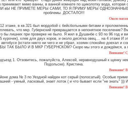
имают мимо ванны, в ванной комнате по щиколотку вода, которая ст
е. ЕСЛИ вЫ НЕ ПРИМЕТЕ МЕРЫ САМИ, ТО Я ПРИМУ МЕРЫ ОДНОЗНАЧНЫЕ. Ч
проблемы. ДОСТАЛО!!!
Около магазина "Каранд
12 этаже, в кв.321 был мордобой с бейсбольными битами и проломленны
 плевать, что мкр. Губернский превращается в непонятное поселение? В
о бы лишних при проверке не было. Я жил в Душанбе с 93 по 96 год и в
 курочек), хлев для двух коров, и около десятка овец.... на 4 этаже И 
 автобусе (кстати никто ни чего и не убрал, хозяин спокойно доехал и
Ы ТАК БЫЛО И В МКР ГУБЕРНСКОМ? Скоро мы этого и дождёмся, а пок
Внимание! Срочно!!! Воз
одъезд 1. Отзовитесь, пожалуйста, Алексей, неравнодушный к щенку нем
Подольске). Кристина.
Внимание! В подъезде по
айоне дома № 3 по Уездной найден кот серый (полосатый). Особые примет
шний - умный, ласковый, знает лоток ( и что бывает если "не знать" )))
Внимание! В лесу найден