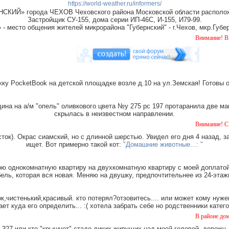
https://world-weather.ru/informers/
СКИЙ» города ЧЕХОВ Чеховского района Московской области располож
Застройщик СУ-155, дома серии ИП-46С, И-155, И79-99.
место общения жителей микрорайона "Губернский" - г.Чехов, мкр.Губер
Внимание! В Губернском
ку PocketBook на детской площадке возле д.10 на ул.Земская! Готовы 
на на а/м "опель" оливкового цвета №у 275 рс 197 протаранила две ма
скрылась в неизвестном направлении.
Внимание! СРОЧНО!!! Пр
ток). Окрас сиамский, но с длинной шерстью. Увидел его дня 4 назад, з
ищет. Вот примерно такой кот:
"Домашние животные...: "
ю однокомнатную квартиру на двухкомнатную квартиру с моей доплатой.
ель, которая вся новая. Меняю на двушку, предпочтительнее из 24-этаж
,чистенький,красивый. кто потерял?отзовитесь.... или может кому нуже
ает куда его определить... :( хотела забрать себе но родственники катег
В районе дома Земская 6
327 или кто "крышует" стадо диких живущих над моей головой, довожу