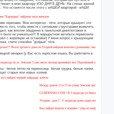
екает в мою квартиру ИЗО ДНЯ В ДЕНЬ. На стенах ванной
то останется после этого с вАШЕЙ квартирой - вАШИ
аш" найдены часы женские.
ми черепами. Мне интересно - тёти, которые крышуют эти
место того, чтобы вместе с силовыми структурами выявлять
идел, как вполне обыденно в панельной девятиэтажке в
это было не уникально!!! В маршрутном автобусе перевозили
 сошёл с жеребцом на остановке) У меня вопрос к крышующим
а, спите спокойно "добрые" тёти
ле третьего дома на Уездной найдена кошечка (домашняя, около 5 месяцев). Окрас - кам
ецкой овчарки (у Вас есть взрослая кошка, Вы работаете в
 ул. Земская 5 уже около месяца проживает кот. Персиковый окрас, не кастрирован, возр
ы - белое пятно на переносице, белая грудка, белые лапки,
 Ищет старых или новых хозяев.
 черный лабрадор. кобель.
Между домов 13 и 15 по улице Земская третий день бегает соба
GUBERNSKI.COM • В 3 подъезде ул.Земская, д.6 сидит очень г
Уездная , дом 2 . У подъезда дома сидит котёнок , 4-5 мес , д
Был найден кошеле в машине с утра по направлению в Москву,д