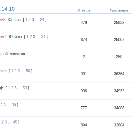
,14,10
Ответов
Просмотров
ом2
Юляша
[
1
2
3
…
24
]
479
25932
том2
Юляша
[
1
2
3
…
34
]
674
25007
дной
золушка
2
250
nich
[
1
2
3
…
50
]
991
36364
иф
[
1
2
3
…
50
]
996
34932
2
3
…
39
]
777
34008
1
2
3
…
45
]
894
32864