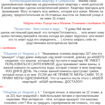
"Куплю/продам/меняю квартиру в Губернском.: "
Меняю свою
однокомнатную квартиру на двухкомнатную квартиру с моей доплатой.
В моей квартире сделан косметический ремонт. Квартира пригодна для
проживания. Могу оставить всю мебель, которая вся новая. Меняю на
двушку, предпочтительнее из 24-этажных высоток на Земской улице и
не ниже 15 этажа
Найдена собака. Порода такса. Мальчик. Ухоженная с ошейником. Найдена 
"Пушистики - Хвостатики в беде...: "
У дома №6 бегает
щенок,чистенький,красивый. кто потерял?отзовитесь.... или может кому
нужен питомец,пригрейте песика.холода же.умрет бедолага. или может
кто то знает куда его определить... :( хотела забрать себе но
родственники категорически против.
м.
"Общение ул Уездная д 4: "
Уважаемые хозяева квартиры 327 или кто
"крышует" стадо диких живущих над моей головой, довожу до вАШЕГО
сведения, что кишлак, который вЫ пустили в квартиру НЕ УМЕЕТ
ПОЛЬЗОВАТЬСЯ САНТЕХНИКОЙ, душ принимают мимо ванны, в
ванной комнате по щиколотку вода, которая стекает в мою квартиру
ИЗО ДНЯ В ДЕНЬ. На стенах ванной комнаты проступает грибок,
который полез и ко мне. ЕСЛИ вЫ НЕ ПРИМЕТЕ МЕРЫ САМИ, ТО Я
ПРИМУ МЕРЫ ОДНОЗНАЧНЫЕ. Что останется после этого с вАШЕЙ
квартирой - вАШИ проблемы. ДОСТАЛО!!!
Около ма
"Общение ул Уездная д 4: "
Сегодня ночью, в кишлаке на 12 этаже, в
кв.321 был мордобой с бейсбольными битами и проломленными
черепами. Мне интересно - тёти, которые крышуют эти кишлаки,
спокойно спят? Или за тридцать серебряников им плевать, что мкр.