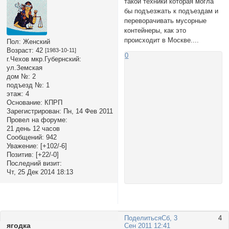
такой техники которая могла
бы подъезжать к подъездам и
переворачивать мусорные
контейнеры, как это
происходит в Москве....
Пол:
Женский
Возраст:
42
[1983-10-11]
0
г.Чехов мкр.Губернский:
ул.Земская
дом №:
2
подъезд №:
1
этаж:
4
Основание:
КПРП
Зарегистрирован
: Пн, 14 Фев 2011
Провел на форуме:
21 день 12 часов
Сообщений:
942
Уважение:
[+102/-6]
Позитив:
[+22/-0]
Последний визит:
Чт, 25 Дек 2014 18:13
Поделиться
Сб, 3
4
ягодка
Сен 2011 12:41