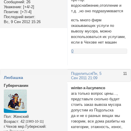
Сообщений:
26
водоснабжение,отопление и
Уважение:
[+4/-2]
т.д. ,но оно подразумевается
Позитив:
[+7/-4]
Последний визит:
есть много фирм
Вс, 9 Сен 2012 15:26
оказывающих услуги по
вывозу мусора, можно
воспользоваться их услугами,
если в Чехове нет машин
0
Поделиться
Пн, 5
11
Любашка
Сен 2011 21:09
Губернчанин
winter-x-lucynenco
ага только вопрос цены...,
представьте сколько будет
стоить заказ вывоза мусора
допустим из Подольска
да и не о разных вещах мы
Пол:
Женский
говорим, все дома разбиты на
Возраст:
42
[1983-10-11]
г.Чехов мкр.Губернский:
категории, этажность, износ,