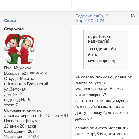
Поделиться
Ср, 21
18
Cкиф
Мар 2012 21:24
Старожил
superforexx
написал(а):
там где мог бы
быть
мусоропровод
Пол:
Мужской
Возраст:
62
[1964-05-10]
не совсем понимаю, слева от
Откуда:
Москва
лифта закуток с
г.Чехов мкр.Губернский:
мусоропроводом, Вы его
ул.Земская
дом №:
2
хотите закрыть?
подъезд №:
5
а как же потом люди мусор
этаж:
7
будут выбрасывать, если
Основание:
снимаю
доступ к нему будет закрыт
Зарегистрирован
: Вс, 13 Фев 2011
дверью?
Провел на форуме:
12 дней 20 часов
справа от лифта маленький
Сообщений:
287
отсек с трубами, там места
Уважение:
[+248/-0]