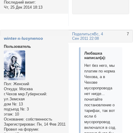
Последний визит:
Чт, 25 Дек 2014 18:13
Поделиться
Вс, 4
7
winter-x-lucynenco
Сен 2011 22:08
Пользователь
Любашка
написал(а):
Нет без него, мы
платим по норма
Чехова, а в
Чехове
Пол:
Женский
мусоропровода
Откуда:
Москва
нет нигде...
г.Чехов мкр.Губернский:
ул.Земская
почитайте
дом №:
13
постановление о
подъезд №:
3
тарифах, так вот
этаж:
10
если б
Основание:
собственность
мусоропровод
Зарегистрирован
: Пн, 14 Фев 2011
включался в сод.
Провел на форуме: