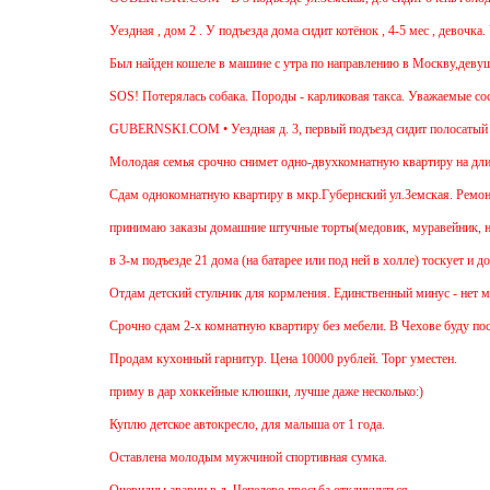
Уездная , дом 2 . У подъезда дома сидит котёнок , 4-5 мес , девочка. Чёр
Был найден кошеле в машине с утра по направлению в Москву,девушка сад
SOS! Потерялась собака. Породы - карликовая такса. Уважаемые соседи! 
GUBERNSKI.COM • Уездная д. 3, первый подъезд сидит полосатый ОЧ
Молодая семья срочно снимет одно-двухкомнатную квартиру на длительны
Cдам однокомнатную квартиру в мкр.Губернский ул.Земская. Ремонт от зас
принимаю заказы домашние штучные торты(медовик, муравейник, наполеон
в 3-м подъезде 21 дома (на батарее или под ней в холле) тоскует и дове
Отдам детский стульчик для кормления. Единственный минус - нет мягкой н
Срочно сдам 2-х комнатную квартиру без мебели. В Чехове буду после 15-0
Продам кухонный гарнитур. Цена 10000 рублей. Торг уместен.
приму в дар хоккейные клюшки, лучше даже несколько:)
Куплю детское автокресло, для малыша от 1 года.
Оставлена молодым мужчиной спортивная сумка.