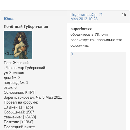
Поделиться
Ср, 21
15
Юша
Мар 2012 10:28
Почётный Губернчанин
superforexx
обратитесь в УК, они
расскажут как правильно это
оформить.
0
Пол:
Женский
г.Чехов мкр.Губернский:
ул.Земская
дом №:
2
подъезд №:
1
этаж:
6
Основание:
КПРП
Зарегистрирован
: Чт, 5 Май 2011
Провел на форуме:
13 дней 11 часов
Сообщений:
1507
Уважение:
[+84/-0]
Позитив:
[+13/-0]
Последний визит: