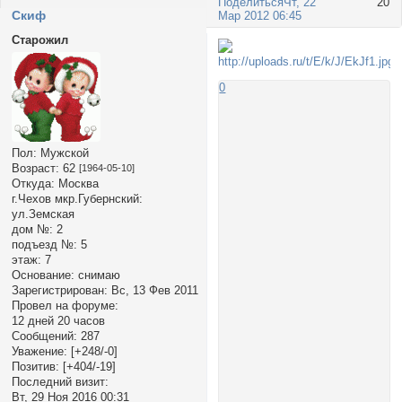
Поделиться
Чт, 22
20
Cкиф
Мар 2012 06:45
Старожил
0
Пол:
Мужской
Возраст:
62
[1964-05-10]
Откуда:
Москва
г.Чехов мкр.Губернский:
ул.Земская
дом №:
2
подъезд №:
5
этаж:
7
Основание:
снимаю
Зарегистрирован
: Вс, 13 Фев 2011
Провел на форуме:
12 дней 20 часов
Сообщений:
287
Уважение:
[+248/-0]
Позитив:
[+404/-19]
Последний визит:
Вт, 29 Ноя 2016 00:31