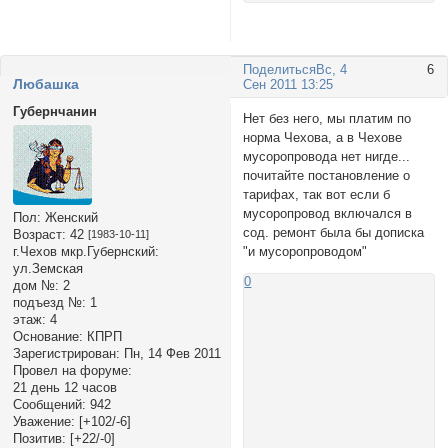
Поделиться
Вс, 4
6
Любашка
Сен 2011 13:25
Губернчанин
Нет без него, мы платим по
норма Чехова, а в Чехове
мусоропровода нет нигде...
почитайте постановление о
тарифах, так вот если б
мусоропровод включался в
Пол:
Женский
сод. ремонт была бы дописка
Возраст:
42
[1983-10-11]
г.Чехов мкр.Губернский:
"и мусоропроводом"
ул.Земская
0
дом №:
2
подъезд №:
1
этаж:
4
Основание:
КПРП
Зарегистрирован
: Пн, 14 Фев 2011
Провел на форуме:
21 день 12 часов
Сообщений:
942
Уважение:
[+102/-6]
Позитив:
[+22/-0]