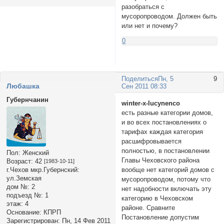
разобраться с
мусоропроводом. Должен быть
или нет и почему?
0
Поделиться
Пн, 5
9
Любашка
Сен 2011 08:33
Губернчанин
winter-x-lucynenco
есть разные категории домов,
и во всех постановлениях о
тарифах каждая категория
расшифровывается
полностью, в постановлении
Пол:
Женский
Главы Чеховского района
Возраст:
42
[1983-10-11]
г.Чехов мкр.Губернский:
вообще нет категорий домов с
ул.Земская
мусоропроводом, потому что
дом №:
2
нет надобности включать эту
подъезд №:
1
категорию в Чеховском
этаж:
4
районе. Сравните
Основание:
КПРП
Постановление допустим
Зарегистрирован
: Пн, 14 Фев 2011