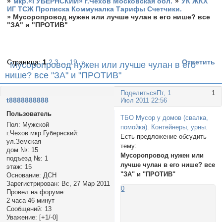
»
мкр.«ГУБЕРНСКИЙ» г.Чехов Московская обл.
»
УК ЖКХ
ИГ ТСЖ Прописка Коммуналка Тарифы Счетчики.
»
Мусоропровод нужен или лучше чулан в его нише? все
"ЗА" и "ПРОТИВ"
Страница:
1
2
3
…
19
»
Ответить
Мусоропровод нужен или лучше чулан в его
нише? все "ЗА" и "ПРОТИВ"
Поделиться
Пт, 1
1
t8888888888
Июл 2011 22:56
Пользователь
ТБО Мусор у домов (свалка,
Пол:
Мужской
помойка). Контейнеры, урны.
г.Чехов мкр.Губернский:
Есть предложение обсудить
ул.Земская
тему:
дом №:
15
Мусоропровод нужен или
подъезд №:
1
лучше чулан в его нише? все
этаж:
15
"ЗА" и "ПРОТИВ"
Основание:
ДСН
Зарегистрирован
: Вс, 27 Мар 2011
0
Провел на форуме:
2 часа 46 минут
Сообщений:
13
Уважение:
[+1/-0]