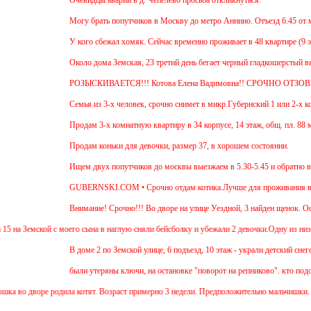
Очевидцы аварии в д. Чепелево просьба откликнуться.
Могу брать попутчиков в Москву до метро Аннино. Отъезд 6.45 от мкр.Гу
У кого сбежал хомяк. Сейчас временно проживает в 48 квартире (9 этаж ул
Около дома Земская, 23 третий день бегает черный гладкошерстый высокий
РОЗЫСКИВАЕТСЯ!!! Котова Елена Вадимовна!! СРОЧНО ОТЗОВИТЕС
Семья из 3-х человек, срочно снимет в микр.Губернский 1 или 2-х комнатн
Продам 3-х комнатную квартиру в 34 корпусе, 14 этаж, общ. пл. 88 м. Цен
Продам коньки для девочки, размер 37, в хорошем состоянии.
Ищем двух попутчиков до москвы выезжаем в 5.30-5.45 и обратно в 18.00
GUBERNSKI.COM • Срочно отдам котика.Лучше для проживания в частном 
Внимание! Срочно!!! Во дворе на улице Уездной, 3 найден щенок. Осмотре
ой с моего сына в наглую сняли бейсболку и убежали 2 девочки.Одну из низ зовут Аня (
В доме 2 по Земской улице, 6 подъезд, 10 этаж - украли детский снегокат г
были утеряны ключи, на остановке "поворот на репниково". кто подобрал, 
воре родила котят. Возраст примерно 3 недели. Предположительно мальчишки. Котята нуж