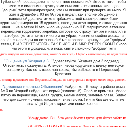
Губернский превращается в непонятное поселение? Вместо того, чтобы
вместе с силовыми структурами выявлять незаконных жильцов,
"добрые" тёти предупреждают, что бы лишних при проверке не было. Я
жил в Душанбе с 93 по 96 год и видел, как вполне обыденно в
панельной девятиэтажке в трёхкомнатной квартире жили-были
курятник(примерно на 15 курочек), хлев для двух коров, и около десятка
овец.... на 4 этаже И это было не уникально!!! В маршрутном автобусе
перевозили годовалого жеребца, который со страху там же и навалял в
автобусе (кстати никто ни чего и не убрал, хозяин спокойно доехал и
сошёл с жеребцом на остановке) У меня вопрос к крышующим "добрым"
тётям, ВЫ ХОТИТЕ ЧТОБЫ ТАК БЫЛО И В МКР ГУБЕРНСКОМ? Скоро
мы этого и дождёмся, а пока, спите спокойно "добрые" тёти
а кошечка (домашняя, около 5 месяцев). Окрас - камышовый, на один глазик (возможно) 
"Общение ул Уездная д 3: "
Здравствуйте. Уездная дом 3 подъезд 1.
Отзовитесь, пожалуйста, Алексей, неравнодушный к щенку немецкой
овчарки (у Вас есть взрослая кошка, Вы работаете в Подольске).
Кристина.
живает кот. Персиковый окрас, не кастрирован, возраст менее года, ухожен, явно домаш
"Домашние животные Объявления":
Найден кот. В лесу, в районе дома
№ 3 по Уездной найден кот серый (полосатый). Особые приметы - белое
пятно на переносице, белая грудка, белые лапки, зеленые глаза. Видно
что домашний - умный, ласковый, знает лоток ( и что бывает если "не
знать" ))) Ищет старых или новых хозяев.
Внимание
Между домов 13 и 15 по улице Земская третий день бегает собака из поро
GUBERNSKI.COM • В 3 подъезде ул.Земская, д.6 сидит очень голодная че