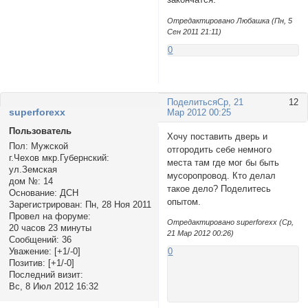
Отредактировано Любашка (Пн, 5
Сен 2011 21:11)
0
Поделиться
Ср, 21
12
superforexx
Мар 2012 00:25
Пользователь
Хочу поставить дверь и
Пол:
Мужской
отгородить себе немного
г.Чехов мкр.Губернский:
места там где мог бы быть
ул.Земская
мусоропровод. Кто делал
дом №:
14
такое дело? Поделитесь
Основание:
ДСН
опытом.
Зарегистрирован
: Пн, 28 Ноя 2011
Провел на форуме:
Отредактировано superforexx (Ср,
20 часов 23 минуты
21 Мар 2012 00:26)
Сообщений:
36
Уважение:
[+1/-0]
0
Позитив:
[+1/-0]
Последний визит:
Вс, 8 Июл 2012 16:32