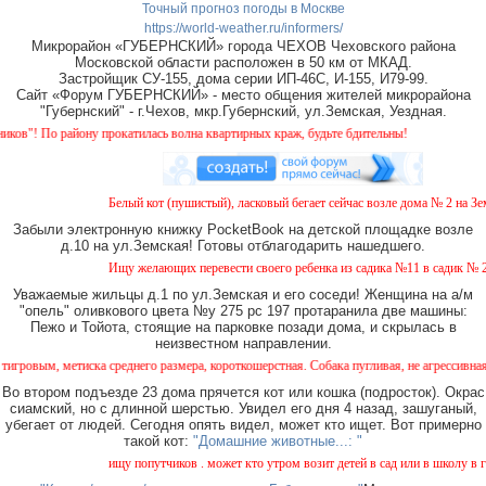
Точный прогноз погоды в Москве
https://world-weather.ru/informers/
Микрорайон «ГУБЕРНСКИЙ» города ЧЕХОВ Чеховского района
Московской области расположен в 50 км от МКАД.
Застройщик СУ-155, дома серии ИП-46С, И-155, И79-99.
Сайт «Форум ГУБЕРНСКИЙ» - место общения жителей микрорайона
"Губернский" - г.Чехов, мкр.Губернский, ул.Земская, Уездная.
айону прокатилась волна квартирных краж, будьте бдительны!
Белый кот (пушистый), ласковый бегает сейчас возле дома № 2 на Земской
Забыли электронную книжку PocketBook на детской площадке возле
д.10 на ул.Земская! Готовы отблагодарить нашедшего.
Ищу желающих перевести своего ребенка из садика №11 в садик № 26. Ест
Уважаемые жильцы д.1 по ул.Земская и его соседи! Женщина на а/м
"опель" оливкового цвета №у 275 рс 197 протаранила две машины:
Пежо и Тойота, стоящие на парковке позади дома, и скрылась в
неизвестном направлении.
иска среднего размера, короткошерстная. Собака пугливая, не агрессивная. Кто видел,
Во втором подъезде 23 дома прячется кот или кошка (подросток). Окрас
сиамский, но с длинной шерстью. Увидел его дня 4 назад, зашуганый,
убегает от людей. Сегодня опять видел, может кто ищет. Вот примерно
такой кот:
"Домашние животные...: "
ищу попутчиков . может кто утром возит детей в сад или в школу в город ?