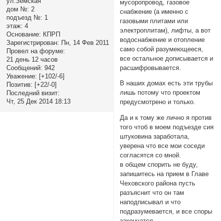
ул.Земская
мусоропровод, газовое
дом №:
2
снабжение (а именно с
подъезд №:
1
газовыми плитами или
этаж:
4
электроплитам), лифты, а вот
Основание:
КПРП
водоснабжение и отопление
Зарегистрирован
: Пн, 14 Фев 2011
само собой разумеющееся,
Провел на форуме:
все остальное дописывается и
21 день 12 часов
расшифровывается.
Сообщений:
942
Уважение:
[+102/-6]
В наших домах есть эти трубы
Позитив:
[+22/-0]
лишь потому что проектом
Последний визит:
Чт, 25 Дек 2014 18:13
предусмотрено и только.
Да и к тому же лично я против
того чтоб в моем подъезде сия
штуковина заработала,
уверена что все мои соседи
согласятся со мной.
в общем спорить не буду,
запишитесь на прием в Главе
Чеховского района пусть
разъяснит что он там
наподписывал и что
подразумевается, и все споры
закончатся.