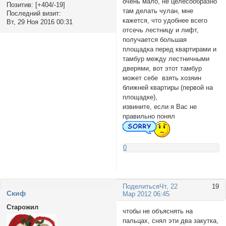
очень мало, не целесообразно
Позитив:
[+404/-19]
там делать чулан, мне
Последний визит:
кажется, что удобнее всего
Вт, 29 Ноя 2016 00:31
отсечь лестницу и лифт,
получается большая
площадка перед квартирами и
тамбур между лестничными
дверями, вот этот тамбур
может себе взять хозяин
ближней квартиры (первой на
площадке),
извините, если я Вас не
правильно понял
0
Поделиться
Чт, 22
19
Cкиф
Мар 2012 06:45
Старожил
чтобы не объяснять на
пальцах, снял эти два закутка,