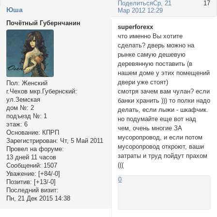
Поделиться
Ср, 21
17
Юша
Мар 2012 12:29
Почётный Губернчанин
superforexx
что именно Вы хотите
сделать? дверь можно на
рынке самую дешевую
деревянную поставить (в
нашем доме у этих помещений
двери уже стоят)
Пол:
Женский
смотря зачем вам чулан? если
г.Чехов мкр.Губернский:
ул.Земская
банки хранить ))) то полки надо
дом №:
2
делать, если лыжи - шкафчик.
подъезд №:
1
но подумайте еще вот над
этаж:
6
чем, очень многие ЗА
Основание:
КПРП
мусоропровод, и если потом
Зарегистрирован
: Чт, 5 Май 2011
мусоропровод откроют, ваши
Провел на форуме:
затраты и труд пойдут прахом
13 дней 11 часов
(((
Сообщений:
1507
Уважение:
[+84/-0]
0
Позитив:
[+13/-0]
Последний визит:
Пн, 21 Дек 2015 14:38