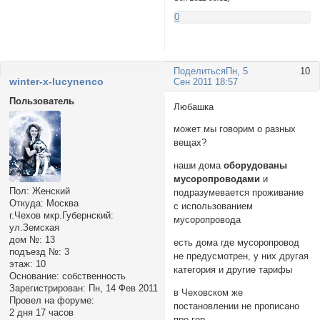
0
Поделиться
Пн, 5
10
winter-x-lucynenco
Сен 2011 18:57
Пользователь
Любашка
может мы говорим о разных
вещах?
наши дома
оборудованы
мусоропроводами
и
Пол:
Женский
подразумевается проживание
Откуда:
Москва
с использованием
г.Чехов мкр.Губернский:
мусоропровода
ул.Земская
дом №:
13
есть дома где мусоропровод
подъезд №:
3
не предусмотрен, у них другая
этаж:
10
категория и другие тарифы
Основание:
собственность
Зарегистрирован
: Пн, 14 Фев 2011
в Чеховском же
Провел на форуме:
постановлении не прописано
2 дня 17 часов
про гор.