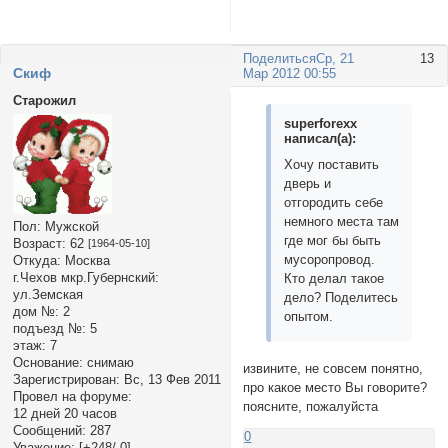
Поделиться
Ср, 21
13
Cкиф
Мар 2012 00:55
Старожил
superforexx
написал(а):
Хочу поставить
дверь и
отгородить себе
немного места там
Пол:
Мужской
где мог бы быть
Возраст:
62
[1964-05-10]
мусоропровод.
Откуда:
Москва
г.Чехов мкр.Губернский:
Кто делал такое
ул.Земская
дело? Поделитесь
дом №:
2
опытом.
подъезд №:
5
этаж:
7
Основание:
снимаю
извините, не совсем понятно,
Зарегистрирован
: Вс, 13 Фев 2011
про какое место Вы говорите?
Провел на форуме:
поясните, пожалуйста
12 дней 20 часов
Сообщений:
287
0
Уважение:
[+248/-0]