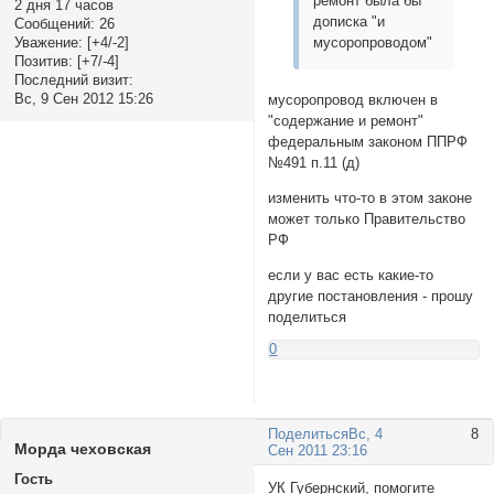
ремонт была бы
2 дня 17 часов
дописка "и
Сообщений:
26
Уважение:
[+4/-2]
мусоропроводом"
Позитив:
[+7/-4]
Последний визит:
Вс, 9 Сен 2012 15:26
мусоропровод включен в
"содержание и ремонт"
федеральным законом ППРФ
№491 п.11 (д)
изменить что-то в этом законе
может только Правительство
РФ
если у вас есть какие-то
другие постановления - прошу
поделиться
0
Поделиться
Вс, 4
8
Морда чеховская
Сен 2011 23:16
Гость
УК Губернский, помогите