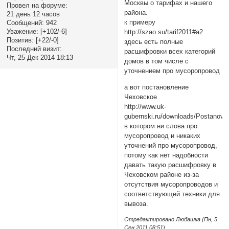
Москвы о тарифах и нашего
Провел на форуме:
района.
21 день 12 часов
к примеру
Сообщений:
942
Уважение:
[+102/-6]
http://szao.su/tarif2011#a2
Позитив:
[+22/-0]
здесь есть полные
Последний визит:
расшифровки всех категорий
Чт, 25 Дек 2014 18:13
домов в том числе с
уточнением про мусоропровод
а вот постановление
Чеховское
http://www.uk-
gubernski.ru/downloads/Postanovl
в котором ни слова про
мусоропровод и никаких
уточнений про мусоропровод,
потому как нет надобности
давать такую расшифровку в
Чеховском районе из-за
отсутствия мусоропроводов и
соответствующей техники для
вывоза.
Отредактировано Любашка (Пн, 5
Сен 2011 08:51)