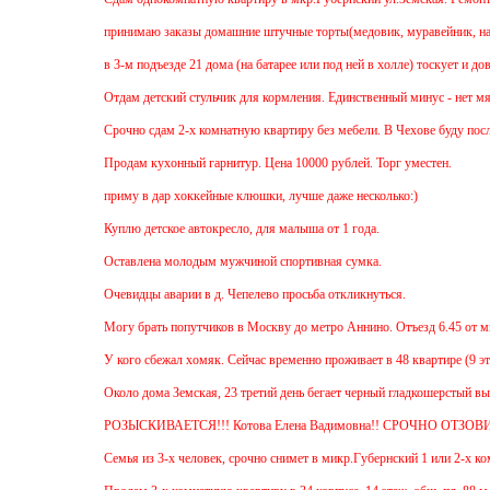
принимаю заказы домашние штучные торты(медовик, муравейник, наполеон,па
в 3-м подъезде 21 дома (на батарее или под ней в холле) тоскует и доверчи
Отдам детский стульчик для кормления. Единственный минус - нет мягкой нак
Срочно сдам 2-х комнатную квартиру без мебели. В Чехове буду после 15-00.
Продам кухонный гарнитур. Цена 10000 рублей. Торг уместен.
приму в дар хоккейные клюшки, лучше даже несколько:)
Куплю детское автокресло, для малыша от 1 года.
Оставлена молодым мужчиной спортивная сумка.
Очевидцы аварии в д. Чепелево просьба откликнуться.
Могу брать попутчиков в Москву до метро Аннино. Отъезд 6.45 от мкр.Губер
У кого сбежал хомяк. Сейчас временно проживает в 48 квартире (9 этаж ул Зе
Около дома Земская, 23 третий день бегает черный гладкошерстый высокий п
РОЗЫСКИВАЕТСЯ!!! Котова Елена Вадимовна!! СРОЧНО ОТЗОВИТЕСЬ.
Семья из 3-х человек, срочно снимет в микр.Губернский 1 или 2-х комнатную