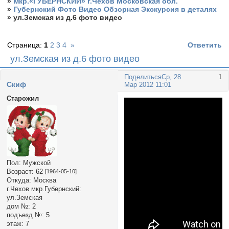
»
мкр.«ГУБЕРНСКИЙ» г.Чехов Московская обл.
»
Губернский Фото Видео Обзорная Экскурсия в деталях
»
ул.Земская из д.6 фото видео
Страница:
1
2
3
4
»
Ответить
ул.Земская из д.6 фото видео
Поделиться
Ср, 28
1
Cкиф
Мар 2012 11:01
Старожил
Пол:
Мужской
Возраст:
62
[1964-05-10]
Откуда:
Москва
г.Чехов мкр.Губернский:
ул.Земская
дом №:
2
подъезд №:
5
этаж:
7