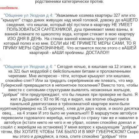
родственники категорически против.
В р
"Общение ул Уездная д 4: "
Уважаемые хозяева квартиры 327 или кто
"крышует" стадо диких живущих над моей головой, довожу до вАШЕГО
сведения, что кишлак, который вЫ пустили в квартиру НЕ УМЕЕТ
ПОЛЬЗОВАТЬСЯ САНТЕХНИКОЙ, душ принимают мимо ванны, в
ванной комнате по щиколотку вода, которая стекает в мою квартиру
ИЗО ДНЯ В ДЕНЬ. На стенах ванной комнаты проступает грибок,
который полез и ко мне. ЕСЛИ вЫ НЕ ПРИМЕТЕ МЕРЫ САМИ, ТО Я
ПРИМУ МЕРЫ ОДНОЗНАЧНЫЕ. Что останется после этого с вАШЕЙ
квартирой - вАШИ проблемы. ДОСТАЛО!!!
Около мага
"Общение ул Уездная д 4: "
Сегодня ночью, в кишлаке на 12 этаже, в
кв.321 был мордобой с бейсбольными битами и проломленными
черепами. Мне интересно - тёти, которые крышуют эти кишлаки,
спокойно спят? Или за тридцать серебряников им плевать, что мкр.
Губернский превращается в непонятное поселение? Вместо того, чтобы
вместе с силовыми структурами выявлять незаконных жильцов,
"добрые" тёти предупреждают, что бы лишних при проверке не было. Я
жил в Душанбе с 93 по 96 год и видел, как вполне обыденно в
панельной девятиэтажке в трёхкомнатной квартире жили-были
курятник(примерно на 15 курочек), хлев для двух коров, и около десятка
овец.... на 4 этаже И это было не уникально!!! В маршрутном автобусе
перевозили годовалого жеребца, который со страху там же и навалял в
автобусе (кстати никто ни чего и не убрал, хозяин спокойно доехал и
сошёл с жеребцом на остановке) У меня вопрос к крышующим "добрым"
тётям, ВЫ ХОТИТЕ ЧТОБЫ ТАК БЫЛО И В МКР ГУБЕРНСКОМ? Скоро
мы этого и дождёмся, а пока, спите спокойно "добрые" тёти