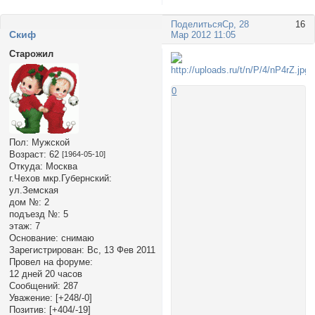
Поделиться
Ср, 28
16
Cкиф
Мар 2012 11:05
Старожил
0
Пол:
Мужской
Возраст:
62
[1964-05-10]
Откуда:
Москва
г.Чехов мкр.Губернский:
ул.Земская
дом №:
2
подъезд №:
5
этаж:
7
Основание:
снимаю
Зарегистрирован
: Вс, 13 Фев 2011
Провел на форуме:
12 дней 20 часов
Сообщений:
287
Уважение:
[+248/-0]
Позитив:
[+404/-19]