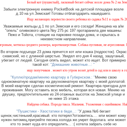
Белый кот (пушистый), ласковый бегает сейчас возле дома № 2 на Земской. П
Забыли электронную книжку PocketBook на детской площадке возле
д.10 на ул.Земская! Готовы отблагодарить нашедшего.
Ищу желающих перевести своего ребенка из садика №11 в садик № 26. Есть в
Уважаемые жильцы д.1 по ул.Земская и его соседи! Женщина на а/м
"опель" оливкового цвета №у 275 рс 197 протаранила две машины:
Пежо и Тойота, стоящие на парковке позади дома, и скрылась в
неизвестном направлении.
среднего размера, короткошерстная. Собака пугливая, не агрессивная. Кто видел, сооб
Во втором подъезде 23 дома прячется кот или кошка (подросток). Окрас
сиамский, но с длинной шерстью. Увидел его дня 4 назад, зашуганый,
убегает от людей. Сегодня опять видел, может кто ищет. Вот примерно
такой кот:
"Домашние животные...: "
ищу попутчиков . может кто утром возит детей в сад или в школу в город ? в
"Куплю/продам/меняю квартиру в Губернском.: "
Меняю свою
однокомнатную квартиру на двухкомнатную квартиру с моей доплатой.
В моей квартире сделан косметический ремонт. Квартира пригодна для
проживания. Могу оставить всю мебель, которая вся новая. Меняю на
двушку, предпочтительнее из 24-этажных высоток на Земской улице и
не ниже 15 этажа
Найдена собака. Порода такса. Мальчик. Ухоженная с ошейником. Найдена в р
"Пушистики - Хвостатики в беде...: "
У дома №6 бегает
щенок,чистенький,красивый. кто потерял?отзовитесь.... или может кому
нужен питомец,пригрейте песика.холода же.умрет бедолага. или может
кто то знает куда его определить... :( хотела забрать себе но