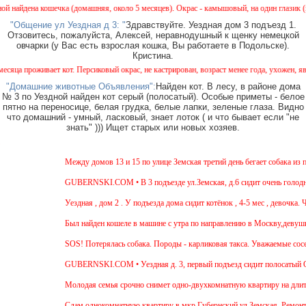
ечка (домашняя, около 5 месяцев). Окрас - камышовый, на один глазик (возможно) подсл
"Общение ул Уездная д 3: "
Здравствуйте. Уездная дом 3 подъезд 1.
Отзовитесь, пожалуйста, Алексей, неравнодушный к щенку немецкой
овчарки (у Вас есть взрослая кошка, Вы работаете в Подольске).
Кристина.
т кот. Персиковый окрас, не кастрирован, возраст менее года, ухожен, явно домашний, п
"Домашние животные Объявления":
Найден кот. В лесу, в районе дома
№ 3 по Уездной найден кот серый (полосатый). Особые приметы - белое
пятно на переносице, белая грудка, белые лапки, зеленые глаза. Видно
что домашний - умный, ласковый, знает лоток ( и что бывает если "не
знать" ))) Ищет старых или новых хозяев.
Внимание! В ле
Между домов 13 и 15 по улице Земская третий день бегает собака из породы 
GUBERNSKI.COM • В 3 подъезде ул.Земская, д.6 сидит очень голодная черн
Уездная , дом 2 . У подъезда дома сидит котёнок , 4-5 мес , девочка. Чёрна
Был найден кошеле в машине с утра по направлению в Москву,девушка садил
SOS! Потерялась собака. Породы - карликовая такса. Уважаемые соседи! Жит
GUBERNSKI.COM • Уездная д. 3, первый подъезд сидит полосатый ОЧЕН
Молодая семья срочно снимет одно-двухкомнатную квартиру на длительный 
Cдам однокомнатную квартиру в мкр.Губернский ул.Земская. Ремонт от застро