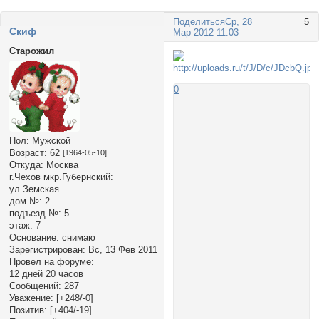
Поделиться
Ср, 28
5
Cкиф
Мар 2012 11:03
Старожил
0
Пол:
Мужской
Возраст:
62
[1964-05-10]
Откуда:
Москва
г.Чехов мкр.Губернский:
ул.Земская
дом №:
2
подъезд №:
5
этаж:
7
Основание:
снимаю
Зарегистрирован
: Вс, 13 Фев 2011
Провел на форуме:
12 дней 20 часов
Сообщений:
287
Уважение:
[+248/-0]
Позитив:
[+404/-19]