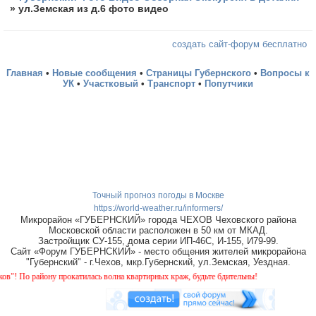
»
ул.Земская из д.6 фото видео
создать сайт-форум бесплатно
Главная
•
Новые сообщения
•
Страницы Губернского
•
Вопросы к
УК
•
Участковый
•
Транспорт
•
Попутчики
Точный прогноз погоды в Москве
https://world-weather.ru/informers/
Микрорайон «ГУБЕРНСКИЙ» города ЧЕХОВ Чеховского района
Московской области расположен в 50 км от МКАД.
Застройщик СУ-155, дома серии ИП-46С, И-155, И79-99.
Сайт «Форум ГУБЕРНСКИЙ» - место общения жителей микрорайона
"Губернский" - г.Чехов, мкр.Губернский, ул.Земская, Уездная.
 прокатилась волна квартирных краж, будьте бдительны!