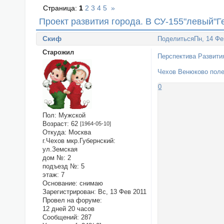
Страница:
1
2
3
4
5
»
Проект развития города. В СУ-155"левый"Г
Cкиф
Поделиться
Пн, 14 Фе
Старожил
Перспектива Развития
Чехов Венюково поле 
0
Пол:
Мужской
Возраст:
62
[1964-05-10]
Откуда:
Москва
г.Чехов мкр.Губернский:
ул.Земская
дом №:
2
подъезд №:
5
этаж:
7
Основание:
снимаю
Зарегистрирован
: Вс, 13 Фев 2011
Провел на форуме:
12 дней 20 часов
Сообщений:
287