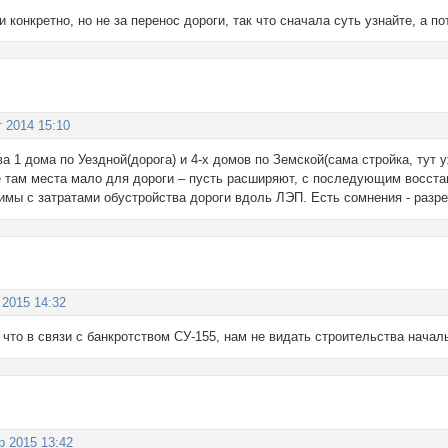
 конкретно, но не за перенос дороги, так что сначала суть узнайте, а п
т 2014 15:10
 1 дома по Уездной(дорога) и 4-х домов по Земской(сама стройка, тут
е там места мало для дороги – пусть расширяют, с последующим восста
вимы с затратами обустройства дороги вдоль ЛЭП. Есть сомнения - разр
 2015 14:32
 что в связи с банкротством СУ-155, нам не видать строительства нача
р 2015 13:42