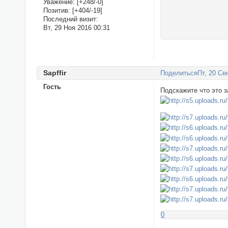
Уважение:
[+248/-0]
Позитив:
[+404/-19]
Последний визит:
Вт, 29 Ноя 2016 00:31
Sapffir
Поделиться
Пт, 20 Се
Гость
Подскажите что это з
0