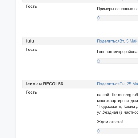
Гость
Примеры основных на
0
lulu
Поделиться
Вт, 5 Май
Гость
Генплан микрорайона 
0
lenok и RECOL56
Поделиться
Пн, 25 Ма
Гость
на сайт fkr-mosreg.r
многоквартирных до
"Подскажите, Каким 
ул.Уездная (в частно
Ждем ответа!
0