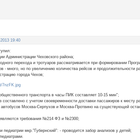
 2013 19:40
тупил:
ции Администрации Чеховского района;
одного перехода и тротуаров рассматривается при формировании Прогр
в - много, но по увеличению количества рейсов и продолжительности р
страцию города Чехов;
общественного транспорта в часы ПИК составляет 10-15 мин";
в составлено с учетом своевременности доставки пассажиров к месту р
 автобусов Москва-Серпухов и Москва-Протвино на существующей остано
ъявляются требования №214 ФЗ и №2300;
ии педиатрии мкр."Губернский": - проводится забор анализов у детей;
 педиатрами.