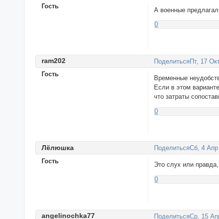
Гость
А военные предлагали
0
rаm202
Поделиться
Пт, 17 Ок
Гость
Временные неудобства
Если в этом вариант
что затраты сопоста
0
Лёлюшка
Поделиться
Сб, 4 Апр
Гость
Это слух или правда,
0
angеlinоchkа77
Поделиться
Ср, 15 Ап