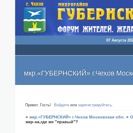
07 Августа 202
мкр.«ГУБЕРНСКИЙ» г.Чехов Моско
Привет, Гость!
Войдите
или
зарегистрируйтесь
.
»
мкр.«ГУБЕРНСКИЙ» г.Чехов Московская обл.
»
О
мкр-на,где же "правый"?