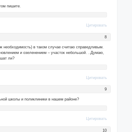
отом пишите.
Цитировать
8
 уж необходимость) в таком случае считаю справедливым.
новлением и озеленением – участок небольшой. ..Думаю,
ешат ли?
Цитировать
9
льной школы и поликлиники в нашем районе?
Цитировать
10