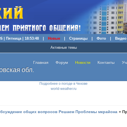
6 | Пятница | 18:53:49
|
Новые
|
Страницы
|
Фото
|
Видео
Активные темы
Главная
Форум
Новости
Контакты
Уч
вская обл.
Подробнее о погоде в Чехове
world-weather.ru
бсуждение общих вопросов Решаем Проблемы мкрайона
»
Пр