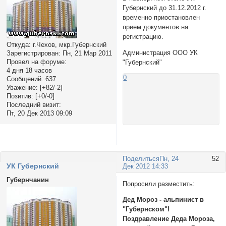
Губернский до 31.12.2012 г.
временно приостановлен
прием документов на
регистрацию.
Откуда:
г.Чехов, мкр.Губернский
Администрация ООО УК
Зарегистрирован
: Пн, 21 Мар 2011
Провел на форуме:
"Губернский"
4 дня 18 часов
0
Сообщений:
637
Уважение:
[+82/-2]
Позитив:
[+0/-0]
Последний визит:
Пт, 20 Дек 2013 09:09
Поделиться
Пн, 24
52
УК Губернский
Дек 2012 14:33
Губернчанин
Попросили разместить:
Дед Мороз - альпинист в
"Губернском"!
Поздравление Деда Мороза,