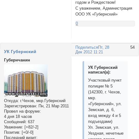
годом и Рождеством!
С уважением, Администрация
ООО УК «Губернский»
0
Поделиться
Пт, 28
54
УК Губернский
Дек 2012 11:21
Губернчанин
УК Губернский
написал(а):
Участковый пункт
полиции № 5
(142300, г. Чехов,
мкр.
Откуда:
г.Чехов, мкр.Губернский
«Губернский», ул.
Зарегистрирован
: Пн, 21 Мар 2011
Земская, д. 6,
Провел на форуме:
вход между 4 и 5
4 дня 18 часов
подъездами)
Сообщений:
637
Уважение:
[+82/-2]
Ул. Земская, ул.
Позитив:
[+0/-0]
Уездная, нечетные
Последний визит: