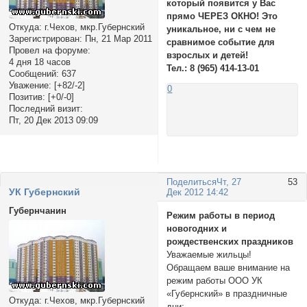
который появится у Вас
прямо ЧЕРЕЗ ОКНО! Это
Откуда:
г.Чехов, мкр.Губернский
уникальное, ни с чем не
Зарегистрирован
: Пн, 21 Мар 2011
сравнимое событие для
Провел на форуме:
взрослых и детей!
4 дня 18 часов
Тел.: 8 (965) 414-13-01
Сообщений:
637
Уважение:
[+82/-2]
0
Позитив:
[+0/-0]
Последний визит:
Пт, 20 Дек 2013 09:09
Поделиться
Чт, 27
53
УК Губернский
Дек 2012 14:42
Губернчанин
Режим работы в период
новогодних и
рождественских праздников
Уважаемые жильцы!
Обращаем ваше внимание на
режим работы ООО УК
«Губернский» в праздничные
Откуда:
г.Чехов, мкр.Губернский
дни: