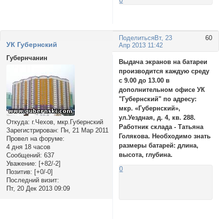
0
Поделиться
Вт, 23
60
УК Губернский
Апр 2013 11:42
Губернчанин
Выдача экранов на батареи
производится каждую среду
с 9.00 до 13.00 в
дополнительном офисе УК
"Губернский" по адресу:
мкр. «Губернский»,
ул.Уездная, д. 4, кв. 288.
Откуда:
г.Чехов, мкр.Губернский
Работник склада - Татьяна
Зарегистрирован
: Пн, 21 Мар 2011
Голякова. Необходимо знать
Провел на форуме:
размеры батарей: длина,
4 дня 18 часов
высота, глубина.
Сообщений:
637
Уважение:
[+82/-2]
0
Позитив:
[+0/-0]
Последний визит:
Пт, 20 Дек 2013 09:09