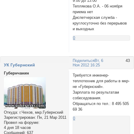
9.00 до 13.00
Теплякова О.А. - 06 ноября
приема нет
Диспетчерская служба -
круглосуточно без перерывов
и выходных
0
Поделиться
Вт, 6
43
УК Губернский
Ноя 2012 16:25
Губернчанин
Требуется инженер-
теплотехник для работы в мкр-
не «Губернский».
Зарплата по результатам
собеседования.
Обращаться по тел.: 8 495 505
69 36
Откуда:
г.Чехов, мкр.Губернский
Зарегистрирован
: Пн, 21 Мар 2011
0
Провел на форуме:
4 дня 18 часов
Сообщений:
637