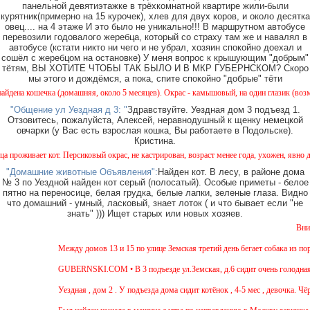
панельной девятиэтажке в трёхкомнатной квартире жили-были
курятник(примерно на 15 курочек), хлев для двух коров, и около десятка
овец.... на 4 этаже И это было не уникально!!! В маршрутном автобусе
перевозили годовалого жеребца, который со страху там же и навалял в
автобусе (кстати никто ни чего и не убрал, хозяин спокойно доехал и
сошёл с жеребцом на остановке) У меня вопрос к крышующим "добрым"
тётям, ВЫ ХОТИТЕ ЧТОБЫ ТАК БЫЛО И В МКР ГУБЕРНСКОМ? Скоро
мы этого и дождёмся, а пока, спите спокойно "добрые" тёти
 (домашняя, около 5 месяцев). Окрас - камышовый, на один глазик (возможно) подслепов
"Общение ул Уездная д 3: "
Здравствуйте. Уездная дом 3 подъезд 1.
Отзовитесь, пожалуйста, Алексей, неравнодушный к щенку немецкой
овчарки (у Вас есть взрослая кошка, Вы работаете в Подольске).
Кристина.
т. Персиковый окрас, не кастрирован, возраст менее года, ухожен, явно домашний, приуч
"Домашние животные Объявления":
Найден кот. В лесу, в районе дома
№ 3 по Уездной найден кот серый (полосатый). Особые приметы - белое
пятно на переносице, белая грудка, белые лапки, зеленые глаза. Видно
что домашний - умный, ласковый, знает лоток ( и что бывает если "не
знать" ))) Ищет старых или новых хозяев.
Внимание! В лесу н
Между домов 13 и 15 по улице Земская третий день бегает собака из породы те
GUBERNSKI.COM • В 3 подъезде ул.Земская, д.6 сидит очень голодная черная
Уездная , дом 2 . У подъезда дома сидит котёнок , 4-5 мес , девочка. Чёрная, 