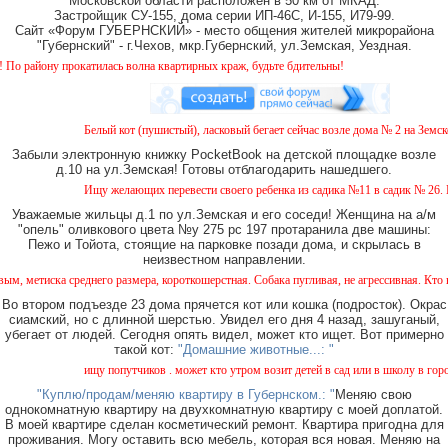
Московской области расположен в 50 км от МКАД.
Застройщик СУ-155, дома серии ИП-46С, И-155, И79-99.
Сайт «Форум ГУБЕРНСКИЙ» - место общения жителей микрорайона
"Губернский" - г.Чехов, мкр.Губернский, ул.Земская, Уездная.
катилась волна квартирных краж, будьте бдительны!
Белый кот (пушистый), ласковый бегает сейчас возле дома № 2 на Земской. Про
Забыли электронную книжку PocketBook на детской площадке возле
д.10 на ул.Земская! Готовы отблагодарить нашедшего.
Ищу желающих перевести своего ребенка из садика №11 в садик № 26. Есть ва
Уважаемые жильцы д.1 по ул.Земская и его соседи! Женщина на а/м
"опель" оливкового цвета №у 275 рс 197 протаранила две машины:
Пежо и Тойота, стоящие на парковке позади дома, и скрылась в
неизвестном направлении.
него размера, короткошерстная. Собака пугливая, не агрессивная. Кто видел, сообщит
Во втором подъезде 23 дома прячется кот или кошка (подросток). Окрас
сиамский, но с длинной шерстью. Увидел его дня 4 назад, зашуганый,
убегает от людей. Сегодня опять видел, может кто ищет. Вот примерно
такой кот:
"Домашние животные...: "
ищу попутчиков . может кто утром возит детей в сад или в школу в город ? воз
"Куплю/продам/меняю квартиру в Губернском.: "
Меняю свою
однокомнатную квартиру на двухкомнатную квартиру с моей доплатой.
В моей квартире сделан косметический ремонт. Квартира пригодна для
проживания. Могу оставить всю мебель, которая вся новая. Меняю на