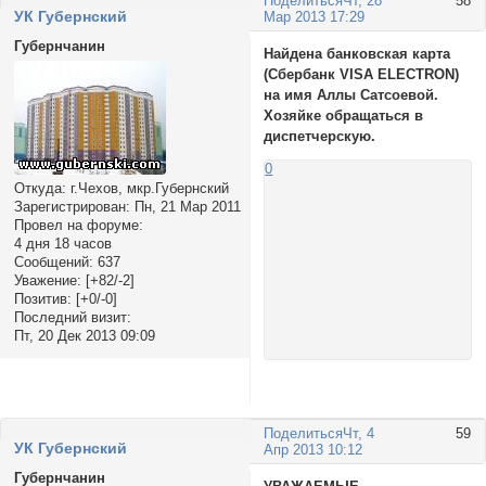
Поделиться
Чт, 28
58
УК Губернский
Мар 2013 17:29
Губернчанин
Найдена банковская карта
(Сбербанк VISA ELECTRON)
на имя Аллы Сатсоевой.
Хозяйке обращаться в
диспетчерскую.
0
Откуда:
г.Чехов, мкр.Губернский
Зарегистрирован
: Пн, 21 Мар 2011
Провел на форуме:
4 дня 18 часов
Сообщений:
637
Уважение:
[+82/-2]
Позитив:
[+0/-0]
Последний визит:
Пт, 20 Дек 2013 09:09
Поделиться
Чт, 4
59
УК Губернский
Апр 2013 10:12
Губернчанин