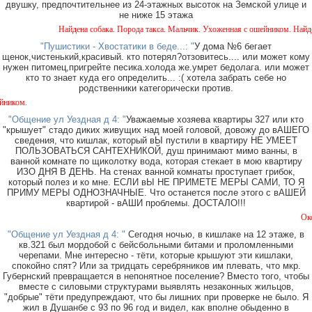
двушку, предпочтительнее из 24-этажных высоток на Земской улице и
не ниже 15 этажа
Найдена собака. Порода такса. Мальчик. Ухоженная с ошейником. Найдена в ра
"Пушистики - Хвостатики в беде...: "
У дома №6 бегает
щенок,чистенький,красивый. кто потерял?отзовитесь.... или может кому
нужен питомец,пригрейте песика.холода же.умрет бедолага. или может
кто то знает куда его определить... :( хотела забрать себе но
родственники категорически против.
В район
"Общение ул Уездная д 4: "
Уважаемые хозяева квартиры 327 или кто
"крышует" стадо диких живущих над моей головой, довожу до вАШЕГО
сведения, что кишлак, который вЫ пустили в квартиру НЕ УМЕЕТ
ПОЛЬЗОВАТЬСЯ САНТЕХНИКОЙ, душ принимают мимо ванны, в
ванной комнате по щиколотку вода, которая стекает в мою квартиру
ИЗО ДНЯ В ДЕНЬ. На стенах ванной комнаты проступает грибок,
который полез и ко мне. ЕСЛИ вЫ НЕ ПРИМЕТЕ МЕРЫ САМИ, ТО Я
ПРИМУ МЕРЫ ОДНОЗНАЧНЫЕ. Что останется после этого с вАШЕЙ
квартирой - вАШИ проблемы. ДОСТАЛО!!!
Около магазина "
"Общение ул Уездная д 4: "
Сегодня ночью, в кишлаке на 12 этаже, в
кв.321 был мордобой с бейсбольными битами и проломленными
черепами. Мне интересно - тёти, которые крышуют эти кишлаки,
спокойно спят? Или за тридцать серебряников им плевать, что мкр.
Губернский превращается в непонятное поселение? Вместо того, чтобы
вместе с силовыми структурами выявлять незаконных жильцов,
"добрые" тёти предупреждают, что бы лишних при проверке не было. Я
жил в Душанбе с 93 по 96 год и видел, как вполне обыденно в