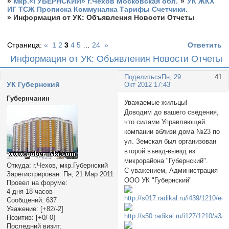
»
мкр.«ГУБЕРНСКИЙ» г.Чехов Московская обл.
»
УК ЖКХ
ИГ ТСЖ Прописка Коммуналка Тарифы Счетчики.
»
Информация от УК: Объявления Новости Отчеты
Страница:
«
1
2
3
4
5
…
24
»
Ответить
Информация от УК: Объявления Новости Отчеты
Поделиться
Пн, 29
41
УК Губернский
Окт 2012 17:43
Губернчанин
Уважаемые жильцы!
Доводим до вашего сведения,
что силами Управляющей
компании вблизи дома №23 по
ул. Земская был организован
второй въезд-выезд из
микрорайона "Губернский".
Откуда:
г.Чехов, мкр.Губернский
С уважением, Администрация
Зарегистрирован
: Пн, 21 Мар 2011
ООО УК "Губернский"
Провел на форуме:
4 дня 18 часов
Сообщений:
637
Уважение:
[+82/-2]
Позитив:
[+0/-0]
Последний визит: