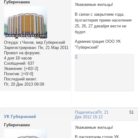
Губернчанин
Уважаемые жильцы!
В связи с закрытием года,
бухгалтерия прием населения
25, 26, 27 декабря вести не
будет.
Администрация ООО УК
Откуда:
г.Чехов, мкр.Губернский
"Губернский"
Зарегистрирован
: Пн, 21 Мар 2011
Провел на форуме:
0
4 дня 18 часов
Сообщений:
637
Уважение:
[+82/-2]
Позитив:
[+0/-0]
Последний визит:
Пт, 20 Дек 2013 09:09
Поделиться
Пт, 21
51
УК Губернский
Дек 2012 15:12
Губернчанин
Уважаемые жильцы!
В паспортном столе УК