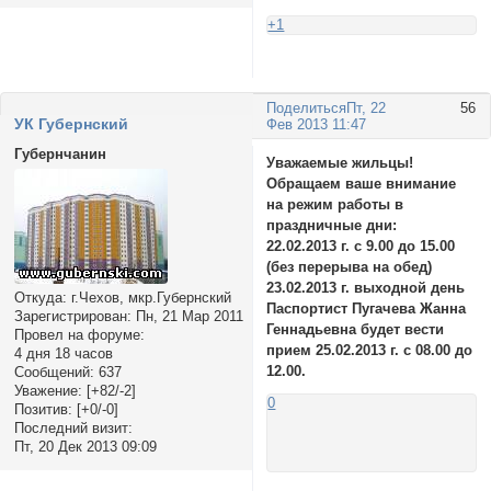
+1
Поделиться
Пт, 22
56
УК Губернский
Фев 2013 11:47
Губернчанин
Уважаемые жильцы!
Обращаем ваше внимание
на режим работы в
праздничные дни:
22.02.2013 г. с 9.00 до 15.00
(без перерыва на обед)
23.02.2013 г. выходной день
Откуда:
г.Чехов, мкр.Губернский
Паспортист Пугачева Жанна
Зарегистрирован
: Пн, 21 Мар 2011
Геннадьевна будет вести
Провел на форуме:
прием 25.02.2013 г. с 08.00 до
4 дня 18 часов
12.00.
Сообщений:
637
Уважение:
[+82/-2]
0
Позитив:
[+0/-0]
Последний визит:
Пт, 20 Дек 2013 09:09