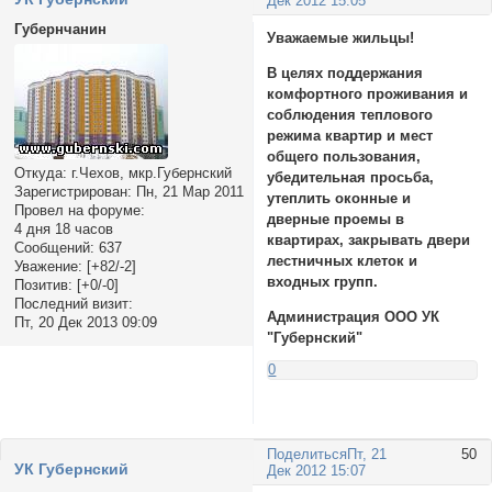
Дек 2012 15:05
Губернчанин
Уважаемые жильцы!
В целях поддержания
комфортного проживания и
соблюдения теплового
режима квартир и мест
общего пользования,
Откуда:
г.Чехов, мкр.Губернский
убедительная просьба,
Зарегистрирован
: Пн, 21 Мар 2011
утеплить оконные и
Провел на форуме:
дверные проемы в
4 дня 18 часов
квартирах, закрывать двери
Сообщений:
637
лестничных клеток и
Уважение:
[+82/-2]
входных групп.
Позитив:
[+0/-0]
Последний визит:
Администрация ООО УК
Пт, 20 Дек 2013 09:09
"Губернский"
0
Поделиться
Пт, 21
50
УК Губернский
Дек 2012 15:07