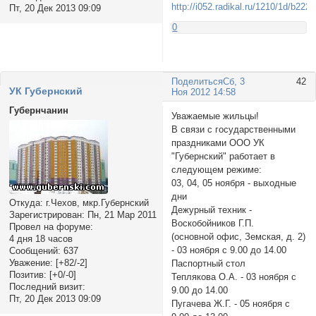
Пт, 20 Дек 2013 09:09
0
Поделиться
Сб, 3
42
УК Губернский
Ноя 2012 14:58
Губернчанин
Уважаемые жильцы!
В связи с государственными
праздниками ООО УК
"Губернский" работает в
следующем режиме:
03, 04, 05 ноября - выходные
дни
Откуда:
г.Чехов, мкр.Губернский
Дежурный техник -
Зарегистрирован
: Пн, 21 Мар 2011
Воскобойников Г.П.
Провел на форуме:
(основной офис, Земская, д. 2)
4 дня 18 часов
- 03 ноября с 9.00 до 14.00
Сообщений:
637
Уважение:
[+82/-2]
Паспортный стол
Позитив:
[+0/-0]
Теплякова О.А. - 03 ноября с
Последний визит:
9.00 до 14.00
Пт, 20 Дек 2013 09:09
Пугачева Ж.Г. - 05 ноября с