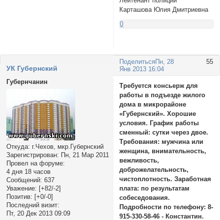
Лейтенант полиции
Карташова Юлия Дмитриевна
0
Поделиться
Пн, 28
55
УК Губернский
Янв 2013 16:04
Губернчанин
Требуется консьерж для
работы в подъезде жилого
дома в микрорайоне
«Губернский». Хорошие
условия. График работы
сменный: сутки через двое.
Требования: мужчина или
Откуда:
г.Чехов, мкр.Губернский
женщина, внимательность,
Зарегистрирован
: Пн, 21 Мар 2011
вежливость,
Провел на форуме:
доброжелательность,
4 дня 18 часов
чистоплотность. Заработная
Сообщений:
637
Уважение:
[+82/-2]
плата: по результатам
Позитив:
[+0/-0]
собеседования.
Последний визит:
Подробности по телефону: 8-
Пт, 20 Дек 2013 09:09
915-330-58-46 - Константин.