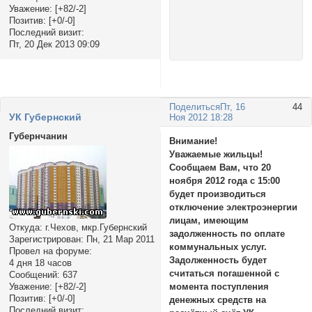
Уважение:
[+82/-2]
Позитив:
[+0/-0]
Последний визит:
Пт, 20 Дек 2013 09:09
Поделиться
Пт, 16
44
УК Губернский
Ноя 2012 18:28
Губернчанин
Внимание!
Уважаемые жильцы!
Сообщаем Вам, что 20
ноября 2012 года с 15:00
будет производиться
отключение электроэнергии
лицам, имеющим
Откуда:
г.Чехов, мкр.Губернский
задолженность по оплате
Зарегистрирован
: Пн, 21 Мар 2011
коммунальных услуг.
Провел на форуме:
Задолженность будет
4 дня 18 часов
считаться погашенной с
Сообщений:
637
Уважение:
[+82/-2]
момента поступления
Позитив:
[+0/-0]
денежных средств на
Последний визит: