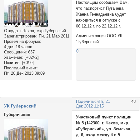
Настоящим сообщаем Вам,
что паспортист Пугачева
Жанна Геннадьевна будет
находиться в отпуске с
06.12.12 г. по 22.12.12 г.
Откуда:
г.Чехов, мкр.Губернский
Администрация ООО УК
Зарегистрирован
: Пн, 21 Мар 2011
Провел на форуме:
"Губернский"
4 дня 18 часов
0
Сообщений:
637
Уважение:
[+82/-2]
Позитив:
[+0/-0]
Последний визит:
Пт, 20 Дек 2013 09:09
Поделиться
Пт, 21
48
УК Губернский
Дек 2012 11:15
Губернчанин
Участковый пункт полиции
№ 5 (142300, г. Чехов, мкр.
«Губернский», ул. Земская,
д. 6, вход между 4 и 5