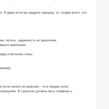
. И даже если вы увидите трещину, то, скорее всего, это
.
.
чек, петель, надежность их крепления.
имного крепления.
ери) и бетоном стены.
ижении).
и если ничего не работает - то в общем холе).
те освещение. В санузлах должны быть плафоны с