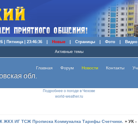
6 | Пятница | 23:46:37
|
Новые
|
Страницы
|
Фото
|
Видео
Активные темы
Главная
Форум
Новости
Контакты
Уч
вская обл.
Подробнее о погоде в Чехове
world-weather.ru
К ЖКХ ИГ ТСЖ Прописка Коммуналка Тарифы Счетчики.
»
УК -