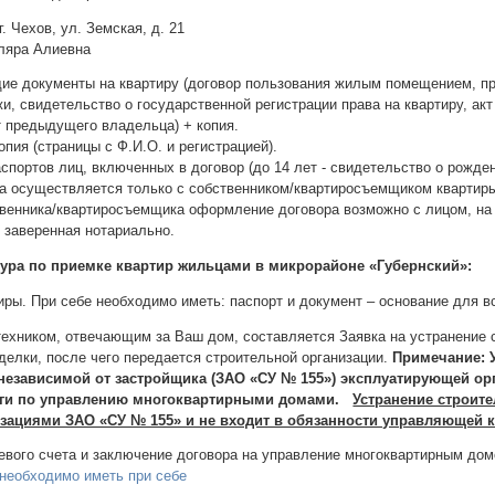
. Чехов, ул. Земская, д. 21
иляра Алиевна
е документы на квартиру (договор пользования жилым помещением, пр
и, свидетельство о государственной регистрации права на квартиру, акт
т предыдущего владельца) + копия.
опия (страницы с Ф.И.О. и регистрацией).
спортов лиц, включенных в договор (до 14 лет - свидетельство о рожден
 осуществляется только с собственником/квартиросъемщиком квартир
твенника/квартиросъемщика оформление договора возможно с лицом, на 
 заверенная нотариально.
ура по приемке квартир жильцами в микрорайоне «Губернский»:
ры. При себе необходимо иметь: паспорт и документ – основание для вс
техником, отвечающим за Ваш дом, составляется Заявка на устранение
делки, после чего передается строительной организации.
Примечание: 
независимой от застройщика (ЗАО «СУ № 155») эксплуатирующей о
ги по управлению многоквартирными домами.
Устранение строит
зациями ЗАО «СУ № 155» и не входит в обязанности управляющей 
евого счета и заключение договора на управление многоквартирным д
 необходимо иметь при себе