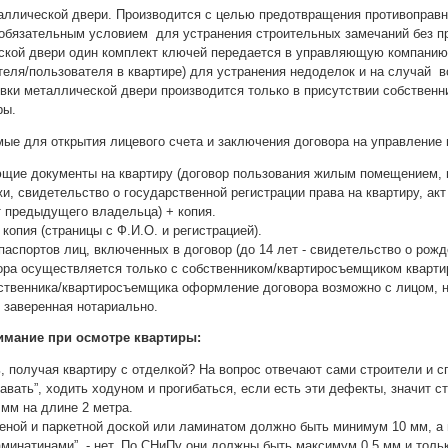
таллической двери. Производится с целью предотвращения противоправ
 обязательным условием для устранения строительных замечаний без п
ской двери один комплект ключей передается в управляющую компанию 
теля/пользователя в квартире) для устранения недоделок и на случай 
овки металлической двери производится только в присутствии собствен
ры.
ые для открытия лицевого счета и заключения договора на управление
щие документы на квартиру (договор пользования жилым помещением, п
и, свидетельство о государственной регистрации права на квартиру, акт
т предыдущего владельца) + копия.
 копия (страницы с Ф.И.О. и регистрацией).
паспортов лиц, включенных в договор (до 14 лет - свидетельство о рожд
ра осуществляется только с собственником/квартиросъемщиком кварти
бственника/квартиросъемщика оформление договора возможно с лицом, н
 заверенная нотариально.
имание при осмотре квартиры:
ь, получая квартиру с отделкой? На вопрос отвечают сами строители и
ать”, ходить ходуном и прогибаться, если есть эти дефекты, значит с
мм на длине 2 метра.
еной и паркетной доской или ламинатом должно быть минимум 10 мм, а
аминатинами”, - нет. По СНиПу они должны быть максимум 0,5 мм и толь