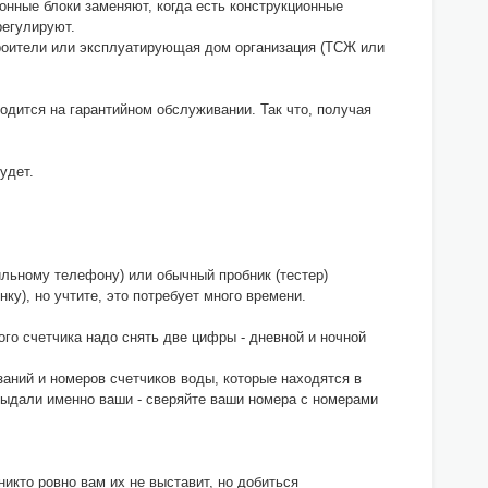
нные блоки заменяют, когда есть конструкционные
регулируют.
троители или эксплуатирующая дом организация (ТСЖ или
ходится на гарантийном обслуживании. Так что, получая
удет.
ильному телефону) или обычный пробник (тестер)
ку), но учтите, это потребует много времени.
кого счетчика надо снять две цифры - дневной и ночной
заний и номеров счетчиков воды, которые находятся в
 выдали именно ваши - сверяйте ваши номера с номерами
никто ровно вам их не выставит, но добиться