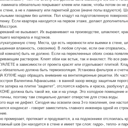
 ламината обязательно покрывают клеем или лаком, чтобы потом он не 
стене, а не к ламинату или паркетной доске (иначе полы вздуются). Шл
альными гвоздями без шляпок. Пол кладут на подготовленную поверхност
енку. Если квартира находится на первом этаже, делают дополнительны
Мосстроя.
еканий не вызывают. Их выравнивают на производстве, шпаклюют, крася
пшего материала и подтеков.
тукатуренную стену. Места, где есть неровности или выемки в стене, ш
овышенная влажность, сквозняки). В любом случае, если они оторвались,
ной комнате) быть не должно. Если на переклеенных обоях снова появля
ивающим раствором. Клеят обои как встык, так и внахлест. Но все равн
АЛЕТЕ в зависимости от проекта красят или отделывают плиткой. Кладу
ы обязательно должна быть термоизоляция. Установка фильтров и счет
 НА КУХНЕ надо обращать внимание на вентиляционные решетки. Их част
сстроя Валентина Афанасьева - в ванной зазор между защитным порого
ти затирка на плитке “зацветет”, отслоятся кафель и краска, разбухнут д
ОНЕ должна быть такой же, как и на улице. Это холодное помещение и
етичны, поэтому там специально делают отверстие для стока воды.
это еще не дефект. Сегодня мы освоили окна 3-го поколения, они настол
ился конденсат - говорит заместитель главного инженера одной из стр
ние.
но промерзает, протекает и продувается, а на подоконнике отслоилась к
тажный шов (он находится в стене и имеет три слоя: гидро-, тепло- и 