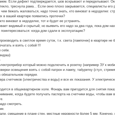
ием. Если дефект подтверждается, шов вскрывают и переделывают. Око
текло, треснула рама... Если окно плохо закрывается, специалисты его 
 чем бежать жаловаться, надо точно знать, кто виноват в недоделке: с
них в вашей квартире появились протечки?
кто виноват в недоделке, тот и будет ее устранять.
вает видимый и скрытый, но выявить его надо за два года, пока дом на
е поинтересоваться: когда дом сдали в эксплуатацию?
роизводить в светлое время суток, т.к. света (лампочек) в квартире не б
чатать и взять с собой !!!
и себе.
рандаш)
)
электроприбор который можно подключить в розетку (например ЗУ к моб
верки освещения взять с собой патрон и лампу, табуретку (стул, стремян
в обязательном порядке.
ера счетчиков (электричества и воды) и все их показания. У электричес
одится в общеквартирном холе. Фонарь вам пригодится для снятия пока
внимание, когда будете получать паспорта на счетчики воды, чтобы вам
те.
 надо смотреть.
ии.
али, смещение в плане стен, местные неровности более 5 мм. Конечно, 