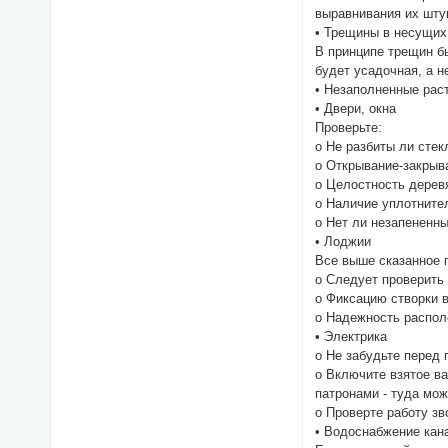
выравнивания их шту
• Трещины в несущих
В принципе трещин бы
будет усадочная, а н
• Незаполненные рас
• Двери, окна
Проверьте:
o Не разбиты ли стек
o Открывание-закрыва
o Целостность дерев
o Наличие уплотнител
o Нет ли незапененны
• Лоджии
Все выше сказанное 
o Следует проверить 
o Фиксацию створки 
o Надежность распол
• Электрика
o Не забудьте перед 
o Включите взятое ва
патронами - туда мож
o Проверте работу зв
• Водоснабжение кан