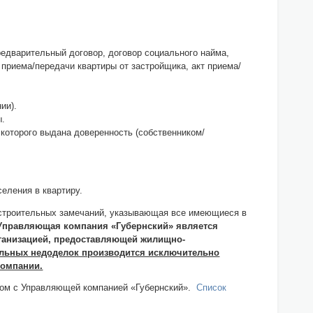
едварительный договор, договор социального найма,
 приема/передачи квартиры от застройщика, акт приема/
ии).
ы.
которого выдана доверенность (собственником/
еления в квартиру.
 строительных замечаний, указывающая все имеющиеся в
Управляющая компания «Губернский» является
рганизацией, предоставляющей жилищно-
ельных недоделок производится исключительно
компании.
омом с Управляющей компанией «Губернский».
Список