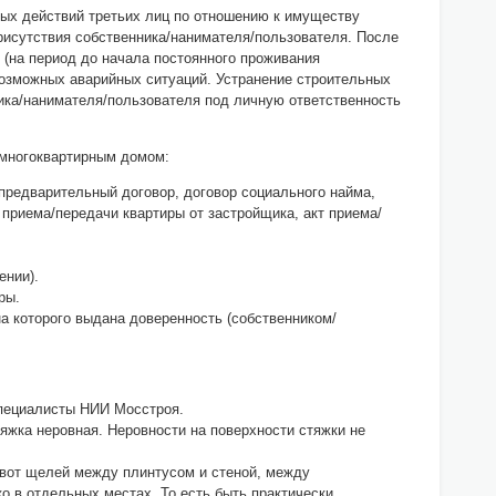
ных действий третьих лиц по отношению к имуществу
рисутствия собственника/нанимателя/пользователя. После
(на период до начала постоянного проживания
возможных аварийных ситуаций. Устранение строительных
ника/нанимателя/пользователя под личную ответственность
 многоквартирным домом:
редварительный договор, договор социального найма,
 приема/передачи квартиры от застройщика, акт приема/
ении).
ры.
а которого выдана доверенность (собственником/
 специалисты НИИ Мосстроя.
тяжка неровная. Неровности на поверхности стяжки не
 вот щелей между плинтусом и стеной, между
ко в отдельных местах. То есть быть практически