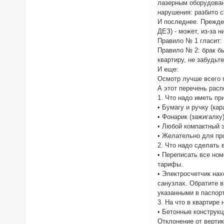
лазерным оборудован
нарушения: разбито с
И последнее. Прежде
ДЕЗ) - может, из-за 
Правило № 1 гласит: 
Правило № 2: брак бы
квартиру, не забудьт
И еще:
Осмотр лучше всего п
А этот перечень распе
1. Что надо иметь пр
• Бумагу и ручку (ка
• Фонарик (зажигалку
• Любой компактный 
• Желательно для про
2. Что надо сделать 
• Переписать все ном
тарифы.
• Электросчетчик нах
санузлах. Обратите 
указанными в паспор
3. На что в квартире
• Бетонные конструкц
Отклонение от вертик