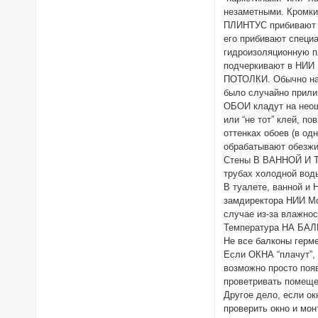
незаметными. Кромки
ПЛИНТУС прибивают к 
его прибивают специ
гидроизоляционную пл
подчеркивают в НИИ 
ПОТОЛКИ. Обычно нар
было случайно прили
ОБОИ кладут на неош
или “не тот” клей, п
оттенках обоев (в од
обрабатывают обезжир
Стены В ВАННОЙ И ТУ
трубах холодной вод
В туалете, ванной и
замдиректора НИИ Мо
случае из-за влажнос
Температура НА БАЛК
Не все балконы герм
Если ОКНА “плачут”, 
возможно просто появ
проветривать помеще
Другое дело, если ок
проверить окно и мон