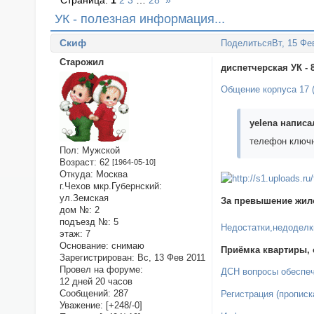
Страница:
1
2
3
…
28
»
УК - полезная информация...
Cкиф
Поделиться
Вт, 15 Фе
Старожил
диспетчерская УК - 
Общение корпуса 17 (
yelena написал
телефон ключн
Пол:
Мужской
Возраст:
62
[1964-05-10]
Откуда:
Москва
г.Чехов мкр.Губернский:
ул.Земская
За превышение жило
дом №:
2
подъезд №:
5
Недостатки,недоделк
этаж:
7
Основание:
снимаю
Приёмка квартиры, 
Зарегистрирован
: Вс, 13 Фев 2011
Провел на форуме:
ДСН вопросы обеспе
12 дней 20 часов
Сообщений:
287
Регистрация (пропис
Уважение:
[+248/-0]