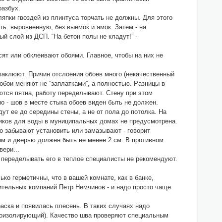
разбух.
япки гвоздей из плинтуса торчать не должны. Для этого
ь: выровненную, без выемок и ямок. Затем - на
й слой из ДСП. “На бетон полы не кладут!” -
т или обклеивают обоями. Главное, чтобы на них не
паклюют. Причин отслоения обоев много (некачественный
 обои меняют не “заплатками”, а полностью. Разницы в
ются пятна, работу переделывают. Стену при этом
о - шов в месте стыка обоев виден быть не должен.
т ее до середины стены, а не от пола до потолка. На
чиков для воды в муниципальных домах не предусмотрена.
о забывают установить или замазывают - говорит
м и дверью должен быть не менее 2 см. В противном
вери...
 переделывать его в теплое специалисты не рекомендуют.
ько герметичны, что в вашей комнате, как в банке,
оительных компаний Петр Немчинов - и надо просто чаще
раска и появилась плесень. В таких случаях надо
пароизолирующий). Качество шва проверяют специальным