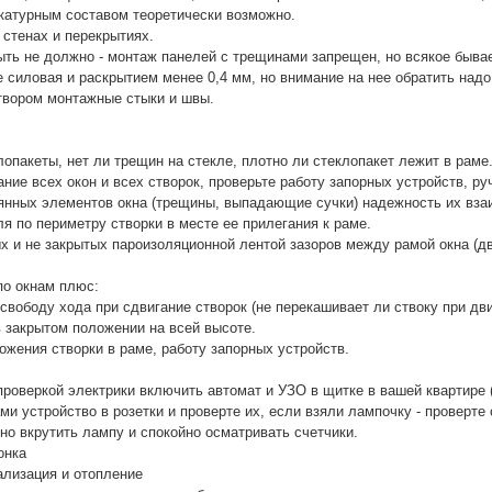
катурным составом теоретически возможно.
 стенах и перекрытиях.
ть не должно - монтаж панелей с трещинами запрещен, но всякое бывает
е силовая и раскрытием менее 0,4 мм, но внимание на нее обратить надо
твором монтажные стыки и швы.
лопакеты, нет ли трещин на стекле, плотно ли стеклопакет лежит в раме
ние всех окон и всех створок, проверьте работу запорных устройств, ру
янных элементов окна (трещины, выпадающие сучки) надежность их вза
я по периметру створки в месте ее прилегания к раме.
х и не закрытых пароизоляционной лентой зазоров между рамой окна (дв
по окнам плюс:
свободу хода при сдвигание створок (не перекашивает ли ствоку при дв
в закрытом положении на всей высоте.
ожения створки в раме, работу запорных устройств.
проверкой электрики включить автомат и УЗО в щитке в вашей квартире (
ми устройство в розетки и проверте их, если взяли лампочку - провер
но вкрутить лампу и спокойно осматривать счетчики.
онка
ализация и отопление