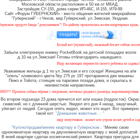
Московской области расположен в 50 км от МКАД.
Застройщик СУ-155, дома серии ИП-46С, И-155, И79-99.
Сайт «Форум ГУБЕРНСКИЙ» - место общения жителей микрорайона
"Губернский" - г.Чехов, мкр.Губернский, ул.Земская, Уездная.
ком орудует банда "домушников"! По району прокатилась волна квартирных краж, будь
Белый кот (пушистый), ласковый бегает сейчас возле д
Забыли электронную книжку PocketBook на детской площадке возле
д.10 на ул.Земская! Готовы отблагодарить нашедшего.
Ищу желающих перевести своего ребенка из садика №11
Уважаемые жильцы д.1 по ул.Земская и его соседи! Женщина на а/м
"опель" оливкового цвета №у 275 рс 197 протаранила две машины:
Пежо и Тойота, стоящие на парковке позади дома, и скрылась в
неизвестном направлении.
 Пропала собака чёрная с тигровым, метиска среднего размера, короткошерстная. Собак
Во втором подъезде 23 дома прячется кот или кошка (подросток). Окрас
сиамский, но с длинной шерстью. Увидел его дня 4 назад, зашуганый,
убегает от людей. Сегодня опять видел, может кто ищет. Вот примерно
такой кот:
"Домашние животные...: "
ищу попутчиков . может кто утром возит детей в сад ил
"Куплю/продам/меняю квартиру в Губернском.: "
Меняю свою
однокомнатную квартиру на двухкомнатную квартиру с моей доплатой.
В моей квартире сделан косметический ремонт. Квартира пригодна для