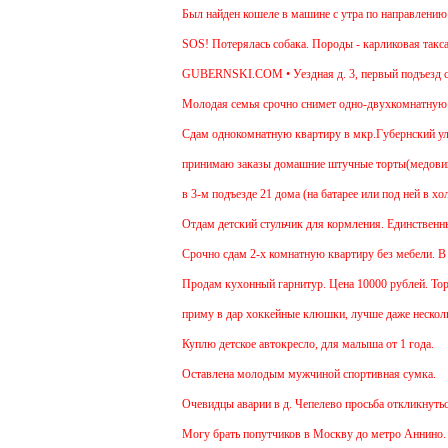
Был найден кошеле в машине с утра по направлению в
SOS! Потерялась собака. Породы - карликовая такса. 
GUBERNSKI.COM • Уездная д. 3, первый подъезд с
Молодая семья срочно снимет одно-двухкомнатную ква
Cдам однокомнатную квартиру в мкр.Губернский ул.Зем
принимаю заказы домашние штучные торты(медовик, му
в 3-м подъезде 21 дома (на батарее или под ней в хо
Отдам детский стульчик для кормления. Единственный м
Срочно сдам 2-х комнатную квартиру без мебели. В Чех
Продам кухонный гарнитур. Цена 10000 рублей. Торг 
приму в дар хоккейные клюшки, лучше даже несколько
Куплю детское автокресло, для малыша от 1 года.
Оставлена молодым мужчиной спортивная сумка.
Очевидцы аварии в д. Чепелево просьба откликнуться.
Могу брать попутчиков в Москву до метро Аннино. Отъ