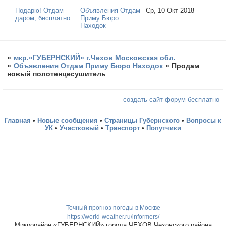
Подарю! Отдам
Объявления Отдам
Ср, 10 Окт 2018
даром, бесплатно...
Приму Бюро
Находок
»
мкр.«ГУБЕРНСКИЙ» г.Чехов Московская обл.
»
Объявления Отдам Приму Бюро Находок
»
Продам
новый полотенцесушитель
создать сайт-форум бесплатно
Главная
•
Новые сообщения
•
Страницы Губернского
•
Вопросы к
УК
•
Участковый
•
Транспорт
•
Попутчики
Точный прогноз погоды в Москве
https://world-weather.ru/informers/
Микрорайон «ГУБЕРНСКИЙ» города ЧЕХОВ Чеховского района