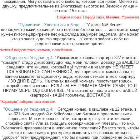
проживания. Могу оставить всю мебель, которая вся новая. Меняю на
двушку, предпочтительнее из 24-этажных высоток на Земской улице и
не ниже 15 этажа
Найдена собака. Порода такса. Мальчик. Ухоженная с 
"Пушистики - Хвостатики в беде...: "
У дома №6 бегает
щенок,чистенький,красивый. кто потерял?отзовитесь.... или может кому
нужен питомец,пригрейте песика.холода же.умрет бедолага. или может
кто то знает куда его определить... :( хотела забрать себе но
родственники категорически против.
я 6 найдена такса, мальчик, с ошейником.
"Общение ул Уездная д 4: "
Уважаемые хозяева квартиры 327 или кто
"крышует" стадо диких живущих над моей головой, довожу до вАШЕГО
сведения, что кишлак, который вЫ пустили в квартиру НЕ УМЕЕТ
ПОЛЬЗОВАТЬСЯ САНТЕХНИКОЙ, душ принимают мимо ванны, в
ванной комнате по щиколотку вода, которая стекает в мою квартиру
ИЗО ДНЯ В ДЕНЬ. На стенах ванной комнаты проступает грибок,
который полез и ко мне. ЕСЛИ вЫ НЕ ПРИМЕТЕ МЕРЫ САМИ, ТО Я
ПРИМУ МЕРЫ ОДНОЗНАЧНЫЕ. Что останется после этого с вАШЕЙ
квартирой - вАШИ проблемы. ДОСТАЛО!!!
андаш" найдены часы женские.
"Общение ул Уездная д 4: "
Сегодня ночью, в кишлаке на 12 этаже, в
кв.321 был мордобой с бейсбольными битами и проломленными
черепами. Мне интересно - тёти, которые крышуют эти кишлаки,
спокойно спят? Или за тридцать серебряников им плевать, что мкр.
Губернский превращается в непонятное поселение? Вместо того, чтобы
вместе с силовыми структурами выявлять незаконных жильцов,
"добрые" тёти предупреждают, что бы лишних при проверке не было. Я