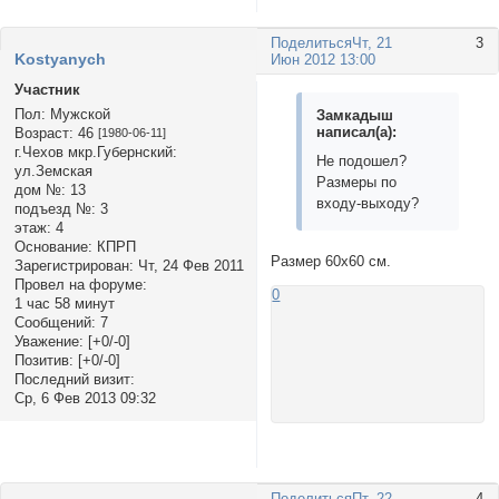
Поделиться
Чт, 21
3
Kоstyanych
Июн 2012 13:00
Участник
Пол:
Мужской
Замкадыш
написал(а):
Возраст:
46
[1980-06-11]
г.Чехов мкр.Губернский:
Не подошел?
ул.Земская
Размеры по
дом №:
13
входу-выходу?
подъезд №:
3
этаж:
4
Основание:
КПРП
Размер 60х60 см.
Зарегистрирован
: Чт, 24 Фев 2011
Провел на форуме:
0
1 час 58 минут
Сообщений:
7
Уважение:
[+0/-0]
Позитив:
[+0/-0]
Последний визит:
Ср, 6 Фев 2013 09:32
Поделиться
Пт, 22
4