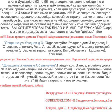
жил в Душанбе с 93 по 96 год и видел, как вполне обыденно в
панельной девятиэтажке в трёхкомнатной квартире жили-были
курятник(примерно на 15 курочек), хлев для двух коров, и около десятка
овец.... на 4 этаже И это было не уникально!!! В маршрутном автобусе
перевозили годовалого жеребца, который со страху там же и навалял в
автобусе (кстати никто ни чего и не убрал, хозяин спокойно доехал и
сошёл с жеребцом на остановке) У меня вопрос к крышующим "добрым"
тётям, ВЫ ХОТИТЕ ЧТОБЫ ТАК БЫЛО И В МКР ГУБЕРНСКОМ? Скоро
мы этого и дождёмся, а пока, спите спокойно "добрые" тёти
Возле третьего дома на Уездной найдена кошечка (домашняя, около 5 месяцев). Окрас - 
"Общение ул Уездная д 3: "
Здравствуйте. Уездная дом 3 подъезд 1.
Отзовитесь, пожалуйста, Алексей, неравнодушный к щенку немецкой
овчарки (у Вас есть взрослая кошка, Вы работаете в Подольске).
Кристина.
 по ул. Земская 5 уже около месяца проживает кот. Персиковый окрас, не кастрирован, 
"Домашние животные Объявления":
Найден кот. В лесу, в районе дома
№ 3 по Уездной найден кот серый (полосатый). Особые приметы - белое
пятно на переносице, белая грудка, белые лапки, зеленые глаза. Видно
что домашний - умный, ласковый, знает лоток ( и что бывает если "не
знать" ))) Ищет старых или новых хозяев.
йден черный лабрадор. кобель.
Между домов 13 и 15 по улице Земская третий день бе
GUBERNSKI.COM • В 3 подъезде ул.Земская, д.6 сидит
Уездная , дом 2 . У подъезда дома сидит котёнок , 4-5