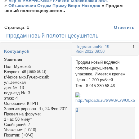
»
мкр.«ГУБЕРНСКИЙ» г.Чехов Московская обл.
»
Объявления Отдам Приму Бюро Находок
»
Продам
новый полотенцесушитель
Страница:
1
Ответить
Продам новый полотенцесушитель
Поделиться
Вт, 19
1
Kоstyanych
Июн 2012 09:58
Участник
Продам новый водяной
Пол:
Мужской
полотенцесушитель, в
Возраст:
46
[1980-06-11]
упаковке. Имеется крепеж.
г.Чехов мкр.Губернский:
Цена - 1 200 рублей.
ул.Земская
Тел.: 8-915-330-58-46.
дом №:
13
подъезд №:
3
этаж:
4
Основание:
КПРП
Зарегистрирован
: Чт, 24 Фев 2011
0
Провел на форуме:
1 час 58 минут
Сообщений:
7
Уважение:
[+0/-0]
Позитив:
[+0/-0]