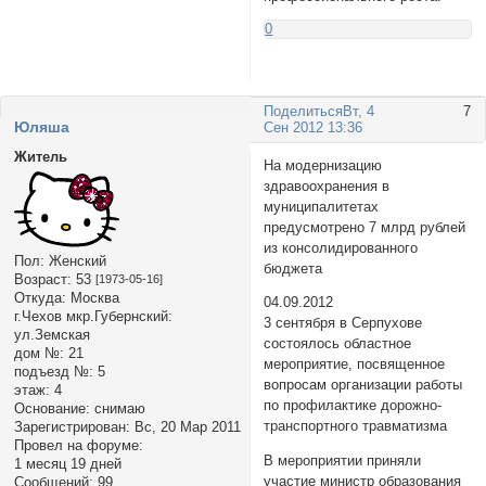
0
Поделиться
Вт, 4
7
Юляша
Сен 2012 13:36
Житель
На модернизацию
здравоохранения в
муниципалитетах
предусмотрено 7 млрд рублей
из консолидированного
Пол:
Женский
бюджета
Возраст:
53
[1973-05-16]
Откуда:
Москва
04.09.2012
г.Чехов мкр.Губернский:
3 сентября в Серпухове
ул.Земская
состоялось областное
дом №:
21
мероприятие, посвященное
подъезд №:
5
вопросам организации работы
этаж:
4
по профилактике дорожно-
Основание:
снимаю
транспортного травматизма
Зарегистрирован
: Вс, 20 Мар 2011
Провел на форуме:
В мероприятии приняли
1 месяц 19 дней
участие министр образования
Сообщений:
99