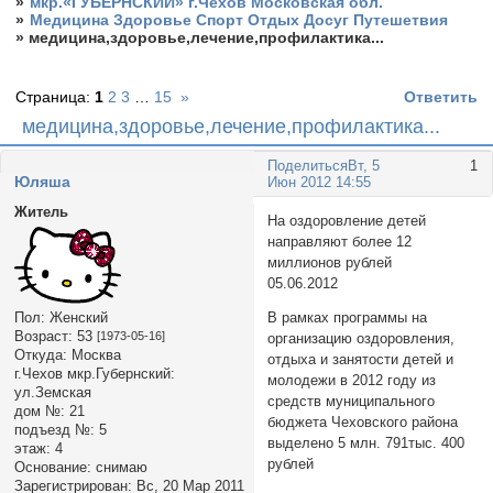
»
мкр.«ГУБЕРНСКИЙ» г.Чехов Московская обл.
»
Медицина Здоровье Спорт Отдых Досуг Путешетвия
»
медицина,здоровье,лечение,профилактика...
Страница:
1
2
3
…
15
»
Ответить
медицина,здоровье,лечение,профилактика...
Поделиться
Вт, 5
1
Юляша
Июн 2012 14:55
Житель
На оздоровление детей
направляют более 12
миллионов рублей
05.06.2012
Пол:
Женский
В рамках программы на
Возраст:
53
[1973-05-16]
организацию оздоровления,
Откуда:
Москва
отдыха и занятости детей и
г.Чехов мкр.Губернский:
молодежи в 2012 году из
ул.Земская
средств муниципального
дом №:
21
бюджета Чеховского района
подъезд №:
5
выделено 5 млн. 791тыс. 400
этаж:
4
рублей
Основание:
снимаю
Зарегистрирован
: Вс, 20 Мар 2011