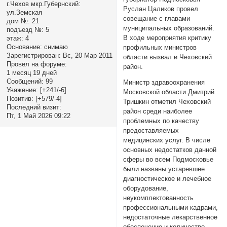
г.Чехов мкр.Губернский:
Руслан Цаликов провел
ул.Земская
совещание с главами
дом №:
21
муниципальных образований.
подъезд №:
5
В ходе мероприятия критику
этаж:
4
Основание:
снимаю
профильных министров
Зарегистрирован
: Вс, 20 Мар 2011
области вызвал и Чеховский
Провел на форуме:
район.
1 месяц 19 дней
Сообщений:
99
Министр здравоохранения
Уважение:
[+241/-6]
Московской области Дмитрий
Позитив:
[+579/-4]
Тришкин отметил Чеховский
Последний визит:
район среди наиболее
Пт, 1 Май 2026 09:22
проблемных по качеству
предоставляемых
медицинских услуг. В числе
основных недостатков данной
сферы во всем Подмосковье
были названы устаревшее
диагностическое и лечебное
оборудование,
неукомплектованность
профессиональными кадрами,
недостаточные лекарственное
обеспечение и количество