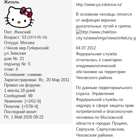
Житель
http://www.ya-zdorova.ru/
В основном чеховцы лечатся
от инфекции верхних
дыхательных путей и гриппа.
Пол:
Женский
Возраст:
53
[1973-05-16]
Откуда:
Москва
г.Чехов мкр.Губернский:
04.07.2012
ул.Земская
Федеральная служба
дом №:
21
отчиталась о санитарно-
подъезд №:
5
эпидемиологической
этаж:
4
обстановке на территории
Основание:
снимаю
Чеховского района.
Зарегистрирован
: Вс, 20 Мар 2011
Провел на форуме:
По данным территориального
1 месяц 19 дней
отдела Управления
Сообщений:
99
Федеральной службы по
Уважение:
[+241/-6]
надзору в сфере защиты прав
Позитив:
[+579/-4]
потребителей и благополучия
Последний визит:
Пт, 1 Май 2026 09:22
человека по Московской
области в городах Пущино,
Серпухов, Серпуховском,
Чеховском районах