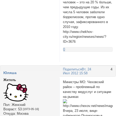
человек – это на 20 % больше,
чем предыдущие годы. Из их
числа 5 человек заболели
боррелиозом, против одно
случая, зафиксированного в
2010 году.
http://www.chekhov-
city.ru/region/newses/news/?
ID=3676
0
Поделиться
Вт, 24
4
Юляша
Июл 2012 15:58
Житель
Министры МО: Чеховский
район – проблемный по
качеству медуслуг и ситуации
на рынках
Пол:
Женский
Возраст:
53
[1973-05-16]
Вчера, 23 июля, вице-
Откуда:
Москва
губернатор Подмосковья