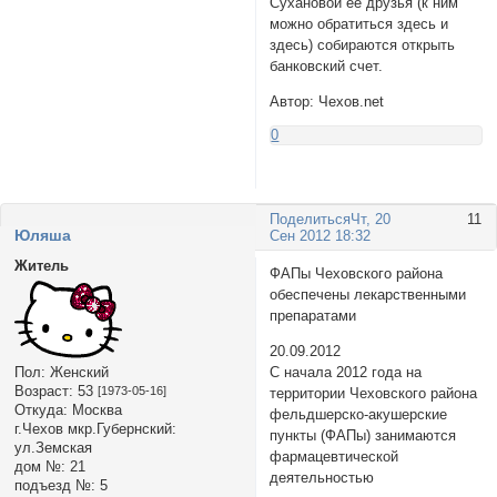
Сухановой ее друзья (к ним
можно обратиться здесь и
здесь) собираются открыть
банковский счет.
Автор: Чехов.net
0
Поделиться
Чт, 20
11
Юляша
Сен 2012 18:32
Житель
ФАПы Чеховского района
обеспечены лекарственными
препаратами
20.09.2012
Пол:
Женский
С начала 2012 года на
Возраст:
53
[1973-05-16]
территории Чеховского района
Откуда:
Москва
фельдшерско-акушерские
г.Чехов мкр.Губернский:
пункты (ФАПы) занимаются
ул.Земская
фармацевтической
дом №:
21
деятельностью
подъезд №:
5