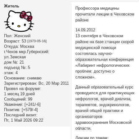
Житель
Профессора медицины
прочитали лекции в Чеховском
районе
14.09.2012
Пол:
Женский
13 сентября в Чеховском
Возраст:
53
[1973-05-16]
районе на базе станции скорой
Откуда:
Москва
медицинской помощи
г.Чехов мкр.Губернский:
состоялась научно-
ул.Земская
образовательная конференция
дом №:
21
«Лабиринт нефрологических
подъезд №:
5
проблем: доступно о
этаж:
4
сложном».
Основание:
снимаю
Зарегистрирован
: Вс, 20 Мар 2011
Данный образовательный курс
Провел на форуме:
проводился для практикующих
1 месяц 19 дней
нефрологов, врачей диализа,
Сообщений:
99
Уважение:
[+241/-6]
терапевтов, эндокринологов,
Позитив:
[+579/-4]
врачей общей практики и
Последний визит:
организаторов
Пт, 1 Май 2026 09:22
здравоохранения Московской
области.
Лекции по темам: