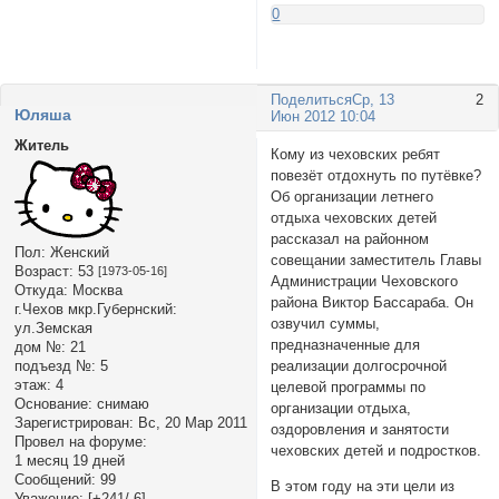
0
Поделиться
Ср, 13
2
Юляша
Июн 2012 10:04
Житель
Кому из чеховских ребят
повезёт отдохнуть по путёвке?
Об организации летнего
отдыха чеховских детей
рассказал на районном
Пол:
Женский
совещании заместитель Главы
Возраст:
53
[1973-05-16]
Администрации Чеховского
Откуда:
Москва
района Виктор Бассараба. Он
г.Чехов мкр.Губернский:
озвучил суммы,
ул.Земская
предназначенные для
дом №:
21
реализации долгосрочной
подъезд №:
5
этаж:
4
целевой программы по
Основание:
снимаю
организации отдыха,
Зарегистрирован
: Вс, 20 Мар 2011
оздоровления и занятости
Провел на форуме:
чеховских детей и подростков.
1 месяц 19 дней
Сообщений:
99
В этом году на эти цели из
Уважение:
[+241/-6]