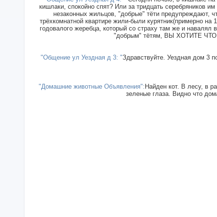
кишлаки, спокойно спят? Или за тридцать серебряников им
незаконных жильцов, "добрые" тёти предупреждают, чт
трёхкомнатной квартире жили-были курятник(примерно на 15
годовалого жеребца, который со страху там же и навалял в
"добрым" тётям, ВЫ ХОТИТЕ ЧТОБ
"Общение ул Уездная д 3: "
Здравствуйте. Уездная дом 3 п
"Домашние животные Объявления":
Найден кот. В лесу, в р
зеленые глаза. Видно что дома