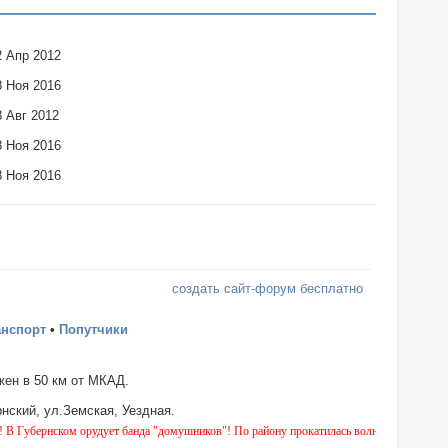
2 Апр 2012
8 Ноя 2016
8 Авг 2012
8 Ноя 2016
8 Ноя 2016
создать сайт-форум бесплатно
анспорт
•
Попутчики
ен в 50 км от МКАД.
нский, ул.Земская, Уездная.
ском орудует банда "домушников"! По району прокатилась волна квартирных краж, буд