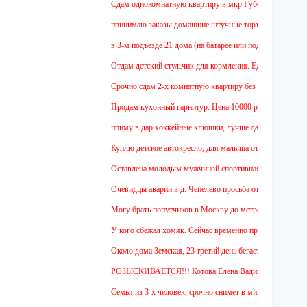
Cдам однокомнатную квартиру в мкр.Губернский ул.Земская. Р
принимаю заказы домашние штучные торты(медовик, муравейн
в 3-м подъезде 21 дома (на батарее или под ней в холле) то
Отдам детский стульчик для кормления. Единственный минус -
Срочно сдам 2-х комнатную квартиру без мебели. В Чехове бу
Продам кухонный гарнитур. Цена 10000 рублей. Торг уместе
приму в дар хоккейные клюшки, лучше даже несколько:)
Куплю детское автокресло, для малыша от 1 года.
Оставлена молодым мужчиной спортивная сумка.
Очевидцы аварии в д. Чепелево просьба откликнуться.
Могу брать попутчиков в Москву до метро Аннино. Отъезд 6.
У кого сбежал хомяк. Сейчас временно проживает в 48 квартир
Около дома Земская, 23 третий день бегает черный гладкоше
РОЗЫСКИВАЕТСЯ!!! Котова Елена Вадимовна!! СРОЧНО
Семья из 3-х человек, срочно снимет в микр.Губернский 1 ил