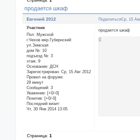
Страница:
1
продается шкаф
Евгений 2012
Поделиться
Ср, 15 Ав
Участник
продается шкаф
Пол:
Мужской
0
г.Чехов мкр.Губернский:
ул.Земская
дом №:
10
подъезд №:
3
этаж:
9
Основание:
ДСН
Зарегистрирован
: Ср, 15 Авг 2012
Провел на форуме:
28 минут
Сообщений:
3
Уважение:
[+0/-0]
Позитив:
[+0/-0]
Последний визит:
Чт, 30 Янв 2014 13:05
Страница:
1