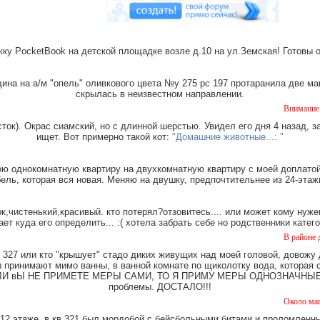
ку PocketBook на детской площадке возле д.10 на ул.Земская! Готовы 
на на а/м "опель" оливкового цвета №у 275 рс 197 протаранила две ма
скрылась в неизвестном направлении.
Внимание! СРОЧНО!!!
ток). Окрас сиамский, но с длинной шерстью. Увидел его дня 4 назад, з
ищет. Вот примерно такой кот:
"Домашние животные...: "
ю однокомнатную квартиру на двухкомнатную квартиру с моей доплатой.
ель, которая вся новая. Меняю на двушку, предпочтительнее из 24-этаж
,чистенький,красивый. кто потерял?отзовитесь.... или может кому нуже
ает куда его определить... :( хотела забрать себе но родственники катег
В районе дома Земск
327 или кто "крышует" стадо диких живущих над моей головой, довожу
имают мимо ванны, в ванной комнате по щиколотку вода, которая ст
е. ЕСЛИ вЫ НЕ ПРИМЕТЕ МЕРЫ САМИ, ТО Я ПРИМУ МЕРЫ ОДНОЗНАЧНЫЕ. Ч
проблемы. ДОСТАЛО!!!
Около магазина "Ка
12 этаже, в кв.321 был мордобой с бейсбольными битами и проломленны