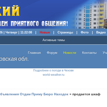
6 | Четверг | 11:22:09
|
Новые
|
Страницы
|
Фото
|
Видео
Активные темы
Главная
Форум
Новости
Контакты
Уч
вская обл.
Подробнее о погоде в Чехове
world-weather.ru
бъявления Отдам Приму Бюро Находок
»
продается шкаф