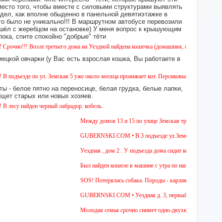
место того, чтобы вместе с силовыми структурами выявлять
идел, как вполне обыденно в панельной девятиэтажке в
это было не уникально!!! В маршрутном автобусе перевозили
 сошёл с жеребцом на остановке) У меня вопрос к крышующим
а, спите спокойно "добрые" тёти
 Возле третьего дома на Уездной найдена кошечка (домашняя, около 5 месяцев). Окрас -
ецкой овчарки (у Вас есть взрослая кошка, Вы работаете в
е по ул. Земская 5 уже около месяца проживает кот. Персиковый окрас, не кастрирован, 
ы - белое пятно на переносице, белая грудка, белые лапки,
 Ищет старых или новых хозяев.
йден черный лабрадор. кобель.
Между домов 13 и 15 по улице Земская третий день бегает со
GUBERNSKI.COM • В 3 подъезде ул.Земская, д.6 сидит очень
Уездная , дом 2 . У подъезда дома сидит котёнок , 4-5 мес ,
Был найден кошеле в машине с утра по направлению в Москву
SOS! Потерялась собака. Породы - карликовая такса. Уважае
GUBERNSKI.COM • Уездная д. 3, первый подъезд сидит п
Молодая семья срочно снимет одно-двухкомнатную квартиру 