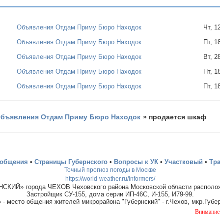
Объявления Отдам Приму Бюро Находок
Чт, 1
Объявления Отдам Приму Бюро Находок
Пт, 1
Объявления Отдам Приму Бюро Находок
Вт, 2
Объявления Отдам Приму Бюро Находок
Пт, 1
Объявления Отдам Приму Бюро Находок
Пт, 1
бъявления Отдам Приму Бюро Находок
»
продается шкаф
ообщения
•
Страницы Губернского
•
Вопросы к УК
•
Участковый
•
Тр
Точный прогноз погоды в Москве
https://world-weather.ru/informers/
СКИЙ» города ЧЕХОВ Чеховского района Московской области располож
Застройщик СУ-155, дома серии ИП-46С, И-155, И79-99.
место общения жителей микрорайона "Губернский" - г.Чехов, мкр.Губер
Внимание! В Губерн