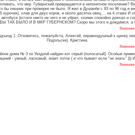
 плевать, что мкр. Губернский превращается в непонятное поселение? В
о бы лишних при проверке не было. Я жил в Душанбе с 93 по 96 год и в
 курочек), хлев для двух коров, и около десятка овец.... на 4 этаже И 
 автобусе (кстати никто ни чего и не убрал, хозяин спокойно доехал и
Ы ТАК БЫЛО И В МКР ГУБЕРНСКОМ? Скоро мы этого и дождёмся, а пок
Внимание! Срочно!!!
одъезд 1. Отзовитесь, пожалуйста, Алексей, неравнодушный к щенку нем
Подольске). Кристина.
Внимание! В подъезд
айоне дома № 3 по Уездной найден кот серый (полосатый). Особые примет
шний - умный, ласковый, знает лоток ( и что бывает если "не знать" )))
Внимание! В лесу на