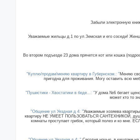
Забыли электронную книж
Уважаемые жильцы д.1 по ул.Земская и его соседи! Женщи
Во втором подъезде 23 дома прячется кот или кошка (подрос
"Куплю/продам/меняю квартиру в Губернском.: "
Меняю сво
пригодна для проживания. Могу оставить всю меб
"Пушистики - Хвостатики в беде...: "
У дома №6 бегает щенок
может кто то зн
"Общение ул Уездная д 4: "
Уважаемые хозяева квартиры 
квартиру НЕ УМЕЕТ ПОЛЬЗОВАТЬСЯ САНТЕХНИКОЙ, душ прин
комнаты проступает грибок, который полез и ко мн
"Общение ул Уездная д 4: "
Сегодня ночью, в кишлаке на 