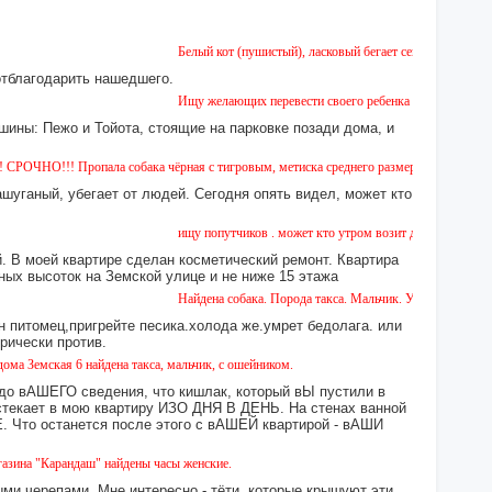
Белый кот (пушистый), ласковый бегает сейчас возле дома № 
отблагодарить нашедшего.
Ищу желающих перевести своего ребенка из садика №11 в сад
шины: Пежо и Тойота, стоящие на парковке позади дома, и
 Пропала собака чёрная с тигровым, метиска среднего размера, короткошерстная. Соба
ашуганый, убегает от людей. Сегодня опять видел, может кто
ищу попутчиков . может кто утром возит детей в сад или в шк
 В моей квартире сделан косметический ремонт. Квартира
ных высоток на Земской улице и не ниже 15 этажа
Найдена собака. Порода такса. Мальчик. Ухоженная с ошейник
н питомец,пригрейте песика.холода же.умрет бедолага. или
орически против.
ая 6 найдена такса, мальчик, с ошейником.
 до вАШЕГО сведения, что кишлак, который вЫ пустили в
екает в мою квартиру ИЗО ДНЯ В ДЕНЬ. На стенах ванной
то останется после этого с вАШЕЙ квартирой - вАШИ
рандаш" найдены часы женские.
ми черепами. Мне интересно - тёти, которые крышуют эти