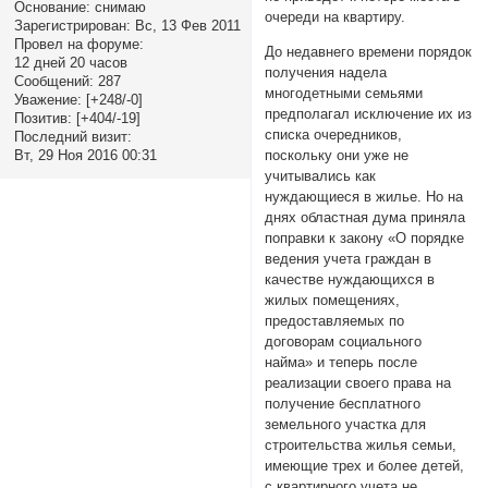
Основание:
снимаю
очереди на квартиру.
Зарегистрирован
: Вс, 13 Фев 2011
Провел на форуме:
До недавнего времени порядок
12 дней 20 часов
получения надела
Сообщений:
287
многодетными семьями
Уважение:
[+248/-0]
предполагал исключение их из
Позитив:
[+404/-19]
списка очередников,
Последний визит:
поскольку они уже не
Вт, 29 Ноя 2016 00:31
учитывались как
нуждающиеся в жилье. Но на
днях областная дума приняла
поправки к закону «О порядке
ведения учета граждан в
качестве нуждающихся в
жилых помещениях,
предоставляемых по
договорам социального
найма» и теперь после
реализации своего права на
получение бесплатного
земельного участка для
строительства жилья семьи,
имеющие трех и более детей,
с квартирного учета не