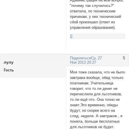
Администрация на мой вопрос
"почему так случилось?"
ответила, по техническим
причинам, у них технический
сбой произошел (ответ из
управления образования).
0
Поделиться
Ср, 27
5
лулу
Ноя 2013 20:27
Гость
Моя тоже сказала, что не было
завтрака вообще, обед только
платникам. Учительница
говорит, что то ли денег не
перечислили для льготников,
то ли ещё что. Она точно не
знает.Это временно, обеды
будут, но скорее всего на
след. неделе. А завтраков , я
поняла, больше бесплатных
для льготников не будет.