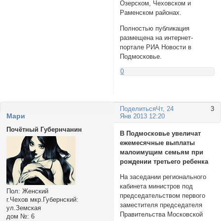
Озерском, Чеховском и
Раменском районах.
Полностью публикация
размещена на интернет-
портале РИА Новости в
Подмосковье.
0
Поделиться
Чт, 24
3
Мари
Янв 2013 12:20
Почётный Губернчанин
В Подмосковье увеличат
ежемесячные выплаты
малоимущим семьям при
рождении третьего ребенка
На заседании регионального
кабинета министров под
Пол:
Женский
председательством первого
г.Чехов мкр.Губернский:
заместителя председателя
ул.Земская
Правительства Московской
дом №:
6