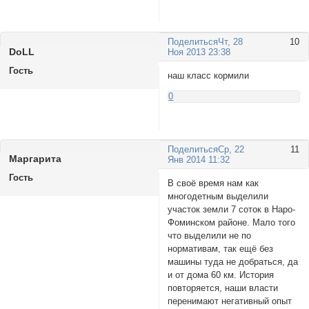
Поделиться
Чт, 28
10
DoLL
Ноя 2013 23:38
Гость
наш класс кормили
0
Поделиться
Ср, 22
11
Маргаритa
Янв 2014 11:32
Гость
В своё время нам как
многодетным выделили
участок земли 7 соток в Наро-
Фоминском районе. Мало того
что выделили не по
нормативам, так ещё без
машины туда не добраться, да
и от дома 60 км. История
повторяется, наши власти
перенимают негативный опыт