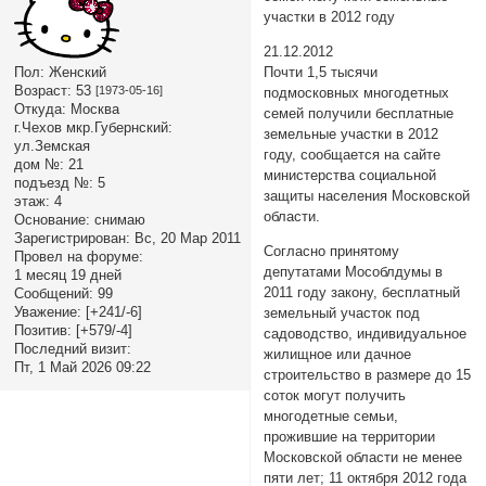
участки в 2012 году
21.12.2012
Пол:
Женский
Почти 1,5 тысячи
Возраст:
53
[1973-05-16]
подмосковных многодетных
Откуда:
Москва
семей получили бесплатные
г.Чехов мкр.Губернский:
земельные участки в 2012
ул.Земская
году, сообщается на сайте
дом №:
21
министерства социальной
подъезд №:
5
защиты населения Московской
этаж:
4
области.
Основание:
снимаю
Зарегистрирован
: Вс, 20 Мар 2011
Согласно принятому
Провел на форуме:
депутатами Мособлдумы в
1 месяц 19 дней
2011 году закону, бесплатный
Сообщений:
99
Уважение:
[+241/-6]
земельный участок под
Позитив:
[+579/-4]
садоводство, индивидуальное
Последний визит:
жилищное или дачное
Пт, 1 Май 2026 09:22
строительство в размере до 15
соток могут получить
многодетные семьи,
прожившие на территории
Московской области не менее
пяти лет; 11 октября 2012 года