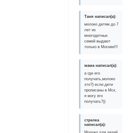
Тaня написал(а):
молоко детям до 7
лет из
многодетных
семей выдают
только в Москве!!!
мамa написал(а):
а где его
получать,молоко
это?) если дети
прописаны в Мск,
я могу его
получать?))
стрелка
написал(а):
Молоко для детей