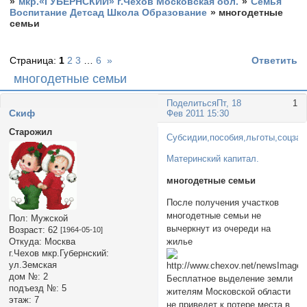
»
мкр.«ГУБЕРНСКИЙ» г.Чехов Московская обл.
»
Семья
Воспитание Детсад Школа Образование
»
многодетные
семьи
Страница:
1
2
3
…
6
»
Ответить
многодетные семьи
Поделиться
Пт, 18
1
Cкиф
Фев 2011 15:30
Старожил
Субсидии,пособия,льготы,соцза
Материнский капитал.
многодетные семьи
После получения участков
многодетные семьи не
Пол:
Мужской
вычеркнут из очереди на
Возраст:
62
[1964-05-10]
жилье
Откуда:
Москва
г.Чехов мкр.Губернский:
ул.Земская
дом №:
2
Бесплатное выделение земли
подъезд №:
5
жителям Московской области
этаж:
7
не приведет к потере места в