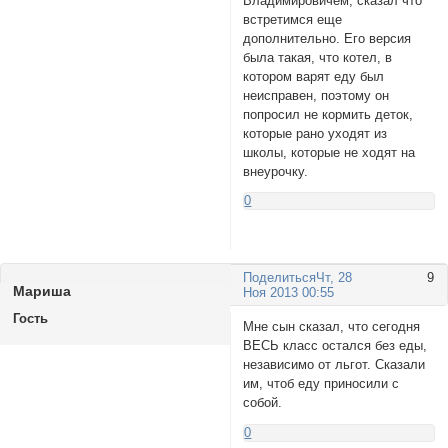
Владимировичем, сказал что
встретимся еще
дополнительно. Его версия
была такая, что котел, в
котором варят еду был
неисправен, поэтому он
попросил не кормить деток,
которые рано уходят из
школы, которые не ходят на
внеурочку.
0
Поделиться
Чт, 28
9
Маришa
Ноя 2013 00:55
Гость
Мне сын сказал, что сегодня
ВЕСЬ класс остался без еды,
независимо от льгот. Сказали
им, чтоб еду приносили с
собой.
0