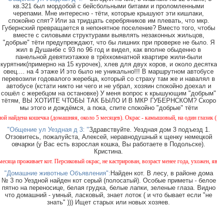
кв.321 был мордобой с бейсбольными битами и проломленными
черепами. Мне интересно - тёти, которые крышуют эти кишлаки,
спокойно спят? Или за тридцать серебряников им плевать, что мкр.
Губернский превращается в непонятное поселение? Вместо того, чтобы
вместе с силовыми структурами выявлять незаконных жильцов,
"добрые" тёти предупреждают, что бы лишних при проверке не было. Я
жил в Душанбе с 93 по 96 год и видел, как вполне обыденно в
панельной девятиэтажке в трёхкомнатной квартире жили-были
курятник(примерно на 15 курочек), хлев для двух коров, и около десятка
овец.... на 4 этаже И это было не уникально!!! В маршрутном автобусе
перевозили годовалого жеребца, который со страху там же и навалял в
автобусе (кстати никто ни чего и не убрал, хозяин спокойно доехал и
сошёл с жеребцом на остановке) У меня вопрос к крышующим "добрым"
тётям, ВЫ ХОТИТЕ ЧТОБЫ ТАК БЫЛО И В МКР ГУБЕРНСКОМ? Скоро
мы этого и дождёмся, а пока, спите спокойно "добрые" тёти
шечка (домашняя, около 5 месяцев). Окрас - камышовый, на один глазик (возможно) подс
"Общение ул Уездная д 3: "
Здравствуйте. Уездная дом 3 подъезд 1.
Отзовитесь, пожалуйста, Алексей, неравнодушный к щенку немецкой
овчарки (у Вас есть взрослая кошка, Вы работаете в Подольске).
Кристина.
ет кот. Персиковый окрас, не кастрирован, возраст менее года, ухожен, явно домашний, 
"Домашние животные Объявления":
Найден кот. В лесу, в районе дома
№ 3 по Уездной найден кот серый (полосатый). Особые приметы - белое
пятно на переносице, белая грудка, белые лапки, зеленые глаза. Видно
что домашний - умный, ласковый, знает лоток ( и что бывает если "не
знать" ))) Ищет старых или новых хозяев.
Внимание! В л