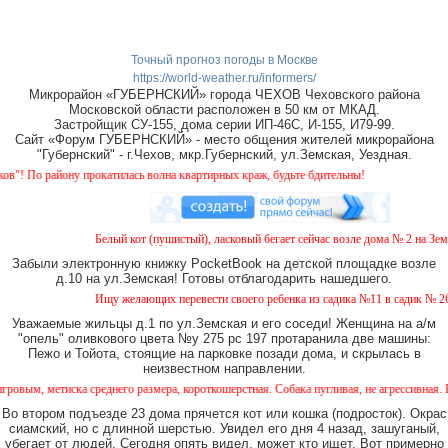
Точный прогноз погоды в Москве
https://world-weather.ru/informers/
Микрорайон «ГУБЕРНСКИЙ» города ЧЕХОВ Чеховского района
Московской области расположен в 50 км от МКАД.
Застройщик СУ-155, дома серии ИП-46С, И-155, И79-99.
Сайт «Форум ГУБЕРНСКИЙ» - место общения жителей микрорайона
"Губернский" - г.Чехов, мкр.Губернский, ул.Земская, Уездная.
у прокатилась волна квартирных краж, будьте бдительны!
Белый кот (пушистый), ласковый бегает сейчас возле дома № 2 на Земской. П
Забыли электронную книжку PocketBook на детской площадке возле
д.10 на ул.Земская! Готовы отблагодарить нашедшего.
Ищу желающих перевести своего ребенка из садика №11 в садик № 26. Есть 
Уважаемые жильцы д.1 по ул.Земская и его соседи! Женщина на а/м
"опель" оливкового цвета №у 275 рс 197 протаранила две машины:
Пежо и Тойота, стоящие на парковке позади дома, и скрылась в
неизвестном направлении.
 среднего размера, короткошерстная. Собака пугливая, не агрессивная. Кто видел, соо
Во втором подъезде 23 дома прячется кот или кошка (подросток). Окрас
сиамский, но с длинной шерстью. Увидел его дня 4 назад, зашуганый,
убегает от людей. Сегодня опять видел, может кто ищет. Вот примерно