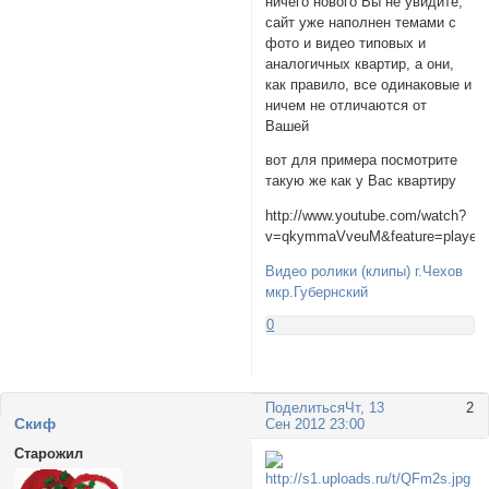
ничего нового Вы не увидите,
сайт уже наполнен темами с
фото и видео типовых и
аналогичных квартир, а они,
как правило, все одинаковые и
ничем не отличаются от
Вашей
вот для примера посмотрите
такую же как у Вас квартиру
http://www.youtube.com/watch?
v=qkymmaVveuM&feature=player
Видео ролики (клипы) г.Чехов
мкр.Губернский
0
Поделиться
Чт, 13
2
Cкиф
Сен 2012 23:00
Старожил