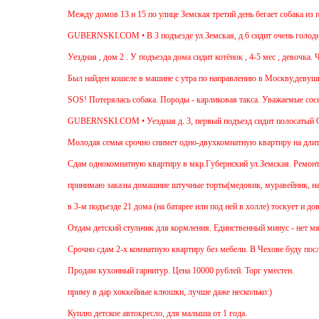
Между домов 13 и 15 по улице Земская третий день бегает собака из породы
GUBERNSKI.COM • В 3 подъезде ул.Земская, д.6 сидит очень голодная черн
Уездная , дом 2 . У подъезда дома сидит котёнок , 4-5 мес , девочка. Чёрна
Был найден кошеле в машине с утра по направлению в Москву,девушка садил
SOS! Потерялась собака. Породы - карликовая такса. Уважаемые соседи! Жи
GUBERNSKI.COM • Уездная д. 3, первый подъезд сидит полосатый ОЧЕН
Молодая семья срочно снимет одно-двухкомнатную квартиру на длительный 
Cдам однокомнатную квартиру в мкр.Губернский ул.Земская. Ремонт от застр
принимаю заказы домашние штучные торты(медовик, муравейник, наполеон,п
в 3-м подъезде 21 дома (на батарее или под ней в холле) тоскует и доверч
Отдам детский стульчик для кормления. Единственный минус - нет мягкой нак
Срочно сдам 2-х комнатную квартиру без мебели. В Чехове буду после 15-00.
Продам кухонный гарнитур. Цена 10000 рублей. Торг уместен.
приму в дар хоккейные клюшки, лучше даже несколько:)
Куплю детское автокресло, для малыша от 1 года.