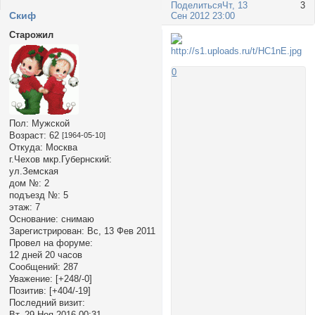
Поделиться
Чт, 13
3
Cкиф
Сен 2012 23:00
Старожил
0
Пол:
Мужской
Возраст:
62
[1964-05-10]
Откуда:
Москва
г.Чехов мкр.Губернский:
ул.Земская
дом №:
2
подъезд №:
5
этаж:
7
Основание:
снимаю
Зарегистрирован
: Вс, 13 Фев 2011
Провел на форуме:
12 дней 20 часов
Сообщений:
287
Уважение:
[+248/-0]
Позитив:
[+404/-19]
Последний визит:
Вт, 29 Ноя 2016 00:31