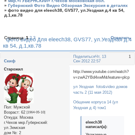
»
мкр.«ГУБЕРНСКИЙ» г.Чехов Московская обл.
»
Губернский Фото Видео Обзорная Экскурсия в деталях
»
фото видео для еleech38, GVS77, ул.Уездная д.4 кв 54,
д.1,кв.78
Страница:
1
2
3
»
Ответить
фото видео для еleech38, GVS77, ул.Уездная д.4
кв 54, д.1,кв.78
Поделиться
Чт, 13
1
Cкиф
Сен 2012 22:57
Старожил
http://www.youtube.com/watch?
v=zwA2YBd4xwM&feature=plcp
ул Уездная foto&video домов
часть 2 (11 мая 2012)
Общение корпуса 14 (ул
Пол:
Мужской
Уездная д 4) том1
Возраст:
62
[1964-05-10]
Откуда:
Москва
еleech38
г.Чехов мкр.Губернский:
написал(а):
ул.Земская
дом №:
2
Уважаемые