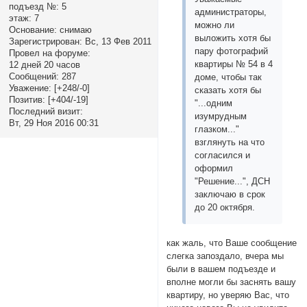
подъезд №:
5
администраторы,
этаж:
7
можно ли
Основание:
снимаю
выложить хотя бы
Зарегистрирован
: Вс, 13 Фев 2011
пару фотографий
Провел на форуме:
квартиры № 54 в 4
12 дней 20 часов
Сообщений:
287
доме, чтобы так
Уважение:
[+248/-0]
сказать хотя бы
Позитив:
[+404/-19]
"...одним
Последний визит:
изумрудным
Вт, 29 Ноя 2016 00:31
глазком..."
взглянуть на что
согласился и
оформил
"Решение...", ДСН
заключаю в срок
до 20 октября.
как жаль, что Ваше сообщение
слегка запоздало, вчера мы
были в вашем подъезде и
вполне могли бы заснять вашу
квартиру, но уверяю Вас, что