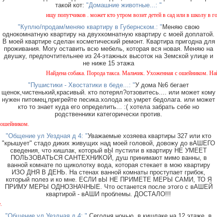
такой кот:
"Домашние животные...: "
ищу попутчиков . может кто утром возит детей в сад или в школу в город ? в
"Куплю/продам/меняю квартиру в Губернском.: "
Меняю свою
однокомнатную квартиру на двухкомнатную квартиру с моей доплатой.
В моей квартире сделан косметический ремонт. Квартира пригодна для
проживания. Могу оставить всю мебель, которая вся новая. Меняю на
двушку, предпочтительнее из 24-этажных высоток на Земской улице и
не ниже 15 этажа
Найдена собака. Порода такса. Мальчик. Ухоженная с ошейником. Найдена в 
"Пушистики - Хвостатики в беде...: "
У дома №6 бегает
щенок,чистенький,красивый. кто потерял?отзовитесь.... или может кому
нужен питомец,пригрейте песика.холода же.умрет бедолага. или может
кто то знает куда его определить... :( хотела забрать себе но
родственники категорически против.
В 
"Общение ул Уездная д 4: "
Уважаемые хозяева квартиры 327 или кто
"крышует" стадо диких живущих над моей головой, довожу до вАШЕГО
сведения, что кишлак, который вЫ пустили в квартиру НЕ УМЕЕТ
ПОЛЬЗОВАТЬСЯ САНТЕХНИКОЙ, душ принимают мимо ванны, в
ванной комнате по щиколотку вода, которая стекает в мою квартиру
ИЗО ДНЯ В ДЕНЬ. На стенах ванной комнаты проступает грибок,
который полез и ко мне. ЕСЛИ вЫ НЕ ПРИМЕТЕ МЕРЫ САМИ, ТО Я
ПРИМУ МЕРЫ ОДНОЗНАЧНЫЕ. Что останется после этого с вАШЕЙ
квартирой - вАШИ проблемы. ДОСТАЛО!!!
Около мага
"Общение ул Уездная д 4: "
Сегодня ночью, в кишлаке на 12 этаже, в