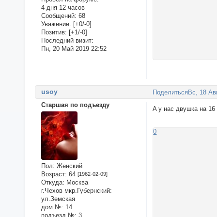
4 дня 12 часов
Сообщений:
68
Уважение:
[+0/-0]
Позитив:
[+1/-0]
Последний визит:
Пн, 20 Май 2019 22:52
usoy
Поделиться
Вс, 18 Ав
Старшая по подъезду
A у нас двушка на 16
0
Пол:
Женский
Возраст:
64
[1962-02-09]
Откуда:
Москва
г.Чехов мкр.Губернский:
ул.Земская
дом №:
14
подъезд №:
3