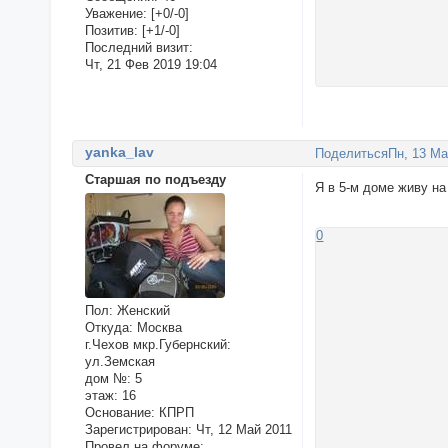
Уважение:
[+0/-0]
Позитив:
[+1/-0]
Последний визит:
Чт, 21 Фев 2019 19:04
yanka_lav
Поделиться
Пн, 13 Ма
Старшая по подъезду
Я в 5-м доме живу на
0
Пол:
Женский
Откуда:
Москва
г.Чехов мкр.Губернский:
ул.Земская
дом №:
5
этаж:
16
Основание:
КПРП
Зарегистрирован
: Чт, 12 Май 2011
Провел на форуме: