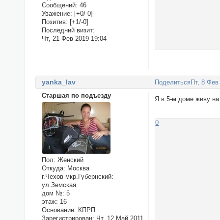
Сообщений:
46
Уважение:
[+0/-0]
Позитив:
[+1/-0]
Последний визит:
Чт, 21 Фев 2019 19:04
yanka_lav
Поделиться
Пт, 8 Фев
Старшая по подъезду
Я в 5-м доме живу на
0
Пол:
Женский
Откуда:
Москва
г.Чехов мкр.Губернский:
ул.Земская
дом №:
5
этаж:
16
Основание:
КПРП
Зарегистрирован
: Чт, 12 Май 2011