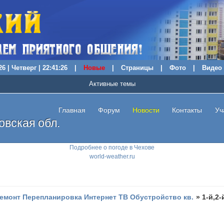
6 | Четверг | 22:41:27
|
Новые
|
Страницы
|
Фото
|
Видео
Активные темы
Главная
Форум
Новости
Контакты
Уч
вская обл.
Подробнее о погоде в Чехове
world-weather.ru
емонт Перепланировка Интернет ТВ Обустройство кв.
»
1-й,2