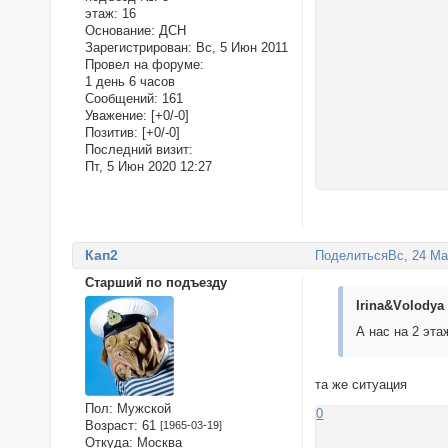
этаж:
16
Основание:
ДСН
Зарегистрирован
: Вс, 5 Июн 2011
Провел на форуме:
1 день 6 часов
Сообщений:
161
Уважение:
[+0/-0]
Позитив:
[+0/-0]
Последний визит:
Пт, 5 Июн 2020 12:27
Кап2
Поделиться
Вс, 24 Ма
Старший по подъезду
Irina&Vоlodyа 
А нас на 2 эт
та же ситуация
Пол:
Мужской
0
Возраст:
61
[1965-03-19]
Откуда:
Москва