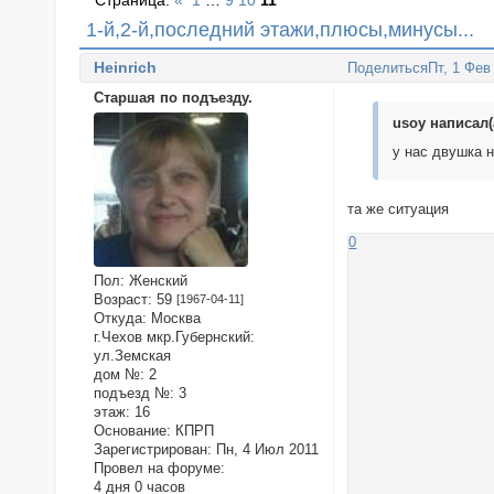
Страница:
«
1
…
9
10
11
1-й,2-й,последний этажи,плюсы,минусы...
Heinrich
Поделиться
Пт, 1 Фев
Старшая по подъезду.
usoy написал(
у нас двушка н
та же ситуация
0
Пол:
Женский
Возраст:
59
[1967-04-11]
Откуда:
Москва
г.Чехов мкр.Губернский:
ул.Земская
дом №:
2
подъезд №:
3
этаж:
16
Основание:
КПРП
Зарегистрирован
: Пн, 4 Июл 2011
Провел на форуме:
4 дня 0 часов