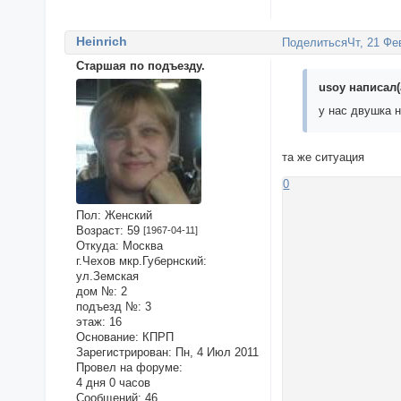
Heinrich
Поделиться
Чт, 21 Фе
Старшая по подъезду.
usoy написал(
у нас двушка н
та же ситуация
0
Пол:
Женский
Возраст:
59
[1967-04-11]
Откуда:
Москва
г.Чехов мкр.Губернский:
ул.Земская
дом №:
2
подъезд №:
3
этаж:
16
Основание:
КПРП
Зарегистрирован
: Пн, 4 Июл 2011
Провел на форуме:
4 дня 0 часов
Сообщений:
46