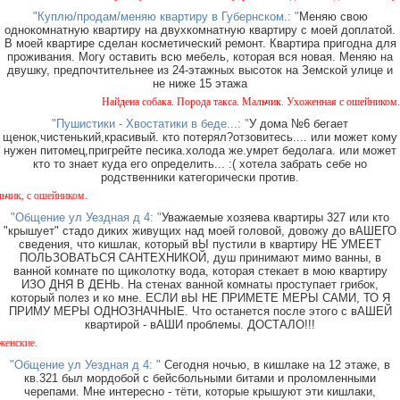
"Куплю/продам/меняю квартиру в Губернском.: "
Меняю свою
однокомнатную квартиру на двухкомнатную квартиру с моей доплатой.
В моей квартире сделан косметический ремонт. Квартира пригодна для
проживания. Могу оставить всю мебель, которая вся новая. Меняю на
двушку, предпочтительнее из 24-этажных высоток на Земской улице и
не ниже 15 этажа
Найдена собака. Порода такса. Мальчик. Ухоженная с ошейником. На
"Пушистики - Хвостатики в беде...: "
У дома №6 бегает
щенок,чистенький,красивый. кто потерял?отзовитесь.... или может кому
нужен питомец,пригрейте песика.холода же.умрет бедолага. или может
кто то знает куда его определить... :( хотела забрать себе но
родственники категорически против.
к, с ошейником.
"Общение ул Уездная д 4: "
Уважаемые хозяева квартиры 327 или кто
"крышует" стадо диких живущих над моей головой, довожу до вАШЕГО
сведения, что кишлак, который вЫ пустили в квартиру НЕ УМЕЕТ
ПОЛЬЗОВАТЬСЯ САНТЕХНИКОЙ, душ принимают мимо ванны, в
ванной комнате по щиколотку вода, которая стекает в мою квартиру
ИЗО ДНЯ В ДЕНЬ. На стенах ванной комнаты проступает грибок,
который полез и ко мне. ЕСЛИ вЫ НЕ ПРИМЕТЕ МЕРЫ САМИ, ТО Я
ПРИМУ МЕРЫ ОДНОЗНАЧНЫЕ. Что останется после этого с вАШЕЙ
квартирой - вАШИ проблемы. ДОСТАЛО!!!
кие.
"Общение ул Уездная д 4: "
Сегодня ночью, в кишлаке на 12 этаже, в
кв.321 был мордобой с бейсбольными битами и проломленными
черепами. Мне интересно - тёти, которые крышуют эти кишлаки,