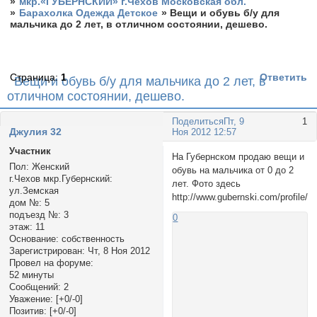
»
мкр.«ГУБЕРНСКИЙ» г.Чехов Московская обл.
»
Барахолка Одежда Детское
»
Вещи и обувь б/у для
мальчика до 2 лет, в отличном состоянии, дешево.
Страница:
1
Ответить
Вещи и обувь б/у для мальчика до 2 лет, в
отличном состоянии, дешево.
Поделиться
Пт, 9
1
Джулия 32
Ноя 2012 12:57
Участник
На Губернском продаю вещи и
Пол:
Женский
обувь на мальчика от 0 до 2
г.Чехов мкр.Губернский:
лет. Фото здесь
ул.Земская
http://www.gubernski.com/profile/
дом №:
5
подъезд №:
3
0
этаж:
11
Основание:
собственность
Зарегистрирован
: Чт, 8 Ноя 2012
Провел на форуме:
52 минуты
Сообщений:
2
Уважение:
[+0/-0]
Позитив:
[+0/-0]