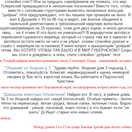
спокойно спят? Или за тридцать серебряников им плевать, что мкр.
Губернский превращается в непонятное поселение? Вместо того, чтобы
вместе с силовыми структурами выявлять незаконных жильцов,
"добрые" тёти предупреждают, что бы лишних при проверке не было. Я
жил в Душанбе с 93 по 96 год и видел, как вполне обыденно в
панельной девятиэтажке в трёхкомнатной квартире жили-были
курятник(примерно на 15 курочек), хлев для двух коров, и около десятка
овец.... на 4 этаже И это было не уникально!!! В маршрутном автобусе
перевозили годовалого жеребца, который со страху там же и навалял в
автобусе (кстати никто ни чего и не убрал, хозяин спокойно доехал и
сошёл с жеребцом на остановке) У меня вопрос к крышующим "добрым"
тётям, ВЫ ХОТИТЕ ЧТОБЫ ТАК БЫЛО И В МКР ГУБЕРНСКОМ? Скоро
мы этого и дождёмся, а пока, спите спокойно "добрые" тёти
здной найдена кошечка (домашняя, около 5 месяцев). Окрас - камышовый, на один глазик
"Общение ул Уездная д 3: "
Здравствуйте. Уездная дом 3 подъезд 1.
Отзовитесь, пожалуйста, Алексей, неравнодушный к щенку немецкой
овчарки (у Вас есть взрослая кошка, Вы работаете в Подольске).
Кристина.
ло месяца проживает кот. Персиковый окрас, не кастрирован, возраст менее года, ухожен
"Домашние животные Объявления":
Найден кот. В лесу, в районе дома
№ 3 по Уездной найден кот серый (полосатый). Особые приметы - белое
пятно на переносице, белая грудка, белые лапки, зеленые глаза. Видно
что домашний - умный, ласковый, знает лоток ( и что бывает если "не
знать" ))) Ищет старых или новых хозяев.
ль.
Между домов 13 и 15 по улице Земская третий день бегает собака и