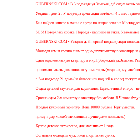
GUBERNSKI.COM • В 3 подъезде ул.Земская, д.6 сидит очень голод
Уездная , дом 2 . У подъезда дома сидит котёнок , 4-5 мес , девочк
Был найден кошеле в машине с утра по направлению в Москву,девуш
SOS! Потерялась собака. Породы - карликовая такса. Уважаемые со
GUBERNSKI.COM • Уездная д. 3, первый подъезд сидит полосат
Молодая семья срочно снимет одно-двухкомнатную квартиру на дли
Cдам однокомнатную квартиру в мкр.Губернский ул.Земская. Ремонт 
принимаю заказы домашние штучные торты(медовик, муравейник, на
в 3-м подъезде 21 дома (на батарее или под ней в холле) тоскует 
Отдам детский стульчик для кормления. Единственный минус - нет м
Срочно сдам 2-х комнатную квартиру без мебели. В Чехове буду посл
Продам кухонный гарнитур. Цена 10000 рублей. Торг уместен.
приму в дар хоккейные клюшки, лучше даже несколько:)
Куплю детское автокресло, для малыша от 1 года.
Оставлена молодым мужчиной спортивная сумка.