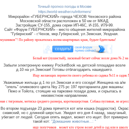
Точный прогноз погоды в Москве
https://world-weather.ru/informers/
Микрорайон «ГУБЕРНСКИЙ» города ЧЕХОВ Чеховского района
Московской области расположен в 50 км от МКАД.
Застройщик СУ-155, дома серии ИП-46С, И-155, И79-99.
Сайт «Форум ГУБЕРНСКИЙ» - место общения жителей микрорайона
"Губернский" - г.Чехов, мкр.Губернский, ул.Земская, Уездная.
ников"! По району прокатилась волна квартирных краж, будьте бдительны!
Белый кот (пушистый), ласковый бегает сейчас возле дома № 2 на З
Забыли электронную книжку PocketBook на детской площадке возле
д.10 на ул.Земская! Готовы отблагодарить нашедшего.
Ищу желающих перевести своего ребенка из садика №11 в садик № 2
Уважаемые жильцы д.1 по ул.Земская и его соседи! Женщина на а/м
"опель" оливкового цвета №у 275 рс 197 протаранила две машины:
Пежо и Тойота, стоящие на парковке позади дома, и скрылась в
неизвестном направлении.
тигровым, метиска среднего размера, короткошерстная. Собака пугливая, не агрессивна
Во втором подъезде 23 дома прячется кот или кошка (подросток). Окрас
сиамский, но с длинной шерстью. Увидел его дня 4 назад, зашуганый,
убегает от людей. Сегодня опять видел, может кто ищет. Вот примерно
такой кот:
"Домашние животные...: "
ищу попутчиков . может кто утром возит детей в сад или в школу в г