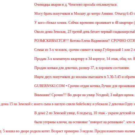
Очевидцы аварии в д. Чепелево просьба откликнуться.
Могу брать попутчиков в Москву до метро Аннино. Отъезд 6.45 от 
У кого сбежал хомяк. Сейчас временно проживает в 48 квартире (9 э
Около дома Земская, 23 третий день бегает черный гладкошерстый в
РОЗЫСКИВАЕТСЯ!!! Котова Елена Вадимовна!! СРОЧНО ОТЗО
Семья из 3-х человек, срочно снимет в микр.Губернский 1 или 2-х 
Продам 3-х комнатную квартиру в 34 корпусе, 14 этаж, общ. пл. 88 
Продам коньки для девочки, размер 37, в хорошем состоянии.
Ищем двух попутчиков до москвы выезжаем в 5.30-5.45 и обратно в
GUBERNSKI.COM • Срочно отдам котика.Лучше для проживания в ча
Внимание! Срочно!!! Во дворе на улице Уездной, 3 найден щенок. О
а 15 на Земской с моего сына в наглую сняли бейсболку и убежали 2 девочки.Одну из ни
В доме 2 по Земской улице, 6 подъезд, 10 этаж - украли детский сне
были утеряны ключи, на остановке "поворот на репниково". кто подо
5 кошка во дворе родила котят. Возраст примерно 3 недели. Предположительно мальчишк