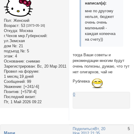
написал(а):
мне по другому
нельзя, бюджет
Пол:
Женский
очень очень
Возраст:
53
[1973-05-16]
маленький -
Откуда:
Москва
каждая копеечка
г.Чехов мкр.Губернский:
на счету))
ул.Земская
дом №:
21
подъезд №:
5
тогда Ваши советы и
этаж:
4
рекомендации многим будут
Основание:
снимаю
Зарегистрирован
: Вс, 20 Мар 2011
очень полезны, думаю, что тут
Провел на форуме:
нет олигархов, чай не
1 месяц 19 дней
Рублевка
Сообщений:
99
Уважение:
[+241/-6]
Позитив:
[+579/-4]
0
Последний визит:
Пт, 1 Май 2026 09:22
Поделиться
Вт, 20
5
Мари
Ноя 2012 21:35