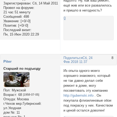
надолго. Ну, как ваш ремонт,
Зарегистрирован
: Сб, 14 Май 2011
ещё жив или все развалилось
Провел на форуме:
и пришло в негодность?
21 час 51 минуту
Сообщений:
498
0
Уважение:
[+0/-0]
Позитив:
[+0/-0]
Последний визит:
Пн, 15 Июн 2020 22:29
Поделиться
Сб, 24
8
Piter
Фев 2018 11:37
Старший по подъезду
Из опыта одного моего
хорошего знакомого, который
не так давно делал себе
ремонт в доме, могу
Пол:
Мужской
посоветовать эту компанию
Возраст:
68
[1958-07-05]
http://gubernski.info
. Он
Откуда:
Москва
покупала флизилиновые обои
г.Чехов мкр.Губернский:
под покраску у них. Качеством
ул.Уездная
и ценой остался доволен!
дом №:
11
подъезд №:
1