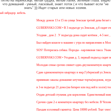
пятно на переносице, белая грудка, белые лапки, зеленые глаза. Видно
что домашний - умный, ласковый, знает лоток ( и что бывает если "не
знать" ))) Ищет старых или новых хозяев.
дор. кобель.
Между домов 13 и 15 по улице Земская третий день бегает соба
GUBERNSKI.COM • В 3 подъезде ул.Земская, д.6 сидит очень 
Уездная , дом 2 . У подъезда дома сидит котёнок , 4-5 мес , д
Был найден кошеле в машине с утра по направлению в Москву,д
SOS! Потерялась собака. Породы - карликовая такса. Уважаемы
GUBERNSKI.COM • Уездная д. 3, первый подъезд сидит пол
Молодая семья срочно снимет одно-двухкомнатную квартиру на
Cдам однокомнатную квартиру в мкр.Губернский ул.Земская. Ре
принимаю заказы домашние штучные торты(медовик, муравейник
в 3-м подъезде 21 дома (на батарее или под ней в холле) тоск
Отдам детский стульчик для кормления. Единственный минус - н
Срочно сдам 2-х комнатную квартиру без мебели. В Чехове буду
Продам кухонный гарнитур. Цена 10000 рублей. Торг уместен.