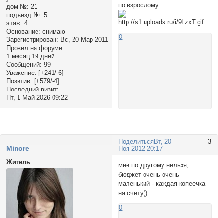
по взрослому
дом №:
21
подъезд №:
5
этаж:
4
Основание:
снимаю
0
Зарегистрирован
: Вс, 20 Мар 2011
Провел на форуме:
1 месяц 19 дней
Сообщений:
99
Уважение:
[+241/-6]
Позитив:
[+579/-4]
Последний визит:
Пт, 1 Май 2026 09:22
Поделиться
Вт, 20
3
Minore
Ноя 2012 20:17
Житель
мне по другому нельзя,
бюджет очень очень
маленький - каждая копеечка
на счету))
0