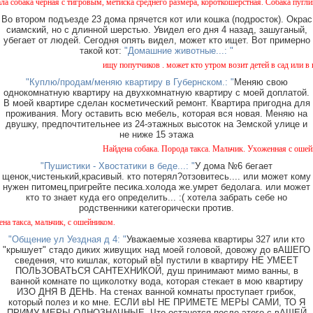
ёрная с тигровым, метиска среднего размера, короткошерстная. Собака пугливая, не аг
Во втором подъезде 23 дома прячется кот или кошка (подросток). Окрас
сиамский, но с длинной шерстью. Увидел его дня 4 назад, зашуганый,
убегает от людей. Сегодня опять видел, может кто ищет. Вот примерно
такой кот:
"Домашние животные...: "
ищу попутчиков . может кто утром возит детей в сад или в школ
"Куплю/продам/меняю квартиру в Губернском.: "
Меняю свою
однокомнатную квартиру на двухкомнатную квартиру с моей доплатой.
В моей квартире сделан косметический ремонт. Квартира пригодна для
проживания. Могу оставить всю мебель, которая вся новая. Меняю на
двушку, предпочтительнее из 24-этажных высоток на Земской улице и
не ниже 15 этажа
Найдена собака. Порода такса. Мальчик. Ухоженная с ошейнико
"Пушистики - Хвостатики в беде...: "
У дома №6 бегает
щенок,чистенький,красивый. кто потерял?отзовитесь.... или может кому
нужен питомец,пригрейте песика.холода же.умрет бедолага. или может
кто то знает куда его определить... :( хотела забрать себе но
родственники категорически против.
а, мальчик, с ошейником.
"Общение ул Уездная д 4: "
Уважаемые хозяева квартиры 327 или кто
"крышует" стадо диких живущих над моей головой, довожу до вАШЕГО
сведения, что кишлак, который вЫ пустили в квартиру НЕ УМЕЕТ
ПОЛЬЗОВАТЬСЯ САНТЕХНИКОЙ, душ принимают мимо ванны, в
ванной комнате по щиколотку вода, которая стекает в мою квартиру
ИЗО ДНЯ В ДЕНЬ. На стенах ванной комнаты проступает грибок,
который полез и ко мне. ЕСЛИ вЫ НЕ ПРИМЕТЕ МЕРЫ САМИ, ТО Я
ПРИМУ МЕРЫ ОДНОЗНАЧНЫЕ. Что останется после этого с вАШЕЙ