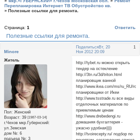
»
мкр.«ГУБЕРНСКИЙ» г.Чехов Московская обл.
»
Ремонт
Перепланировка Интернет ТВ Обустройство кв.
»
Полезные ссылки для ремонта.
Страница:
1
Ответить
Полезные ссылки для ремонта.
Поделиться
Вт, 20
1
Minore
Ноя 2012 20:09
Житель
http://tybet.ru можно открыть
тендер на остекление
http://3tn.ru/3d/triton.html
планировщик ванной
http://www.ikea.com/ms/ru_RU/roo
планировщики от Икеи
http://www.tsstrade.ru все виды
отделочных материалов по
приемлемым ценам
Пол:
Женский
http://www.drebedengi.ru
Возраст:
39
[1987-03-14]
домашняя бухгалтерия -
г.Чехов мкр.Губернский:
ужасно удобная))))
ул.Земская
дом №:
6
http://tvoirecepty.ru/ подбор по
подъезд №:
3
рецептам, составление списка