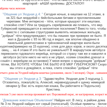
квартирой - вАШИ проблемы. ДОСТАЛО!!!
асы женские.
"Общение ул Уездная д 4: "
Сегодня ночью, в кишлаке на 12 этаже, в
кв.321 был мордобой с бейсбольными битами и проломленными
черепами. Мне интересно - тёти, которые крышуют эти кишлаки,
спокойно спят? Или за тридцать серебряников им плевать, что мкр.
Губернский превращается в непонятное поселение? Вместо того, чтобы
вместе с силовыми структурами выявлять незаконных жильцов,
"добрые" тёти предупреждают, что бы лишних при проверке не было. Я
жил в Душанбе с 93 по 96 год и видел, как вполне обыденно в
панельной девятиэтажке в трёхкомнатной квартире жили-были
курятник(примерно на 15 курочек), хлев для двух коров, и около десятка
овец.... на 4 этаже И это было не уникально!!! В маршрутном автобусе
перевозили годовалого жеребца, который со страху там же и навалял в
автобусе (кстати никто ни чего и не убрал, хозяин спокойно доехал и
сошёл с жеребцом на остановке) У меня вопрос к крышующим "добрым"
тётям, ВЫ ХОТИТЕ ЧТОБЫ ТАК БЫЛО И В МКР ГУБЕРНСКОМ? Скоро
мы этого и дождёмся, а пока, спите спокойно "добрые" тёти
ома на Уездной найдена кошечка (домашняя, около 5 месяцев). Окрас - камышовый, на од
"Общение ул Уездная д 3: "
Здравствуйте. Уездная дом 3 подъезд 1.
Отзовитесь, пожалуйста, Алексей, неравнодушный к щенку немецкой
овчарки (у Вас есть взрослая кошка, Вы работаете в Подольске).
Кристина.
5 уже около месяца проживает кот. Персиковый окрас, не кастрирован, возраст менее год
"Домашние животные Объявления":
Найден кот. В лесу, в районе дома
№ 3 по Уездной найден кот серый (полосатый). Особые приметы - белое