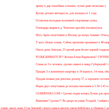
приму в дар хоккейные клюшки, лучше даже несколько:)
Куплю детское автокресло, для малыша от 1 года.
Оставлена молодым мужчиной спортивная сумка.
Очевидцы аварии в д. Чепелево просьба откликнуться.
Могу брать попутчиков в Москву до метро Аннино. Отъезд 6.45
У кого сбежал хомяк. Сейчас временно проживает в 48 квартире
Около дома Земская, 23 третий день бегает черный гладкошерс
РОЗЫСКИВАЕТСЯ!!! Котова Елена Вадимовна!! СРОЧНО 
Семья из 3-х человек, срочно снимет в микр.Губернский 1 или 
Продам 3-х комнатную квартиру в 34 корпусе, 14 этаж, общ. пл
Продам коньки для девочки, размер 37, в хорошем состоянии.
Ищем двух попутчиков до москвы выезжаем в 5.30-5.45 и обрат
GUBERNSKI.COM • Срочно отдам котика.Лучше для проживания 
Внимание! Срочно!!! Во дворе на улице Уездной, 3 найден щено
около дома 15 на Земской с моего сына в наглую сняли бейсболку и убежали 2 девочки.Од