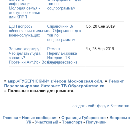
информация
тов по
Молодая семья -
соцпрограммам
доступное жилье
или КПРП
ДСН вопросы
Справочник В/
Сб, 28 Сен 2019
обеспечения жильем
сл.Оформлен. док-
военнослужащих
тов по
соцпрограммам
Залило квартиру!
Ремонт
Чт, 25 Апр 2019
Что делать?Куда
Перепланировка
звонить?
Интернет ТВ
Протечки,Акт,Иск,Возмещение...
Обустройство кв.
»
мкр.«ГУБЕРНСКИЙ» г.Чехов Московская обл.
»
Ремонт
Перепланировка Интернет ТВ Обустройство кв.
»
Полезные ссылки для ремонта.
создать сайт-форум бесплатно
Главная
•
Новые сообщения
•
Страницы Губернского
•
Вопросы к
УК
•
Участковый
•
Транспорт
•
Попутчики