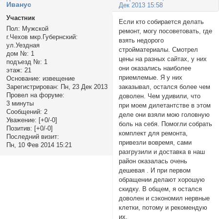
Иванус
Дек 2013 15:58
Участник
Если кто собирается делать
Пол:
Мужской
ремонт, могу посоветовать, где
г.Чехов мкр.Губернский:
взять недорого
ул.Уездная
стройматериалы. Смотрел
дом №:
1
цены на разных сайтах, у них
подъезд №:
1
они оказались наиболее
этаж:
21
приемлемые. Я у них
Основание:
извещение
заказывал, остался более чем
Зарегистрирован
: Пн, 23 Дек 2013
Провел на форуме:
доволен. Чем удивили, что
3 минуты
при моем дилетантстве в этом
Сообщений:
2
деле они взяли мою головную
Уважение:
[+0/-0]
боль на себя. Помогли собрать
Позитив:
[+0/-0]
комплект для ремонта,
Последний визит:
привезли вовремя, сами
Пн, 10 Фев 2014 15:21
разгрузили и доставка в наш
район оказалась очень
дешевая . И при первом
обращении делают хорошую
скидку. В общем, я остался
доволен и сэкономил нервные
клетки, потому и рекомендую
их.