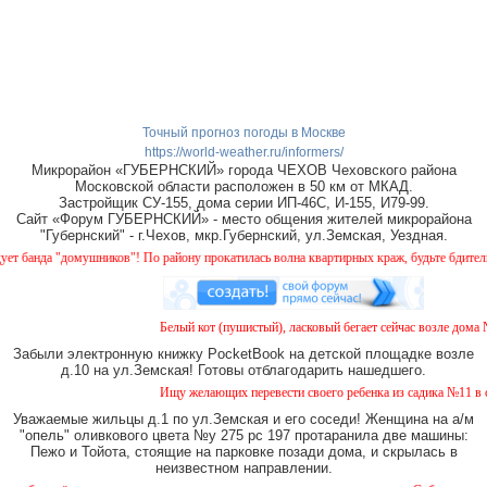
Точный прогноз погоды в Москве
https://world-weather.ru/informers/
Микрорайон «ГУБЕРНСКИЙ» города ЧЕХОВ Чеховского района
Московской области расположен в 50 км от МКАД.
Застройщик СУ-155, дома серии ИП-46С, И-155, И79-99.
Сайт «Форум ГУБЕРНСКИЙ» - место общения жителей микрорайона
"Губернский" - г.Чехов, мкр.Губернский, ул.Земская, Уездная.
а "домушников"! По району прокатилась волна квартирных краж, будьте бдительны!
Белый кот (пушистый), ласковый бегает сейчас возле дома № 2 
Забыли электронную книжку PocketBook на детской площадке возле
д.10 на ул.Земская! Готовы отблагодарить нашедшего.
Ищу желающих перевести своего ребенка из садика №11 в садик
Уважаемые жильцы д.1 по ул.Земская и его соседи! Женщина на а/м
"опель" оливкового цвета №у 275 рс 197 протаранила две машины:
Пежо и Тойота, стоящие на парковке позади дома, и скрылась в
неизвестном направлении.