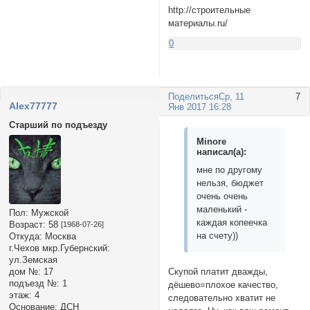
http://строительные
материалы.ru/
0
Поделиться
Ср, 11
7
Alex77777
Янв 2017 16:28
Старший по подъезду
Minore
написал(а):
мне по другому
нельзя, бюджет
очень очень
маленький -
Пол:
Мужской
каждая копеечка
Возраст:
58
[1968-07-26]
на счету))
Откуда:
Москва
г.Чехов мкр.Губернский:
ул.Земская
дом №:
17
Скупой платит дважды,
подъезд №:
1
дёшево=плохое качество,
этаж:
4
следовательно хватит не
Основание:
ДСН