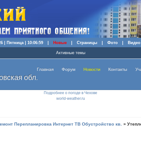
6 | Пятница | 10:07:00
|
Новые
|
Страницы
|
Фото
|
Видео
Активные темы
Главная
Форум
Новости
Контакты
Уч
вская обл.
Подробнее о погоде в Чехове
world-weather.ru
емонт Перепланировка Интернет ТВ Обустройство кв.
»
Утепл