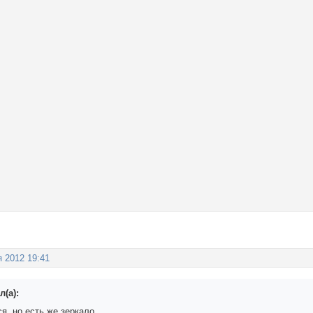
я 2012 19:41
л(а):
ся, но есть же зеркало