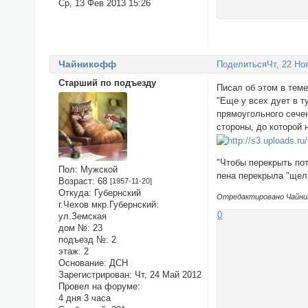
Ср, 13 Фев 2013 15:26
Чайникофф
Поделиться
Чт, 22 Но
Старший по подъезду
Писал об этом в теме
"Еще у всех дует в т
прямоугольного сечен
стороны, до которой 
"Чтобы перекрыть пот
Пол:
Мужской
пена перекрыла "щел
Возраст:
68
[1957-11-20]
Откуда:
Губернский
Отредактировано Чайник
г.Чехов мкр.Губернский:
0
ул.Земская
дом №:
23
подъезд №:
2
этаж:
2
Основание:
ДСН
Зарегистрирован
: Чт, 24 Май 2012
Провел на форуме:
4 дня 3 часа