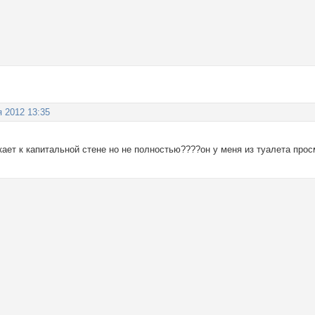
я 2012 13:35
кает к капитальной стене но не полностью????он у меня из туалета про