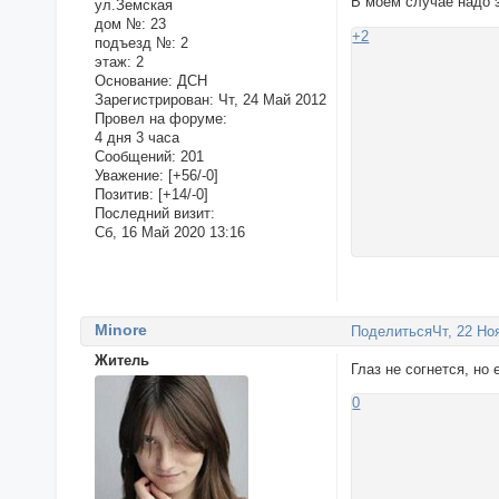
В моем случае надо з
ул.Земская
дом №:
23
+2
подъезд №:
2
этаж:
2
Основание:
ДСН
Зарегистрирован
: Чт, 24 Май 2012
Провел на форуме:
4 дня 3 часа
Сообщений:
201
Уважение:
[+56/-0]
Позитив:
[+14/-0]
Последний визит:
Сб, 16 Май 2020 13:16
Minore
Поделиться
Чт, 22 Но
Житель
Глаз не согнется, но
0