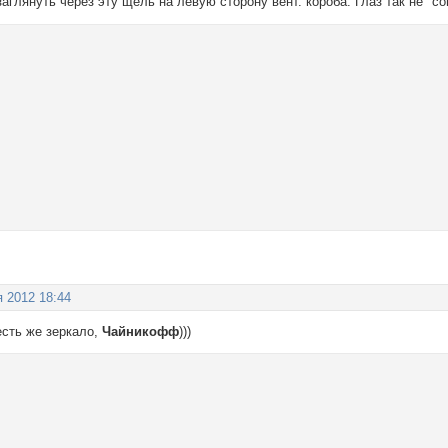
аглянуть через эту щель на левую сторону вент. короба. Глаз так не "со
я 2012 18:44
 есть же зеркало,
Чайникофф
)))