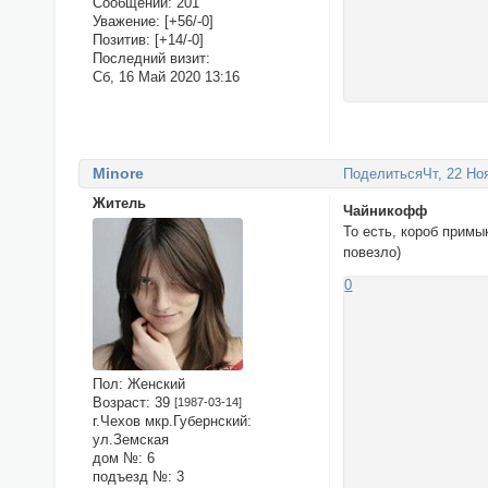
Сообщений:
201
Уважение:
[+56/-0]
Позитив:
[+14/-0]
Последний визит:
Сб, 16 Май 2020 13:16
Minore
Поделиться
Чт, 22 Но
Житель
Чайникофф
То есть, короб примы
повезло)
0
Пол:
Женский
Возраст:
39
[1987-03-14]
г.Чехов мкр.Губернский:
ул.Земская
дом №:
6
подъезд №:
3