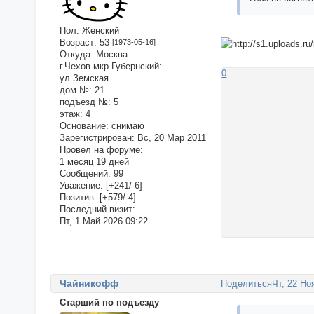
Пол:
Женский
Возраст:
53
[1973-05-16]
Откуда:
Москва
г.Чехов мкр.Губернский:
0
ул.Земская
дом №:
21
подъезд №:
5
этаж:
4
Основание:
снимаю
Зарегистрирован
: Вс, 20 Мар 2011
Провел на форуме:
1 месяц 19 дней
Сообщений:
99
Уважение:
[+241/-6]
Позитив:
[+579/-4]
Последний визит:
Пт, 1 Май 2026 09:22
Чайникофф
Поделиться
Чт, 22 Но
Старший по подъезду