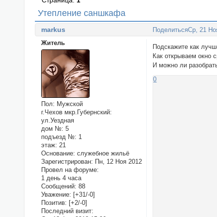
Страница:
1
Утепление саншкафа
markus
Поделиться
Ср, 21 Но
Житель
Подскажите как лучш
Как открываем окно с
И можно ли разобрать
0
Пол:
Мужской
г.Чехов мкр.Губернский:
ул.Уездная
дом №:
5
подъезд №:
1
этаж:
21
Основание:
служебное жильё
Зарегистрирован
: Пн, 12 Ноя 2012
Провел на форуме:
1 день 4 часа
Сообщений:
88
Уважение:
[+31/-0]
Позитив:
[+2/-0]
Последний визит: