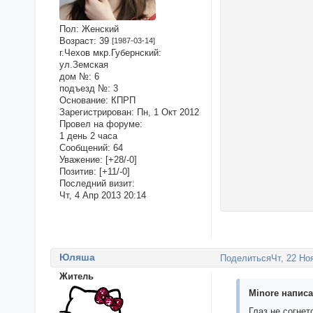
Пол:
Женский
Возраст:
39
[1987-03-14]
г.Чехов мкр.Губернский:
ул.Земская
дом №:
6
подъезд №:
3
Основание:
КПРП
Зарегистрирован
: Пн, 1 Окт 2012
Провел на форуме:
1 день 2 часа
Сообщений:
64
Уважение:
[+28/-0]
Позитив:
[+11/-0]
Последний визит:
Чт, 4 Апр 2013 20:14
Юляша
Поделиться
Чт, 22 Но
Житель
Minore написа
Глаз не согнет