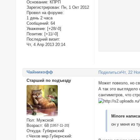
Основание:
КПРП
Зарегистрирован
: Пн, 1 Окт 2012
Провел на форуме:
1 день 2 часа
Сообщений:
64
Уважение:
[+28/-0]
Позитив:
[+11/-0]
Последний визит:
Чт, 4 Апр 2013 20:14
Чайникофф
Поделиться
Чт, 22 Но
Старший по подъезду
Может повезло, но св
А так это выглядело 
сантиметров, что ст
Minore написа
Пол:
Мужской
он у меня из 
Возраст:
68
[1957-11-20]
Откуда:
Губернский
г.Чехов мкр.Губернский: