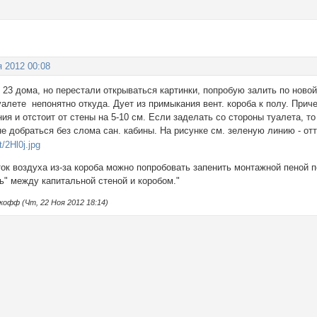
я 2012 00:08
 23 дома, но перестали открываться картинки, попробую залить по новой
уалете непонятно откуда. Дует из примыкания вент. короба к полу. Прич
ия и отстоит от стены на 5-10 см. Если заделать со стороны туалета, т
не добраться без слома сан. кабины. На рисунке см. зеленую линию - от
ок воздуха из-за короба можно попробовать запенить монтажной пеной п
ь" между капитальной стеной и коробом."
офф (Чт, 22 Ноя 2012 18:14)