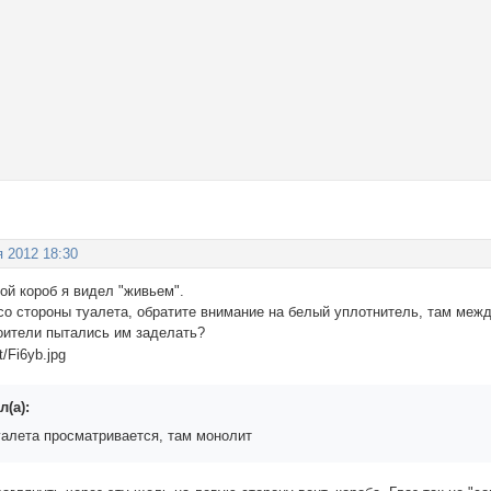
я 2012 18:30
ой короб я видел "живьем".
со стороны туалета, обратите внимание на белый уплотнитель, там между 
роители пытались им заделать?
л(а):
туалета просматривается, там монолит