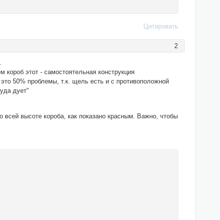
Цитировать
2
.
ем короб этот - самостоятельная конструкция
о это 50% проблемы, т.к. щель есть и с противоположной
туда дует"
о всей высоте короба, как показано красным. Важно, чтобы