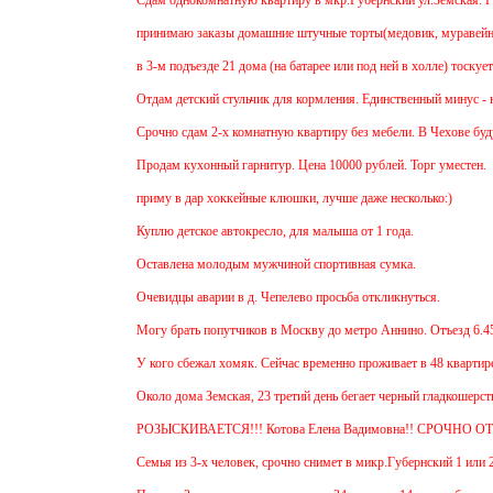
Cдам однокомнатную квартиру в мкр.Губернский ул.Земская. Ремонт от
принимаю заказы домашние штучные торты(медовик, муравейник, напол
в 3-м подъезде 21 дома (на батарее или под ней в холле) тоскует и д
Отдам детский стульчик для кормления. Единственный минус - нет мягк
Срочно сдам 2-х комнатную квартиру без мебели. В Чехове буду после 
Продам кухонный гарнитур. Цена 10000 рублей. Торг уместен.
приму в дар хоккейные клюшки, лучше даже несколько:)
Куплю детское автокресло, для малыша от 1 года.
Оставлена молодым мужчиной спортивная сумка.
Очевидцы аварии в д. Чепелево просьба откликнуться.
Могу брать попутчиков в Москву до метро Аннино. Отъезд 6.45 от мкр
У кого сбежал хомяк. Сейчас временно проживает в 48 квартире (9 этаж
Около дома Земская, 23 третий день бегает черный гладкошерстый выс
РОЗЫСКИВАЕТСЯ!!! Котова Елена Вадимовна!! СРОЧНО ОТЗОВИ
Семья из 3-х человек, срочно снимет в микр.Губернский 1 или 2-х ком