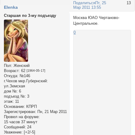
Поделиться
Пт, 25
13
Elenka
Мар 2011 13:55
Старшая по 3-му подъезду
Москва ЮАО Чертаново-
Центральное.
0
Пол:
Женский
Возраст:
62
[1964-05-17]
Откуда:
№146
г.Чехов мкр.Губернский:
ул.Земская
дом №:
6
подъезд №:
3
этаж:
11
Основание:
КПРП
Зарегистрирован
: Пн, 21 Мар 2011
Провел на форуме:
15 часов 37 минут
Сообщений:
24
Уважение:
[+2/-5]