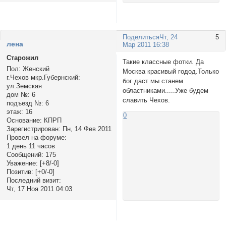
Поделиться
Чт, 24
5
ленa
Мар 2011 16:38
Старожил
Такие классные фотки. Да
Пол:
Женский
Москва красивый годод.Только
г.Чехов мкр.Губернский:
бог даст мы станем
ул.Земская
областниками.....Уже будем
дом №:
6
славить Чехов.
подъезд №:
6
этаж:
16
0
Основание:
КПРП
Зарегистрирован
: Пн, 14 Фев 2011
Провел на форуме:
1 день 11 часов
Сообщений:
175
Уважение:
[+8/-0]
Позитив:
[+0/-0]
Последний визит:
Чт, 17 Ноя 2011 04:03