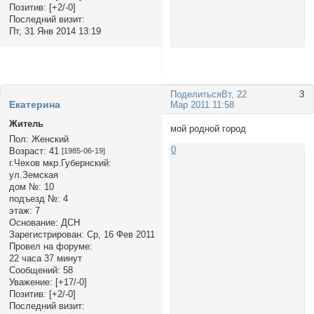
Позитив:
[+2/-0]
Последний визит:
Пт, 31 Янв 2014 13:19
Поделиться
Вт, 22
3
Екатерина
Мар 2011 11:58
Житель
мой родной город
Пол:
Женский
0
Возраст:
41
[1985-06-19]
г.Чехов мкр.Губернский:
ул.Земская
дом №:
10
подъезд №:
4
этаж:
7
Основание:
ДСН
Зарегистрирован
: Ср, 16 Фев 2011
Провел на форуме:
22 часа 37 минут
Сообщений:
58
Уважение:
[+17/-0]
Позитив:
[+2/-0]
Последний визит: