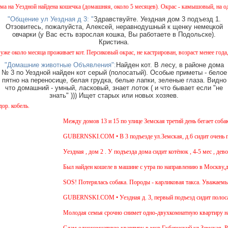
 найдена кошечка (домашняя, около 5 месяцев). Окрас - камышовый, на один глазик (воз
"Общение ул Уездная д 3: "
Здравствуйте. Уездная дом 3 подъезд 1.
Отзовитесь, пожалуйста, Алексей, неравнодушный к щенку немецкой
овчарки (у Вас есть взрослая кошка, Вы работаете в Подольске).
Кристина.
яца проживает кот. Персиковый окрас, не кастрирован, возраст менее года, ухожен, явн
"Домашние животные Объявления":
Найден кот. В лесу, в районе дома
№ 3 по Уездной найден кот серый (полосатый). Особые приметы - белое
пятно на переносице, белая грудка, белые лапки, зеленые глаза. Видно
что домашний - умный, ласковый, знает лоток ( и что бывает если "не
знать" ))) Ищет старых или новых хозяев.
Вн
Между домов 13 и 15 по улице Земская третий день бегает собака из п
GUBERNSKI.COM • В 3 подъезде ул.Земская, д.6 сидит очень голодна
Уездная , дом 2 . У подъезда дома сидит котёнок , 4-5 мес , девочка.
Был найден кошеле в машине с утра по направлению в Москву,девушка
SOS! Потерялась собака. Породы - карликовая такса. Уважаемые сосед
GUBERNSKI.COM • Уездная д. 3, первый подъезд сидит полосатый
Молодая семья срочно снимет одно-двухкомнатную квартиру на длител