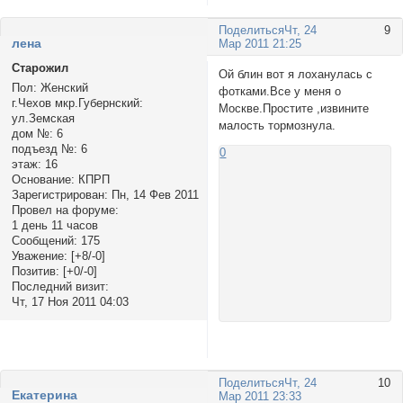
Поделиться
Чт, 24
9
ленa
Мар 2011 21:25
Старожил
Ой блин вот я лоханулась с
Пол:
Женский
фотками.Все у меня о
г.Чехов мкр.Губернский:
Москве.Простите ,извините
ул.Земская
малость тормознула.
дом №:
6
подъезд №:
6
0
этаж:
16
Основание:
КПРП
Зарегистрирован
: Пн, 14 Фев 2011
Провел на форуме:
1 день 11 часов
Сообщений:
175
Уважение:
[+8/-0]
Позитив:
[+0/-0]
Последний визит:
Чт, 17 Ноя 2011 04:03
Поделиться
Чт, 24
10
Екатерина
Мар 2011 23:33