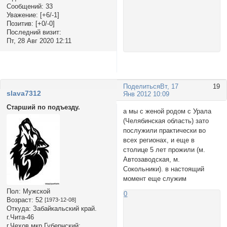
Сообщений:
33
Уважение:
[+6/-1]
Позитив:
[+0/-0]
Последний визит:
Пт, 28 Авг 2020 12:11
Поделиться
Вт, 17
19
slava7312
Янв 2012 10:09
Старший по подъезду.
а мы с женой родом с Урала
(Челябинская область) зато
послужили практически во
всех регионах, и еще в
столице 5 лет прожили (м.
Автозаводская, м.
Сокольники). в настоящий
момент еще служим
Пол:
Мужской
0
Возраст:
52
[1973-12-08]
Откуда:
Забайкальский край.
г.Чита-46
г.Чехов мкр.Губернский: