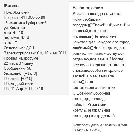
Житель
На фотографиях
Пол:
Женский
Рязань,навсегда останется
Возраст:
41
[1985-06-19]
моим любимым
г.Чехов мкр.Губернский:
городом))))Спокойный,чистый и
ул.Земская
зеленый,хотя и не
дом №:
10
маленький)Не знаю,мне
подъезд №:
4
кажется для каждого его город
этаж:
7
любимый)))Но я когда туда к
Основание:
ДСН
Зарегистрирован
: Ср, 16 Фев 2011
родителям приезжаю,душой
Провел на форуме:
отдыхаю,все таки в Москве
22 часа 37 минут
все куда то спешат,а там так
Сообщений:
58
спокойно,особенно красиво
Уважение:
[+17/-0]
весной в мае и начале
Позитив:
[+2/-0]
июня)))а на
Последний визит:
фотографиях:памятник
Пн, 11 Апр 2011 20:19
С.Есенину,Соборная
площадь,площадь
победы,Рязанский
кремль,Театральная
площадь(театр драмы)
Отредактировано Екатерина (Чт,
24 Мар 2011 23:39)