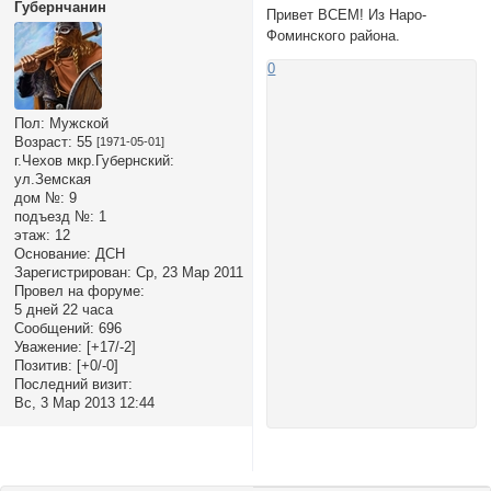
Губернчанин
Привет ВСЕМ! Из Наро-
Фоминского района.
0
Пол:
Мужской
Возраст:
55
[1971-05-01]
г.Чехов мкр.Губернский:
ул.Земская
дом №:
9
подъезд №:
1
этаж:
12
Основание:
ДСН
Зарегистрирован
: Ср, 23 Мар 2011
Провел на форуме:
5 дней 22 часа
Сообщений:
696
Уважение:
[+17/-2]
Позитив:
[+0/-0]
Последний визит:
Вс, 3 Мар 2013 12:44