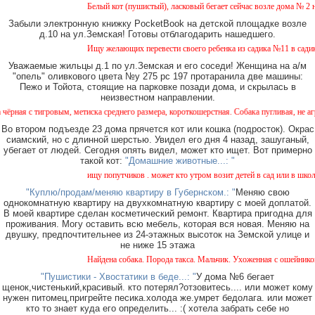
Белый кот (пушистый), ласковый бегает сейчас возле дома № 2 на Земс
Забыли электронную книжку PocketBook на детской площадке возле
д.10 на ул.Земская! Готовы отблагодарить нашедшего.
Ищу желающих перевести своего ребенка из садика №11 в садик № 26. 
Уважаемые жильцы д.1 по ул.Земская и его соседи! Женщина на а/м
"опель" оливкового цвета №у 275 рс 197 протаранила две машины:
Пежо и Тойота, стоящие на парковке позади дома, и скрылась в
неизвестном направлении.
ым, метиска среднего размера, короткошерстная. Собака пугливая, не агрессивная. Кто
Во втором подъезде 23 дома прячется кот или кошка (подросток). Окрас
сиамский, но с длинной шерстью. Увидел его дня 4 назад, зашуганый,
убегает от людей. Сегодня опять видел, может кто ищет. Вот примерно
такой кот:
"Домашние животные...: "
ищу попутчиков . может кто утром возит детей в сад или в школу в гор
"Куплю/продам/меняю квартиру в Губернском.: "
Меняю свою
однокомнатную квартиру на двухкомнатную квартиру с моей доплатой.
В моей квартире сделан косметический ремонт. Квартира пригодна для
проживания. Могу оставить всю мебель, которая вся новая. Меняю на
двушку, предпочтительнее из 24-этажных высоток на Земской улице и
не ниже 15 этажа
Найдена собака. Порода такса. Мальчик. Ухоженная с ошейником. Найд
"Пушистики - Хвостатики в беде...: "
У дома №6 бегает
щенок,чистенький,красивый. кто потерял?отзовитесь.... или может кому
нужен питомец,пригрейте песика.холода же.умрет бедолага. или может
кто то знает куда его определить... :( хотела забрать себе но