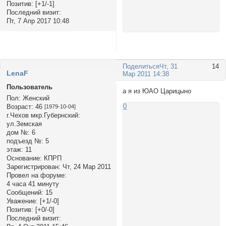
Позитив:
[+1/-1]
Последний визит:
Пт, 7 Апр 2017 10:48
Поделиться
Чт, 31
14
LenаF
Мар 2011 14:38
Пользователь
а я из ЮАО Царицыно
Пол:
Женский
0
Возраст:
46
[1979-10-04]
г.Чехов мкр.Губернский:
ул.Земская
дом №:
6
подъезд №:
5
этаж:
11
Основание:
КПРП
Зарегистрирован
: Чт, 24 Мар 2011
Провел на форуме:
4 часа 41 минуту
Сообщений:
15
Уважение:
[+1/-0]
Позитив:
[+0/-0]
Последний визит: