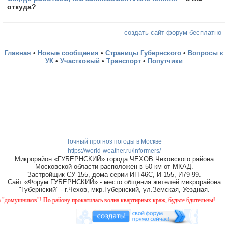
откуда?
создать сайт-форум бесплатно
Главная
•
Новые сообщения
•
Страницы Губернского
•
Вопросы к
УК
•
Участковый
•
Транспорт
•
Попутчики
Точный прогноз погоды в Москве
https://world-weather.ru/informers/
Микрорайон «ГУБЕРНСКИЙ» города ЧЕХОВ Чеховского района
Московской области расположен в 50 км от МКАД.
Застройщик СУ-155, дома серии ИП-46С, И-155, И79-99.
Сайт «Форум ГУБЕРНСКИЙ» - место общения жителей микрорайона
"Губернский" - г.Чехов, мкр.Губернский, ул.Земская, Уездная.
! По району прокатилась волна квартирных краж, будьте бдительны!