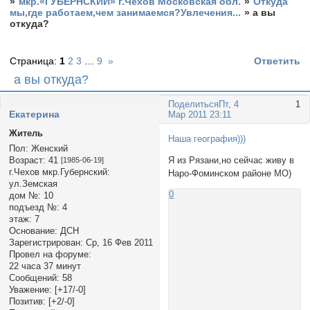
»
мкр.«ГУБЕРНСКИЙ» г.Чехов Московская обл.
»
Откуда
мы,где работаем,чем занимаемся?Увлечения...
»
а вы
откуда?
Страница:
1
2
3
…
9
»
Ответить
а вы откуда?
Поделиться
Пт, 4
1
Екатерина
Мар 2011 23:11
Житель
Наша география)))
Пол:
Женский
Возраст:
41
Я из Рязани,но сейчас живу в
[1985-06-19]
г.Чехов мкр.Губернский:
Наро-Фоминском районе МО)
ул.Земская
0
дом №:
10
подъезд №:
4
этаж:
7
Основание:
ДСН
Зарегистрирован
: Ср, 16 Фев 2011
Провел на форуме:
22 часа 37 минут
Сообщений:
58
Уважение:
[+17/-0]
Позитив:
[+2/-0]