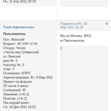
Пн, 11 Апр 2011 20:19
Поделиться
Чт, 24
4
Таня Афанасьевa
Мар 2011 16:19
Пользователь
Мы из Москвы, ВАО,
Пол:
Женский
м.Партизанская
Возраст:
40
[1985-12-06]
Откуда:
Чехов
0
г.Чехов мкр.Губернский:
ул.Земская
дом №:
6
подъезд №:
6
этаж:
3
Основание:
КПРП
Зарегистрирован
: Вт, 8 Мар 2011
Провел на форуме:
20 часов 0 минут
Сообщений:
45
Уважение:
[+4/-1]
Позитив:
[+4/-1]
Последний визит:
Сб, 24 Дек 2011 19:52