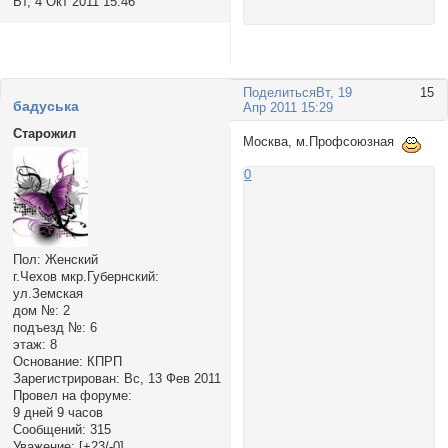
Вт, 4 Окт 2011 15:46
Поделиться
Вт, 19
15
бадуська
Апр 2011 15:29
Старожил
Москва, м.Профсоюзная
0
Пол:
Женский
г.Чехов мкр.Губернский:
ул.Земская
дом №:
2
подъезд №:
6
этаж:
8
Основание:
КПРП
Зарегистрирован
: Вс, 13 Фев 2011
Провел на форуме:
9 дней 9 часов
Сообщений:
315
Уважение:
[+23/-0]