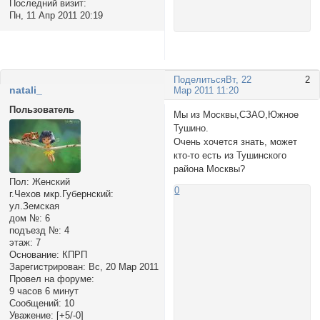
Последний визит:
Пн, 11 Апр 2011 20:19
Поделиться
Вт, 22
2
nаtali_
Мар 2011 11:20
Пользователь
Мы из Москвы,СЗАО,Южное
Тушино.
Очень хочется знать, может
кто-то есть из Тушинского
района Москвы?
Пол:
Женский
0
г.Чехов мкр.Губернский:
ул.Земская
дом №:
6
подъезд №:
4
этаж:
7
Основание:
КПРП
Зарегистрирован
: Вс, 20 Мар 2011
Провел на форуме:
9 часов 6 минут
Сообщений:
10
Уважение:
[+5/-0]