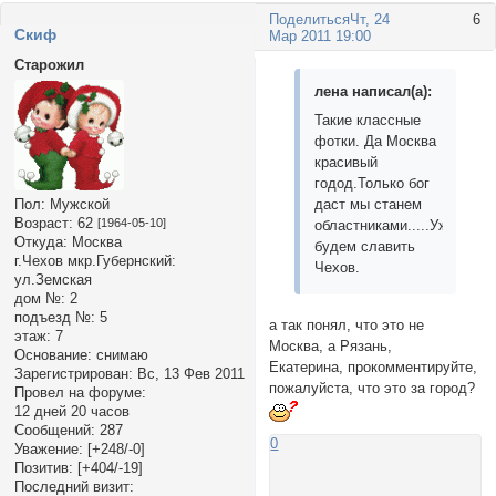
Поделиться
Чт, 24
6
Cкиф
Мар 2011 19:00
Старожил
лена написал(а):
Такие классные
фотки. Да Москва
красивый
годод.Только бог
даст мы станем
Пол:
Мужской
Возраст:
62
[1964-05-10]
областниками.....Уже
Откуда:
Москва
будем славить
г.Чехов мкр.Губернский:
Чехов.
ул.Земская
дом №:
2
подъезд №:
5
а так понял, что это не
этаж:
7
Москва, а Рязань,
Основание:
снимаю
Екатерина, прокомментируйте,
Зарегистрирован
: Вс, 13 Фев 2011
пожалуйста, что это за город?
Провел на форуме:
12 дней 20 часов
Сообщений:
287
0
Уважение:
[+248/-0]
Позитив:
[+404/-19]
Последний визит: