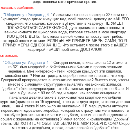
родственники категорически против.
шейником.
"Общение ул Уездная д 4: "
Уважаемые хозяева квартиры 327 или кто
"крышует" стадо диких живущих над моей головой, довожу до вАШЕГО
сведения, что кишлак, который вЫ пустили в квартиру НЕ УМЕЕТ
ПОЛЬЗОВАТЬСЯ САНТЕХНИКОЙ, душ принимают мимо ванны, в
ванной комнате по щиколотку вода, которая стекает в мою квартиру
ИЗО ДНЯ В ДЕНЬ. На стенах ванной комнаты проступает грибок,
который полез и ко мне. ЕСЛИ вЫ НЕ ПРИМЕТЕ МЕРЫ САМИ, ТО Я
ПРИМУ МЕРЫ ОДНОЗНАЧНЫЕ. Что останется после этого с вАШЕЙ
квартирой - вАШИ проблемы. ДОСТАЛО!!!
О
"Общение ул Уездная д 4: "
Сегодня ночью, в кишлаке на 12 этаже, в
кв.321 был мордобой с бейсбольными битами и проломленными
черепами. Мне интересно - тёти, которые крышуют эти кишлаки,
спокойно спят? Или за тридцать серебряников им плевать, что мкр.
Губернский превращается в непонятное поселение? Вместо того, чтобы
вместе с силовыми структурами выявлять незаконных жильцов,
"добрые" тёти предупреждают, что бы лишних при проверке не было. Я
жил в Душанбе с 93 по 96 год и видел, как вполне обыденно в
панельной девятиэтажке в трёхкомнатной квартире жили-были
курятник(примерно на 15 курочек), хлев для двух коров, и около десятка
овец.... на 4 этаже И это было не уникально!!! В маршрутном автобусе
перевозили годовалого жеребца, который со страху там же и навалял в
автобусе (кстати никто ни чего и не убрал, хозяин спокойно доехал и
сошёл с жеребцом на остановке) У меня вопрос к крышующим "добрым"
тётям, ВЫ ХОТИТЕ ЧТОБЫ ТАК БЫЛО И В МКР ГУБЕРНСКОМ? Скоро
мы этого и дождёмся, а пока, спите спокойно "добрые" тёти