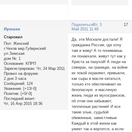
Поделиться
Вт, 3
17
Иришка
Май 2011 11:49
Старожил
Да, эти Москали достали! Я
Пол:
Женский
гражданка России, где хочу
г.Чехов мкр.Губернский:
там и живу! А то понимаешь
ул.Земская
ли понаехали, живут тут как у
дом №:
1
Христа за пазухой! А люди на
Основание:
КПРП
северах, на границах, на войне
Зарегистрирован
: Чт, 24 Мар 2011
их покой охраняют, привыкли,
Провел на форуме:
как сыры в масле кататься,
2 дня 3 часа
Сообщений:
124
только кто обеспечивает их
Уважение:
[+13/-0]
безопасную и масленую
Позитив:
[+0/-0]
жизнь люди из мухосрансков,
Последний визит:
об этом они забывают,
Чт, 16 Апр 2015 18:36
тепличные растения! И все
такие злые, судьбой
обиженные, завистливые.
Каждый в этой жизни как
умеет так и вертится, а если