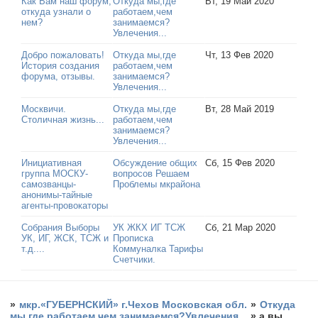
Как Вам наш форум,
Откуда мы,где
Вт, 19 Май 2020
откуда узнали о
работаем,чем
нем?
занимаемся?
Увлечения...
Добро пожаловать!
Откуда мы,где
Чт, 13 Фев 2020
История создания
работаем,чем
форума, отзывы.
занимаемся?
Увлечения...
Москвичи.
Откуда мы,где
Вт, 28 Май 2019
Столичная жизнь...
работаем,чем
занимаемся?
Увлечения...
Инициативная
Обсуждение общих
Сб, 15 Фев 2020
группа МОСКУ-
вопросов Решаем
самозванцы-
Проблемы мкрайона
анонимы-тайные
агенты-провокаторы
Собрания Выборы
УК ЖКХ ИГ ТСЖ
Сб, 21 Мар 2020
УК, ИГ, ЖСК, ТСЖ и
Прописка
т.д....
Коммуналка Тарифы
Счетчики.
»
мкр.«ГУБЕРНСКИЙ» г.Чехов Московская обл.
»
Откуда
мы,где работаем,чем занимаемся?Увлечения...
»
а вы