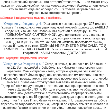
щенок,чистенький,красивый. кто потерял?отзовитесь.... или может кому
нужен питомец,пригрейте песика.холода же.умрет бедолага. или может
кто то знает куда его определить... :( хотела забрать себе но
родственники категорически против.
мская 6 найдена такса, мальчик, с ошейником.
"Общение ул Уездная д 4: "
Уважаемые хозяева квартиры 327 или кто
"крышует" стадо диких живущих над моей головой, довожу до вАШЕГО
сведения, что кишлак, который вЫ пустили в квартиру НЕ УМЕЕТ
ПОЛЬЗОВАТЬСЯ САНТЕХНИКОЙ, душ принимают мимо ванны, в
ванной комнате по щиколотку вода, которая стекает в мою квартиру
ИЗО ДНЯ В ДЕНЬ. На стенах ванной комнаты проступает грибок,
который полез и ко мне. ЕСЛИ вЫ НЕ ПРИМЕТЕ МЕРЫ САМИ, ТО Я
ПРИМУ МЕРЫ ОДНОЗНАЧНЫЕ. Что останется после этого с вАШЕЙ
квартирой - вАШИ проблемы. ДОСТАЛО!!!
"Карандаш" найдены часы женские.
"Общение ул Уездная д 4: "
Сегодня ночью, в кишлаке на 12 этаже, в
кв.321 был мордобой с бейсбольными битами и проломленными
черепами. Мне интересно - тёти, которые крышуют эти кишлаки,
спокойно спят? Или за тридцать серебряников им плевать, что мкр.
Губернский превращается в непонятное поселение? Вместо того, чтобы
вместе с силовыми структурами выявлять незаконных жильцов,
"добрые" тёти предупреждают, что бы лишних при проверке не было. Я
жил в Душанбе с 93 по 96 год и видел, как вполне обыденно в
панельной девятиэтажке в трёхкомнатной квартире жили-были
курятник(примерно на 15 курочек), хлев для двух коров, и около десятка
овец.... на 4 этаже И это было не уникально!!! В маршрутном автобусе
перевозили годовалого жеребца, который со страху там же и навалял в
автобусе (кстати никто ни чего и не убрал, хозяин спокойно доехал и