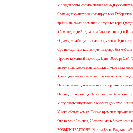
Молодая семья срочно снимет одно-двухкомнатную к
Cдам однокомнатную квартиру в мкр.Губернский ул.З
принимаю заказы домашние штучные торты(медовик, 
в 3-м подъезде 21 дома (на батарее или под ней в х
Отдам детский стульчик для кормления. Единственный
Срочно сдам 2-х комнатную квартиру без мебели. В Ч
Продам кухонный гарнитур. Цена 10000 рублей. Тор
приму в дар хоккейные клюшки, лучше даже несколь
Куплю детское автокресло, для малыша от 1 года.
Оставлена молодым мужчиной спортивная сумка.
Очевидцы аварии в д. Чепелево просьба откликнутьс
Могу брать попутчиков в Москву до метро Аннино. О
У кого сбежал хомяк. Сейчас временно проживает в 4
Около дома Земская, 23 третий день бегает черный 
РОЗЫСКИВАЕТСЯ!!! Котова Елена Вадимовна!!