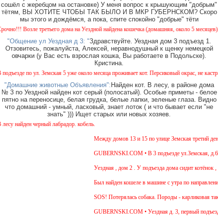
сошёл с жеребцом на остановке) У меня вопрос к крышующим "добрым"
тётям, ВЫ ХОТИТЕ ЧТОБЫ ТАК БЫЛО И В МКР ГУБЕРНСКОМ? Скоро
мы этого и дождёмся, а пока, спите спокойно "добрые" тёти
!!! Возле третьего дома на Уездной найдена кошечка (домашняя, около 5 месяцев). Окра
"Общение ул Уездная д 3: "
Здравствуйте. Уездная дом 3 подъезд 1.
Отзовитесь, пожалуйста, Алексей, неравнодушный к щенку немецкой
овчарки (у Вас есть взрослая кошка, Вы работаете в Подольске).
Кристина.
езде по ул. Земская 5 уже около месяца проживает кот. Персиковый окрас, не кастрирова
"Домашние животные Объявления":
Найден кот. В лесу, в районе дома
№ 3 по Уездной найден кот серый (полосатый). Особые приметы - белое
пятно на переносице, белая грудка, белые лапки, зеленые глаза. Видно
что домашний - умный, ласковый, знает лоток ( и что бывает если "не
знать" ))) Ищет старых или новых хозяев.
 найден черный лабрадор. кобель.
Между домов 13 и 15 по улице Земская третий день б
GUBERNSKI.COM • В 3 подъезде ул.Земская, д.6 сид
Уездная , дом 2 . У подъезда дома сидит котёнок , 4
Был найден кошеле в машине с утра по направлению 
SOS! Потерялась собака. Породы - карликовая такса
GUBERNSKI.COM • Уездная д. 3, первый подъезд 