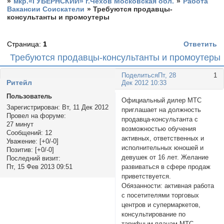
»
мкр.«ГУБЕРНСКИЙ» г.Чехов Московская обл.
»
Работа
Вакансии Соискатели
»
Требуются продавцы-
консультанты и промоутеры
Страница:
1
Ответить
Требуются продавцы-консультанты и промоутеры
Поделиться
Пт, 28
1
Ритейл
Дек 2012 10:33
Пользователь
Официальный дилер МТС
Зарегистрирован
: Вт, 11 Дек 2012
приглашает на должность
Провел на форуме:
продавца-консультанта с
27 минут
возможностью обучения
Сообщений:
12
активных, ответственных и
Уважение:
[+0/-0]
исполнительных юношей и
Позитив:
[+0/-0]
девушек от 16 лет. Желание
Последний визит:
развиваться в сфере продаж
Пт, 15 Фев 2013 09:51
приветствуется.
Обязанности: активная работа
с посетителями торговых
центров и супермаркетов,
консультирование по
тарифным планам МТС,