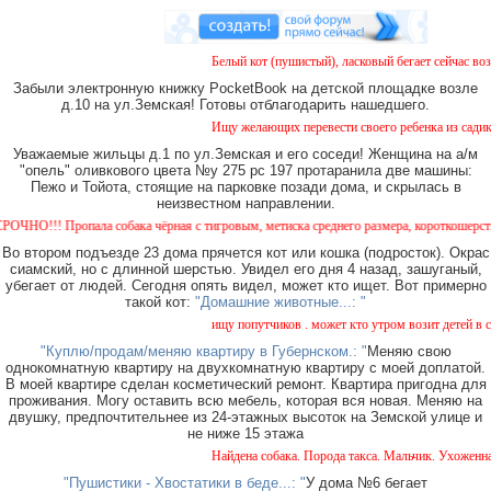
Белый кот (пушистый), ласковый бегает сейчас возле
Забыли электронную книжку PocketBook на детской площадке возле
д.10 на ул.Земская! Готовы отблагодарить нашедшего.
Ищу желающих перевести своего ребенка из садика №
Уважаемые жильцы д.1 по ул.Земская и его соседи! Женщина на а/м
"опель" оливкового цвета №у 275 рс 197 протаранила две машины:
Пежо и Тойота, стоящие на парковке позади дома, и скрылась в
неизвестном направлении.
!!! Пропала собака чёрная с тигровым, метиска среднего размера, короткошерстная. Со
Во втором подъезде 23 дома прячется кот или кошка (подросток). Окрас
сиамский, но с длинной шерстью. Увидел его дня 4 назад, зашуганый,
убегает от людей. Сегодня опять видел, может кто ищет. Вот примерно
такой кот:
"Домашние животные...: "
ищу попутчиков . может кто утром возит детей в сад 
"Куплю/продам/меняю квартиру в Губернском.: "
Меняю свою
однокомнатную квартиру на двухкомнатную квартиру с моей доплатой.
В моей квартире сделан косметический ремонт. Квартира пригодна для
проживания. Могу оставить всю мебель, которая вся новая. Меняю на
двушку, предпочтительнее из 24-этажных высоток на Земской улице и
не ниже 15 этажа
Найдена собака. Порода такса. Мальчик. Ухоженная 
"Пушистики - Хвостатики в беде...: "
У дома №6 бегает