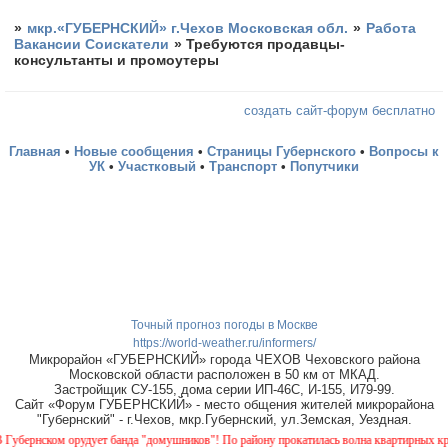
»
мкр.«ГУБЕРНСКИЙ» г.Чехов Московская обл.
»
Работа
Вакансии Соискатели
»
Требуются продавцы-
консультанты и промоутеры
создать сайт-форум бесплатно
Главная
•
Новые сообщения
•
Страницы Губернского
•
Вопросы к
УК
•
Участковый
•
Транспорт
•
Попутчики
Точный прогноз погоды в Москве
https://world-weather.ru/informers/
Микрорайон «ГУБЕРНСКИЙ» города ЧЕХОВ Чеховского района
Московской области расположен в 50 км от МКАД.
Застройщик СУ-155, дома серии ИП-46С, И-155, И79-99.
Сайт «Форум ГУБЕРНСКИЙ» - место общения жителей микрорайона
"Губернский" - г.Чехов, мкр.Губернский, ул.Земская, Уездная.
рнском орудует банда "домушников"! По району прокатилась волна квартирных краж, б