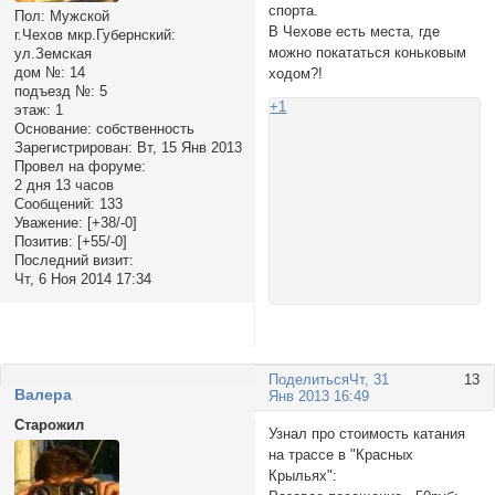
спорта.
Пол:
Мужской
В Чехове есть места, где
г.Чехов мкр.Губернский:
можно покататься коньковым
ул.Земская
дом №:
14
ходом?!
подъезд №:
5
+1
этаж:
1
Основание:
собственность
Зарегистрирован
: Вт, 15 Янв 2013
Провел на форуме:
2 дня 13 часов
Сообщений:
133
Уважение:
[+38/-0]
Позитив:
[+55/-0]
Последний визит:
Чт, 6 Ноя 2014 17:34
Поделиться
Чт, 31
13
Валера
Янв 2013 16:49
Старожил
Узнал про стоимость катания
на трассе в "Красных
Крыльях":