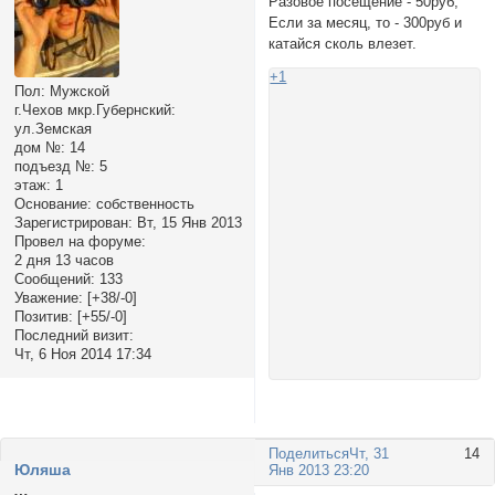
Разовое посещение - 50руб;
Если за месяц, то - 300руб и
катайся сколь влезет.
+1
Пол:
Мужской
г.Чехов мкр.Губернский:
ул.Земская
дом №:
14
подъезд №:
5
этаж:
1
Основание:
собственность
Зарегистрирован
: Вт, 15 Янв 2013
Провел на форуме:
2 дня 13 часов
Сообщений:
133
Уважение:
[+38/-0]
Позитив:
[+55/-0]
Последний визит:
Чт, 6 Ноя 2014 17:34
Поделиться
Чт, 31
14
Юляша
Янв 2013 23:20