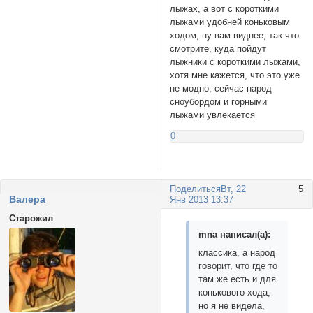
лыжах, а вот с короткими
лыжами удобней коньковым
ходом, ну вам виднее, так что
смотрите, куда пойдут
лыжники с короткими лыжами,
хотя мне кажется, что это уже
не модно, сейчас народ
сноубордом и горными
лыжами увлекается
0
Поделиться
Вт, 22
5
Валера
Янв 2013 13:37
Старожил
mnа написал(а):
классика, а народ
говорит, что где то
там же есть и для
конькового хода,
но я не видела,