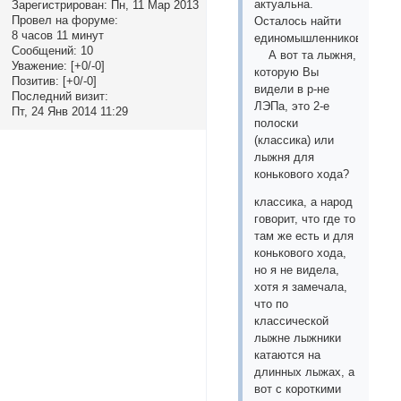
актуальна.
Зарегистрирован
: Пн, 11 Мар 2013
Провел на форуме:
Осталось найти
8 часов 11 минут
единомышленников.
Сообщений:
10
А вот та лыжня,
Уважение:
[+0/-0]
которую Вы
Позитив:
[+0/-0]
видели в р-не
Последний визит:
ЛЭПа, это 2-е
Пт, 24 Янв 2014 11:29
полоски
(классика) или
лыжня для
конькового хода?
классика, а народ
говорит, что где то
там же есть и для
конькового хода,
но я не видела,
хотя я замечала,
что по
классической
лыжне лыжники
катаются на
длинных лыжах, а
вот с короткими