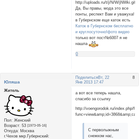
Да, Вы правы, мода это все
понты, респект Вам и уважуха!
в Губернском еще каток есть
Каток в Губернском бесплатно
и круглосуточно!фото видео
только вот пост№6007 я не
нашла
0
Поделиться
Вт, 22
8
Юляша
Янв 2013 17:47
Житель
а вот все теперь нашла,
спасибо за ссылку
http://voengorodok.ru/index.php/fo
func=view&amp;id=3868&amp;cati
Пол:
Женский
Возраст:
53
[1973-05-16]
С перволыжным
Откуда:
Москва
снежком нас,
г.Чехов мкр.Губернский: