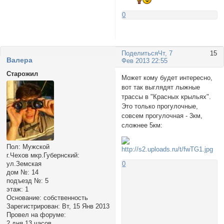
0
Поделиться
Чт, 7
15
Валера
Фев 2013 22:55
Старожил
Может кому будет интересно,
вот так выглядят лыжные
трассы в "Красных крыльях".
Это только прогулочные,
совсем прогулочная - 3км,
сложнее 5км:
Пол:
Мужской
г.Чехов мкр.Губернский:
ул.Земская
0
дом №:
14
подъезд №:
5
этаж:
1
Основание:
собственность
Зарегистрирован
: Вт, 15 Янв 2013
Провел на форуме:
2 дня 13 часов