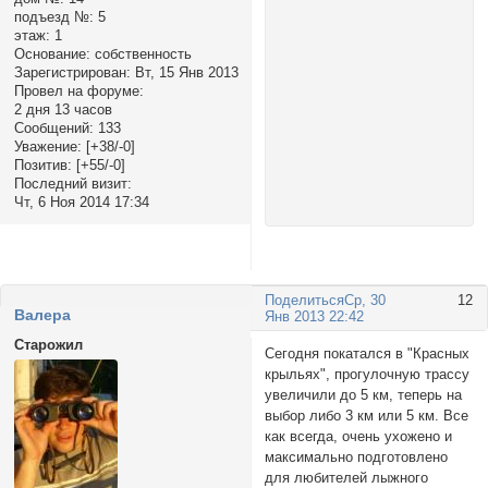
подъезд №:
5
этаж:
1
Основание:
собственность
Зарегистрирован
: Вт, 15 Янв 2013
Провел на форуме:
2 дня 13 часов
Сообщений:
133
Уважение:
[+38/-0]
Позитив:
[+55/-0]
Последний визит:
Чт, 6 Ноя 2014 17:34
Поделиться
Ср, 30
12
Валера
Янв 2013 22:42
Старожил
Сегодня покатался в "Красных
крыльях", прогулочную трассу
увеличили до 5 км, теперь на
выбор либо 3 км или 5 км. Все
как всегда, очень ухожено и
максимально подготовлено
для любителей лыжного