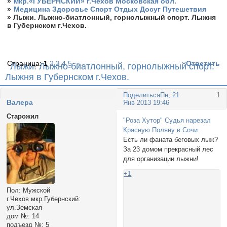
»
мкр.«ГУБЕРНСКИЙ» г.Чехов Московская обл.
»
Медицина Здоровье Спорт Отдых Досуг Путешетвия
»
Лыжи. Лыжно-биатлонный, горнолыжный спорт. Лыжня
в Губернском г.Чехов.
Страница:
1
2
3
4
5
»
Ответить
Лыжи. Лыжно-биатлонный, горнолыжный спорт.
Лыжня в Губернском г.Чехов.
Поделиться
Пн, 21
1
Валера
Янв 2013 19:46
Старожил
"Роза Хутор" Cудья нарезал
Красную Поляну в Сочи.
Есть ли фаната беговых лыж?
За 23 домом прекрасный лес
для организации лыжни!
+1
Пол:
Мужской
г.Чехов мкр.Губернский:
ул.Земская
дом №:
14
подъезд №:
5