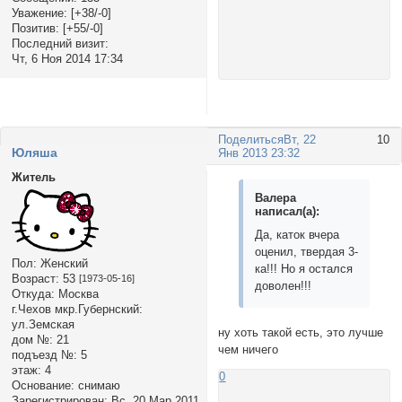
Уважение:
[+38/-0]
Позитив:
[+55/-0]
Последний визит:
Чт, 6 Ноя 2014 17:34
Поделиться
Вт, 22
10
Юляша
Янв 2013 23:32
Житель
Валера
написал(а):
Да, каток вчера
оценил, твердая 3-
Пол:
Женский
ка!!! Но я остался
Возраст:
53
[1973-05-16]
доволен!!!
Откуда:
Москва
г.Чехов мкр.Губернский:
ул.Земская
ну хоть такой есть, это лучше
дом №:
21
чем ничего
подъезд №:
5
этаж:
4
0
Основание:
снимаю
Зарегистрирован
: Вс, 20 Мар 2011