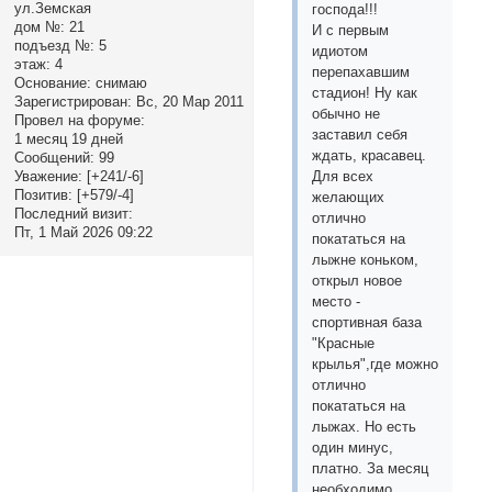
ул.Земская
господа!!!
дом №:
21
И с первым
подъезд №:
5
идиотом
этаж:
4
перепахавшим
Основание:
снимаю
стадион! Ну как
Зарегистрирован
: Вс, 20 Мар 2011
обычно не
Провел на форуме:
заставил себя
1 месяц 19 дней
ждать, красавец.
Сообщений:
99
Для всех
Уважение:
[+241/-6]
Позитив:
[+579/-4]
желающих
Последний визит:
отлично
Пт, 1 Май 2026 09:22
покататься на
лыжне коньком,
открыл новое
место -
спортивная база
"Красные
крылья",где можно
отлично
покататься на
лыжах. Но есть
один минус,
платно. За месяц
необходимо