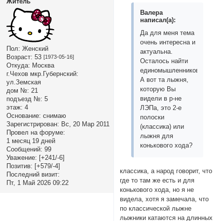
Житель
Валера
написал(а):
Да для меня тема
очень интересна и
Пол:
Женский
актуальна.
Возраст:
53
[1973-05-16]
Осталось найти
Откуда:
Москва
единомышленников.
г.Чехов мкр.Губернский:
А вот та лыжня,
ул.Земская
которую Вы
дом №:
21
видели в р-не
подъезд №:
5
этаж:
4
ЛЭПа, это 2-е
Основание:
снимаю
полоски
Зарегистрирован
: Вс, 20 Мар 2011
(классика) или
Провел на форуме:
лыжня для
1 месяц 19 дней
конькового хода?
Сообщений:
99
Уважение:
[+241/-6]
Позитив:
[+579/-4]
классика, а народ говорит, что
Последний визит:
где то там же есть и для
Пт, 1 Май 2026 09:22
конькового хода, но я не
видела, хотя я замечала, что
по классической лыжне
лыжники катаются на длинных