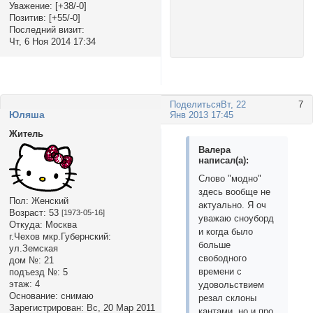
Уважение:
[+38/-0]
Позитив:
[+55/-0]
Последний визит:
Чт, 6 Ноя 2014 17:34
Поделиться
Вт, 22
7
Юляша
Янв 2013 17:45
Житель
Валера
написал(а):
Слово "модно"
здесь вообще не
Пол:
Женский
актуально. Я оч
Возраст:
53
[1973-05-16]
уважаю сноуборд
Откуда:
Москва
и когда было
г.Чехов мкр.Губернский:
больше
ул.Земская
свободного
дом №:
21
времени с
подъезд №:
5
этаж:
4
удовольствием
Основание:
снимаю
резал склоны
Зарегистрирован
: Вс, 20 Мар 2011
кантами, но и про