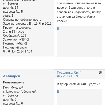
спортивных, специальные и за
ул.Земская
дом №:
14
дорого. Если есть у кого и
подъезд №:
5
совсем без надобности, приму
этаж:
1
в дар или за билеты банка
Основание:
собственность
России.
Зарегистрирован
: Вт, 15 Янв 2013
Провел на форуме:
0
2 дня 13 часов
Сообщений:
133
Уважение:
[+38/-0]
Позитив:
[+55/-0]
Последний визит:
Чт, 6 Ноя 2014 17:34
Поделиться
Ср, 4
18
АААндрей
Дек 2013 11:39
Пользователь
В губернском лыжня будет ??
Пол:
Мужской
0
г.Чехов мкр.Губернский:
ул.Земская
дом №:
6
подъезд №:
6