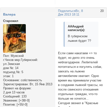
Поделиться
Вс, 8
20
Валера
Дек 2013 18:11
Старожил
АААндрей
написал(а):
В губернском
лыжня будет ??
Если сами накатаем => то
Пол:
Мужской
будет, но дело это очень
г.Чехов мкр.Губернский:
неблагодарное. Любителей
ул.Земская
потоптаться и погулять собак,
дом №:
14
заехать на лыжню
подъезд №:
5
автомобилем хватает. Одно
этаж:
1
Основание:
собственность
время мы принимали участие
Зарегистрирован
: Вт, 15 Янв 2013
в создании лыжной трассы, но
Провел на форуме:
после свинского отношения
2 дня 13 часов
отдельных граждан, что-то
Сообщений:
133
больше не хочется...
Уважение:
[+38/-0]
Сегодня звонил в "Красные
Позитив:
[+55/-0]