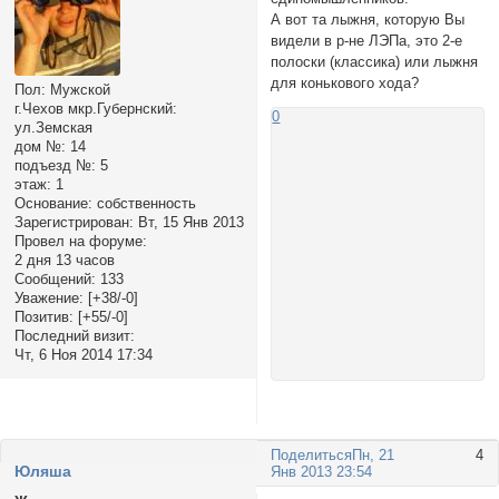
А вот та лыжня, которую Вы
видели в р-не ЛЭПа, это 2-е
полоски (классика) или лыжня
для конькового хода?
Пол:
Мужской
г.Чехов мкр.Губернский:
0
ул.Земская
дом №:
14
подъезд №:
5
этаж:
1
Основание:
собственность
Зарегистрирован
: Вт, 15 Янв 2013
Провел на форуме:
2 дня 13 часов
Сообщений:
133
Уважение:
[+38/-0]
Позитив:
[+55/-0]
Последний визит:
Чт, 6 Ноя 2014 17:34
Поделиться
Пн, 21
4
Юляша
Янв 2013 23:54