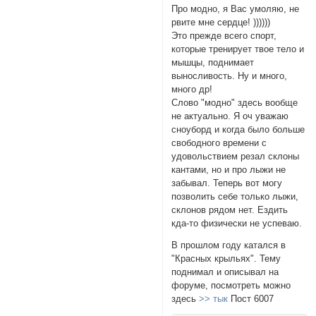
Про модно, я Вас умоляю, не
рвите мне сердце! ))))))
Это прежде всего спорт,
которые тренирует твое тело и
мышцы, поднимает
выносливость. Ну и много,
много др!
Слово "модно" здесь вообще
не актуально. Я оч уважаю
сноуборд и когда было больше
свободного времени с
удовольствием резал склоны
кантами, но и про лыжи не
забывал. Теперь вот могу
позволить себе только лыжи,
склонов рядом нет. Ездить
кда-то физически не успеваю.
В прошлом году катался в
"Красных крыльях". Тему
поднимал и описывал на
форуме, посмотреть можно
здесь
>> тык
Пост 6007