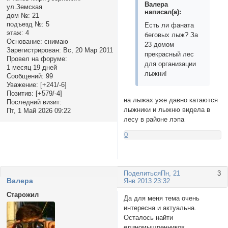
Валера
ул.Земская
написал(а):
дом №:
21
подъезд №:
5
Есть ли фаната
этаж:
4
беговых лыж? За
Основание:
снимаю
23 домом
Зарегистрирован
: Вс, 20 Мар 2011
прекрасный лес
Провел на форуме:
для организации
1 месяц 19 дней
лыжни!
Сообщений:
99
Уважение:
[+241/-6]
Позитив:
[+579/-4]
на лыжах уже давно катаются
Последний визит:
лыжники и лыжню видела в
Пт, 1 Май 2026 09:22
лесу в районе лэпа
0
Поделиться
Пн, 21
3
Валера
Янв 2013 23:32
Старожил
Да для меня тема очень
интересна и актуальна.
Осталось найти
единомышленников.