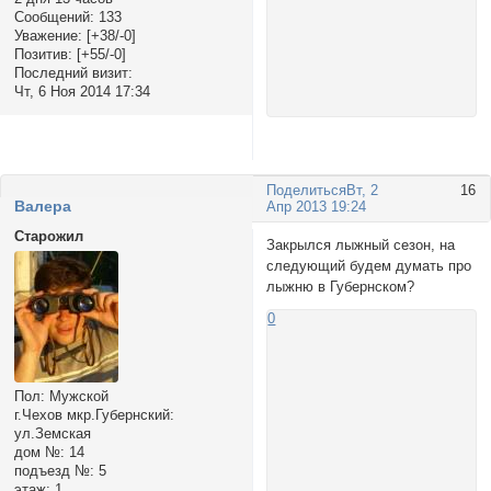
Сообщений:
133
Уважение:
[+38/-0]
Позитив:
[+55/-0]
Последний визит:
Чт, 6 Ноя 2014 17:34
Поделиться
Вт, 2
16
Валера
Апр 2013 19:24
Старожил
Закрылся лыжный сезон, на
следующий будем думать про
лыжню в Губернском?
0
Пол:
Мужской
г.Чехов мкр.Губернский:
ул.Земская
дом №:
14
подъезд №:
5
этаж:
1