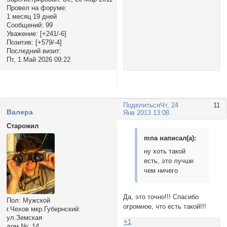
Провел на форуме:
1 месяц 19 дней
Сообщений:
99
Уважение:
[+241/-6]
Позитив:
[+579/-4]
Последний визит:
Пт, 1 Май 2026 09:22
Поделиться
Чт, 24
11
Валера
Янв 2013 13:08
Старожил
mnа написал(а):
ну хоть такой
есть, это лучше
чем ничего
Да, это точно!!! Спасибо
Пол:
Мужской
огромное, что есть такой!!!
г.Чехов мкр.Губернский:
ул.Земская
+1
дом №:
14