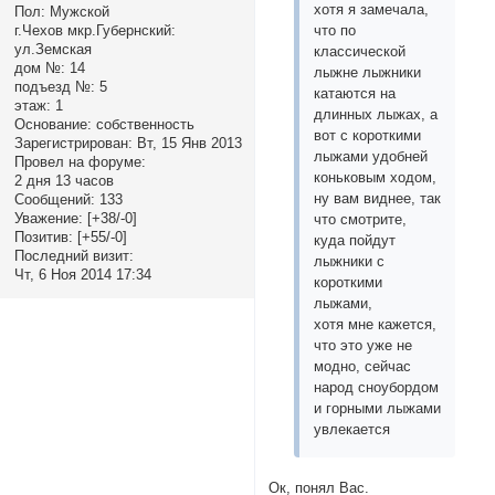
хотя я замечала,
Пол:
Мужской
г.Чехов мкр.Губернский:
что по
ул.Земская
классической
дом №:
14
лыжне лыжники
подъезд №:
5
катаются на
этаж:
1
длинных лыжах, а
Основание:
собственность
вот с короткими
Зарегистрирован
: Вт, 15 Янв 2013
лыжами удобней
Провел на форуме:
коньковым ходом,
2 дня 13 часов
ну вам виднее, так
Сообщений:
133
Уважение:
[+38/-0]
что смотрите,
Позитив:
[+55/-0]
куда пойдут
Последний визит:
лыжники с
Чт, 6 Ноя 2014 17:34
короткими
лыжами,
хотя мне кажется,
что это уже не
модно, сейчас
народ сноубордом
и горными лыжами
увлекается
Ок, понял Вас.