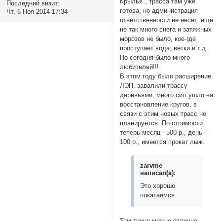
Крылья", трасса там уже
Последний визит:
готова, но администрация
Чт, 6 Ноя 2014 17:34
ответственности не несет, ещё
не так много снега и затяжных
морозов не было, кое-где
проступает вода, ветки и т.д.
Но сегодня было много
любителей!!!
В этом году было расширение
ЛЭП, завалили трассу
деревьями, много сил ушло на
восстановление кругов, в
связи с этим новых трасс не
планируется. По стоимости
теперь месяц - 500 р., день -
100 р., имеется прокат лыж.
zarvme
написал(а):
Это хорошо
покатаемся
Там точно можно отлично