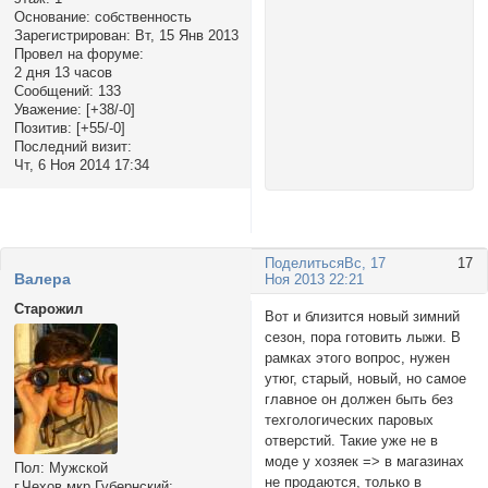
Основание:
собственность
Зарегистрирован
: Вт, 15 Янв 2013
Провел на форуме:
2 дня 13 часов
Сообщений:
133
Уважение:
[+38/-0]
Позитив:
[+55/-0]
Последний визит:
Чт, 6 Ноя 2014 17:34
Поделиться
Вс, 17
17
Валера
Ноя 2013 22:21
Старожил
Вот и близится новый зимний
сезон, пора готовить лыжи. В
рамках этого вопрос, нужен
утюг, старый, новый, но самое
главное он должен быть без
техгологических паровых
отверстий. Такие уже не в
моде у хозяек => в магазинах
Пол:
Мужской
не продаются, только в
г.Чехов мкр.Губернский: