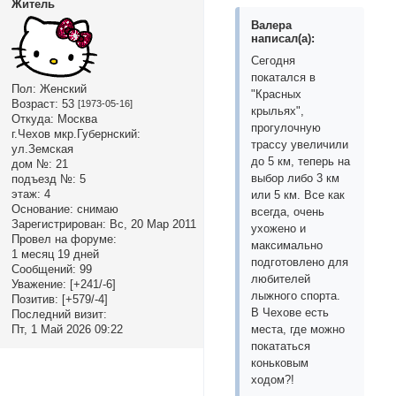
Житель
Валера
написал(а):
Сегодня
покатался в
Пол:
Женский
"Красных
Возраст:
53
[1973-05-16]
крыльях",
Откуда:
Москва
прогулочную
г.Чехов мкр.Губернский:
трассу увеличили
ул.Земская
до 5 км, теперь на
дом №:
21
выбор либо 3 км
подъезд №:
5
этаж:
4
или 5 км. Все как
Основание:
снимаю
всегда, очень
Зарегистрирован
: Вс, 20 Мар 2011
ухожено и
Провел на форуме:
максимально
1 месяц 19 дней
подготовлено для
Сообщений:
99
любителей
Уважение:
[+241/-6]
лыжного спорта.
Позитив:
[+579/-4]
В Чехове есть
Последний визит:
Пт, 1 Май 2026 09:22
места, где можно
покататься
коньковым
ходом?!