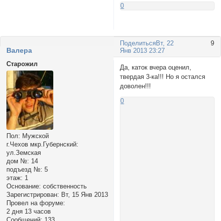
0
Поделиться
Вт, 22
9
Валера
Янв 2013 23:27
Старожил
Да, каток вчера оценил,
твердая 3-ка!!! Но я остался
доволен!!!
0
Пол:
Мужской
г.Чехов мкр.Губернский:
ул.Земская
дом №:
14
подъезд №:
5
этаж:
1
Основание:
собственность
Зарегистрирован
: Вт, 15 Янв 2013
Провел на форуме:
2 дня 13 часов
Сообщений:
133