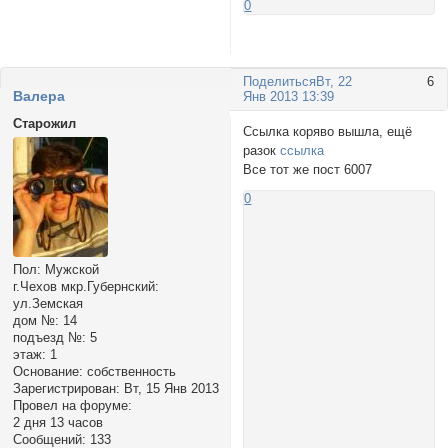
0
Поделиться
Вт, 22
6
Валера
Янв 2013 13:39
Старожил
Ссылка коряво вышла, ещё
разок
ссылка
Все тот же пост 6007
0
Пол:
Мужской
г.Чехов мкр.Губернский:
ул.Земская
дом №:
14
подъезд №:
5
этаж:
1
Основание:
собственность
Зарегистрирован
: Вт, 15 Янв 2013
Провел на форуме:
2 дня 13 часов
Сообщений:
133