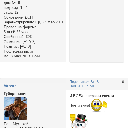
дом №:
9
подъезд №:
1
этаж:
12
Основание:
ДСН
Зарегистрирован
: Ср, 23 Мар 2011
Провел на форуме:
5 дней 22 часа
Сообщений:
696
Уважение:
[+17/-2]
Позитив:
[+0/-0]
Последний визит:
Вс, 3 Мар 2013 12:44
Поделиться
Вт, 8
10
Varvar
Ноя 2011 21:40
Губернчанин
И ВСЕХ с первым снегом.
Почти зима!
Пол:
Мужской