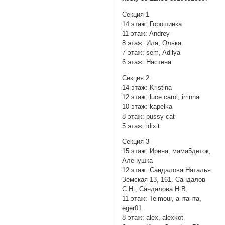
Секция 1
14 этаж: Горошинка
11 этаж: Andrey
8 этаж: Ила, Олька
7 этаж: sem, Adilya
6 этаж: Настена
Секция 2
14 этаж: Kristina
12 этаж: luce carol, irrinna
10 этаж: kapelka
8 этаж: pussy cat
5 этаж: idixit
Секция 3
15 этаж: Ирина, мама5деток,
Аленушка
12 этаж: Сандалова Наталья
Земская 13, 161. Сандалов
С.Н., Сандалова Н.В.
11 этаж: Teimour, антанта,
eger01
8 этаж: alex, alexkot