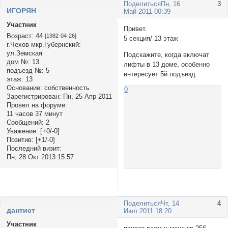
Поделиться
Пн, 16
3
ИГОРЯН
Май 2011 00:39
Участник
Привет.
Возраст:
44
[1982-04-26]
5 секция/ 13 этаж
г.Чехов мкр.Губернский:
ул.Земская
Подскажите, когда включат
дом №:
13
лифты в 13 доме, особенно
подъезд №:
5
интересует 5й подъезд.
этаж:
13
Основание:
собственность
0
Зарегистрирован
: Пн, 25 Апр 2011
Провел на форуме:
11 часов 37 минут
Сообщений:
2
Уважение:
[+0/-0]
Позитив:
[+1/-0]
Последний визит:
Пн, 28 Окт 2013 15:57
Поделиться
Чт, 14
4
дантист
Июл 2011 18:20
Участник