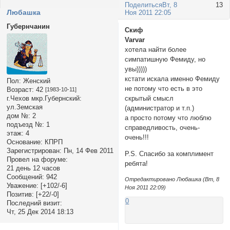
Поделиться
Вт, 8
13
Любашка
Ноя 2011 22:05
Губернчанин
Скиф
Varvar
хотела найти более
симпатишную Фемиду, но
увы)))))
кстати искала именно Фемиду
Пол:
Женский
не потому что есть в это
Возраст:
42
[1983-10-11]
г.Чехов мкр.Губернский:
скрытый смысл
ул.Земская
(администратор и т.п.)
дом №:
2
а просто потому что люблю
подъезд №:
1
справедливость, очень-
этаж:
4
очень!!!
Основание:
КПРП
Зарегистрирован
: Пн, 14 Фев 2011
P.S. Спасибо за комплимент
Провел на форуме:
ребята!
21 день 12 часов
Сообщений:
942
Отредактировано Любашка (Вт, 8
Уважение:
[+102/-6]
Ноя 2011 22:09)
Позитив:
[+22/-0]
0
Последний визит:
Чт, 25 Дек 2014 18:13