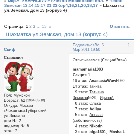
»
мкр.«ГУБЕРНСКИЙ» г.Чехов Московская обл.
»
Чехов
Земская 13,14,15,17,21,23Кор4,16,21,20,18,17
»
Шахматка
ул.Земская, дом 13 (корпус 4)
Страница:
1
2
3
…
13
»
Ответить
Шахматка ул.Земская, дом 13 (корпус 4)
Поделиться
Вс, 6
1
Cкиф
Мар 2011 19:50
Старожил
Отписываемся (Секция/Этаж).
mamamaria1983
Секция 1
16 этаж:
AnastasiaWow
№60
14 этаж:
Танита
9 этаж:
Татьяна
Пол:
Мужской
Земская
№29,
ИринаA
Возраст:
62
[1964-05-10]
8 этаж:
Олька
Откуда:
Москва
7 этаж:
Adilya
г.Чехов мкр.Губернский:
5 этаж:
Аннааа
ул.Земская
(собственность)
дом №:
2
подъезд №:
5
4 этаж:
Nikotin
этаж:
7
3 этаж:
olga1601
,
Masha L