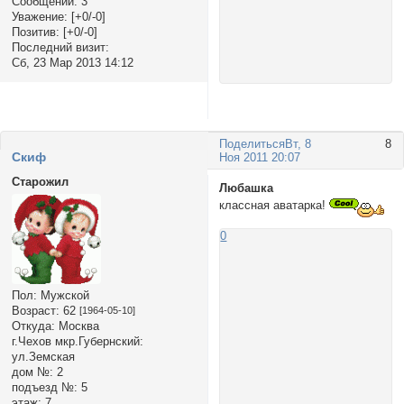
Сообщений:
3
Уважение:
[+0/-0]
Позитив:
[+0/-0]
Последний визит:
Сб, 23 Мар 2013 14:12
Поделиться
Вт, 8
8
Cкиф
Ноя 2011 20:07
Старожил
Любашка
классная аватарка!
0
Пол:
Мужской
Возраст:
62
[1964-05-10]
Откуда:
Москва
г.Чехов мкр.Губернский:
ул.Земская
дом №:
2
подъезд №:
5
этаж:
7