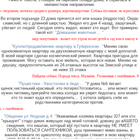
неизвестном направлении.
ска среднего размера, короткошерстная. Собака пугливая, не агрессивная. Кто видел, 
Во втором подъезде 23 дома прячется кот или кошка (подросток). Окрас
сиамский, но с длинной шерстью. Увидел его дня 4 назад, зашуганый,
убегает от людей. Сегодня опять видел, может кто ищет. Вот примерно
такой кот:
"Домашние животные...: "
ищу попутчиков . может кто утром возит детей в сад или в школу в город ?
"Куплю/продам/меняю квартиру в Губернском.: "
Меняю свою
однокомнатную квартиру на двухкомнатную квартиру с моей доплатой.
В моей квартире сделан косметический ремонт. Квартира пригодна для
проживания. Могу оставить всю мебель, которая вся новая. Меняю на
двушку, предпочтительнее из 24-этажных высоток на Земской улице и
не ниже 15 этажа
Найдена собака. Порода такса. Мальчик. Ухоженная с ошейником. Найдена в
"Пушистики - Хвостатики в беде...: "
У дома №6 бегает
щенок,чистенький,красивый. кто потерял?отзовитесь.... или может кому
нужен питомец,пригрейте песика.холода же.умрет бедолага. или может
кто то знает куда его определить... :( хотела забрать себе но
родственники категорически против.
.
"Общение ул Уездная д 4: "
Уважаемые хозяева квартиры 327 или кто
"крышует" стадо диких живущих над моей головой, довожу до вАШЕГО
сведения, что кишлак, который вЫ пустили в квартиру НЕ УМЕЕТ
ПОЛЬЗОВАТЬСЯ САНТЕХНИКОЙ, душ принимают мимо ванны, в
ванной комнате по щиколотку вода, которая стекает в мою квартиру