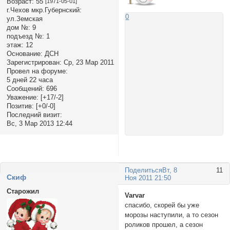
Возраст:
55
[1971-05-01]
г.Чехов мкр.Губернский:
0
ул.Земская
дом №:
9
подъезд №:
1
этаж:
12
Основание:
ДСН
Зарегистрирован
: Ср, 23 Мар 2011
Провел на форуме:
5 дней 22 часа
Сообщений:
696
Уважение:
[+17/-2]
Позитив:
[+0/-0]
Последний визит:
Вс, 3 Мар 2013 12:44
Поделиться
Вт, 8
11
Cкиф
Ноя 2011 21:50
Старожил
Varvar
спасибо, скорей бы уже
морозы наступили, а то сезон
роликов прошел, а сезон