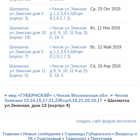
Шахматка
г.Чехов ул.Земская
Ср, 23 Окт 2019
ул.Земская дом 6
д.1,2,3,4,5,6(Корп
(корпус 3)
8,1,9,2,7,3)
Шахматка
г.Чехов ул.Земская
Вт, 12 Ноя 2019
ул.Земская дом 10
д.8, 9, 10, 11 Кор.15,
(корпус 19)
6, 19, 5
Шахматка
г.Чехов ул.Земская
Вс, 12 Май 2019
ул.Земская дом 5
д.1,2,3,4,5,6(Корп
(корпус 7)
8,1,9,2,7,3)
Шахматка
г.Чехов ул.Земская
Сб, 16 Апр 2016
ул.Земская дом 11
д.8, 9, 10, 11 Кор.15,
(корпус 5)
6, 19, 5
»
мкр.«ГУБЕРНСКИЙ» г.Чехов Московская обл.
»
Чехов
Земская 13,14,15,17,21,23Кор4,16,21,20,18,17
»
Шахматка
ул.Земская, дом 13 (корпус 4)
создать сайт-форум бесплатно
Главная
•
Новые сообщения
•
Страницы Губернского
•
Вопросы к
УК
•
Участковый
•
Транспорт
•
Попутчики