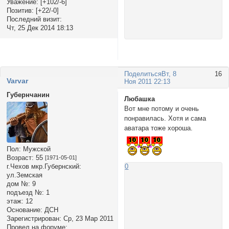
Уважение:
[+102/-6]
Позитив:
[+22/-0]
Последний визит:
Чт, 25 Дек 2014 18:13
Поделиться
Вт, 8
16
Varvar
Ноя 2011 22:13
Губернчанин
Любашка
Вот мне потому и очень
понравилась. Хотя и сама
аватара тоже хороша.
Пол:
Мужской
Возраст:
55
[1971-05-01]
0
г.Чехов мкр.Губернский:
ул.Земская
дом №:
9
подъезд №:
1
этаж:
12
Основание:
ДСН
Зарегистрирован
: Ср, 23 Мар 2011
Провел на форуме: