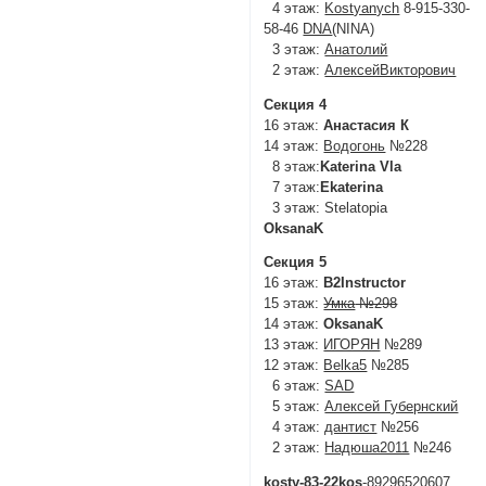
4 этаж:
Kostyanych
8-915-330-
58-46
DNA
(NINA)
3 этаж:
Анатолий
2 этаж:
АлексейВикторович
Секция 4
16 этаж:
Анастасия К
14 этаж:
Водогонь
№228
8 этаж:
Katerina Vla
7 этаж:
Ekaterina
3 этаж: Stelatopia
OksanaK
Секция 5
16 этаж:
B2Instructоr
15 этаж:
Умка
№298
14 этаж:
OksanaK
13 этаж:
ИГОРЯН
№289
12 этаж:
Belka5
№285
6 этаж:
SAD
5 этаж:
Алексей Губернский
4 этаж:
дантист
№256
2 этаж:
Надюша2011
№246
kosty-83-22kos
-89296520607