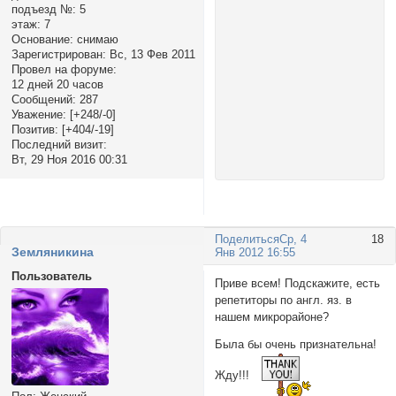
подъезд №:
5
этаж:
7
Основание:
снимаю
Зарегистрирован
: Вс, 13 Фев 2011
Провел на форуме:
12 дней 20 часов
Сообщений:
287
Уважение:
[+248/-0]
Позитив:
[+404/-19]
Последний визит:
Вт, 29 Ноя 2016 00:31
Поделиться
Ср, 4
18
Земляникина
Янв 2012 16:55
Пользователь
Приве всем! Подскажите, есть
репетиторы по англ. яз. в
нашем микрорайоне?
Была бы очень признательна!
Жду!!!