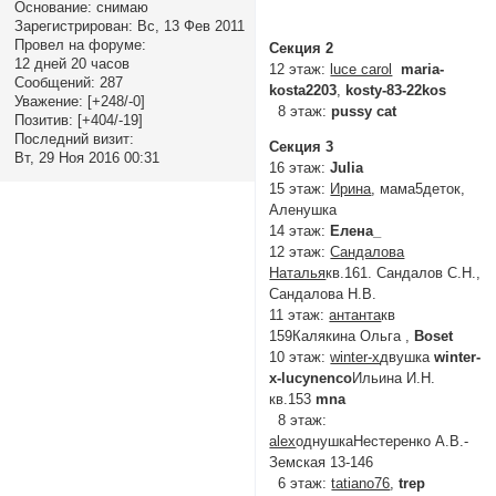
Основание:
снимаю
Зарегистрирован
: Вс, 13 Фев 2011
Провел на форуме:
Секция 2
12 дней 20 часов
12 этаж:
luce carol
maria-
Сообщений:
287
kosta2203
,
kosty-83-22kos
Уважение:
[+248/-0]
8 этаж:
pussy cat
Позитив:
[+404/-19]
Последний визит:
Секция 3
Вт, 29 Ноя 2016 00:31
16 этаж:
Julia
15 этаж:
Иринa
, мама5деток,
Аленушка
14 этаж:
Елена_
12 этаж:
Сандалова
Наталья
кв.161. Сандалов С.Н.,
Сандалова Н.В.
11 этаж:
антанта
кв
159Калякина Ольга ,
Boset
10 этаж:
winter-x
двушка
winter-
x-lucynenco
Ильина И.Н.
кв.153
mna
8 этаж:
alex
однушкаНестеренко А.В.-
Земская 13-146
6 этаж:
tatiano76
,
trep