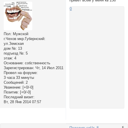
привет всем у меня кв 256
0
Пол:
Мужской
г.Чехов мкр.Губернский:
ул.Земская
дом №:
13
подъезд №:
5
этаж:
4
Основание:
собственность
Зарегистрирован
: Чт, 14 Июл 2011
Провел на форуме:
3 часа 33 минуты
Сообщений:
2
Уважение:
[+0/-0]
Позитив:
[+0/-0]
Последний визит:
Вт, 28 Янв 2014 07:57
Поделиться
Чт, 8
5