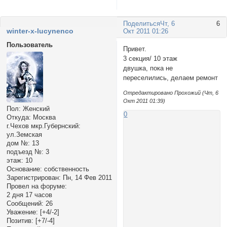
Поделиться
Чт, 6
6
winter-x-lucynenco
Окт 2011 01:26
Пользователь
Привет.
3 секция/ 10 этаж
двушка, пока не
переселились, делаем ремонт
Отредактировано Прохожий (Чт, 6
Окт 2011 01:39)
Пол:
Женский
0
Откуда:
Москва
г.Чехов мкр.Губернский:
ул.Земская
дом №:
13
подъезд №:
3
этаж:
10
Основание:
собственность
Зарегистрирован
: Пн, 14 Фев 2011
Провел на форуме:
2 дня 17 часов
Сообщений:
26
Уважение:
[+4/-2]
Позитив:
[+7/-4]