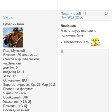
Поделиться
Вт, 8
14
Varvar
Ноя 2011 22:06
Губернчанин
Любашка
А по статусу все равно
положена быть
справедливостью.
Пол:
Мужской
0
Возраст:
55
[1971-05-01]
г.Чехов мкр.Губернский:
ул.Земская
дом №:
9
подъезд №:
1
этаж:
12
Основание:
ДСН
Зарегистрирован
: Ср, 23 Мар 2011
Провел на форуме:
5 дней 22 часа
Сообщений:
696
Уважение:
[+17/-2]
Позитив:
[+0/-0]
Последний визит: