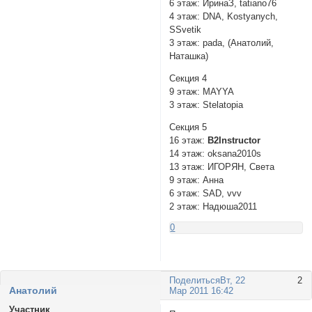
6 этаж: ИринаЗ, tatiano76
4 этаж: DNA, Kostyanych,
SSvetik
3 этаж: pada, (Анатолий,
Наташка)
Секция 4
9 этаж: MAYYA
3 этаж: Stelatopia
Секция 5
16 этаж:
B2Instructоr
14 этаж: oksana2010s
13 этаж: ИГОРЯН, Света
9 этаж: Анна
6 этаж: SAD, vvv
2 этаж: Надюша2011
0
Поделиться
Вт, 22
2
Анатолий
Мар 2011 16:42
Участник