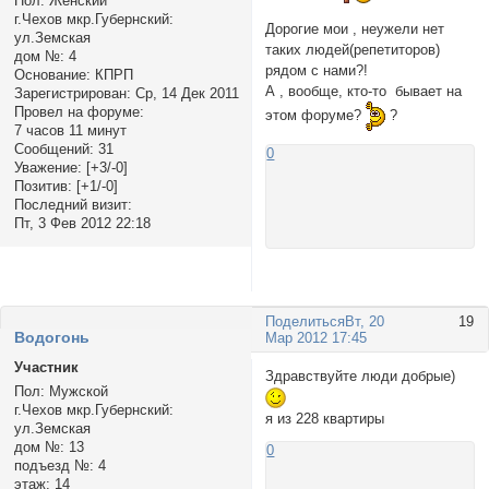
Пол:
Женский
г.Чехов мкр.Губернский:
Дорогие мои , неужели нет
ул.Земская
таких людей(репетиторов)
дом №:
4
рядом с нами?!
Основание:
КПРП
А , вообще, кто-то бывает на
Зарегистрирован
: Ср, 14 Дек 2011
Провел на форуме:
этом форуме?
?
7 часов 11 минут
Сообщений:
31
0
Уважение:
[+3/-0]
Позитив:
[+1/-0]
Последний визит:
Пт, 3 Фев 2012 22:18
Поделиться
Вт, 20
19
Водогонь
Мар 2012 17:45
Участник
Здравствуйте люди добрые)
Пол:
Мужской
г.Чехов мкр.Губернский:
я из 228 квартиры
ул.Земская
дом №:
13
0
подъезд №:
4
этаж:
14