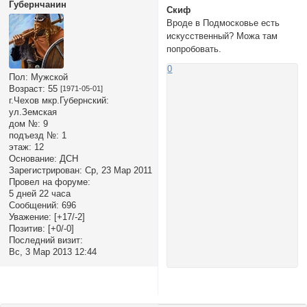
Губернчанин
Скиф
Вроде в Подмосковье есть
искусственный? Можа там
попробовать.
0
Пол:
Мужской
Возраст:
55
[1971-05-01]
г.Чехов мкр.Губернский:
ул.Земская
дом №:
9
подъезд №:
1
этаж:
12
Основание:
ДСН
Зарегистрирован
: Ср, 23 Мар 2011
Провел на форуме:
5 дней 22 часа
Сообщений:
696
Уважение:
[+17/-2]
Позитив:
[+0/-0]
Последний визит:
Вс, 3 Мар 2013 12:44