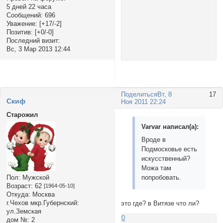
5 дней 22 часа
Сообщений:
696
Уважение:
[+17/-2]
Позитив:
[+0/-0]
Последний визит:
Вс, 3 Мар 2013 12:44
Поделиться
Вт, 8
17
Cкиф
Ноя 2011 22:24
Старожил
Varvar написал(а):
Вроде в
Подмосковье есть
искусственный?
Можа там
попробовать.
Пол:
Мужской
Возраст:
62
[1964-05-10]
Откуда:
Москва
г.Чехов мкр.Губернский:
это где? в Витязе что ли?
ул.Земская
0
дом №:
2