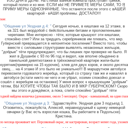
ИЗО ДНЯ В ДЕНЬ. На стенах ванной комнаты проступает грибок,
который полез и ко мне. ЕСЛИ вЫ НЕ ПРИМЕТЕ МЕРЫ САМИ, ТО Я
ПРИМУ МЕРЫ ОДНОЗНАЧНЫЕ. Что останется после этого с вАШЕЙ
квартирой - вАШИ проблемы. ДОСТАЛО!!!
Около ма
"Общение ул Уездная д 4: "
Сегодня ночью, в кишлаке на 12 этаже, в
кв.321 был мордобой с бейсбольными битами и проломленными
черепами. Мне интересно - тёти, которые крышуют эти кишлаки,
спокойно спят? Или за тридцать серебряников им плевать, что мкр.
Губернский превращается в непонятное поселение? Вместо того, чтобы
вместе с силовыми структурами выявлять незаконных жильцов,
"добрые" тёти предупреждают, что бы лишних при проверке не было. Я
жил в Душанбе с 93 по 96 год и видел, как вполне обыденно в
панельной девятиэтажке в трёхкомнатной квартире жили-были
курятник(примерно на 15 курочек), хлев для двух коров, и около десятка
овец.... на 4 этаже И это было не уникально!!! В маршрутном автобусе
перевозили годовалого жеребца, который со страху там же и навалял в
автобусе (кстати никто ни чего и не убрал, хозяин спокойно доехал и
сошёл с жеребцом на остановке) У меня вопрос к крышующим "добрым"
тётям, ВЫ ХОТИТЕ ЧТОБЫ ТАК БЫЛО И В МКР ГУБЕРНСКОМ? Скоро
мы этого и дождёмся, а пока, спите спокойно "добрые" тёти
 кошечка (домашняя, около 5 месяцев). Окрас - камышовый, на один глазик (возможно) п
"Общение ул Уездная д 3: "
Здравствуйте. Уездная дом 3 подъезд 1.
Отзовитесь, пожалуйста, Алексей, неравнодушный к щенку немецкой
овчарки (у Вас есть взрослая кошка, Вы работаете в Подольске).
Кристина.
ивает кот. Персиковый окрас, не кастрирован, возраст менее года, ухожен, явно домашни