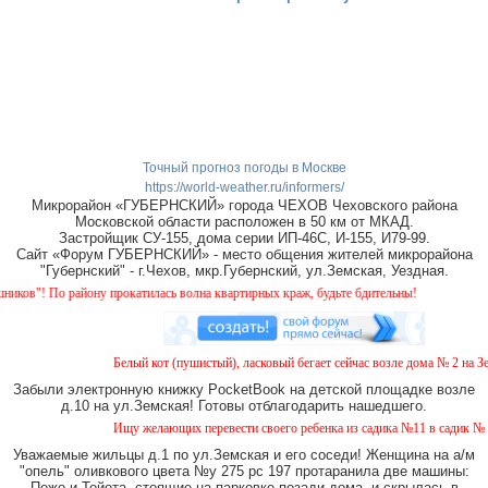
Точный прогноз погоды в Москве
https://world-weather.ru/informers/
Микрорайон «ГУБЕРНСКИЙ» города ЧЕХОВ Чеховского района
Московской области расположен в 50 км от МКАД.
Застройщик СУ-155, дома серии ИП-46С, И-155, И79-99.
Сайт «Форум ГУБЕРНСКИЙ» - место общения жителей микрорайона
"Губернский" - г.Чехов, мкр.Губернский, ул.Земская, Уездная.
ону прокатилась волна квартирных краж, будьте бдительны!
Белый кот (пушистый), ласковый бегает сейчас возле дома № 2 на Земской.
Забыли электронную книжку PocketBook на детской площадке возле
д.10 на ул.Земская! Готовы отблагодарить нашедшего.
Ищу желающих перевести своего ребенка из садика №11 в садик № 26. Есть
Уважаемые жильцы д.1 по ул.Земская и его соседи! Женщина на а/м
"опель" оливкового цвета №у 275 рс 197 протаранила две машины:
Пежо и Тойота, стоящие на парковке позади дома, и скрылась в