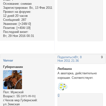
Основание:
снимаю
Зарегистрирован
: Вс, 13 Фев 2011
Провел на форуме:
12 дней 20 часов
Сообщений:
287
Уважение:
[+248/-0]
Позитив:
[+404/-19]
Последний визит:
Вт, 29 Ноя 2016 00:31
Поделиться
Вт, 8
9
Varvar
Ноя 2011 21:36
Губернчанин
Любашка
А аваторка, действительно
хорошая. Соответствует.
Пол:
Мужской
0
Возраст:
55
[1971-05-01]
г.Чехов мкр.Губернский:
ул.Земская