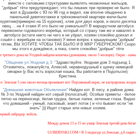
вместе с силовыми структурами выявлять незаконных жильцов,
"добрые" тёти предупреждают, что бы лишних при проверке не было. Я
жил в Душанбе с 93 по 96 год и видел, как вполне обыденно в
панельной девятиэтажке в трёхкомнатной квартире жили-были
курятник(примерно на 15 курочек), хлев для двух коров, и около десятка
овец.... на 4 этаже И это было не уникально!!! В маршрутном автобусе
перевозили годовалого жеребца, который со страху там же и навалял в
автобусе (кстати никто ни чего и не убрал, хозяин спокойно доехал и
сошёл с жеребцом на остановке) У меня вопрос к крышующим "добрым"
тётям, ВЫ ХОТИТЕ ЧТОБЫ ТАК БЫЛО И В МКР ГУБЕРНСКОМ? Скоро
мы этого и дождёмся, а пока, спите спокойно "добрые" тёти
 дома на Уездной найдена кошечка (домашняя, около 5 месяцев). Окрас - камышовый, на 
"Общение ул Уездная д 3: "
Здравствуйте. Уездная дом 3 подъезд 1.
Отзовитесь, пожалуйста, Алексей, неравнодушный к щенку немецкой
овчарки (у Вас есть взрослая кошка, Вы работаете в Подольске).
Кристина.
я 5 уже около месяца проживает кот. Персиковый окрас, не кастрирован, возраст менее г
"Домашние животные Объявления":
Найден кот. В лесу, в районе дома
№ 3 по Уездной найден кот серый (полосатый). Особые приметы - белое
пятно на переносице, белая грудка, белые лапки, зеленые глаза. Видно
что домашний - умный, ласковый, знает лоток ( и что бывает если "не
знать" ))) Ищет старых или новых хозяев.
радор. кобель.
Между домов 13 и 15 по улице Земская третий день бегает соб
GUBERNSKI.COM • В 3 подъезде ул.Земская, д.6 сидит очень