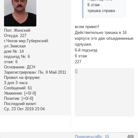
6 этаж
трешка справа
всем привет!
Пол:
Женский
Действительно трешка в 16
Откуда:
227
корпусе это две объединенные
г.Чехов мкр.Губернский:
однушки.
ул.Земская
6-й подъезд
дом №:
14
6 этаж
подъезд №:
6
этаж:
6
227
Основание:
ДСН
0
Зарегистрирован
: Пн, 9 Май 2011
Провел на форуме:
3 дня 3 часа
Сообщений:
61
Уважение:
[+0/-0]
Позитив:
[+0/-0]
Последний визит:
Ср, 23 Окт 2019 23:04
Поделиться
Вс, 15
489