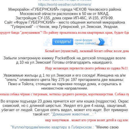
https://world-weather.ru/informers/
Микрорайон «ГУБЕРНСКИЙ» города ЧЕХОВ Чеховского района
Московской области расположен в 50 км от МКАД.
Застройщик СУ-155, дома серии ИП-46С, И-155, И79-99.
Сайт «Форум ГУБЕРНСКИЙ» - место общения жителей микрорайона
"Губернский" - г.Чехов, мкр.Губернский, ул.Земская, Уездная.
нда "домушников"! По району прокатилась волна квартирных краж, будьте бдительны!
Белый кот (пушистый), ласковый бегает сейчас возле дома № 2
Забыли электронную книжку PocketBook на детской площадке возле
д.10 на ул.Земская! Готовы отблагодарить нашедшего.
Ищу желающих перевести своего ребенка из садика №11 в сади
Уважаемые жильцы д.1 по ул.Земская и его соседи! Женщина на а/м
"опель" оливкового цвета №у 275 рс 197 протаранила две машины:
Пежо и Тойота, стоящие на парковке позади дома, и скрылась в
неизвестном направлении.
 чёрная с тигровым, метиска среднего размера, короткошерстная. Собака пугливая, не
Во втором подъезде 23 дома прячется кот или кошка (подросток). Окрас
сиамский, но с длинной шерстью. Увидел его дня 4 назад, зашуганый,
убегает от людей. Сегодня опять видел, может кто ищет. Вот примерно
такой кот:
"Домашние животные...: "
ищу попутчиков . может кто утром возит детей в сад или в шко
"Куплю/продам/меняю квартиру в Губернском.: "
Меняю свою