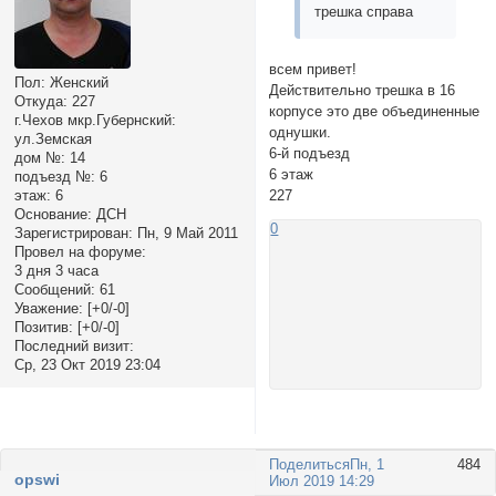
трешка справа
всем привет!
Пол:
Женский
Действительно трешка в 16
Откуда:
227
корпусе это две объединенные
г.Чехов мкр.Губернский:
однушки.
ул.Земская
6-й подъезд
дом №:
14
6 этаж
подъезд №:
6
этаж:
6
227
Основание:
ДСН
0
Зарегистрирован
: Пн, 9 Май 2011
Провел на форуме:
3 дня 3 часа
Сообщений:
61
Уважение:
[+0/-0]
Позитив:
[+0/-0]
Последний визит:
Ср, 23 Окт 2019 23:04
Поделиться
Пн, 1
484
opswi
Июл 2019 14:29