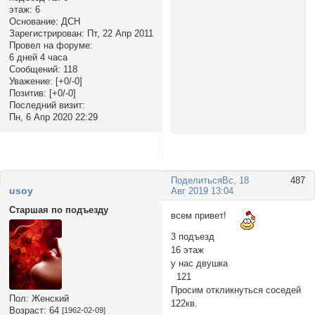
этаж:
6
Основание:
ДСН
Зарегистрирован
: Пт, 22 Апр 2011
Провел на форуме:
6 дней 4 часа
Сообщений:
118
Уважение:
[+0/-0]
Позитив:
[+0/-0]
Последний визит:
Пн, 6 Апр 2020 22:29
Поделиться
Вс, 18
487
usoy
Авг 2019 13:04
Старшая по подъезду
всем привет!
3 подъезд
16 этаж
у нас двушка
121
Просим откликнуться соседей
Пол:
Женский
122кв.
Возраст:
64
[1962-02-09]