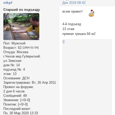
nikpf
Дек 2019 08:42
Старший по подъезду
всем привет!
4-й подъезд
13 этаж
прямая трешка 84 м2
0
Пол:
Мужской
Возраст:
62
[1964-01-04]
Откуда:
Москва
г.Чехов мкр.Губернский:
ул.Земская
дом №:
14
подъезд №:
4
этаж:
13
Основание:
ДСН
Зарегистрирован
: Вт, 26 Апр 2011
Провел на форуме:
2 дня 6 часов
Сообщений:
49
Уважение:
[+0/-0]
Позитив:
[+0/-0]
Последний визит:
Пн, 30 Мар 2020 13:33