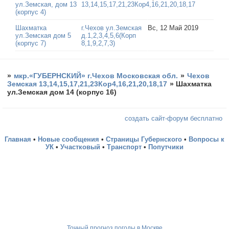
ул.Земская, дом 13
13,14,15,17,21,23Кор4,16,21,20,18,17
(корпус 4)
Шахматка
г.Чехов ул.Земская
Вс, 12 Май 2019
ул.Земская дом 5
д.1,2,3,4,5,6(Корп
(корпус 7)
8,1,9,2,7,3)
»
мкр.«ГУБЕРНСКИЙ» г.Чехов Московская обл.
»
Чехов
Земская 13,14,15,17,21,23Кор4,16,21,20,18,17
»
Шахматка
ул.Земская дом 14 (корпус 16)
создать сайт-форум бесплатно
Главная
•
Новые сообщения
•
Страницы Губернского
•
Вопросы к
УК
•
Участковый
•
Транспорт
•
Попутчики
Точный прогноз погоды в Москве