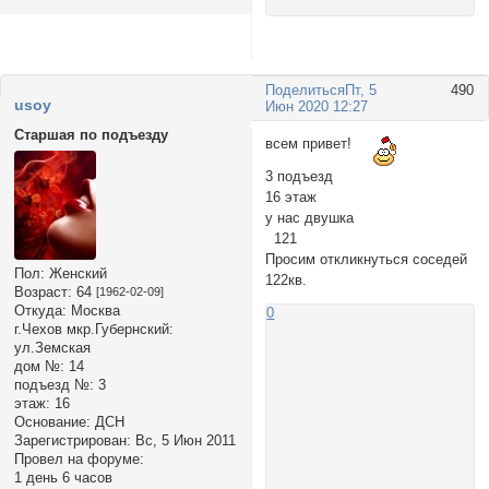
Поделиться
Пт, 5
490
usoy
Июн 2020 12:27
Старшая по подъезду
всем привет!
3 подъезд
16 этаж
у нас двушка
121
Просим откликнуться соседей
Пол:
Женский
122кв.
Возраст:
64
[1962-02-09]
Откуда:
Москва
0
г.Чехов мкр.Губернский:
ул.Земская
дом №:
14
подъезд №:
3
этаж:
16
Основание:
ДСН
Зарегистрирован
: Вс, 5 Июн 2011
Провел на форуме:
1 день 6 часов