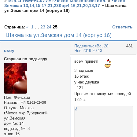
»
мкр.«ГУБЕРНСКИЙ» г.Чехов Московская обл.
»
Чехов
Земская 13,14,15,17,21,23Кор4,16,21,20,18,17
»
Шахматка
ул.Земская дом 14 (корпус 16)
Страница:
«
1
…
23
24
25
Ответить
Шахматка ул.Земская дом 14 (корпус 16)
Поделиться
Вс, 20
481
usoy
Янв 2019 20:13
Старшая по подъезду
всем привет!
3 подъезд
16 этаж
у нас двушка
121
Просим откликнуться соседей
Пол:
Женский
122кв.
Возраст:
64
[1962-02-09]
Откуда:
Москва
0
г.Чехов мкр.Губернский:
ул.Земская
дом №:
14
подъезд №:
3
этаж:
16