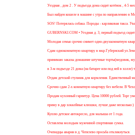
Уездная , дом 2 . У подъезда дома сидит котёнок , 4-5 мес , 
Был найден кошеле в машине с утра по направлению в Москву
SOS! Потерялась собака. Породы - карликовая такса. Уважаем
GUBERNSKI.COM • Уездная д. 3, первый подъезд сидит по
Молодая семья срочно снимет одно-двухкомнатную квартиру н
Cдам однокомнатную квартиру в мкр.Губернский ул.Земская. Р
принимаю заказы домашние штучные торты(медовик, муравейни
в 3-м подъезде 21 дома (на батарее или под ней в холле) тос
Отдам детский стульчик для кормления. Единственный минус - 
Срочно сдам 2-х комнатную квартиру без мебели. В Чехове буд
Продам кухонный гарнитур. Цена 10000 рублей. Торг уместен
приму в дар хоккейные клюшки, лучше даже несколько:)
Куплю детское автокресло, для малыша от 1 года.
Оставлена молодым мужчиной спортивная сумка.
Очевидцы аварии в д. Чепелево просьба откликнуться.