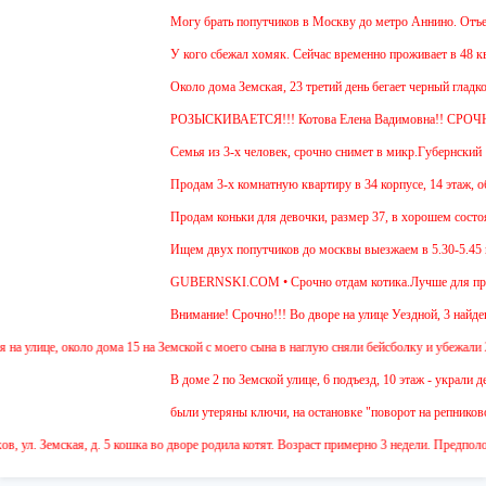
Могу брать попутчиков в Москву до метро Аннино. Отъезд 6.4
У кого сбежал хомяк. Сейчас временно проживает в 48 квартир
Около дома Земская, 23 третий день бегает черный гладкошер
РОЗЫСКИВАЕТСЯ!!! Котова Елена Вадимовна!! СРОЧНО
Семья из 3-х человек, срочно снимет в микр.Губернский 1 или
Продам 3-х комнатную квартиру в 34 корпусе, 14 этаж, общ. п
Продам коньки для девочки, размер 37, в хорошем состоянии
Ищем двух попутчиков до москвы выезжаем в 5.30-5.45 и обра
GUBERNSKI.COM • Срочно отдам котика.Лучше для проживания
Внимание! Срочно!!! Во дворе на улице Уездной, 3 найден ще
, около дома 15 на Земской с моего сына в наглую сняли бейсболку и убежали 2 девочки
В доме 2 по Земской улице, 6 подъезд, 10 этаж - украли детски
были утеряны ключи, на остановке "поворот на репниково". кт
емская, д. 5 кошка во дворе родила котят. Возраст примерно 3 недели. Предположитель