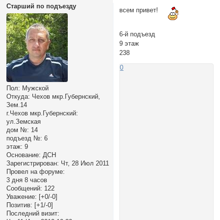
Старший по подъезду
всем привет!
6-й подъезд
9 этаж
238
0
Пол:
Мужской
Откуда:
Чехов мкр.Губернский,
Зем.14
г.Чехов мкр.Губернский:
ул.Земская
дом №:
14
подъезд №:
6
этаж:
9
Основание:
ДСН
Зарегистрирован
: Чт, 28 Июл 2011
Провел на форуме:
3 дня 8 часов
Сообщений:
122
Уважение:
[+0/-0]
Позитив:
[+1/-0]
Последний визит: