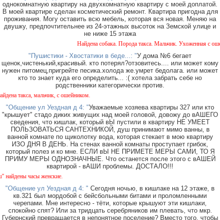
однокомнатную квартиру на двухкомнатную квартиру с моей доплатой.
В моей квартире сделан косметический ремонт. Квартира пригодна для
проживания. Могу оставить всю мебель, которая вся новая. Меняю на
двушку, предпочтительнее из 24-этажных высоток на Земской улице и
не ниже 15 этажа
Найдена собака. Порода такса. Мальчик. Ухоженная с ошейник
"Пушистики - Хвостатики в беде...: "
У дома №6 бегает
щенок,чистенький,красивый. кто потерял?отзовитесь.... или может кому
нужен питомец,пригрейте песика.холода же.умрет бедолага. или может
кто то знает куда его определить... :( хотела забрать себе но
родственники категорически против.
кса, мальчик, с ошейником.
"Общение ул Уездная д 4: "
Уважаемые хозяева квартиры 327 или кто
"крышует" стадо диких живущих над моей головой, довожу до вАШЕГО
сведения, что кишлак, который вЫ пустили в квартиру НЕ УМЕЕТ
ПОЛЬЗОВАТЬСЯ САНТЕХНИКОЙ, душ принимают мимо ванны, в
ванной комнате по щиколотку вода, которая стекает в мою квартиру
ИЗО ДНЯ В ДЕНЬ. На стенах ванной комнаты проступает грибок,
который полез и ко мне. ЕСЛИ вЫ НЕ ПРИМЕТЕ МЕРЫ САМИ, ТО Я
ПРИМУ МЕРЫ ОДНОЗНАЧНЫЕ. Что останется после этого с вАШЕЙ
квартирой - вАШИ проблемы. ДОСТАЛО!!!
ы часы женские.
"Общение ул Уездная д 4: "
Сегодня ночью, в кишлаке на 12 этаже, в
кв.321 был мордобой с бейсбольными битами и проломленными
черепами. Мне интересно - тёти, которые крышуют эти кишлаки,
спокойно спят? Или за тридцать серебряников им плевать, что мкр.
Губернский превращается в непонятное поселение? Вместо того, чтобы