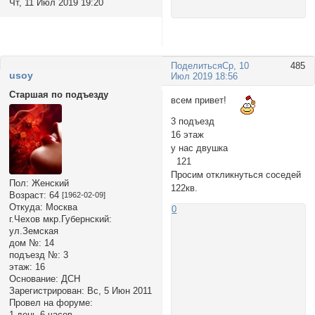
Чт, 11 Июл 2019 19:20
Поделиться
Ср, 10
485
usoy
Июл 2019 18:56
Старшая по подъезду
всем привет!
3 подъезд
16 этаж
у нас двушка
121
Просим откликнуться соседей
Пол:
Женский
122кв.
Возраст:
64
[1962-02-09]
Откуда:
Москва
0
г.Чехов мкр.Губернский:
ул.Земская
дом №:
14
подъезд №:
3
этаж:
16
Основание:
ДСН
Зарегистрирован
: Вс, 5 Июн 2011
Провел на форуме:
1 день 6 часов