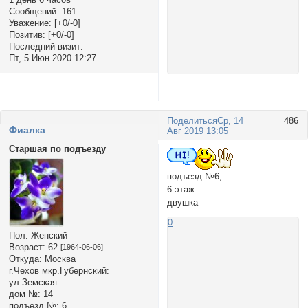
Сообщений:
161
Уважение:
[+0/-0]
Позитив:
[+0/-0]
Последний визит:
Пт, 5 Июн 2020 12:27
Поделиться
Ср, 14
486
Фиалка
Авг 2019 13:05
Старшая по подъезду
подъезд №6,
6 этаж
двушка
0
Пол:
Женский
Возраст:
62
[1964-06-06]
Откуда:
Москва
г.Чехов мкр.Губернский:
ул.Земская
дом №:
14
подъезд №:
6