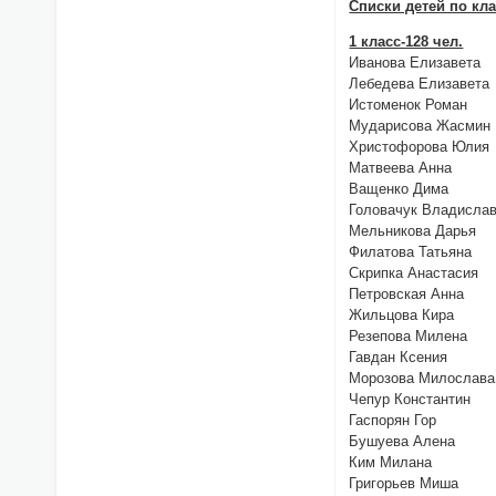
Списки детей по кл
1 класс-128 чел.
Иванова Елизавета
Лебедева Елизавета
Истоменок Роман
Мударисова Жасмин
Христофорова Юлия
Матвеева Анна
Ващенко Дима
Головачук Владисла
Мельникова Дарья
Филатова Татьяна
Скрипка Анастасия
Петровская Анна
Жильцова Кира
Резепова Милена
Гавдан Ксения
Морозова Милослава
Чепур Константин
Гаспорян Гор
Бушуева Алена
Ким Милана
Григорьев Миша