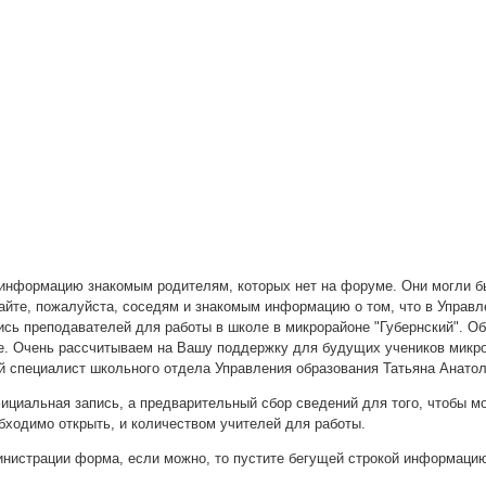
информацию знакомым родителям, которых нет на форуме. Они могли бы
айте, пожалуйста, соседям и знакомым информацию о том, что в Управл
ись преподавателей для работы в школе в микрорайоне "Губернский". О
е. Очень рассчитываем на Вашу поддержку для будущих учеников микр
й специалист школьного отдела Управления образования Татьяна Анато
официальная запись, а предварительный сбор сведений для того, чтобы 
бходимо открыть, и количеством учителей для работы.
инистрации форма, если можно, то пустите бегущей строкой информацию