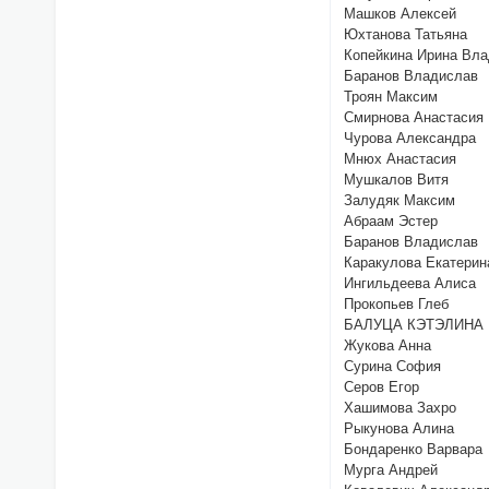
Машков Алексей
Юхтанова Татьяна
Копейкина Ирина Вл
Баранов Владислав
Троян Максим
Смирнова Анастасия
Чурова Александра
Мнюх Анастасия
Мушкалов Витя
Залудяк Максим
Абраам Эстер
Баранов Владислав
Каракулова Екатерин
Ингильдеева Алиса
Прокопьев Глеб
БАЛУЦА КЭТЭЛИНА
Жукова Анна
Сурина София
Серов Егор
Хашимова Захро
Рыкунова Алина
Бондаренко Варвара
Мурга Андрей