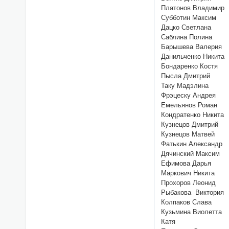
Платонов Владимир
Субботин Максим
Дацко Светлана
Саблина Полина
Барышева Валерия
Данильченко Никита
Бондаренко Костя
Пысла Дмитрий
Таку Мадэлина
Фрэцеску Андрея
Емельянов Роман
Кондратенко Никита
Кузнецов Дмитрий
Кузнецов Матвей
Фатькин Александр
Дячинский Максим
Ефимова Дарья
Маркович Никита
Прохоров Леонид
Рыбакова Виктория
Колпаков Слава
Кузьмина Виолетта
Катя