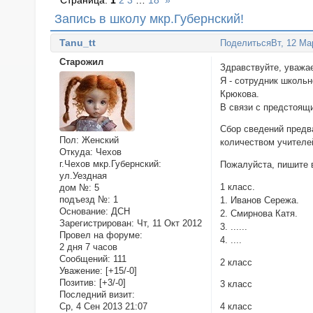
Страница:
1
2
3
…
18
»
Запись в школу мкр.Губернский!
Tanu_tt
Поделиться
Вт, 12 Ма
Старожил
Здравствуйте, уважа
Я - сотрудник школь
Крюкова.
В связи с предстоящи
Сбор сведений предв
Пол:
Женский
количеством учителе
Откуда:
Чехов
г.Чехов мкр.Губернский:
Пожалуйста, пишите в
ул.Уездная
1 класс.
дом №:
5
подъезд №:
1
1. Иванов Сережа.
Основание:
ДСН
2. Смирнова Катя.
Зарегистрирован
: Чт, 11 Окт 2012
3. ......
Провел на форуме:
4. ....
2 дня 7 часов
Сообщений:
111
2 класс
Уважение:
[+15/-0]
Позитив:
[+3/-0]
3 класс
Последний визит:
Ср, 4 Сен 2013 21:07
4 класс