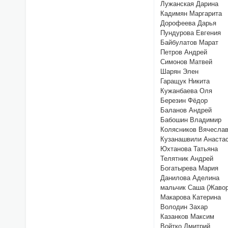
Лужанская Дарина
Кадимян Маргарита
Дорофеева Дарья
Пундурова Евгения
Байбулатов Марат
Петров Андрей
Симонов Матвей
Шарян Элен
Гаращук Никита
Кужанбаева Оля
Березин Фёдор
Баланов Андрей
Бабошин Владимир
Колясников Вячесла
Кузанашвили Анаста
Юхтанова Татьяна
Телятник Андрей
Богатырева Мария
Данилова Аделина
мальчик Саша (Жавор
Макарова Катерина
Володин Захар
Казанков Максим
Войтко Дмитрий