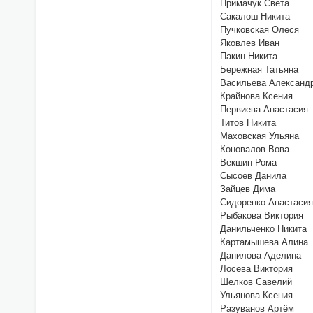
Примачук Света
Сакалош Никита
Пучковская Олеся
Яковлев Иван
Пакин Никита
Бережная Татьяна
Васильева Александ
Крайнова Ксения
Первиева Анастасия
Титов Никита
Маховская Ульяна
Коновалов Вова
Векшин Рома
Сысоев Данила
Зайцев Дима
Сидоренко Анастаси
Рыбакова Виктория
Данильченко Никита
Картамышева Алина
Данилова Аделина
Лосева Виктория
Шелков Савелий
Ульянова Ксения
Разуванов Артём