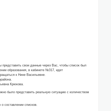
 представить свои данные через Вас, чтобы список был
ении образования, в кабинете №317, идет
бращаться к Нине Васильевне.
орайона.
льевна Крюкова.
можно было представить реальную ситуацию с количеством
 о составлении списков.