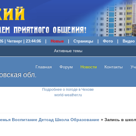
6 | Четверг | 23:44:07
|
Новые
|
Страницы
|
Фото
|
Видео
Активные темы
Главная
Форум
Новости
Контакты
Уч
вская обл.
Подробнее о погоде в Чехове
world-weather.ru
емья Воспитание Детсад Школа Образование
»
Запись в школ