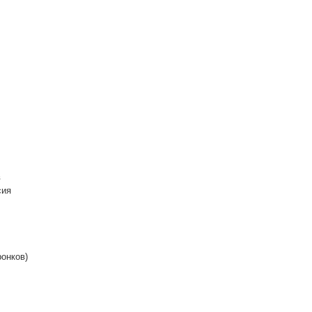
в
сия
онков)