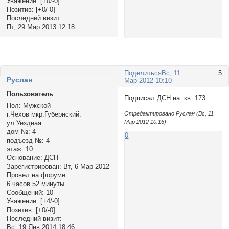
Уважение:
[+0/-0]
Позитив:
[+0/-0]
Последний визит:
Пт, 29 Мар 2013 12:18
Поделиться
Вс, 11
5
Руслан
Мар 2012 10:10
Пользователь
Подписал ДСН на кв. 173
Пол:
Мужской
г.Чехов мкр.Губернский:
Отредактировано Руслан (Вс, 11
Мар 2012 10:16)
ул.Уездная
дом №:
4
0
подъезд №:
4
этаж:
10
Основание:
ДСН
Зарегистрирован
: Вт, 6 Мар 2012
Провел на форуме:
6 часов 52 минуты
Сообщений:
10
Уважение:
[+4/-0]
Позитив:
[+0/-0]
Последний визит:
Вс, 19 Янв 2014 18:46