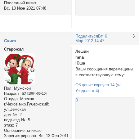
Последний визит:
Вс, 13 Июн 2021 07:48
Поделиться
Вт, 6
3
Cкиф
Мар 2012 14:47
Старожил
Леший
mnа
Юша
Ваши сообщения перемещены
в соответствующую тему:
Общение корпуса 14 (ул
Пол:
Мужской
Уездная д 4)
Возраст:
62
[1964-05-10]
Откуда:
Москва
0
г.Чехов мкр.Губернский:
ул.Земская
дом №:
2
подъезд №:
5
этаж:
7
Основание:
снимаю
Зарегистрирован
: Вс, 13 Фев 2011