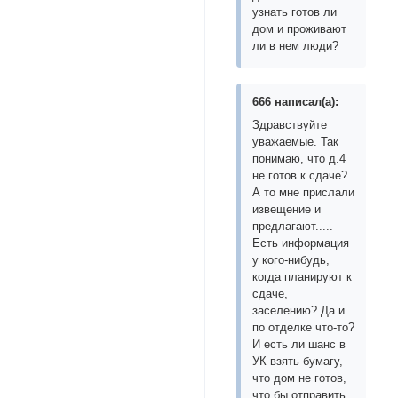
узнать готов ли
дом и проживают
ли в нем люди?
666 написал(а):
Здравствуйте
уважаемые. Так
понимаю, что д.4
не готов к сдаче?
А то мне прислали
извещение и
предлагают.....
Есть информация
у кого-нибудь,
когда планируют к
сдаче,
заселению? Да и
по отделке что-то?
И есть ли шанс в
УК взять бумагу,
что дом не готов,
что бы отправить