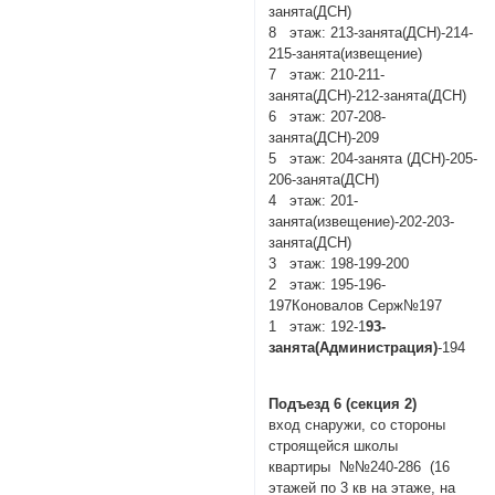
занята(ДСН)
8 этаж: 213-занята(ДСН)-214-
215-занята(извещение)
7 этаж: 210-211-
занята(ДСН)-212-занята(ДСН)
6 этаж: 207-208-
занята(ДСН)-209
5 этаж: 204-занята (ДСН)-205-
206-занята(ДСН)
4 этаж: 201-
занята(извещение)-202-203-
занята(ДСН)
3 этаж: 198-199-200
2 этаж: 195-196-
197Коновалов Серж№197
1 этаж: 192-1
93-
занята(Администрация)
-194
Подъезд 6 (секция 2)
вход снаружи, со стороны
строящейся школы
квартиры №№240-286 (16
этажей по 3 кв на этаже, на