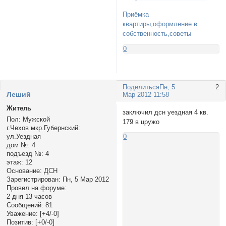
Приёмка
квартиры,оформление в
собственность,советы
0
Поделиться
Пн, 5
2
Леший
Мар 2012 11:58
Житель
заключил дсн уездная 4 кв.
Пол:
Мужской
179 в цружо
г.Чехов мкр.Губернский:
ул.Уездная
0
дом №:
4
подъезд №:
4
этаж:
12
Основание:
ДСН
Зарегистрирован
: Пн, 5 Мар 2012
Провел на форуме:
2 дня 13 часов
Сообщений:
81
Уважение:
[+4/-0]
Позитив:
[+0/-0]