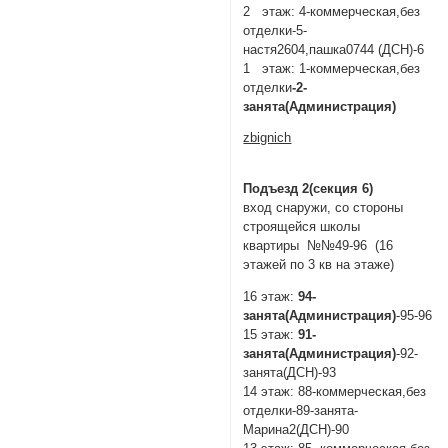
2 этаж: 4-коммерческая,без
отделки-5-
настя2604,пашка0744 (ДСН)-6
1 этаж: 1-коммерческая,без
отделки
-2-
занята(Администрация)
zbignich
Подъезд 2(секция 6)
вход снаружи, со стороны
строящейся школы
квартиры №№49-96 (16
этажей по 3 кв на этаже)
16 этаж:
94-
занята(Администрация)
-95-96
15 этаж:
91-
занята(Администрация)
-92-
занята(ДСН)-93
14 этаж: 88-коммерческая,без
отделки-89-занята-
Марина2(ДСН)-90