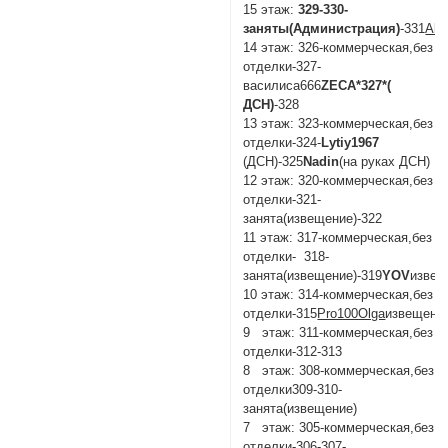
15 этаж:
329-330-
заняты(Администрация)
-331
Ale
14 этаж: 326-коммерческая,без
отделки-327-
василиса666
ZECA*327*(
ДСН)
-328
13 этаж: 323-коммерческая,без
отделки-324-
Lytiy1967
(ДСН)-325
Nadin
(на руках ДСН)
12 этаж: 320-коммерческая,без
отделки-321-
занята(извещение)-322
11 этаж: 317-коммерческая,без
отделки- 318-
занята(извещение)-319
YOV
изве
10 этаж: 314-коммерческая,без
отделки-315
Pro100Olga
извещени
9 этаж: 311-коммерческая,без
отделки-312-313
8 этаж: 308-коммерческая,без
отделки309-310-
занята(извещение)
7 этаж: 305-коммерческая,без
отделки-306-307-