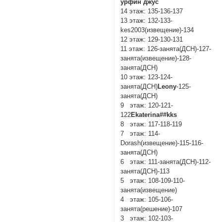
урфин джуc
14 этаж: 135-136-137
13 этаж: 132-133-
kes2003(извещение)-134
12 этаж: 129-130-131
11 этаж: 126-занята(ДСН)-127-
занята(извещение)-128-
занята(ДСН)
10 этаж: 123-124-
занята(ДСН)
Leony
-125-
занята(ДСН)
9 этаж: 120-121-
122
Ekaterina##kks
8 этаж: 117-118-119
7 этаж: 114-
Dorash(извещение)-115-116-
занята(ДСН)
6 этаж: 111-занята(ДСН)-112-
занята(ДСН)-113
5 этаж: 108-109-110-
занята(извещение)
4 этаж: 105-106-
занята(решение)-107
3 этаж: 102-103-