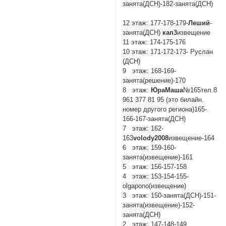
занята(ДСН)-182-занята(ДСН)
12 этаж: 177-178-179-
Леший
-
занята(ДСН)
кап3
извещение
11 этаж: 174-175-176
10 этаж: 171-172-173- Руслан
(ДСН)
9 этаж: 168-169-
занята(решение)-170
8 этаж:
ЮраМаша
№165тел.8
961 377 81 95 (это билайн.
номер другого региона)165-
166-167-занята(ДСН)
7 этаж: 162-
163
volody2008
извещение-164
6 этаж: 159-160-
занята(извещение)-161
5 этаж: 156-157-158
4 этаж: 153-154-155-
olgapono(извещение)
3 этаж: 150-занята(ДСН)-151-
занята(извещение)-152-
занята(ДСН)
2 этаж: 147-148-149