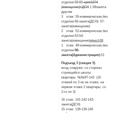
отделки-59-60-
spirit1974
(извещение)+ДСН
1.09занята
другим
3 этаж: 55-коммерческая,без
отделки-56-занята(ДСН)- 57-
занята(извещение)
2 этаж: 52-коммерческая,без
отделки-53-54-
занята(извещение)
еleech38
1 этаж: 49-коммерческая,без
отделки-
50-
занята(Администрация)
-51
Подъезд 3 (секция 5)
вход снаружи, со стороны
строящейся школы
квартиры №№97-143 (16
этажей по 3 кв на этаже, на
первом этаже 2 квартиры, со
2-го по 3)
16 этаж: 141-142-143-
занята(ДСН)
15 этаж: 138-139-140