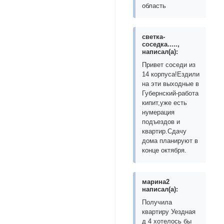
область
светка-
соседка.....,
написал(а):
Привет соседи из
14 корпуса!Ездили
на эти выходные в
Губернский-работа
кипит,уже есть
нумерация
подъездов и
квартир.Сдачу
дома планируют в
конце октября.
марина2
написал(а):
Получила
квартиру Уездная
д 4 хотелось бы