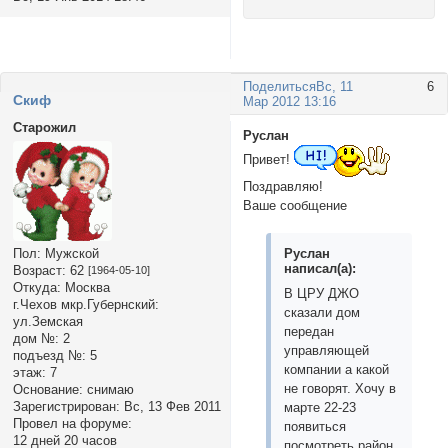
Поделиться
Вс, 11
6
Cкиф
Мар 2012 13:16
Старожил
Руслан
Привет!
Поздравляю!
Ваше сообщение
Руслан
Пол:
Мужской
написал(а):
Возраст:
62
[1964-05-10]
Откуда:
Москва
В ЦРУ ДЖО
г.Чехов мкр.Губернский:
сказали дом
ул.Земская
передан
дом №:
2
управляющей
подъезд №:
5
компании а какой
этаж:
7
не говорят. Хочу в
Основание:
снимаю
Зарегистрирован
: Вс, 13 Фев 2011
марте 22-23
Провел на форуме:
появиться
12 дней 20 часов
посмотреть район.