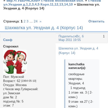
»
мкр.«ГУБЕРНСКИЙ» г.Чехов Московская обл.
»
г.Чехов
ул.Уездная д.1,2,3,4,5 Корп.11,12,13,14,10
»
Шахматка ул.
Уездная д. 4 (Корпус 14)
Страница:
1
2
3
…
24
»
Ответить
Шахматка ул. Уездная д. 4 (Корпус 14)
Поделиться
Вс, 6
1
Cкиф
Мар 2011 19:55
Старожил
Шахматка ул. Уездная д. 4
(Корпус 14)
kamchatka
написал(а):
свободные
Пол:
Мужской
квартиры.
Возраст:
62
[1964-05-10]
Уездная, 4
Откуда:
Москва
1 подъезд
г.Чехов мкр.Губернский:
1 этаж- кв. 3 ( 2-
ул.Земская
комн.)
дом №:
2
подъезд №:
5
9 этаж- кв.27 ( 2-
этаж:
7
комн.)