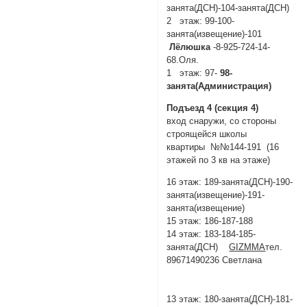
занята(ДСН)-104-занята(ДСН)
2 этаж: 99-100-
занята(извещение)-101
Лёлюшка
-8-925-724-14-
68.Оля.
1 этаж: 97-
98-
занята(Администрация)
Подъезд 4 (секция 4)
вход снаружи, со стороны
строящейся школы
квартиры №№144-191 (16
этажей по 3 кв на этаже)
16 этаж: 189-занята(ДСН)-190-
занята(извещение)-191-
занята(извещение)
15 этаж: 186-187-188
14 этаж: 183-184-185-
занята(ДСН)
GIZMMA
тел.
89671490236 Светлана
13 этаж: 180-занята(ДСН)-181-