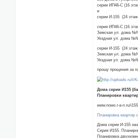
серии ИП46-С (16 эт
и
серии И-155 (24 эта
серии ИП46-С (16 эта
Земская ул. дома №№21
Уездная ул. дома №№д
серии И-155 (24 эта
Земская ул. дома №№ д
Уездная ул. дома №№ 
прошу прощения за п
Дома серии И155 (б
Планировки квартир
www.nowo.r-a-n.ru/i15
Планировка квартир 
Дома серии И-155 на
Серия И155. Планиро
Планировка двухкомн