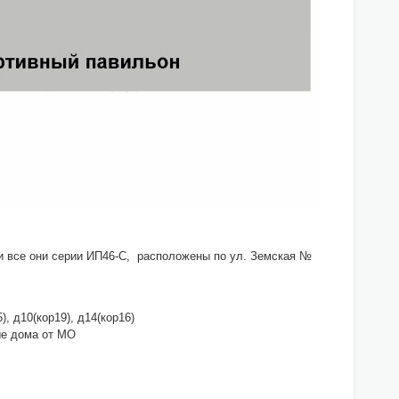
 и все они серии ИП46-С, расположены по ул. Земская №
), д10(кор19), д14(кор16)
ные дома от МО