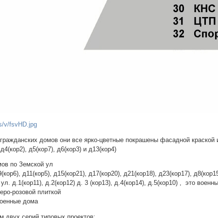
6 гражданских домов они все ярко-цветные покрашены фасадной краской
 д4(кор2), д5(кор7), д6(кор3) и д13(кор4)
мов по Земской ул
кор6), д11(кор5), д15(кор21), д17(кор20), д21(кор18), д23(кор17), д8(кор15
ул. д.1(кор11), д.2(кор12) д. 3 (кор13), д.4(кор14), д.5(кор10) , это воен
еро-розовой плиткой
военные дома
м двух серий типовых проектов: