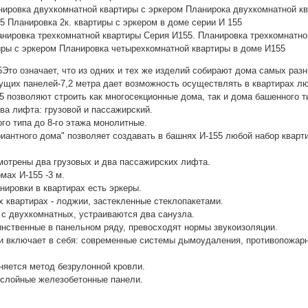
нировка двухкомнатной квартиры с эркером Планирока двухкомнатной к
5 Планировка 2к. квартиры с эркером в доме серии И 155
нировка трехкомнатной квартиры Серия И155. Планировка трехкомнатно
иры с эркером Планировка четырехкомнатной квартиры в доме И155
Это означает, что из одних и тех же изделий собирают дома самых раз
ущих панелей-7,2 метра дает возможность осуществлять в квартирах л
 позволяют строить как многосекционные дома, так и дома башенного т
ва лифта: грузовой и пассажирский.
го типа до 8-го этажа монолитные.
иантного дома" позволяет создавать в башнях И-155 любой набор кварти
мотрены два грузовых и два пассажирских лифта.
мах И-155 -3 м.
нировки в квартирах есть эркеры.
х квартирах - лоджии, застекленные стеклопакетами.
 с двухкомнатных, устраиваются два санузла.
инственные в панельном ряду, превосходят нормы звукоизоляции.
и включает в себя: современные системы дымоудаления, противопожар
няется метод безрулонной кровли.
слойные железобетонные панели.