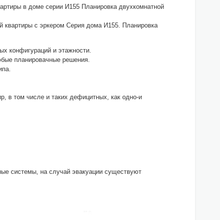
вартиры в доме серии И155 Планировка двухкомнатной
й квартиры с эркером Серия дома И155. Планировка
ных конфигураций и этажности.
юбые планировачные решения.
ипа.
р, в том числе и таких дефицитных, как одно-и
ные системы, на случай эвакуации существуют