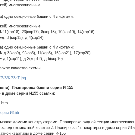
ажей) многосекционные
жа) одно секционные башни с 4 лифтами:
жей) многосекционные:
(кор18), 23(кор17), 8(кор15), 10(кор19), 14(кор16)
. 3 (кор13), д.4(кор14)
жа) одно секционные башни с 4 лифтами:
.3(кор9), 9(кор6), 11(кор5), 15(кор21), 17(кор20)
д.1(кор11), д.2(кор12), д.5(кор10)
лохое качество схемы
ашни) Планировка башни серии И-155
 в доме серии И155 ссылки:
5.htm
серии И155
зывают домами-конструкторами. Планировка рядной секции многосекцион
вка однокомнатной квартиры\ Планировка 1к. квартиры в доме серии И1
атной квартиры в доме серии И-155