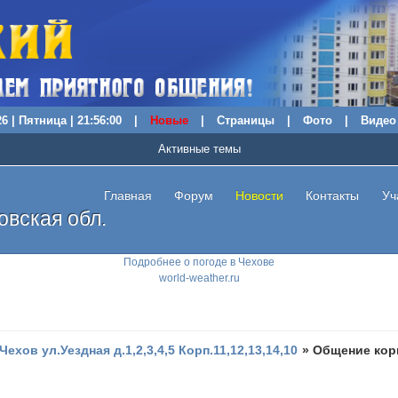
6 | Пятница | 21:56:01
|
Новые
|
Страницы
|
Фото
|
Видео
Активные темы
Главная
Форум
Новости
Контакты
Уч
вская обл.
Подробнее о погоде в Чехове
world-weather.ru
.Чехов ул.Уездная д.1,2,3,4,5 Корп.11,12,13,14,10
»
Общение корп