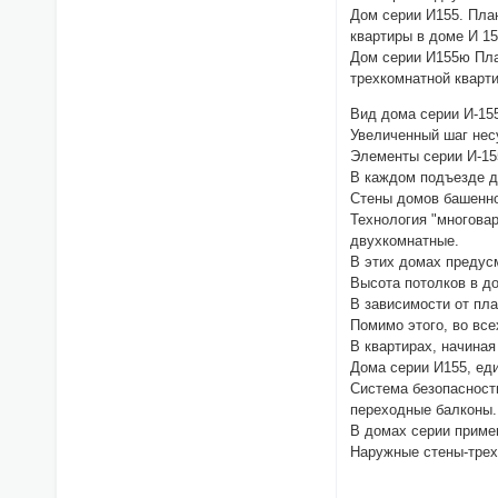
Дом серии И155. Пла
квартиры в доме И 15
Дом серии И155ю Пла
трехкомнатной кварт
Вид дома серии И-155
Увеличенный шаг нес
Элементы серии И-155
В каждом подъезде д
Стены домов башенно
Технология "многовар
двухкомнатные.
В этих домах предус
Высота потолков в до
В зависимости от пла
Помимо этого, во все
В квартирах, начиная
Дома серии И155, ед
Система безопасност
переходные балконы.
В домах серии приме
Наружные стены-трех