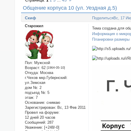
Страница:
1
2
3
…
45
»
Общение корпуса 10 (ул. Уездная д.5)
Cкиф
Поделиться
Вс, 17 Ию
Старожил
Тема создана для об
Информация о микрор
Планировки размеры 
Пол:
Мужской
Возраст:
62
[1964-05-10]
Откуда:
Москва
г.Чехов мкр.Губернский:
ул.Земская
дом №:
2
подъезд №:
5
этаж:
7
Основание:
снимаю
Зарегистрирован
: Вс, 13 Фев 2011
Провел на форуме:
12 дней 20 часов
Сообщений:
287
Уважение:
[+248/-0]