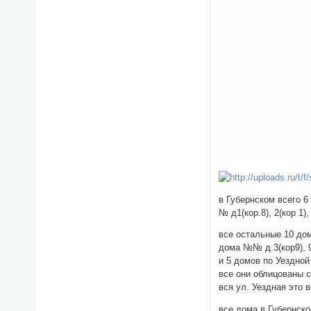
в Губернском всего 
№ д1(кор.8), 2(кор 1),
все остальные 10 до
дома №№ д.3(кор9), 9(
и 5 домов по Уездной 
все они облицованы с
вся ул. Уездная это 
все дома в Губернско