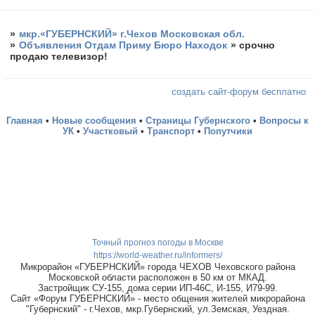
»
мкр.«ГУБЕРНСКИЙ» г.Чехов Московская обл.
»
Объявления Отдам Приму Бюро Находок
»
срочно
продаю телевизор!
создать сайт-форум бесплатно
Главная
•
Новые сообщения
•
Страницы Губернского
•
Вопросы к
УК
•
Участковый
•
Транспорт
•
Попутчики
Точный прогноз погоды в Москве
https://world-weather.ru/informers/
Микрорайон «ГУБЕРНСКИЙ» города ЧЕХОВ Чеховского района
Московской области расположен в 50 км от МКАД.
Застройщик СУ-155, дома серии ИП-46С, И-155, И79-99.
Сайт «Форум ГУБЕРНСКИЙ» - место общения жителей микрорайона
"Губернский" - г.Чехов, мкр.Губернский, ул.Земская, Уездная.