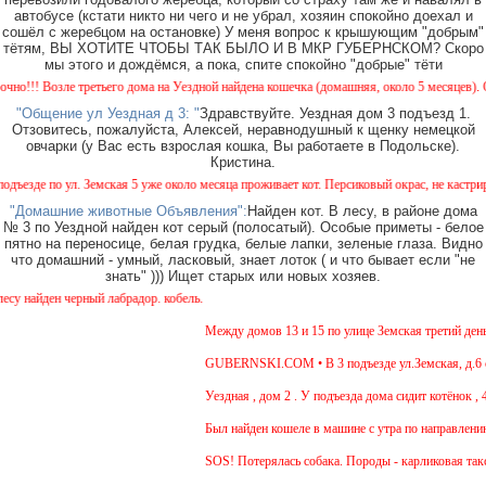
автобусе (кстати никто ни чего и не убрал, хозяин спокойно доехал и
сошёл с жеребцом на остановке) У меня вопрос к крышующим "добрым"
тётям, ВЫ ХОТИТЕ ЧТОБЫ ТАК БЫЛО И В МКР ГУБЕРНСКОМ? Скоро
мы этого и дождёмся, а пока, спите спокойно "добрые" тёти
!! Возле третьего дома на Уездной найдена кошечка (домашняя, около 5 месяцев). Окрас
"Общение ул Уездная д 3: "
Здравствуйте. Уездная дом 3 подъезд 1.
Отзовитесь, пожалуйста, Алексей, неравнодушный к щенку немецкой
овчарки (у Вас есть взрослая кошка, Вы работаете в Подольске).
Кристина.
зде по ул. Земская 5 уже около месяца проживает кот. Персиковый окрас, не кастрирован
"Домашние животные Объявления":
Найден кот. В лесу, в районе дома
№ 3 по Уездной найден кот серый (полосатый). Особые приметы - белое
пятно на переносице, белая грудка, белые лапки, зеленые глаза. Видно
что домашний - умный, ласковый, знает лоток ( и что бывает если "не
знать" ))) Ищет старых или новых хозяев.
найден черный лабрадор. кобель.
Между домов 13 и 15 по улице Земская третий день б
GUBERNSKI.COM • В 3 подъезде ул.Земская, д.6 сид
Уездная , дом 2 . У подъезда дома сидит котёнок , 4
Был найден кошеле в машине с утра по направлению 
SOS! Потерялась собака. Породы - карликовая такса