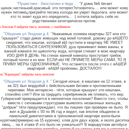
"Пушистики - Хвостатики в беде...: "
У дома №6 бегает
щенок,чистенький,красивый. кто потерял?отзовитесь.... или может кому
нужен питомец,пригрейте песика.холода же.умрет бедолага. или может
кто то знает куда его определить... :( хотела забрать себе но
родственники категорически против.
ская 6 найдена такса, мальчик, с ошейником.
"Общение ул Уездная д 4: "
Уважаемые хозяева квартиры 327 или кто
"крышует" стадо диких живущих над моей головой, довожу до вАШЕГО
сведения, что кишлак, который вЫ пустили в квартиру НЕ УМЕЕТ
ПОЛЬЗОВАТЬСЯ САНТЕХНИКОЙ, душ принимают мимо ванны, в
ванной комнате по щиколотку вода, которая стекает в мою квартиру
ИЗО ДНЯ В ДЕНЬ. На стенах ванной комнаты проступает грибок,
который полез и ко мне. ЕСЛИ вЫ НЕ ПРИМЕТЕ МЕРЫ САМИ, ТО Я
ПРИМУ МЕРЫ ОДНОЗНАЧНЫЕ. Что останется после этого с вАШЕЙ
квартирой - вАШИ проблемы. ДОСТАЛО!!!
Карандаш" найдены часы женские.
"Общение ул Уездная д 4: "
Сегодня ночью, в кишлаке на 12 этаже, в
кв.321 был мордобой с бейсбольными битами и проломленными
черепами. Мне интересно - тёти, которые крышуют эти кишлаки,
спокойно спят? Или за тридцать серебряников им плевать, что мкр.
Губернский превращается в непонятное поселение? Вместо того, чтобы
вместе с силовыми структурами выявлять незаконных жильцов,
"добрые" тёти предупреждают, что бы лишних при проверке не было. Я
жил в Душанбе с 93 по 96 год и видел, как вполне обыденно в
панельной девятиэтажке в трёхкомнатной квартире жили-были
курятник(примерно на 15 курочек), хлев для двух коров, и около десятка
овец.... на 4 этаже И это было не уникально!!! В маршрутном автобусе
перевозили годовалого жеребца, который со страху там же и навалял в