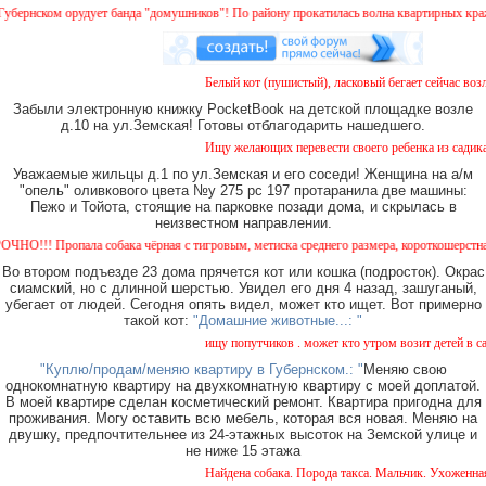
нском орудует банда "домушников"! По району прокатилась волна квартирных краж, бу
Белый кот (пушистый), ласковый бегает сейчас возле
Забыли электронную книжку PocketBook на детской площадке возле
д.10 на ул.Земская! Готовы отблагодарить нашедшего.
Ищу желающих перевести своего ребенка из садика №
Уважаемые жильцы д.1 по ул.Земская и его соседи! Женщина на а/м
"опель" оливкового цвета №у 275 рс 197 протаранила две машины:
Пежо и Тойота, стоящие на парковке позади дома, и скрылась в
неизвестном направлении.
!! Пропала собака чёрная с тигровым, метиска среднего размера, короткошерстная. Соб
Во втором подъезде 23 дома прячется кот или кошка (подросток). Окрас
сиамский, но с длинной шерстью. Увидел его дня 4 назад, зашуганый,
убегает от людей. Сегодня опять видел, может кто ищет. Вот примерно
такой кот:
"Домашние животные...: "
ищу попутчиков . может кто утром возит детей в сад 
"Куплю/продам/меняю квартиру в Губернском.: "
Меняю свою
однокомнатную квартиру на двухкомнатную квартиру с моей доплатой.
В моей квартире сделан косметический ремонт. Квартира пригодна для
проживания. Могу оставить всю мебель, которая вся новая. Меняю на
двушку, предпочтительнее из 24-этажных высоток на Земской улице и
не ниже 15 этажа
Найдена собака. Порода такса. Мальчик. Ухоженная с