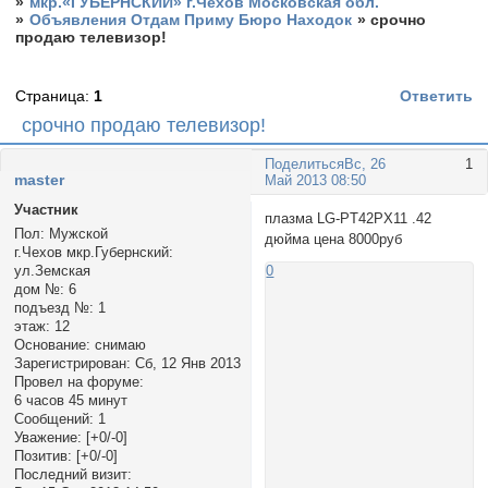
»
мкр.«ГУБЕРНСКИЙ» г.Чехов Московская обл.
»
Объявления Отдам Приму Бюро Находок
»
срочно
продаю телевизор!
Страница:
1
Ответить
срочно продаю телевизор!
Поделиться
Вс, 26
1
master
Май 2013 08:50
Участник
плазма LG-PT42PX11 .42
Пол:
Мужской
дюйма цена 8000руб
г.Чехов мкр.Губернский:
ул.Земская
0
дом №:
6
подъезд №:
1
этаж:
12
Основание:
снимаю
Зарегистрирован
: Сб, 12 Янв 2013
Провел на форуме:
6 часов 45 минут
Сообщений:
1
Уважение:
[+0/-0]
Позитив:
[+0/-0]
Последний визит: