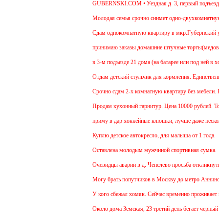
GUBERNSKI.COM • Уездная д. 3, первый подъезд 
Молодая семья срочно снимет одно-двухкомнатную кв
Cдам однокомнатную квартиру в мкр.Губернский ул.Зе
принимаю заказы домашние штучные торты(медовик, м
в 3-м подъезде 21 дома (на батарее или под ней в х
Отдам детский стульчик для кормления. Единственный 
Срочно сдам 2-х комнатную квартиру без мебели. В Че
Продам кухонный гарнитур. Цена 10000 рублей. Торг
приму в дар хоккейные клюшки, лучше даже нескольк
Куплю детское автокресло, для малыша от 1 года.
Оставлена молодым мужчиной спортивная сумка.
Очевидцы аварии в д. Чепелево просьба откликнуться
Могу брать попутчиков в Москву до метро Аннино. От
У кого сбежал хомяк. Сейчас временно проживает в 48
Около дома Земская, 23 третий день бегает черный г