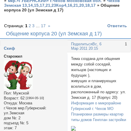
»
мкр.«ГУБЕРНСКИЙ» г.Чехов Московская обл.
»
Чехов
Земская 13,14,15,17,21,23Кор4,16,21,20,18,17
»
Общение
корпуса 20 (ул Земская д 17)
Страница:
1
2
3
…
17
»
Ответить
Общение корпуса 20 (ул Земская д 17)
Поделиться
Вс, 6
1
Cкиф
Мар 2011 20:15
Старожил
Тема создана для общения
между собой соседей,
жильцов (настоящих и
будущих ),
живущих и планирующих
вселиться в дом,
расположенный по адресу: ул.
Пол:
Мужской
Земская д. 17 (Корпус 20)
Возраст:
62
[1964-05-10]
Информация о микрорайоне
Откуда:
Москва
г.Чехов мкр.Губернский:
Губернский г. Чехов МО
ул.Земская
Планировки размеры квартир
дом №:
2
типы домов Генплан застройки
подъезд №:
5
этаж:
7