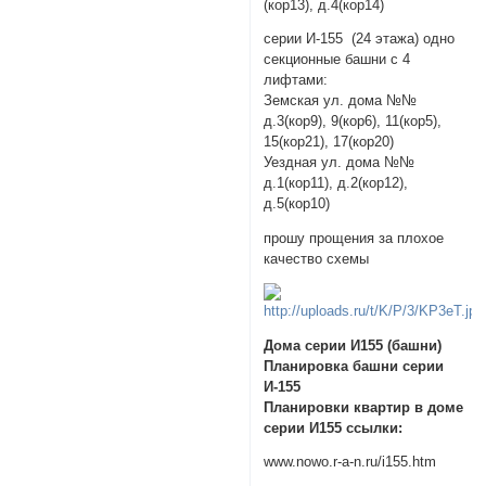
(кор13), д.4(кор14)
серии И-155 (24 этажа) одно
секционные башни с 4
лифтами:
Земская ул. дома №№
д.3(кор9), 9(кор6), 11(кор5),
15(кор21), 17(кор20)
Уездная ул. дома №№
д.1(кор11), д.2(кор12),
д.5(кор10)
прошу прощения за плохое
качество схемы
Дома серии И155 (башни)
Планировка башни серии
И-155
Планировки квартир в доме
серии И155 ссылки:
www.nowo.r-a-n.ru/i155.htm