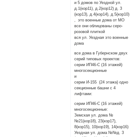
и 5 домов по Уездной ул.
д.1(кор11), д.2(кор12) д. 3
(кор13), д.4(кор14), д.5(кор10)
, это военные дома от МО
все они облицованы серо-
розовой плиткой
вся ул. Уездная это военные
дома
все дома в Губернском двух
серий типовых проектов:
серии ИП46-С (16 этажей)
многосекционные
и
серии И-155 (24 этажа) одно
секционные башни с 4
лифтами:
серии ИП46-С (16 этажей)
многосекционные:
Земская ул. дома №
№21(кор18), 23(кор17),
8(кор15), 10(кор19), 14(кор16)
Уездная ул. дома №№д. 3