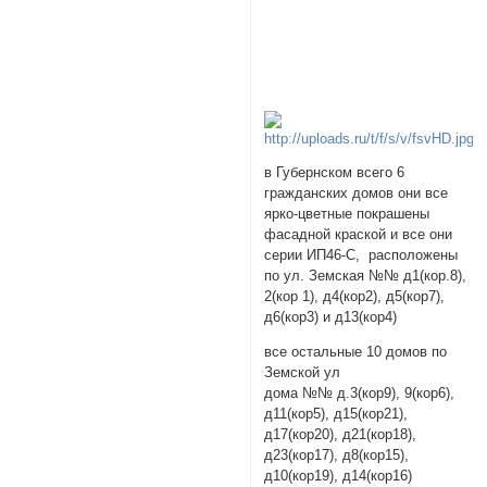
в Губернском всего 6
гражданских домов они все
ярко-цветные покрашены
фасадной краской и все они
серии ИП46-С, расположены
по ул. Земская №№ д1(кор.8),
2(кор 1), д4(кор2), д5(кор7),
д6(кор3) и д13(кор4)
все остальные 10 домов по
Земской ул
дома №№ д.3(кор9), 9(кор6),
д11(кор5), д15(кор21),
д17(кор20), д21(кор18),
д23(кор17), д8(кор15),
д10(кор19), д14(кор16)