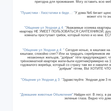
пригодна для проживания. Могу оставить всю меб
"Пушистики - Хвостатики в беде...: "
У дома №6 бегает щенок
может кто то зн
"Общение ул Уездная д 4: "
Уважаемые хозяева квартиры 
квартиру НЕ УМЕЕТ ПОЛЬЗОВАТЬСЯ САНТЕХНИКОЙ, душ прин
комнаты проступает грибок, который полез и ко мн
"Общение ул Уездная д 4: "
Сегодня ночью, в кишлаке на 
кишлаки, спокойно спят? Или за тридцать серебряников им
незаконных жильцов, "добрые" тёти предупреждают, чт
трёхкомнатной квартире жили-были курятник(примерно на 15
годовалого жеребца, который со страху там же и навалял в
"добрым" тётям, ВЫ ХОТИТЕ ЧТОБ
"Общение ул Уездная д 3: "
Здравствуйте. Уездная дом 3 п
"Домашние животные Объявления":
Найден кот. В лесу, в р
зеленые глаза. Видно что дома