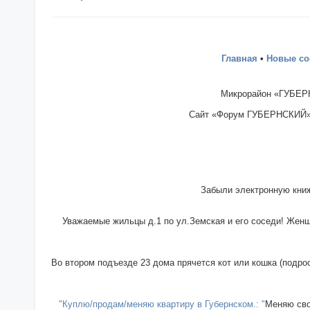
Главная
•
Новые с
Микрорайон «ГУБЕРН
Сайт «Форум ГУБЕРНСКИЙ» - 
Забыли электронную книж
Уважаемые жильцы д.1 по ул.Земская и его соседи! Женщи
Во втором подъезде 23 дома прячется кот или кошка (подрос
"Куплю/продам/меняю квартиру в Губернском.: "
Меняю сво