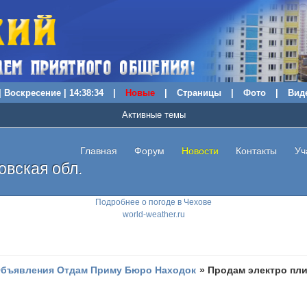
| Воскресение | 14:38:35
|
Новые
|
Страницы
|
Фото
|
Вид
Активные темы
Главная
Форум
Новости
Контакты
Уч
вская обл.
Подробнее о погоде в Чехове
world-weather.ru
бъявления Отдам Приму Бюро Находок
»
Продам электро пли