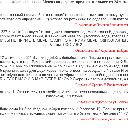
ель, которая вся новая. Меняю на двушку, предпочтительнее из 24-этаж
,чистенький,красивый. кто потерял?отзовитесь.... или может кому нуже
ает куда его определить... :( хотела забрать себе но родственники катег
В районе дома Земская 6 найдена такса, мальчик
327 или кто "крышует" стадо диких живущих над моей головой, довожу
имают мимо ванны, в ванной комнате по щиколотку вода, которая ст
е. ЕСЛИ вЫ НЕ ПРИМЕТЕ МЕРЫ САМИ, ТО Я ПРИМУ МЕРЫ ОДНОЗНАЧНЫЕ. Ч
проблемы. ДОСТАЛО!!!
Около магазина "Карандаш" найдены часы женс
12 этаже, в кв.321 был мордобой с бейсбольными битами и проломленны
 плевать, что мкр. Губернский превращается в непонятное поселение? В
о бы лишних при проверке не было. Я жил в Душанбе с 93 по 96 год и в
 курочек), хлев для двух коров, и около десятка овец.... на 4 этаже И 
 автобусе (кстати никто ни чего и не убрал, хозяин спокойно доехал и
Ы ТАК БЫЛО И В МКР ГУБЕРНСКОМ? Скоро мы этого и дождёмся, а пок
Внимание! Срочно!!! Возле третьего дома на Уе
одъезд 1. Отзовитесь, пожалуйста, Алексей, неравнодушный к щенку нем
Подольске). Кристина.
Внимание! В подъезде по ул. Земская 5 уже окол
айоне дома № 3 по Уездной найден кот серый (полосатый). Особые примет
шний - умный, ласковый, знает лоток ( и что бывает если "не знать" )))
Внимание! В лесу найден черный лабрадор. кобе