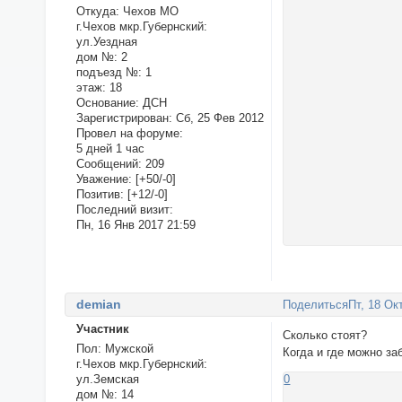
Откуда:
Чехов МО
г.Чехов мкр.Губернский:
ул.Уездная
дом №:
2
подъезд №:
1
этаж:
18
Основание:
ДСН
Зарегистрирован
: Сб, 25 Фев 2012
Провел на форуме:
5 дней 1 час
Сообщений:
209
Уважение:
[+50/-0]
Позитив:
[+12/-0]
Последний визит:
Пн, 16 Янв 2017 21:59
demian
Поделиться
Пт, 18 Ок
Участник
Сколько стоят?
Пол:
Мужской
Когда и где можно заб
г.Чехов мкр.Губернский:
ул.Земская
0
дом №:
14