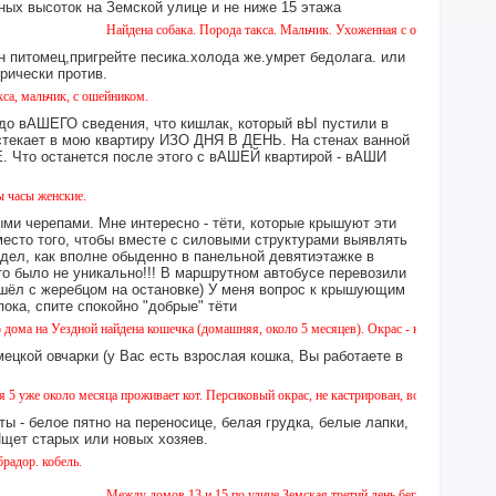
ных высоток на Земской улице и не ниже 15 этажа
Найдена собака. Порода такса. Мальчик. Ухоженная с ошейником. Найдена в
н питомец,пригрейте песика.холода же.умрет бедолага. или
орически против.
, с ошейником.
 до вАШЕГО сведения, что кишлак, который вЫ пустили в
екает в мою квартиру ИЗО ДНЯ В ДЕНЬ. На стенах ванной
то останется после этого с вАШЕЙ квартирой - вАШИ
кие.
ми черепами. Мне интересно - тёти, которые крышуют эти
место того, чтобы вместе с силовыми структурами выявлять
идел, как вполне обыденно в панельной девятиэтажке в
это было не уникально!!! В маршрутном автобусе перевозили
 сошёл с жеребцом на остановке) У меня вопрос к крышующим
а, спите спокойно "добрые" тёти
здной найдена кошечка (домашняя, около 5 месяцев). Окрас - камышовый, на один глазик
ецкой овчарки (у Вас есть взрослая кошка, Вы работаете в
о месяца проживает кот. Персиковый окрас, не кастрирован, возраст менее года, ухожен
ы - белое пятно на переносице, белая грудка, белые лапки,
 Ищет старых или новых хозяев.
ль.
Между домов 13 и 15 по улице Земская третий день бегает собака из пород