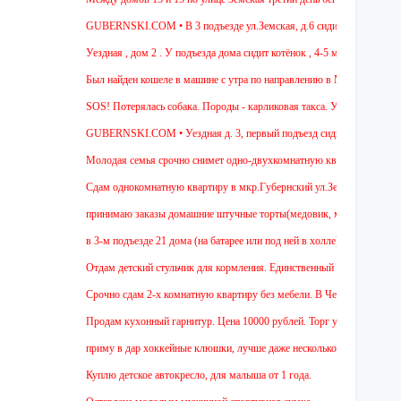
GUBERNSKI.COM • В 3 подъезде ул.Земская, д.6 сидит очень голодная че
Уездная , дом 2 . У подъезда дома сидит котёнок , 4-5 мес , девочка. Чёрн
Был найден кошеле в машине с утра по направлению в Москву,девушка сади
SOS! Потерялась собака. Породы - карликовая такса. Уважаемые соседи! Ж
GUBERNSKI.COM • Уездная д. 3, первый подъезд сидит полосатый ОЧЕ
Молодая семья срочно снимет одно-двухкомнатную квартиру на длительный
Cдам однокомнатную квартиру в мкр.Губернский ул.Земская. Ремонт от заст
принимаю заказы домашние штучные торты(медовик, муравейник, наполеон,
в 3-м подъезде 21 дома (на батарее или под ней в холле) тоскует и довер
Отдам детский стульчик для кормления. Единственный минус - нет мягкой н
Срочно сдам 2-х комнатную квартиру без мебели. В Чехове буду после 15-00
Продам кухонный гарнитур. Цена 10000 рублей. Торг уместен.
приму в дар хоккейные клюшки, лучше даже несколько:)
Куплю детское автокресло, для малыша от 1 года.