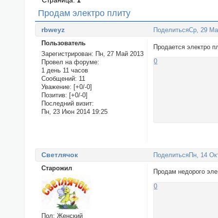
Страница:
1
Продам электро плиту
rbweyz
Поделиться
Ср, 29 Ма
Пользователь
Продается электро пл
Зарегистрирован
: Пн, 27 Май 2013
0
Провел на форуме:
1 день 11 часов
Сообщений:
11
Уважение:
[+0/-0]
Позитив:
[+0/-0]
Последний визит:
Пн, 23 Июн 2014 19:25
Светлячок
Поделиться
Пн, 14 Ок
Старожил
Продам недорого элек
0
Пол:
Женский