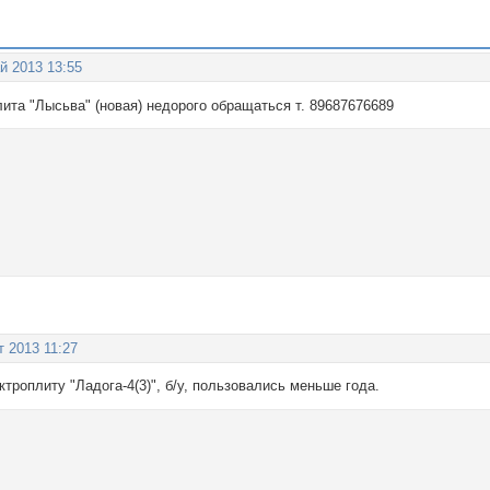
й 2013 13:55
ита "Лысьва" (новая) недорого обращаться т. 89687676689
т 2013 11:27
троплиту "Ладога-4(3)", б/у, пользовались меньше года.