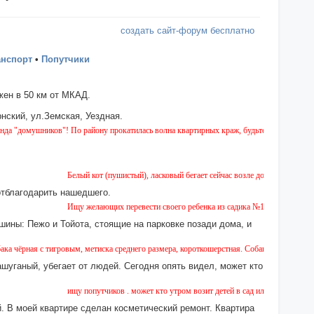
создать сайт-форум бесплатно
анспорт
•
Попутчики
ен в 50 км от МКАД.
нский, ул.Земская, Уездная.
иков"! По району прокатилась волна квартирных краж, будьте бдительны!
Белый кот (пушистый), ласковый бегает сейчас возле дома № 2 на Земской.
отблагодарить нашедшего.
Ищу желающих перевести своего ребенка из садика №11 в садик № 26. Есть
шины: Пежо и Тойота, стоящие на парковке позади дома, и
игровым, метиска среднего размера, короткошерстная. Собака пугливая, не агрессивная
ашуганый, убегает от людей. Сегодня опять видел, может кто
ищу попутчиков . может кто утром возит детей в сад или в школу в город ? 
 В моей квартире сделан косметический ремонт. Квартира