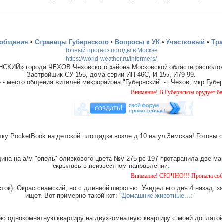
ообщения
•
Страницы Губернского
•
Вопросы к УК
•
Участковый
•
Тр
Точный прогноз погоды в Москве
https://world-weather.ru/informers/
СКИЙ» города ЧЕХОВ Чеховского района Московской области располож
Застройщик СУ-155, дома серии ИП-46С, И-155, И79-99.
место общения жителей микрорайона "Губернский" - г.Чехов, мкр.Губер
Внимание! В Губернском орудует банда "домушн
ку PocketBook на детской площадке возле д.10 на ул.Земская! Готовы 
на на а/м "опель" оливкового цвета №у 275 рс 197 протаранила две ма
скрылась в неизвестном направлении.
Внимание! СРОЧНО!!! Пропала собака чёрная с т
ток). Окрас сиамский, но с длинной шерстью. Увидел его дня 4 назад, з
ищет. Вот примерно такой кот:
"Домашние животные...: "
ю однокомнатную квартиру на двухкомнатную квартиру с моей доплатой.