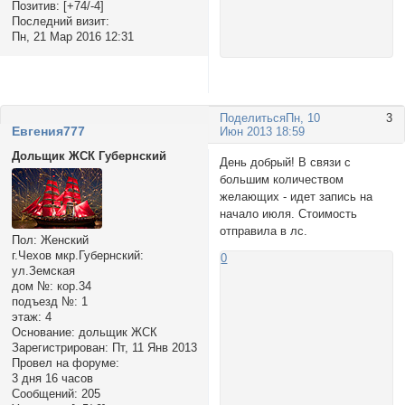
Позитив:
[+74/-4]
Последний визит:
Пн, 21 Мар 2016 12:31
Поделиться
Пн, 10
3
Евгения777
Июн 2013 18:59
Дольщик ЖСК Губернский
День добрый! В связи с
большим количеством
желающих - идет запись на
начало июля. Стоимость
отправила в лс.
Пол:
Женский
г.Чехов мкр.Губернский:
0
ул.Земская
дом №:
кор.34
подъезд №:
1
этаж:
4
Основание:
дольщик ЖСК
Зарегистрирован
: Пт, 11 Янв 2013
Провел на форуме:
3 дня 16 часов
Сообщений:
205