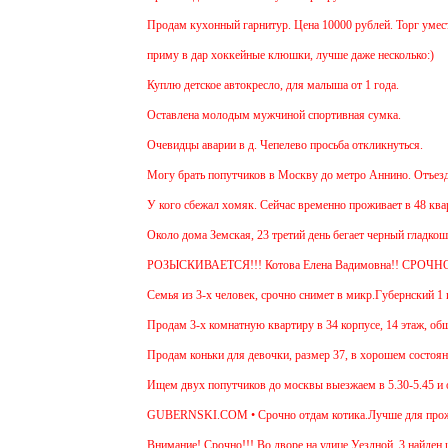
Продам кухонный гарнитур. Цена 10000 рублей. Торг уместен
приму в дар хоккейные клюшки, лучше даже несколько:)
Куплю детское автокресло, для малыша от 1 года.
Оставлена молодым мужчиной спортивная сумка.
Очевидцы аварии в д. Чепелево просьба откликнуться.
Могу брать попутчиков в Москву до метро Аннино. Отъезд 6.4
У кого сбежал хомяк. Сейчас временно проживает в 48 квартире
Около дома Земская, 23 третий день бегает черный гладкошерс
РОЗЫСКИВАЕТСЯ!!! Котова Елена Вадимовна!! СРОЧНО 
Семья из 3-х человек, срочно снимет в микр.Губернский 1 или
Продам 3-х комнатную квартиру в 34 корпусе, 14 этаж, общ. п
Продам коньки для девочки, размер 37, в хорошем состоянии.
Ищем двух попутчиков до москвы выезжаем в 5.30-5.45 и обра
GUBERNSKI.COM • Срочно отдам котика.Лучше для проживания
Внимание! Срочно!!! Во дворе на улице Уездной, 3 найден щен