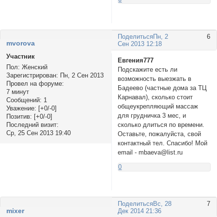
Поделиться
Пн, 2
6
mvorova
Сен 2013 12:18
Участник
Евгения777
Пол:
Женский
Подскажите есть ли
Зарегистрирован
: Пн, 2 Сен 2013
возможность выезжать в
Провел на форуме:
Бадеево (частные дома за ТЦ
7 минут
Карнавал), сколько стоит
Сообщений:
1
общеукрепляющий массаж
Уважение:
[+0/-0]
для грудничка 3 мес, и
Позитив:
[+0/-0]
сколько длиться по времени.
Последний визит:
Ср, 25 Сен 2013 19:40
Оставьте, пожалуйста, свой
контактный тел. Спасибо! Мой
email - mbaeva@list.ru
0
Поделиться
Вс, 28
7
mixer
Дек 2014 21:36