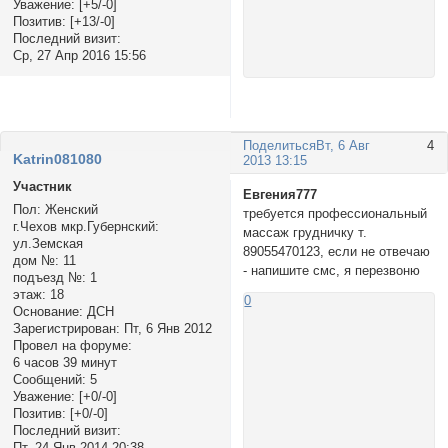
Уважение:
[+5/-0]
Позитив:
[+13/-0]
Последний визит:
Ср, 27 Апр 2016 15:56
Поделиться
Вт, 6 Авг
4
Katrin081080
2013 13:15
Участник
Евгения777
Пол:
Женский
требуется профессиональный
г.Чехов мкр.Губернский:
массаж грудничку т.
ул.Земская
89055470123, если не отвечаю
дом №:
11
- напишите смс, я перезвоню
подъезд №:
1
этаж:
18
0
Основание:
ДСН
Зарегистрирован
: Пт, 6 Янв 2012
Провел на форуме:
6 часов 39 минут
Сообщений:
5
Уважение:
[+0/-0]
Позитив:
[+0/-0]
Последний визит:
Пт, 24 Янв 2014 20:38