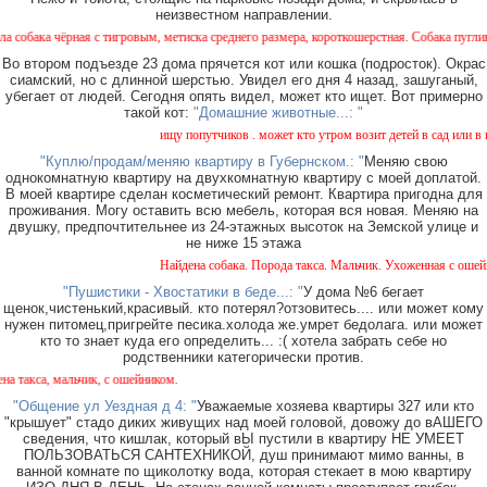
неизвестном направлении.
 чёрная с тигровым, метиска среднего размера, короткошерстная. Собака пугливая, не 
Во втором подъезде 23 дома прячется кот или кошка (подросток). Окрас
сиамский, но с длинной шерстью. Увидел его дня 4 назад, зашуганый,
убегает от людей. Сегодня опять видел, может кто ищет. Вот примерно
такой кот:
"Домашние животные...: "
ищу попутчиков . может кто утром возит детей в сад или в шко
"Куплю/продам/меняю квартиру в Губернском.: "
Меняю свою
однокомнатную квартиру на двухкомнатную квартиру с моей доплатой.
В моей квартире сделан косметический ремонт. Квартира пригодна для
проживания. Могу оставить всю мебель, которая вся новая. Меняю на
двушку, предпочтительнее из 24-этажных высоток на Земской улице и
не ниже 15 этажа
Найдена собака. Порода такса. Мальчик. Ухоженная с ошейнико
"Пушистики - Хвостатики в беде...: "
У дома №6 бегает
щенок,чистенький,красивый. кто потерял?отзовитесь.... или может кому
нужен питомец,пригрейте песика.холода же.умрет бедолага. или может
кто то знает куда его определить... :( хотела забрать себе но
родственники категорически против.
са, мальчик, с ошейником.
"Общение ул Уездная д 4: "
Уважаемые хозяева квартиры 327 или кто
"крышует" стадо диких живущих над моей головой, довожу до вАШЕГО
сведения, что кишлак, который вЫ пустили в квартиру НЕ УМЕЕТ
ПОЛЬЗОВАТЬСЯ САНТЕХНИКОЙ, душ принимают мимо ванны, в
ванной комнате по щиколотку вода, которая стекает в мою квартиру