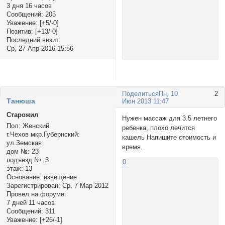
3 дня 16 часов
Сообщений:
205
Уважение:
[+5/-0]
Позитив:
[+13/-0]
Последний визит:
Ср, 27 Апр 2016 15:56
Поделиться
Пн, 10
2
Tанюша
Июн 2013 11:47
Старожил
Нужен массаж для 3.5 летнего
Пол:
Женский
ребенка, плохо лечится
г.Чехов мкр.Губернский:
кашель Напишите стоимость и
ул.Земская
время.
дом №:
23
подъезд №:
3
0
этаж:
13
Основание:
извещение
Зарегистрирован
: Ср, 7 Мар 2012
Провел на форуме:
7 дней 11 часов
Сообщений:
311
Уважение:
[+26/-1]