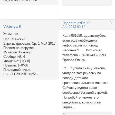
Поделиться
Пт, 16
5
Viktorya K
Авг 2013 09:12
Участник
Katrin081080, здравствуйте,
Пол:
Женский
если ещё необходима
Зарегистрирован
: Ср, 1 Май 2013
информация по поводу
Провел на форуме:
массажа?! ... Вот номер
15 часов 35 минут
телефона - 8-910-495-03-93
Сообщений:
4
Орлова Ольга.
Уважение:
[+0/-0]
Позитив:
[+0/-0]
P.S.: Купила схему Чехова,
Последний визит:
увидела там рекламу по
Сб, 21 Ноя 2015 02:25
поводу детского
профессионального массажа.
Сейчас увидела ваше
сообщение бегущей строкой.
Попробуйте, может это
специалист, которого вы
ищите...
0