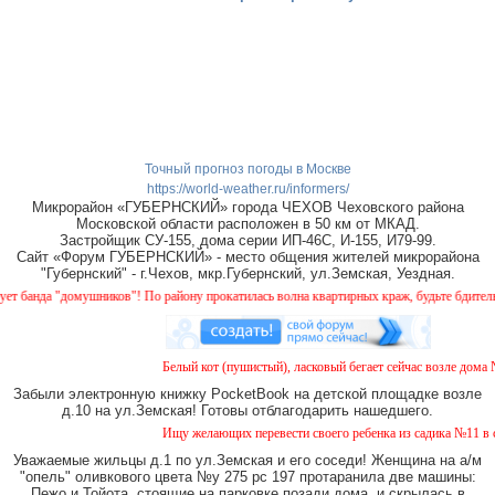
Точный прогноз погоды в Москве
https://world-weather.ru/informers/
Микрорайон «ГУБЕРНСКИЙ» города ЧЕХОВ Чеховского района
Московской области расположен в 50 км от МКАД.
Застройщик СУ-155, дома серии ИП-46С, И-155, И79-99.
Сайт «Форум ГУБЕРНСКИЙ» - место общения жителей микрорайона
"Губернский" - г.Чехов, мкр.Губернский, ул.Земская, Уездная.
нда "домушников"! По району прокатилась волна квартирных краж, будьте бдительны!
Белый кот (пушистый), ласковый бегает сейчас возле дома № 2
Забыли электронную книжку PocketBook на детской площадке возле
д.10 на ул.Земская! Готовы отблагодарить нашедшего.
Ищу желающих перевести своего ребенка из садика №11 в сади
Уважаемые жильцы д.1 по ул.Земская и его соседи! Женщина на а/м
"опель" оливкового цвета №у 275 рс 197 протаранила две машины:
Пежо и Тойота, стоящие на парковке позади дома, и скрылась в