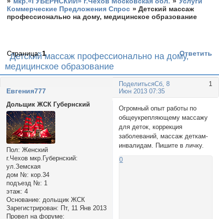
»
мкр.«ГУБЕРНСКИЙ» г.Чехов Московская обл.
»
Услуги
Коммерческие Предложения Спрос
»
Детский массаж
профессионально на дому, медицинское образование
Страница:
1
Ответить
Детский массаж профессионально на дому,
медицинское образование
Поделиться
Сб, 8
1
Евгения777
Июн 2013 07:35
Дольщик ЖСК Губернский
Огромный опыт работы по
общеукрепляющему массажу
для деток, коррекция
заболеваний, массаж деткам-
инвалидам. Пишите в личку.
Пол:
Женский
г.Чехов мкр.Губернский:
0
ул.Земская
дом №:
кор.34
подъезд №:
1
этаж:
4
Основание:
дольщик ЖСК
Зарегистрирован
: Пт, 11 Янв 2013
Провел на форуме: