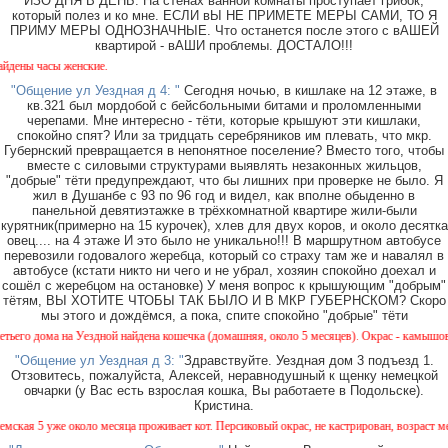
ИЗО ДНЯ В ДЕНЬ. На стенах ванной комнаты проступает грибок,
который полез и ко мне. ЕСЛИ вЫ НЕ ПРИМЕТЕ МЕРЫ САМИ, ТО Я
ПРИМУ МЕРЫ ОДНОЗНАЧНЫЕ. Что останется после этого с вАШЕЙ
квартирой - вАШИ проблемы. ДОСТАЛО!!!
 часы женские.
"Общение ул Уездная д 4: "
Сегодня ночью, в кишлаке на 12 этаже, в
кв.321 был мордобой с бейсбольными битами и проломленными
черепами. Мне интересно - тёти, которые крышуют эти кишлаки,
спокойно спят? Или за тридцать серебряников им плевать, что мкр.
Губернский превращается в непонятное поселение? Вместо того, чтобы
вместе с силовыми структурами выявлять незаконных жильцов,
"добрые" тёти предупреждают, что бы лишних при проверке не было. Я
жил в Душанбе с 93 по 96 год и видел, как вполне обыденно в
панельной девятиэтажке в трёхкомнатной квартире жили-были
курятник(примерно на 15 курочек), хлев для двух коров, и около десятка
овец.... на 4 этаже И это было не уникально!!! В маршрутном автобусе
перевозили годовалого жеребца, который со страху там же и навалял в
автобусе (кстати никто ни чего и не убрал, хозяин спокойно доехал и
сошёл с жеребцом на остановке) У меня вопрос к крышующим "добрым"
тётям, ВЫ ХОТИТЕ ЧТОБЫ ТАК БЫЛО И В МКР ГУБЕРНСКОМ? Скоро
мы этого и дождёмся, а пока, спите спокойно "добрые" тёти
дома на Уездной найдена кошечка (домашняя, около 5 месяцев). Окрас - камышовый, на 
"Общение ул Уездная д 3: "
Здравствуйте. Уездная дом 3 подъезд 1.
Отзовитесь, пожалуйста, Алексей, неравнодушный к щенку немецкой
овчарки (у Вас есть взрослая кошка, Вы работаете в Подольске).
Кристина.
 5 уже около месяца проживает кот. Персиковый окрас, не кастрирован, возраст менее го