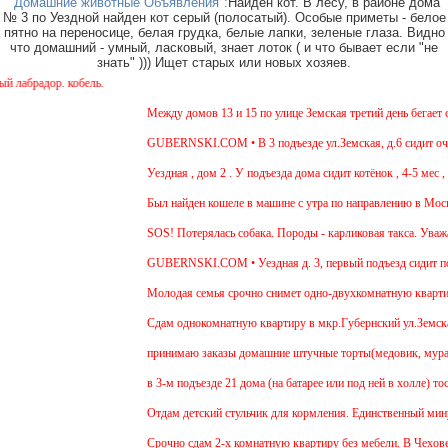
"Домашние животные Объявления":
Найден кот. В лесу, в районе дома
№ 3 по Уездной найден кот серый (полосатый). Особые приметы - белое
пятно на переносице, белая грудка, белые лапки, зеленые глаза. Видно
что домашний - умный, ласковый, знает лоток ( и что бывает если "не
знать" ))) Ищет старых или новых хозяев.
радор. кобель.
Между домов 13 и 15 по улице Земская третий день бегает соб
GUBERNSKI.COM • В 3 подъезде ул.Земская, д.6 сидит очень 
Уездная , дом 2 . У подъезда дома сидит котёнок , 4-5 мес , 
Был найден кошеле в машине с утра по направлению в Москву,
SOS! Потерялась собака. Породы - карликовая такса. Уважаем
GUBERNSKI.COM • Уездная д. 3, первый подъезд сидит по
Молодая семья срочно снимет одно-двухкомнатную квартиру н
Cдам однокомнатную квартиру в мкр.Губернский ул.Земская. Ре
принимаю заказы домашние штучные торты(медовик, муравейни
в 3-м подъезде 21 дома (на батарее или под ней в холле) тос
Отдам детский стульчик для кормления. Единственный минус - 
Срочно сдам 2-х комнатную квартиру без мебели. В Чехове буд