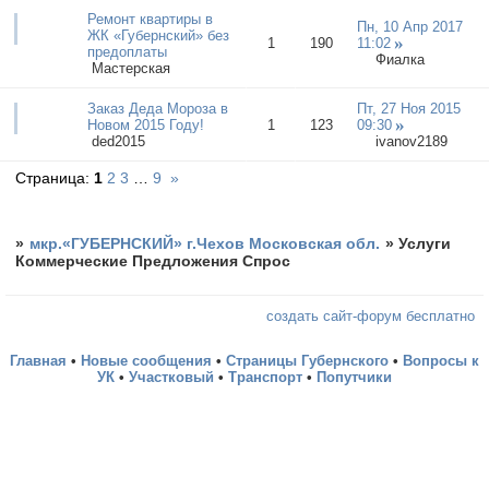
Ремонт квартиры в
Пн, 10 Апр 2017
ЖК «Губернский» без
1
190
11:02
предоплаты
Фиалка
Мастерская
Заказ Деда Мороза в
Пт, 27 Ноя 2015
Новом 2015 Году!
1
123
09:30
ded2015
ivanov2189
Страница:
1
2
3
…
9
»
»
мкр.«ГУБЕРНСКИЙ» г.Чехов Московская обл.
»
Услуги
Коммерческие Предложения Спрос
создать сайт-форум бесплатно
Главная
•
Новые сообщения
•
Страницы Губернского
•
Вопросы к
УК
•
Участковый
•
Транспорт
•
Попутчики