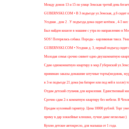
Между домов 13 и 15 по улице Земская третий день бегает с
GUBERNSKI.COM • В 3 подъезде ул.Земская, д.6 сидит очен
Уездная , дом 2 . У подъезда дома сидит котёнок , 4-5 мес ,
Был найден кошеле в машине с утра по направлению в Москв
SOS! Потерялась собака. Породы - карликовая такса. Уважае
GUBERNSKI.COM • Уездная д. 3, первый подъезд сидит п
Молодая семья срочно снимет одно-двухкомнатную квартиру 
Cдам однокомнатную квартиру в мкр.Губернский ул.Земская. 
принимаю заказы домашние штучные торты(медовик, муравейн
в 3-м подъезде 21 дома (на батарее или под ней в холле) т
Отдам детский стульчик для кормления. Единственный минус -
Срочно сдам 2-х комнатную квартиру без мебели. В Чехове бу
Продам кухонный гарнитур. Цена 10000 рублей. Торг уместе
приму в дар хоккейные клюшки, лучше даже несколько:)
Куплю детское автокресло, для малыша от 1 года.