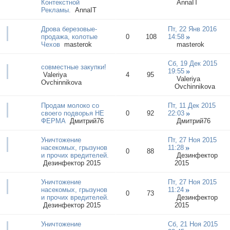
Контекстной
AnnaIT
Рекламы.
AnnaIT
Дрова березовые-
Пт, 22 Янв 2016
продажа, колотые
0
108
14:58
Чехов
masterok
masterok
Сб, 19 Дек 2015
совместные закупки!
19:55
Valeriya
4
95
Valeriya
Ovchinnikova
Ovchinnikova
Продам молоко со
Пт, 11 Дек 2015
своего подворья НЕ
0
92
22:03
ФЕРМА
Дмитрий76
Дмитрий76
Уничтожение
Пт, 27 Ноя 2015
насекомых, грызунов
11:28
0
88
и прочих вредителей.
Дезинфектор
Дезинфектор 2015
2015
Уничтожение
Пт, 27 Ноя 2015
насекомых, грызунов
11:24
0
73
и прочих вредителей.
Дезинфектор
Дезинфектор 2015
2015
Уничтожение
Сб, 21 Ноя 2015