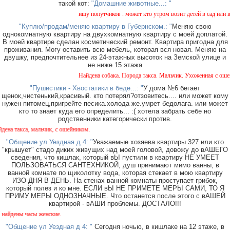
такой кот:
"Домашние животные...: "
ищу попутчиков . может кто утром возит детей в сад или в шк
"Куплю/продам/меняю квартиру в Губернском.: "
Меняю свою
однокомнатную квартиру на двухкомнатную квартиру с моей доплатой.
В моей квартире сделан косметический ремонт. Квартира пригодна для
проживания. Могу оставить всю мебель, которая вся новая. Меняю на
двушку, предпочтительнее из 24-этажных высоток на Земской улице и
не ниже 15 этажа
Найдена собака. Порода такса. Мальчик. Ухоженная с ошейни
"Пушистики - Хвостатики в беде...: "
У дома №6 бегает
щенок,чистенький,красивый. кто потерял?отзовитесь.... или может кому
нужен питомец,пригрейте песика.холода же.умрет бедолага. или может
кто то знает куда его определить... :( хотела забрать себе но
родственники категорически против.
такса, мальчик, с ошейником.
"Общение ул Уездная д 4: "
Уважаемые хозяева квартиры 327 или кто
"крышует" стадо диких живущих над моей головой, довожу до вАШЕГО
сведения, что кишлак, который вЫ пустили в квартиру НЕ УМЕЕТ
ПОЛЬЗОВАТЬСЯ САНТЕХНИКОЙ, душ принимают мимо ванны, в
ванной комнате по щиколотку вода, которая стекает в мою квартиру
ИЗО ДНЯ В ДЕНЬ. На стенах ванной комнаты проступает грибок,
который полез и ко мне. ЕСЛИ вЫ НЕ ПРИМЕТЕ МЕРЫ САМИ, ТО Я
ПРИМУ МЕРЫ ОДНОЗНАЧНЫЕ. Что останется после этого с вАШЕЙ
квартирой - вАШИ проблемы. ДОСТАЛО!!!
ены часы женские.
"Общение ул Уездная д 4: "
Сегодня ночью, в кишлаке на 12 этаже, в