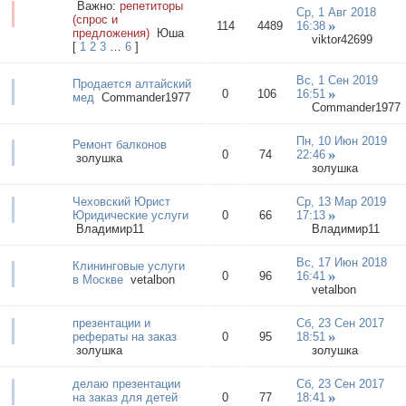
Важно:
репетиторы
Ср, 1 Авг 2018
(спрос и
114
4489
16:38
предложения)
Юша
viktor42699
[
1
2
3
…
6
]
Вс, 1 Сен 2019
Продается алтайский
0
106
16:51
мед
Commander1977
Commander1977
Пн, 10 Июн 2019
Ремонт балконов
0
74
22:46
золушка
золушка
Чеховский Юрист
Ср, 13 Мар 2019
Юридические услуги
0
66
17:13
Владимир11
Владимир11
Вс, 17 Июн 2018
Клининговые услуги
0
96
16:41
в Москве
vetalbon
vetalbon
презентации и
Сб, 23 Сен 2017
рефераты на заказ
0
95
18:51
золушка
золушка
делаю презентации
Сб, 23 Сен 2017
на заказ для детей
0
77
18:41