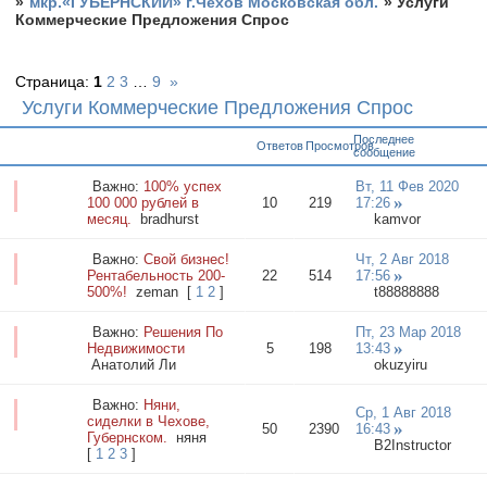
»
мкр.«ГУБЕРНСКИЙ» г.Чехов Московская обл.
»
Услуги
Коммерческие Предложения Спрос
Страница:
1
2
3
…
9
»
Услуги Коммерческие Предложения Спрос
Последнее
Ответов
Просмотров
сообщение
Важно:
100% успех
Вт, 11 Фев 2020
100 000 рублей в
10
219
17:26
месяц.
bradhurst
kamvor
Важно:
Свой бизнес!
Чт, 2 Авг 2018
Рентабельность 200-
22
514
17:56
500%!
zeman
[
1
2
]
t88888888
Важно:
Решения По
Пт, 23 Мар 2018
Недвижимости
5
198
13:43
Анатолий Ли
okuzyiru
Важно:
Няни,
Ср, 1 Авг 2018
сиделки в Чехове,
50
2390
16:43
Губернском.
няня
B2Instructor
[
1
2
3
]