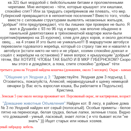
кв.321 был мордобой с бейсбольными битами и проломленными
черепами. Мне интересно - тёти, которые крышуют эти кишлаки,
спокойно спят? Или за тридцать серебряников им плевать, что мкр.
Губернский превращается в непонятное поселение? Вместо того, чтобы
вместе с силовыми структурами выявлять незаконных жильцов,
"добрые" тёти предупреждают, что бы лишних при проверке не было. Я
жил в Душанбе с 93 по 96 год и видел, как вполне обыденно в
панельной девятиэтажке в трёхкомнатной квартире жили-были
курятник(примерно на 15 курочек), хлев для двух коров, и около десятка
овец.... на 4 этаже И это было не уникально!!! В маршрутном автобусе
перевозили годовалого жеребца, который со страху там же и навалял в
автобусе (кстати никто ни чего и не убрал, хозяин спокойно доехал и
сошёл с жеребцом на остановке) У меня вопрос к крышующим "добрым"
тётям, ВЫ ХОТИТЕ ЧТОБЫ ТАК БЫЛО И В МКР ГУБЕРНСКОМ? Скоро
мы этого и дождёмся, а пока, спите спокойно "добрые" тёти
го дома на Уездной найдена кошечка (домашняя, около 5 месяцев). Окрас - камышовый, н
"Общение ул Уездная д 3: "
Здравствуйте. Уездная дом 3 подъезд 1.
Отзовитесь, пожалуйста, Алексей, неравнодушный к щенку немецкой
овчарки (у Вас есть взрослая кошка, Вы работаете в Подольске).
Кристина.
кая 5 уже около месяца проживает кот. Персиковый окрас, не кастрирован, возраст менее
"Домашние животные Объявления":
Найден кот. В лесу, в районе дома
№ 3 по Уездной найден кот серый (полосатый). Особые приметы - белое
пятно на переносице, белая грудка, белые лапки, зеленые глаза. Видно
что домашний - умный, ласковый, знает лоток ( и что бывает если "не
знать" ))) Ищет старых или новых хозяев.
лабрадор. кобель.