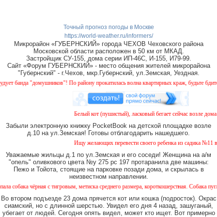
Точный прогноз погоды в Москве
https://world-weather.ru/informers/
Микрорайон «ГУБЕРНСКИЙ» города ЧЕХОВ Чеховского района
Московской области расположен в 50 км от МКАД.
Застройщик СУ-155, дома серии ИП-46С, И-155, И79-99.
Сайт «Форум ГУБЕРНСКИЙ» - место общения жителей микрорайона
"Губернский" - г.Чехов, мкр.Губернский, ул.Земская, Уездная.
банда "домушников"! По району прокатилась волна квартирных краж, будьте бдительны
Белый кот (пушистый), ласковый бегает сейчас возле дома № 
Забыли электронную книжку PocketBook на детской площадке возле
д.10 на ул.Земская! Готовы отблагодарить нашедшего.
Ищу желающих перевести своего ребенка из садика №11 в са
Уважаемые жильцы д.1 по ул.Земская и его соседи! Женщина на а/м
"опель" оливкового цвета №у 275 рс 197 протаранила две машины:
Пежо и Тойота, стоящие на парковке позади дома, и скрылась в
неизвестном направлении.
ака чёрная с тигровым, метиска среднего размера, короткошерстная. Собака пугливая, 
Во втором подъезде 23 дома прячется кот или кошка (подросток). Окрас
сиамский, но с длинной шерстью. Увидел его дня 4 назад, зашуганый,
убегает от людей. Сегодня опять видел, может кто ищет. Вот примерно