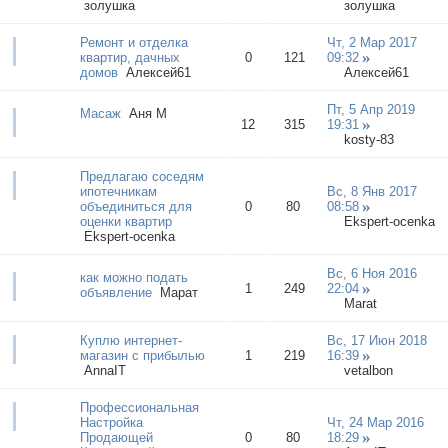
золушка
золушка
Ремонт и отделка
Чт, 2 Мар 2017
квартир, дачных
0
121
09:32
домов
Алексей61
Алексей61
Пт, 5 Апр 2019
Масаж
Аня М
12
315
19:31
kosty-83
Предлагаю соседям
ипотечникам
Вс, 8 Янв 2017
объединиться для
0
80
08:58
оценки квартир
Еkspert-ocenka
Еkspert-ocenka
Вс, 6 Ноя 2016
как можно подать
1
249
22:04
объявление
Маpат
Marat
Куплю интернет-
Вс, 17 Июн 2018
магазин с прибылью
1
219
16:39
AnnaIT
vetalbon
Профессиональная
Настройка
Чт, 24 Мар 2016
Продающей
0
80
18:29