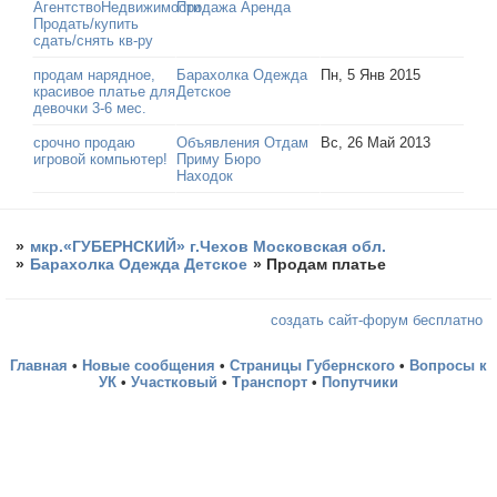
АгентствоНедвижимости
Продажа Аренда
Продать/купить
сдать/снять кв-ру
продам нарядное,
Барахолка Одежда
Пн, 5 Янв 2015
красивое платье для
Детское
девочки 3-6 мес.
срочно продаю
Объявления Отдам
Вс, 26 Май 2013
игровой компьютер!
Приму Бюро
Находок
»
мкр.«ГУБЕРНСКИЙ» г.Чехов Московская обл.
»
Барахолка Одежда Детское
»
Продам платье
создать сайт-форум бесплатно
Главная
•
Новые сообщения
•
Страницы Губернского
•
Вопросы к
УК
•
Участковый
•
Транспорт
•
Попутчики