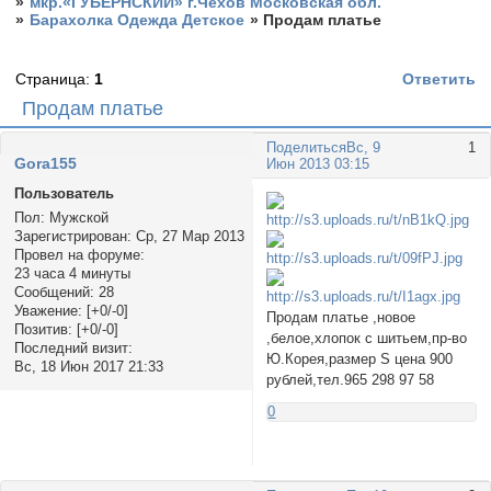
»
мкр.«ГУБЕРНСКИЙ» г.Чехов Московская обл.
»
Барахолка Одежда Детское
»
Продам платье
Страница:
1
Ответить
Продам платье
Поделиться
Вс, 9
1
Gora155
Июн 2013 03:15
Пользователь
Пол:
Мужской
Зарегистрирован
: Ср, 27 Мар 2013
Провел на форуме:
23 часа 4 минуты
Сообщений:
28
Уважение:
[+0/-0]
Продам платье ,новое
Позитив:
[+0/-0]
,белое,хлопок с шитьем,пр-во
Последний визит:
Ю.Корея,размер S цена 900
Вс, 18 Июн 2017 21:33
рублей,тел.965 298 97 58
0