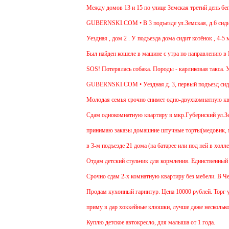
Между домов 13 и 15 по улице Земская третий день бегае
GUBERNSKI.COM • В 3 подъезде ул.Земская, д.6 сидит о
Уездная , дом 2 . У подъезда дома сидит котёнок , 4-5 м
Был найден кошеле в машине с утра по направлению в Мо
SOS! Потерялась собака. Породы - карликовая такса. Ув
GUBERNSKI.COM • Уездная д. 3, первый подъезд сиди
Молодая семья срочно снимет одно-двухкомнатную кварт
Cдам однокомнатную квартиру в мкр.Губернский ул.Земска
принимаю заказы домашние штучные торты(медовик, мурав
в 3-м подъезде 21 дома (на батарее или под ней в холле
Отдам детский стульчик для кормления. Единственный мину
Срочно сдам 2-х комнатную квартиру без мебели. В Чехове
Продам кухонный гарнитур. Цена 10000 рублей. Торг уме
приму в дар хоккейные клюшки, лучше даже несколько:)
Куплю детское автокресло, для малыша от 1 года.