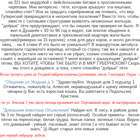
кв.321 был мордобой с бейсбольными битами и проломленными
черепами. Мне интересно - тёти, которые крышуют эти кишлаки,
спокойно спят? Или за тридцать серебряников им плевать, что мкр.
Губернский превращается в непонятное поселение? Вместо того, чтобы
вместе с силовыми структурами выявлять незаконных жильцов,
"добрые" тёти предупреждают, что бы лишних при проверке не было. Я
жил в Душанбе с 93 по 96 год и видел, как вполне обыденно в
панельной девятиэтажке в трёхкомнатной квартире жили-были
курятник(примерно на 15 курочек), хлев для двух коров, и около десятка
овец.... на 4 этаже И это было не уникально!!! В маршрутном автобусе
перевозили годовалого жеребца, который со страху там же и навалял в
автобусе (кстати никто ни чего и не убрал, хозяин спокойно доехал и
сошёл с жеребцом на остановке) У меня вопрос к крышующим "добрым"
тётям, ВЫ ХОТИТЕ ЧТОБЫ ТАК БЫЛО И В МКР ГУБЕРНСКОМ? Скоро
мы этого и дождёмся, а пока, спите спокойно "добрые" тёти
 третьего дома на Уездной найдена кошечка (домашняя, около 5 месяцев). Окрас - камыш
"Общение ул Уездная д 3: "
Здравствуйте. Уездная дом 3 подъезд 1.
Отзовитесь, пожалуйста, Алексей, неравнодушный к щенку немецкой
овчарки (у Вас есть взрослая кошка, Вы работаете в Подольске).
Кристина.
л. Земская 5 уже около месяца проживает кот. Персиковый окрас, не кастрирован, возрас
"Домашние животные Объявления":
Найден кот. В лесу, в районе дома
№ 3 по Уездной найден кот серый (полосатый). Особые приметы - белое
пятно на переносице, белая грудка, белые лапки, зеленые глаза. Видно
что домашний - умный, ласковый, знает лоток ( и что бывает если "не
знать" ))) Ищет старых или новых хозяев.
ерный лабрадор. кобель.