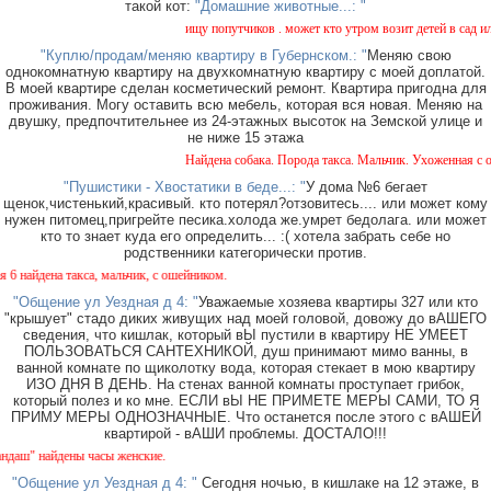
такой кот:
"Домашние животные...: "
ищу попутчиков . может кто утром возит детей в сад или 
"Куплю/продам/меняю квартиру в Губернском.: "
Меняю свою
однокомнатную квартиру на двухкомнатную квартиру с моей доплатой.
В моей квартире сделан косметический ремонт. Квартира пригодна для
проживания. Могу оставить всю мебель, которая вся новая. Меняю на
двушку, предпочтительнее из 24-этажных высоток на Земской улице и
не ниже 15 этажа
Найдена собака. Порода такса. Мальчик. Ухоженная с оше
"Пушистики - Хвостатики в беде...: "
У дома №6 бегает
щенок,чистенький,красивый. кто потерял?отзовитесь.... или может кому
нужен питомец,пригрейте песика.холода же.умрет бедолага. или может
кто то знает куда его определить... :( хотела забрать себе но
родственники категорически против.
айдена такса, мальчик, с ошейником.
"Общение ул Уездная д 4: "
Уважаемые хозяева квартиры 327 или кто
"крышует" стадо диких живущих над моей головой, довожу до вАШЕГО
сведения, что кишлак, который вЫ пустили в квартиру НЕ УМЕЕТ
ПОЛЬЗОВАТЬСЯ САНТЕХНИКОЙ, душ принимают мимо ванны, в
ванной комнате по щиколотку вода, которая стекает в мою квартиру
ИЗО ДНЯ В ДЕНЬ. На стенах ванной комнаты проступает грибок,
который полез и ко мне. ЕСЛИ вЫ НЕ ПРИМЕТЕ МЕРЫ САМИ, ТО Я
ПРИМУ МЕРЫ ОДНОЗНАЧНЫЕ. Что останется после этого с вАШЕЙ
квартирой - вАШИ проблемы. ДОСТАЛО!!!
" найдены часы женские.
"Общение ул Уездная д 4: "
Сегодня ночью, в кишлаке на 12 этаже, в