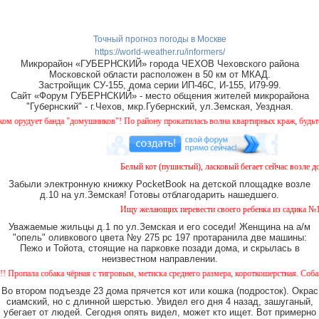
Точный прогноз погоды в Москве
https://world-weather.ru/informers/
Микрорайон «ГУБЕРНСКИЙ» города ЧЕХОВ Чеховского района
Московской области расположен в 50 км от МКАД.
Застройщик СУ-155, дома серии ИП-46С, И-155, И79-99.
Сайт «Форум ГУБЕРНСКИЙ» - место общения жителей микрорайона
"Губернский" - г.Чехов, мкр.Губернский, ул.Земская, Уездная.
рудует банда "домушников"! По району прокатилась волна квартирных краж, будьте бди
Белый кот (пушистый), ласковый бегает сейчас возле дом
Забыли электронную книжку PocketBook на детской площадке возле
д.10 на ул.Земская! Готовы отблагодарить нашедшего.
Ищу желающих перевести своего ребенка из садика №11 в
Уважаемые жильцы д.1 по ул.Земская и его соседи! Женщина на а/м
"опель" оливкового цвета №у 275 рс 197 протаранила две машины:
Пежо и Тойота, стоящие на парковке позади дома, и скрылась в
неизвестном направлении.
ла собака чёрная с тигровым, метиска среднего размера, короткошерстная. Собака пугл
Во втором подъезде 23 дома прячется кот или кошка (подросток). Окрас
сиамский, но с длинной шерстью. Увидел его дня 4 назад, зашуганый,
убегает от людей. Сегодня опять видел, может кто ищет. Вот примерно