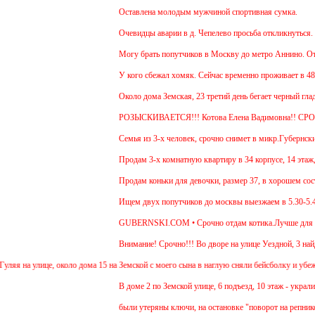
Оставлена молодым мужчиной спортивная сумка.
Очевидцы аварии в д. Чепелево просьба откликнуться.
Могу брать попутчиков в Москву до метро Аннино. Отъезд
У кого сбежал хомяк. Сейчас временно проживает в 48 ква
Около дома Земская, 23 третий день бегает черный гладк
РОЗЫСКИВАЕТСЯ!!! Котова Елена Вадимовна!! СРО
Семья из 3-х человек, срочно снимет в микр.Губернский 
Продам 3-х комнатную квартиру в 34 корпусе, 14 этаж, об
Продам коньки для девочки, размер 37, в хорошем состо
Ищем двух попутчиков до москвы выезжаем в 5.30-5.45 и 
GUBERNSKI.COM • Срочно отдам котика.Лучше для прожив
Внимание! Срочно!!! Во дворе на улице Уездной, 3 найде
 на улице, около дома 15 на Земской с моего сына в наглую сняли бейсболку и убежали 
В доме 2 по Земской улице, 6 подъезд, 10 этаж - украли д
были утеряны ключи, на остановке "поворот на репниково"