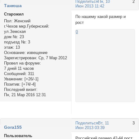
Поделиться
Пн, 10
2
Tанюша
Июн 2013 11:42
Старожил
По нашему какой размер и
Пол:
Женский
рост
г.Чехов мкр.Губернский:
ул.Земская
0
дом №:
23
подъезд №:
3
этаж:
13
Основание:
извещение
Зарегистрирован
: Ср, 7 Мар 2012
Провел на форуме:
7 дней 11 часов
Сообщений:
311
Уважение:
[+26/-1]
Позитив:
[+74/-4]
Последний визит:
Пн, 21 Мар 2016 12:31
Поделиться
Вт, 11
3
Gora155
Июн 2013 03:39
Пользователь
Российский размер 42-44,рост