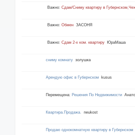
Важно:
Сдам/Сниму квартиру в Губернском,Чех
Важно:
Обмен
ЗАСОНЯ
Важно:
Сдам 2-х ком. квартиру
ЮраМаша
сниму комнату
золушка
Арендую офис в Губернском
kusus
Перемещена:
Решения По Недвижимости
Анат
Квартира.Продажа.
neukost
Продаю однокомнатную квартиру в Губернском