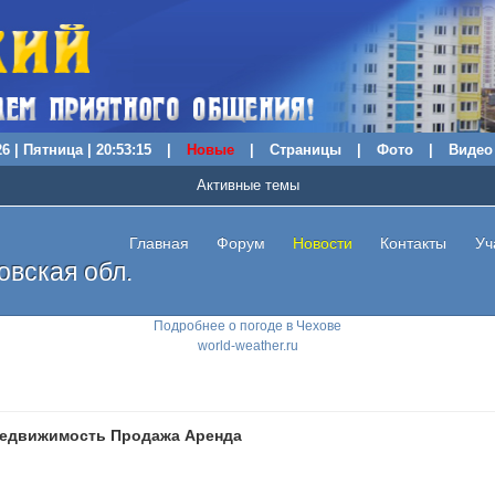
6 | Пятница | 20:53:16
|
Новые
|
Страницы
|
Фото
|
Видео
Активные темы
Главная
Форум
Новости
Контакты
Уч
вская обл.
Подробнее о погоде в Чехове
world-weather.ru
едвижимость Продажа Аренда