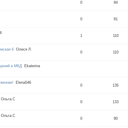
0
84
0
81
ll
1
110
емская 6
Олеся Л.
0
110
щений в МКД
Ekaterina
твенник!
Elena546
0
135
Ольга.С
0
133
Ольга.С
0
80