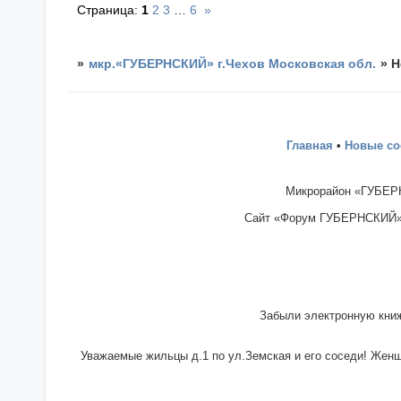
Страница:
1
2
3
…
6
»
»
мкр.«ГУБЕРНСКИЙ» г.Чехов Московская обл.
»
Н
Главная
•
Новые с
Микрорайон «ГУБЕРН
Сайт «Форум ГУБЕРНСКИЙ» - 
Забыли электронную книж
Уважаемые жильцы д.1 по ул.Земская и его соседи! Женщи