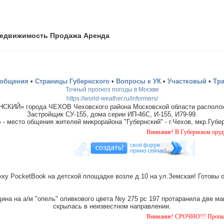
едвижимость Продажа Аренда
ообщения
•
Страницы Губернского
•
Вопросы к УК
•
Участковый
•
Тр
Точный прогноз погоды в Москве
https://world-weather.ru/informers/
СКИЙ» города ЧЕХОВ Чеховского района Московской области располож
Застройщик СУ-155, дома серии ИП-46С, И-155, И79-99.
место общения жителей микрорайона "Губернский" - г.Чехов, мкр.Губер
Внимание! В Губернском орудует банда "д
ку PocketBook на детской площадке возле д.10 на ул.Земская! Готовы 
на на а/м "опель" оливкового цвета №у 275 рс 197 протаранила две ма
скрылась в неизвестном направлении.
Внимание! СРОЧНО!!! Пропала собака чёрна