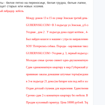
ы - белое пятно на переносице, белая грудка, белые лапки,
 Ищет старых или новых хозяев.
 кобель.
Между домов 13 и 15 по улице Земская третий день бегает собака из по
GUBERNSKI.COM • В 3 подъезде ул.Земская, д.6 сидит очень голодная 
Уездная , дом 2 . У подъезда дома сидит котёнок , 4-5 мес , девочка. Ч
Был найден кошеле в машине с утра по направлению в Москву,девушка с
SOS! Потерялась собака. Породы - карликовая такса. Уважаемые соседи
GUBERNSKI.COM • Уездная д. 3, первый подъезд сидит полосатый О
Молодая семья срочно снимет одно-двухкомнатную квартиру на длитель
Cдам однокомнатную квартиру в мкр.Губернский ул.Земская. Ремонт от з
принимаю заказы домашние штучные торты(медовик, муравейник, наполе
в 3-м подъезде 21 дома (на батарее или под ней в холле) тоскует и до
Отдам детский стульчик для кормления. Единственный минус - нет мягкой
Срочно сдам 2-х комнатную квартиру без мебели. В Чехове буду после 15
Продам кухонный гарнитур. Цена 10000 рублей. Торг уместен.