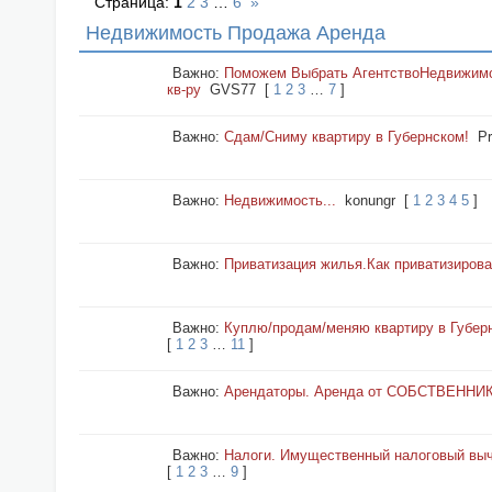
Страница:
1
2
3
…
6
»
Недвижимость Продажа Аренда
Важно:
Поможем Выбрать АгентствоНедвижимос
кв-ру
GVS77
[
1
2
3
…
7
]
Важно:
Сдам/Сниму квартиру в Губернском!
Pr
Важно:
Недвижимость...
konungr
[
1
2
3
4
5
]
Важно:
Приватизация жилья.Как приватизирова
Важно:
Куплю/продам/меняю квартиру в Губер
[
1
2
3
…
11
]
Важно:
Арендаторы. Аренда от СОБСТВЕННИ
Важно:
Налоги. Имущественный налоговый выч
[
1
2
3
…
9
]