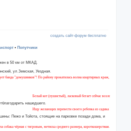
создать сайт-форум бесплатно
анспорт
•
Попутчики
ен в 50 км от МКАД.
нский, ул.Земская, Уездная.
омушников"! По району прокатилась волна квартирных краж, будьте бдительны!
Белый кот (пушистый), ласковый бегает сейчас возле дома № 2 на Земско
отблагодарить нашедшего.
Ищу желающих перевести своего ребенка из садика №11 в садик № 26. Е
шины: Пежо и Тойота, стоящие на парковке позади дома, и
я с тигровым, метиска среднего размера, короткошерстная. Собака пугливая, не агресс