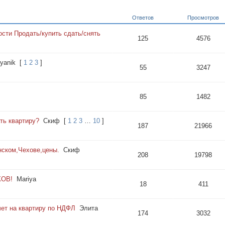
Ответов
Просмотров
ти Продать/купить сдать/снять
125
4576
yanik
[
1
2
3
]
55
3247
85
1482
ть квартиру?
Cкиф
[
1
2
3
…
10
]
187
21966
нском,Чехове,цены.
Cкиф
208
19798
КОВ!
Mariya
18
411
ет на квартиру по НДФЛ
Элита
174
3032