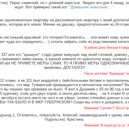
ток). Окрас сиамский, но с длинной шерстью. Увидел его дня 4 назад, з
ищет. Вот примерно такой кот:
"Домашние животные...: "
ю однокомнатную квартиру на двухкомнатную квартиру с моей доплатой.
ель, которая вся новая. Меняю на двушку, предпочтительнее из 24-этаж
,чистенький,красивый. кто потерял?отзовитесь.... или может кому нуже
ает куда его определить... :( хотела забрать себе но родственники катег
В районе дома Земская 6 найдена такса, м
327 или кто "крышует" стадо диких живущих над моей головой, довожу
имают мимо ванны, в ванной комнате по щиколотку вода, которая ст
е. ЕСЛИ вЫ НЕ ПРИМЕТЕ МЕРЫ САМИ, ТО Я ПРИМУ МЕРЫ ОДНОЗНАЧНЫЕ. Ч
проблемы. ДОСТАЛО!!!
Около магазина "Карандаш" найдены часы
12 этаже, в кв.321 был мордобой с бейсбольными битами и проломленны
 плевать, что мкр. Губернский превращается в непонятное поселение? В
о бы лишних при проверке не было. Я жил в Душанбе с 93 по 96 год и в
 курочек), хлев для двух коров, и около десятка овец.... на 4 этаже И 
 автобусе (кстати никто ни чего и не убрал, хозяин спокойно доехал и
Ы ТАК БЫЛО И В МКР ГУБЕРНСКОМ? Скоро мы этого и дождёмся, а пок
Внимание! Срочно!!! Возле третьего дома 
одъезд 1. Отзовитесь, пожалуйста, Алексей, неравнодушный к щенку нем
Подольске). Кристина.
Внимание! В подъезде по ул. Земская 5 уж