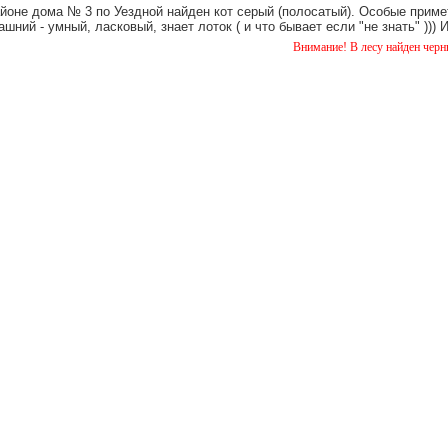
айоне дома № 3 по Уездной найден кот серый (полосатый). Особые примет
шний - умный, ласковый, знает лоток ( и что бывает если "не знать" )))
Внимание! В лесу найден черный лабрадор.