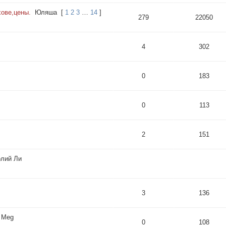
ове,цены.
Юляша
[
1
2
3
…
14
]
279
22050
4
302
0
183
0
113
2
151
олий Ли
3
136
Meg
0
108