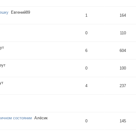
решку
Евгений89
1
164
0
110
ут
6
604
еут
0
100
ут
4
237
личном состоянии
Алёсик
0
145