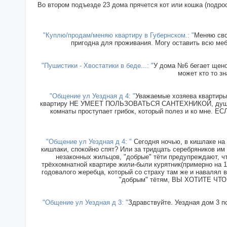
Во втором подъезде 23 дома прячется кот или кошка (подрос
"Куплю/продам/меняю квартиру в Губернском.: "
Меняю сво
пригодна для проживания. Могу оставить всю меб
"Пушистики - Хвостатики в беде...: "
У дома №6 бегает щенок
может кто то зн
"Общение ул Уездная д 4: "
Уважаемые хозяева квартиры 
квартиру НЕ УМЕЕТ ПОЛЬЗОВАТЬСЯ САНТЕХНИКОЙ, душ прин
комнаты проступает грибок, который полез и ко мн
"Общение ул Уездная д 4: "
Сегодня ночью, в кишлаке на 
кишлаки, спокойно спят? Или за тридцать серебряников им
незаконных жильцов, "добрые" тёти предупреждают, чт
трёхкомнатной квартире жили-были курятник(примерно на 15
годовалого жеребца, который со страху там же и навалял в
"добрым" тётям, ВЫ ХОТИТЕ ЧТОБ
"Общение ул Уездная д 3: "
Здравствуйте. Уездная дом 3 п