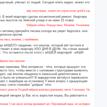
ашуганый, убегает от людей. Сегодня опять видел, может кто
ищу попутчиков . может кто утром возит детей в сад или в школу в город
 В моей квартире сделан косметический ремонт. Квартира
ных высоток на Земской улице и не ниже 15 этажа
Найдена собака. Порода такса. Мальчик. Ухоженная с ошейником. Найден
н питомец,пригрейте песика.холода же.умрет бедолага. или
орически против.
альчик, с ошейником.
 до вАШЕГО сведения, что кишлак, который вЫ пустили в
екает в мою квартиру ИЗО ДНЯ В ДЕНЬ. На стенах ванной
то останется после этого с вАШЕЙ квартирой - вАШИ
 женские.
ми черепами. Мне интересно - тёти, которые крышуют эти
место того, чтобы вместе с силовыми структурами выявлять
идел, как вполне обыденно в панельной девятиэтажке в
это было не уникально!!! В маршрутном автобусе перевозили
 сошёл с жеребцом на остановке) У меня вопрос к крышующим
а, спите спокойно "добрые" тёти
на Уездной найдена кошечка (домашняя, около 5 месяцев). Окрас - камышовый, на один г
ецкой овчарки (у Вас есть взрослая кошка, Вы работаете в
е около месяца проживает кот. Персиковый окрас, не кастрирован, возраст менее года, у