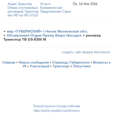
Акция Триколор
Услуги
Пн, 14 Ноя 2016
Обмен спутниковых
Коммерческие
ресиверов Триколор
Предложения Спрос
без HD на HD U-510
»
мкр.«ГУБЕРНСКИЙ» г.Чехов Московская обл.
»
Объявления Отдам Приму Бюро Находок
»
ресивер
Триколор ТВ GS-8300 М
создать сайт-форум бесплатно
Главная
•
Новые сообщения
•
Страницы Губернского
•
Вопросы к
УК
•
Участковый
•
Транспорт
•
Попутчики
Точный прогноз погоды в Москве
https://world-weather.ru/informers/