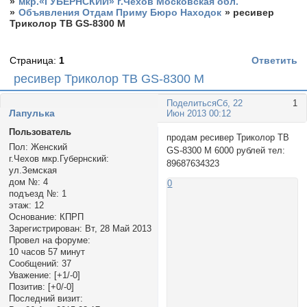
»
мкр.«ГУБЕРНСКИЙ» г.Чехов Московская обл.
»
Объявления Отдам Приму Бюро Находок
»
ресивер
Триколор ТВ GS-8300 М
Страница:
1
Ответить
ресивер Триколор ТВ GS-8300 М
Поделиться
Сб, 22
1
Лапулька
Июн 2013 00:12
Пользователь
продам ресивер Триколор ТВ
Пол:
Женский
GS-8300 М 6000 рублей тел:
г.Чехов мкр.Губернский:
89687634323
ул.Земская
дом №:
4
0
подъезд №:
1
этаж:
12
Основание:
КПРП
Зарегистрирован
: Вт, 28 Май 2013
Провел на форуме:
10 часов 57 минут
Сообщений:
37
Уважение:
[+1/-0]
Позитив:
[+0/-0]
Последний визит: