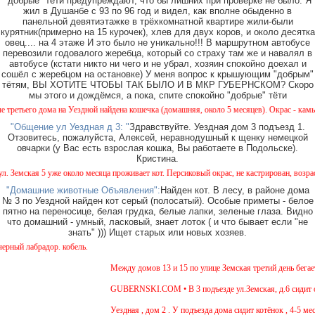
"добрые" тёти предупреждают, что бы лишних при проверке не было. Я
жил в Душанбе с 93 по 96 год и видел, как вполне обыденно в
панельной девятиэтажке в трёхкомнатной квартире жили-были
курятник(примерно на 15 курочек), хлев для двух коров, и около десятка
овец.... на 4 этаже И это было не уникально!!! В маршрутном автобусе
перевозили годовалого жеребца, который со страху там же и навалял в
автобусе (кстати никто ни чего и не убрал, хозяин спокойно доехал и
сошёл с жеребцом на остановке) У меня вопрос к крышующим "добрым"
тётям, ВЫ ХОТИТЕ ЧТОБЫ ТАК БЫЛО И В МКР ГУБЕРНСКОМ? Скоро
мы этого и дождёмся, а пока, спите спокойно "добрые" тёти
етьего дома на Уездной найдена кошечка (домашняя, около 5 месяцев). Окрас - камышовы
"Общение ул Уездная д 3: "
Здравствуйте. Уездная дом 3 подъезд 1.
Отзовитесь, пожалуйста, Алексей, неравнодушный к щенку немецкой
овчарки (у Вас есть взрослая кошка, Вы работаете в Подольске).
Кристина.
емская 5 уже около месяца проживает кот. Персиковый окрас, не кастрирован, возраст м
"Домашние животные Объявления":
Найден кот. В лесу, в районе дома
№ 3 по Уездной найден кот серый (полосатый). Особые приметы - белое
пятно на переносице, белая грудка, белые лапки, зеленые глаза. Видно
что домашний - умный, ласковый, знает лоток ( и что бывает если "не
знать" ))) Ищет старых или новых хозяев.
ый лабрадор. кобель.
Между домов 13 и 15 по улице Земская третий день бегает 
GUBERNSKI.COM • В 3 подъезде ул.Земская, д.6 сидит оче
Уездная , дом 2 . У подъезда дома сидит котёнок , 4-5 мес