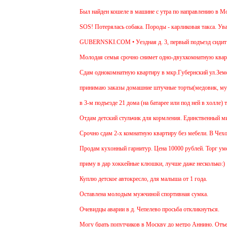
Был найден кошеле в машине с утра по направлению в Моск
SOS! Потерялась собака. Породы - карликовая такса. Уваж
GUBERNSKI.COM • Уездная д. 3, первый подъезд сидит
Молодая семья срочно снимет одно-двухкомнатную квартир
Cдам однокомнатную квартиру в мкр.Губернский ул.Земская.
принимаю заказы домашние штучные торты(медовик, мураве
в 3-м подъезде 21 дома (на батарее или под ней в холле) 
Отдам детский стульчик для кормления. Единственный минус
Срочно сдам 2-х комнатную квартиру без мебели. В Чехове 
Продам кухонный гарнитур. Цена 10000 рублей. Торг умес
приму в дар хоккейные клюшки, лучше даже несколько:)
Куплю детское автокресло, для малыша от 1 года.
Оставлена молодым мужчиной спортивная сумка.
Очевидцы аварии в д. Чепелево просьба откликнуться.
Могу брать попутчиков в Москву до метро Аннино. Отъезд 