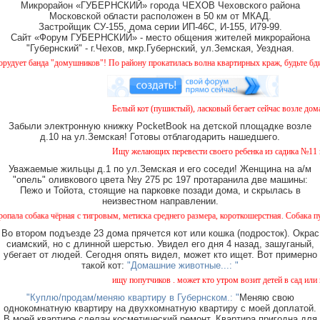
Микрорайон «ГУБЕРНСКИЙ» города ЧЕХОВ Чеховского района
Московской области расположен в 50 км от МКАД.
Застройщик СУ-155, дома серии ИП-46С, И-155, И79-99.
Сайт «Форум ГУБЕРНСКИЙ» - место общения жителей микрорайона
"Губернский" - г.Чехов, мкр.Губернский, ул.Земская, Уездная.
ует банда "домушников"! По району прокатилась волна квартирных краж, будьте бдител
Белый кот (пушистый), ласковый бегает сейчас возле дома 
Забыли электронную книжку PocketBook на детской площадке возле
д.10 на ул.Земская! Готовы отблагодарить нашедшего.
Ищу желающих перевести своего ребенка из садика №11 в с
Уважаемые жильцы д.1 по ул.Земская и его соседи! Женщина на а/м
"опель" оливкового цвета №у 275 рс 197 протаранила две машины:
Пежо и Тойота, стоящие на парковке позади дома, и скрылась в
неизвестном направлении.
собака чёрная с тигровым, метиска среднего размера, короткошерстная. Собака пуглива
Во втором подъезде 23 дома прячется кот или кошка (подросток). Окрас
сиамский, но с длинной шерстью. Увидел его дня 4 назад, зашуганый,
убегает от людей. Сегодня опять видел, может кто ищет. Вот примерно
такой кот:
"Домашние животные...: "
ищу попутчиков . может кто утром возит детей в сад или в 
"Куплю/продам/меняю квартиру в Губернском.: "
Меняю свою
однокомнатную квартиру на двухкомнатную квартиру с моей доплатой.
В моей квартире сделан косметический ремонт. Квартира пригодна для