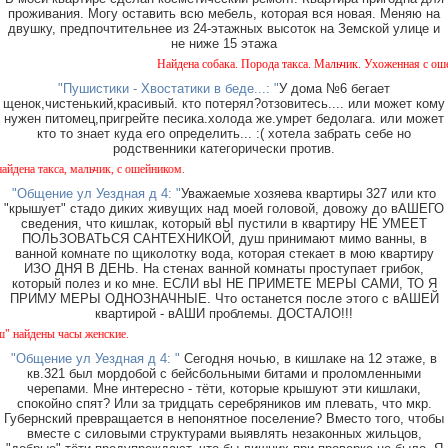
проживания. Могу оставить всю мебель, которая вся новая. Меняю на
двушку, предпочтительнее из 24-этажных высоток на Земской улице и
не ниже 15 этажа
Найдена собака. Порода такса. Мальчик. Ухоженная с ошейн
"Пушистики - Хвостатики в беде...: "
У дома №6 бегает
щенок,чистенький,красивый. кто потерял?отзовитесь.... или может кому
нужен питомец,пригрейте песика.холода же.умрет бедолага. или может
кто то знает куда его определить... :( хотела забрать себе но
родственники категорически против.
на такса, мальчик, с ошейником.
"Общение ул Уездная д 4: "
Уважаемые хозяева квартиры 327 или кто
"крышует" стадо диких живущих над моей головой, довожу до вАШЕГО
сведения, что кишлак, который вЫ пустили в квартиру НЕ УМЕЕТ
ПОЛЬЗОВАТЬСЯ САНТЕХНИКОЙ, душ принимают мимо ванны, в
ванной комнате по щиколотку вода, которая стекает в мою квартиру
ИЗО ДНЯ В ДЕНЬ. На стенах ванной комнаты проступает грибок,
который полез и ко мне. ЕСЛИ вЫ НЕ ПРИМЕТЕ МЕРЫ САМИ, ТО Я
ПРИМУ МЕРЫ ОДНОЗНАЧНЫЕ. Что останется после этого с вАШЕЙ
квартирой - вАШИ проблемы. ДОСТАЛО!!!
айдены часы женские.
"Общение ул Уездная д 4: "
Сегодня ночью, в кишлаке на 12 этаже, в
кв.321 был мордобой с бейсбольными битами и проломленными
черепами. Мне интересно - тёти, которые крышуют эти кишлаки,
спокойно спят? Или за тридцать серебряников им плевать, что мкр.
Губернский превращается в непонятное поселение? Вместо того, чтобы
вместе с силовыми структурами выявлять незаконных жильцов,