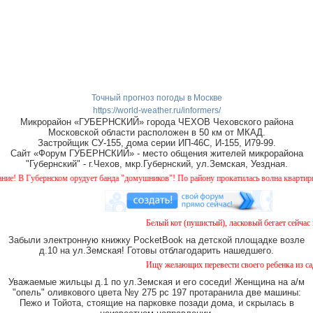
Точный прогноз погоды в Москве
https://world-weather.ru/informers/
Микрорайон «ГУБЕРНСКИЙ» города ЧЕХОВ Чеховского района
Московской области расположен в 50 км от МКАД.
Застройщик СУ-155, дома серии ИП-46С, И-155, И79-99.
Сайт «Форум ГУБЕРНСКИЙ» - место общения жителей микрорайона
"Губернский" - г.Чехов, мкр.Губернский, ул.Земская, Уездная.
 В Губернском орудует банда "домушников"! По району прокатилась волна квартирных 
Белый кот (пушистый), ласковый бегает сейчас в
Забыли электронную книжку PocketBook на детской площадке возле
д.10 на ул.Земская! Готовы отблагодарить нашедшего.
Ищу желающих перевести своего ребенка из садик
Уважаемые жильцы д.1 по ул.Земская и его соседи! Женщина на а/м
"опель" оливкового цвета №у 275 рс 197 протаранила две машины:
Пежо и Тойота, стоящие на парковке позади дома, и скрылась в