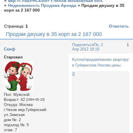
»
мкр.«ГУБЕРНСКИЙ» г.Чехов Московская обл.
»
Недвижимость Продажа Аренда
»
Продам двушку в 35
корп за 2 167 000
Страница:
1
Ответить
Продам двушку в 35 корп за 2 167 000
Поделиться
Пн, 2
1
Cкиф
Апр 2012 18:19
Старожил
Куплю/продам/меняю квартиру
в Губернском,Чехове,цены.
0
Пол:
Мужской
Возраст:
62
[1964-05-10]
Откуда:
Москва
г.Чехов мкр.Губернский:
ул.Земская
дом №:
2
подъезд №:
5
этаж:
7