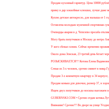
Продам кухонный гарнитур. Цена 10000 рублей. 
приму в дар хоккейные клюшки, лучше даже неск
Куплю детское автокресло, для малыша от 1 года
Оставлена молодым мужчиной спортивная сумка
Очевидцы аварии в д. Чепелево просьба откликну
Могу брать попутчиков в Москву до метро Аннино
У кого сбежал хомяк. Сейчас временно проживает 
Около дома Земская, 23 третий день бегает черн
РОЗЫСКИВАЕТСЯ!!! Котова Елена Вадимовн
Семья из 3-х человек, срочно снимет в микр.Губе
Продам 3-х комнатную квартиру в 34 корпусе, 14 
Продам коньки для девочки, размер 37, в хорош
Ищем двух попутчиков до москвы выезжаем в 5.30
GUBERNSKI.COM • Срочно отдам котика.Лучше дл
Внимание! Срочно!!! Во дворе на улице Уездной,