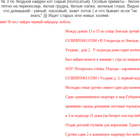
№ 3 по Уездной найден кот серый (полосатый). Особые приметы - белое
пятно на переносице, белая грудка, белые лапки, зеленые глаза. Видно
что домашний - умный, ласковый, знает лоток ( и что бывает если "не
знать" ))) Ищет старых или новых хозяев.
 В лесу найден черный лабрадор. кобель.
Между домов 13 и 15 по улице Земская третий де
GUBERNSKI.COM • В 3 подъезде ул.Земская, д.6 
Уездная , дом 2 . У подъезда дома сидит котёнок
Был найден кошеле в машине с утра по направле
SOS! Потерялась собака. Породы - карликовая та
GUBERNSKI.COM • Уездная д. 3, первый подъе
Молодая семья срочно снимет одно-двухкомнатну
Cдам однокомнатную квартиру в мкр.Губернский у
принимаю заказы домашние штучные торты(медови
в 3-м подъезде 21 дома (на батарее или под ней
Отдам детский стульчик для кормления. Единствен
Срочно сдам 2-х комнатную квартиру без мебели. 