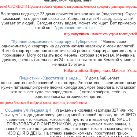
неизвестном направлении.
 СРОЧНО!!! Пропала собака чёрная с тигровым, метиска среднего размера, короткошерст
Во втором подъезде 23 дома прячется кот или кошка (подросток). Окрас
сиамский, но с длинной шерстью. Увидел его дня 4 назад, зашуганый,
убегает от людей. Сегодня опять видел, может кто ищет. Вот примерно
такой кот:
"Домашние животные...: "
ищу попутчиков . может кто утром возит детей в 
"Куплю/продам/меняю квартиру в Губернском.: "
Меняю свою
однокомнатную квартиру на двухкомнатную квартиру с моей доплатой.
В моей квартире сделан косметический ремонт. Квартира пригодна для
проживания. Могу оставить всю мебель, которая вся новая. Меняю на
двушку, предпочтительнее из 24-этажных высоток на Земской улице и
не ниже 15 этажа
Найдена собака. Порода такса. Мальчик. Ухоженн
"Пушистики - Хвостатики в беде...: "
У дома №6 бегает
щенок,чистенький,красивый. кто потерял?отзовитесь.... или может кому
нужен питомец,пригрейте песика.холода же.умрет бедолага. или может
кто то знает куда его определить... :( хотела забрать себе но
родственники категорически против.
ома Земская 6 найдена такса, мальчик, с ошейником.
"Общение ул Уездная д 4: "
Уважаемые хозяева квартиры 327 или кто
"крышует" стадо диких живущих над моей головой, довожу до вАШЕГО
сведения, что кишлак, который вЫ пустили в квартиру НЕ УМЕЕТ
ПОЛЬЗОВАТЬСЯ САНТЕХНИКОЙ, душ принимают мимо ванны, в
ванной комнате по щиколотку вода, которая стекает в мою квартиру
ИЗО ДНЯ В ДЕНЬ. На стенах ванной комнаты проступает грибок,