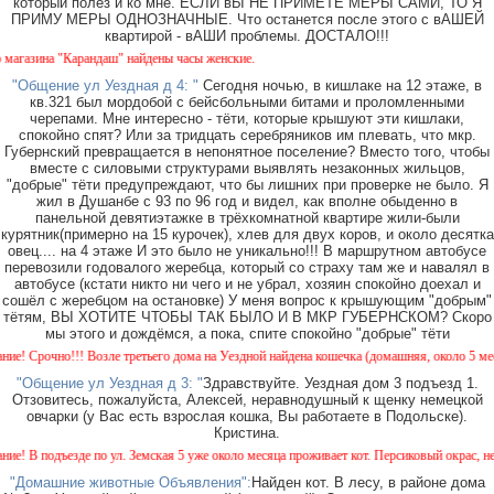
который полез и ко мне. ЕСЛИ вЫ НЕ ПРИМЕТЕ МЕРЫ САМИ, ТО Я
ПРИМУ МЕРЫ ОДНОЗНАЧНЫЕ. Что останется после этого с вАШЕЙ
квартирой - вАШИ проблемы. ДОСТАЛО!!!
азина "Карандаш" найдены часы женские.
"Общение ул Уездная д 4: "
Сегодня ночью, в кишлаке на 12 этаже, в
кв.321 был мордобой с бейсбольными битами и проломленными
черепами. Мне интересно - тёти, которые крышуют эти кишлаки,
спокойно спят? Или за тридцать серебряников им плевать, что мкр.
Губернский превращается в непонятное поселение? Вместо того, чтобы
вместе с силовыми структурами выявлять незаконных жильцов,
"добрые" тёти предупреждают, что бы лишних при проверке не было. Я
жил в Душанбе с 93 по 96 год и видел, как вполне обыденно в
панельной девятиэтажке в трёхкомнатной квартире жили-были
курятник(примерно на 15 курочек), хлев для двух коров, и около десятка
овец.... на 4 этаже И это было не уникально!!! В маршрутном автобусе
перевозили годовалого жеребца, который со страху там же и навалял в
автобусе (кстати никто ни чего и не убрал, хозяин спокойно доехал и
сошёл с жеребцом на остановке) У меня вопрос к крышующим "добрым"
тётям, ВЫ ХОТИТЕ ЧТОБЫ ТАК БЫЛО И В МКР ГУБЕРНСКОМ? Скоро
мы этого и дождёмся, а пока, спите спокойно "добрые" тёти
 Срочно!!! Возле третьего дома на Уездной найдена кошечка (домашняя, около 5 месяцев
"Общение ул Уездная д 3: "
Здравствуйте. Уездная дом 3 подъезд 1.
Отзовитесь, пожалуйста, Алексей, неравнодушный к щенку немецкой
овчарки (у Вас есть взрослая кошка, Вы работаете в Подольске).
Кристина.
В подъезде по ул. Земская 5 уже около месяца проживает кот. Персиковый окрас, не кас
"Домашние животные Объявления":
Найден кот. В лесу, в районе дома