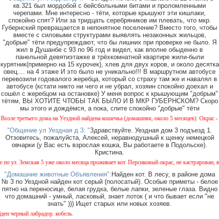
кв.321 был мордобой с бейсбольными битами и проломленными
черепами. Мне интересно - тёти, которые крышуют эти кишлаки,
спокойно спят? Или за тридцать серебряников им плевать, что мкр.
Губернский превращается в непонятное поселение? Вместо того, чтобы
вместе с силовыми структурами выявлять незаконных жильцов,
"добрые" тёти предупреждают, что бы лишних при проверке не было. Я
жил в Душанбе с 93 по 96 год и видел, как вполне обыденно в
панельной девятиэтажке в трёхкомнатной квартире жили-были
курятник(примерно на 15 курочек), хлев для двух коров, и около десятка
овец.... на 4 этаже И это было не уникально!!! В маршрутном автобусе
перевозили годовалого жеребца, который со страху там же и навалял в
автобусе (кстати никто ни чего и не убрал, хозяин спокойно доехал и
сошёл с жеребцом на остановке) У меня вопрос к крышующим "добрым"
тётям, ВЫ ХОТИТЕ ЧТОБЫ ТАК БЫЛО И В МКР ГУБЕРНСКОМ? Скоро
мы этого и дождёмся, а пока, спите спокойно "добрые" тёти
е третьего дома на Уездной найдена кошечка (домашняя, около 5 месяцев). Окрас - камы
"Общение ул Уездная д 3: "
Здравствуйте. Уездная дом 3 подъезд 1.
Отзовитесь, пожалуйста, Алексей, неравнодушный к щенку немецкой
овчарки (у Вас есть взрослая кошка, Вы работаете в Подольске).
Кристина.
ул. Земская 5 уже около месяца проживает кот. Персиковый окрас, не кастрирован, возра
"Домашние животные Объявления":
Найден кот. В лесу, в районе дома
№ 3 по Уездной найден кот серый (полосатый). Особые приметы - белое
пятно на переносице, белая грудка, белые лапки, зеленые глаза. Видно
что домашний - умный, ласковый, знает лоток ( и что бывает если "не
знать" ))) Ищет старых или новых хозяев.
черный лабрадор. кобель.