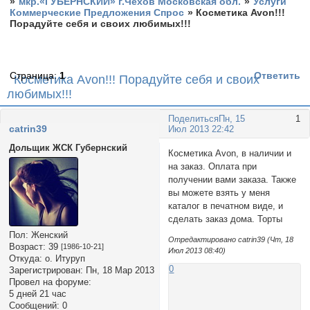
»
мкр.«ГУБЕРНСКИЙ» г.Чехов Московская обл.
»
Услуги
Коммерческие Предложения Спрос
»
Косметика Avon!!!
Порадуйте себя и своих любимых!!!
Страница:
1
Ответить
Косметика Avon!!! Порадуйте себя и своих
любимых!!!
Поделиться
Пн, 15
1
catrin39
Июл 2013 22:42
Дольщик ЖСК Губернский
Косметика Avon, в наличии и
на заказ. Оплата при
получении вами заказа. Также
вы можете взять у меня
каталог в печатном виде, и
сделать заказ дома. Торты
Пол:
Женский
Отредактировано catrin39 (Чт, 18
Возраст:
39
[1986-10-21]
Июл 2013 08:40)
Откуда:
о. Итуруп
0
Зарегистрирован
: Пн, 18 Мар 2013
Провел на форуме:
5 дней 21 час
Сообщений:
0