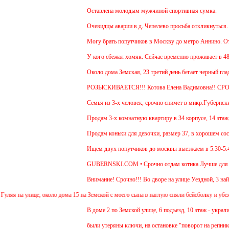
Оставлена молодым мужчиной спортивная сумка.
Очевидцы аварии в д. Чепелево просьба откликнуться.
Могу брать попутчиков в Москву до метро Аннино. Отъез
У кого сбежал хомяк. Сейчас временно проживает в 48 кв
Около дома Земская, 23 третий день бегает черный глад
РОЗЫСКИВАЕТСЯ!!! Котова Елена Вадимовна!! СР
Семья из 3-х человек, срочно снимет в микр.Губернский 
Продам 3-х комнатную квартиру в 34 корпусе, 14 этаж, о
Продам коньки для девочки, размер 37, в хорошем состо
Ищем двух попутчиков до москвы выезжаем в 5.30-5.45 и
GUBERNSKI.COM • Срочно отдам котика.Лучше для прожи
Внимание! Срочно!!! Во дворе на улице Уездной, 3 найде
я на улице, около дома 15 на Земской с моего сына в наглую сняли бейсболку и убежали
В доме 2 по Земской улице, 6 подъезд, 10 этаж - украли д
были утеряны ключи, на остановке "поворот на репниково