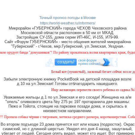
Точный прогноз погоды в Москве
https://world-weather.ru/informers/
Микрорайон «ГУБЕРНСКИЙ» города ЧЕХОВ Чеховского района
Московской области расположен в 50 км от МКАД.
Застройщик СУ-155, дома серии ИП-46С, И-155, И79-99.
Сайт «Форум ГУБЕРНСКИЙ» - место общения жителей микрорайона
"Губернский" - г.Чехов, мкр.Губернский, ул.Земская, Уездная.
орудует банда "домушников"! По району прокатилась волна квартирных краж, будьте б
Белый кот (пушистый), ласковый бегает сейчас возле дом
Забыли электронную книжку PocketBook на детской площадке возле
д.10 на ул.Земская! Готовы отблагодарить нашедшего.
Ищу желающих перевести своего ребенка из садика №11 в
Уважаемые жильцы д.1 по ул.Земская и его соседи! Женщина на а/м
"опель" оливкового цвета №у 275 рс 197 протаранила две машины:
Пежо и Тойота, стоящие на парковке позади дома, и скрылась в
неизвестном направлении.
ала собака чёрная с тигровым, метиска среднего размера, короткошерстная. Собака пуг
Во втором подъезде 23 дома прячется кот или кошка (подросток). Окрас
сиамский, но с длинной шерстью. Увидел его дня 4 назад, зашуганый,
убегает от людей. Сегодня опять видел, может кто ищет. Вот примерно