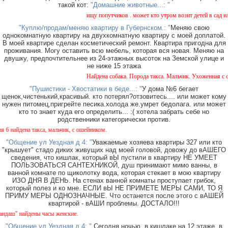
такой кот:
"Домашние животные...: "
ищу попутчиков . может кто утром возит детей в сад или 
"Куплю/продам/меняю квартиру в Губернском.: "
Меняю свою
однокомнатную квартиру на двухкомнатную квартиру с моей доплатой.
В моей квартире сделан косметический ремонт. Квартира пригодна для
проживания. Могу оставить всю мебель, которая вся новая. Меняю на
двушку, предпочтительнее из 24-этажных высоток на Земской улице и
не ниже 15 этажа
Найдена собака. Порода такса. Мальчик. Ухоженная с ош
"Пушистики - Хвостатики в беде...: "
У дома №6 бегает
щенок,чистенький,красивый. кто потерял?отзовитесь.... или может кому
нужен питомец,пригрейте песика.холода же.умрет бедолага. или может
кто то знает куда его определить... :( хотела забрать себе но
родственники категорически против.
найдена такса, мальчик, с ошейником.
"Общение ул Уездная д 4: "
Уважаемые хозяева квартиры 327 или кто
"крышует" стадо диких живущих над моей головой, довожу до вАШЕГО
сведения, что кишлак, который вЫ пустили в квартиру НЕ УМЕЕТ
ПОЛЬЗОВАТЬСЯ САНТЕХНИКОЙ, душ принимают мимо ванны, в
ванной комнате по щиколотку вода, которая стекает в мою квартиру
ИЗО ДНЯ В ДЕНЬ. На стенах ванной комнаты проступает грибок,
который полез и ко мне. ЕСЛИ вЫ НЕ ПРИМЕТЕ МЕРЫ САМИ, ТО Я
ПРИМУ МЕРЫ ОДНОЗНАЧНЫЕ. Что останется после этого с вАШЕЙ
квартирой - вАШИ проблемы. ДОСТАЛО!!!
ш" найдены часы женские.
"Общение ул Уездная д 4: "
Сегодня ночью, в кишлаке на 12 этаже, в