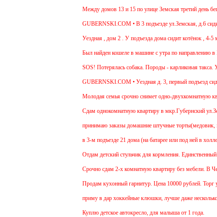
Между домов 13 и 15 по улице Земская третий день бегае
GUBERNSKI.COM • В 3 подъезде ул.Земская, д.6 сидит о
Уездная , дом 2 . У подъезда дома сидит котёнок , 4-5 м
Был найден кошеле в машине с утра по направлению в Мо
SOS! Потерялась собака. Породы - карликовая такса. Ув
GUBERNSKI.COM • Уездная д. 3, первый подъезд сид
Молодая семья срочно снимет одно-двухкомнатную кварт
Cдам однокомнатную квартиру в мкр.Губернский ул.Земск
принимаю заказы домашние штучные торты(медовик, мура
в 3-м подъезде 21 дома (на батарее или под ней в холле
Отдам детский стульчик для кормления. Единственный мин
Срочно сдам 2-х комнатную квартиру без мебели. В Чехов
Продам кухонный гарнитур. Цена 10000 рублей. Торг ум
приму в дар хоккейные клюшки, лучше даже несколько:)
Куплю детское автокресло, для малыша от 1 года.