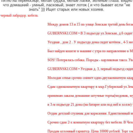
пятно на переносице, белая грудка, белые лапки, зеленые глаза. Видно
что домашний - умный, ласковый, знает лоток ( и что бывает если "не
знать" ))) Ищет старых или новых хозяев.
ый лабрадор. кобель.
Между домов 13 и 15 по улице Земская третий день бегает 
GUBERNSKI.COM • В 3 подъезде ул.Земская, д.6 сидит оче
Уездная , дом 2 . У подъезда дома сидит котёнок , 4-5 мес
Был найден кошеле в машине с утра по направлению в Моск
SOS! Потерялась собака. Породы - карликовая такса. Уваж
GUBERNSKI.COM • Уездная д. 3, первый подъезд сидит
Молодая семья срочно снимет одно-двухкомнатную квартир
Cдам однокомнатную квартиру в мкр.Губернский ул.Земская.
принимаю заказы домашние штучные торты(медовик, мураве
в 3-м подъезде 21 дома (на батарее или под ней в холле) 
Отдам детский стульчик для кормления. Единственный минус
Срочно сдам 2-х комнатную квартиру без мебели. В Чехове 
Продам кухонный гарнитур. Цена 10000 рублей. Торг умес