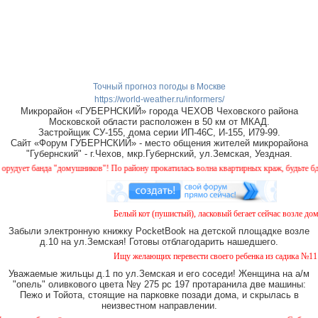
Точный прогноз погоды в Москве
https://world-weather.ru/informers/
Микрорайон «ГУБЕРНСКИЙ» города ЧЕХОВ Чеховского района
Московской области расположен в 50 км от МКАД.
Застройщик СУ-155, дома серии ИП-46С, И-155, И79-99.
Сайт «Форум ГУБЕРНСКИЙ» - место общения жителей микрорайона
"Губернский" - г.Чехов, мкр.Губернский, ул.Земская, Уездная.
ует банда "домушников"! По району прокатилась волна квартирных краж, будьте бдител
Белый кот (пушистый), ласковый бегает сейчас возле дома 
Забыли электронную книжку PocketBook на детской площадке возле
д.10 на ул.Земская! Готовы отблагодарить нашедшего.
Ищу желающих перевести своего ребенка из садика №11 в с
Уважаемые жильцы д.1 по ул.Земская и его соседи! Женщина на а/м
"опель" оливкового цвета №у 275 рс 197 протаранила две машины:
Пежо и Тойота, стоящие на парковке позади дома, и скрылась в
неизвестном направлении.