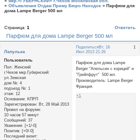
»
мкр.«ГУБЕРНСКИЙ» г.Чехов Московская обл.
»
Объявления Отдам Приму Бюро Находок
»
Парфюм для
дома Lampe Berger 500 мл
Страница:
1
Ответить
Парфюм для дома Lampe Berger 500 мл
Поделиться
Вт, 16
1
Лапулька
Июл 2013 21:26
Пользователь
Парфюм для дома Lampe
Пол:
Женский
Berger "Апельсин с корицей" и
г.Чехов мкр.Губернский:
"Грейпфрут" 500 мл.
ул.Земская
Производитель: Lampe Berger
дом №:
4
Франция.
подъезд №:
1
этаж:
12
+1
Основание:
КПРП
Зарегистрирован
: Вт, 28 Май 2013
Провел на форуме:
10 часов 57 минут
Сообщений:
37
Уважение:
[+1/-0]
Позитив:
[+0/-0]
Последний визит: