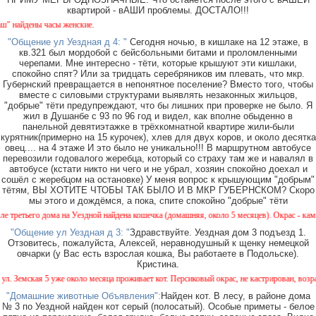
квартирой - вАШИ проблемы. ДОСТАЛО!!!
айдены часы женские.
"Общение ул Уездная д 4: "
Сегодня ночью, в кишлаке на 12 этаже, в
кв.321 был мордобой с бейсбольными битами и проломленными
черепами. Мне интересно - тёти, которые крышуют эти кишлаки,
спокойно спят? Или за тридцать серебряников им плевать, что мкр.
Губернский превращается в непонятное поселение? Вместо того, чтобы
вместе с силовыми структурами выявлять незаконных жильцов,
"добрые" тёти предупреждают, что бы лишних при проверке не было. Я
жил в Душанбе с 93 по 96 год и видел, как вполне обыденно в
панельной девятиэтажке в трёхкомнатной квартире жили-были
курятник(примерно на 15 курочек), хлев для двух коров, и около десятка
овец.... на 4 этаже И это было не уникально!!! В маршрутном автобусе
перевозили годовалого жеребца, который со страху там же и навалял в
автобусе (кстати никто ни чего и не убрал, хозяин спокойно доехал и
сошёл с жеребцом на остановке) У меня вопрос к крышующим "добрым"
тётям, ВЫ ХОТИТЕ ЧТОБЫ ТАК БЫЛО И В МКР ГУБЕРНСКОМ? Скоро
мы этого и дождёмся, а пока, спите спокойно "добрые" тёти
етьего дома на Уездной найдена кошечка (домашняя, около 5 месяцев). Окрас - камышовы
"Общение ул Уездная д 3: "
Здравствуйте. Уездная дом 3 подъезд 1.
Отзовитесь, пожалуйста, Алексей, неравнодушный к щенку немецкой
овчарки (у Вас есть взрослая кошка, Вы работаете в Подольске).
Кристина.
емская 5 уже около месяца проживает кот. Персиковый окрас, не кастрирован, возраст м
"Домашние животные Объявления":
Найден кот. В лесу, в районе дома
№ 3 по Уездной найден кот серый (полосатый). Особые приметы - белое