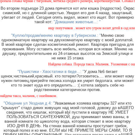
собака чёрная с тигровым, метиска среднего размера, короткошерстная. Собака пуглива
Во втором подъезде 23 дома прячется кот или кошка (подросток). Окрас
сиамский, но с длинной шерстью. Увидел его дня 4 назад, зашуганый,
убегает от людей. Сегодня опять видел, может кто ищет. Вот примерно
такой кот:
"Домашние животные...: "
ищу попутчиков . может кто утром возит детей в сад или в 
"Куплю/продам/меняю квартиру в Губернском.: "
Меняю свою
однокомнатную квартиру на двухкомнатную квартиру с моей доплатой.
В моей квартире сделан косметический ремонт. Квартира пригодна для
проживания. Могу оставить всю мебель, которая вся новая. Меняю на
двушку, предпочтительнее из 24-этажных высоток на Земской улице и
не ниже 15 этажа
Найдена собака. Порода такса. Мальчик. Ухоженная с ошейн
"Пушистики - Хвостатики в беде...: "
У дома №6 бегает
щенок,чистенький,красивый. кто потерял?отзовитесь.... или может кому
нужен питомец,пригрейте песика.холода же.умрет бедолага. или может
кто то знает куда его определить... :( хотела забрать себе но
родственники категорически против.
на такса, мальчик, с ошейником.
"Общение ул Уездная д 4: "
Уважаемые хозяева квартиры 327 или кто
"крышует" стадо диких живущих над моей головой, довожу до вАШЕГО
сведения, что кишлак, который вЫ пустили в квартиру НЕ УМЕЕТ
ПОЛЬЗОВАТЬСЯ САНТЕХНИКОЙ, душ принимают мимо ванны, в
ванной комнате по щиколотку вода, которая стекает в мою квартиру
ИЗО ДНЯ В ДЕНЬ. На стенах ванной комнаты проступает грибок,
который полез и ко мне. ЕСЛИ вЫ НЕ ПРИМЕТЕ МЕРЫ САМИ, ТО Я
ПРИМУ МЕРЫ ОДНОЗНАЧНЫЕ. Что останется после этого с вАШЕЙ