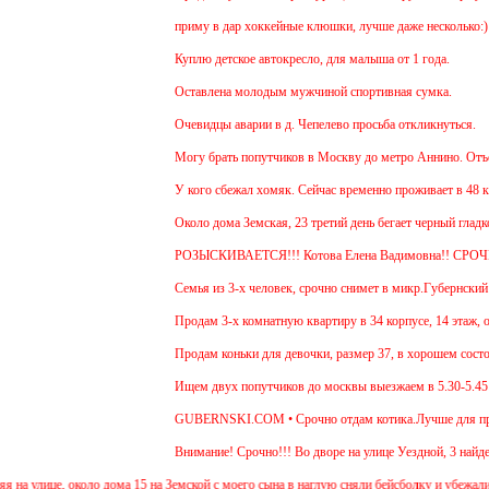
приму в дар хоккейные клюшки, лучше даже несколько:)
Куплю детское автокресло, для малыша от 1 года.
Оставлена молодым мужчиной спортивная сумка.
Очевидцы аварии в д. Чепелево просьба откликнуться.
Могу брать попутчиков в Москву до метро Аннино. Отъезд 
У кого сбежал хомяк. Сейчас временно проживает в 48 кварт
Около дома Земская, 23 третий день бегает черный гладкош
РОЗЫСКИВАЕТСЯ!!! Котова Елена Вадимовна!! СРОЧ
Семья из 3-х человек, срочно снимет в микр.Губернский 1 
Продам 3-х комнатную квартиру в 34 корпусе, 14 этаж, общ
Продам коньки для девочки, размер 37, в хорошем состоян
Ищем двух попутчиков до москвы выезжаем в 5.30-5.45 и о
GUBERNSKI.COM • Срочно отдам котика.Лучше для прожива
Внимание! Срочно!!! Во дворе на улице Уездной, 3 найден 
улице, около дома 15 на Земской с моего сына в наглую сняли бейсболку и убежали 2 де