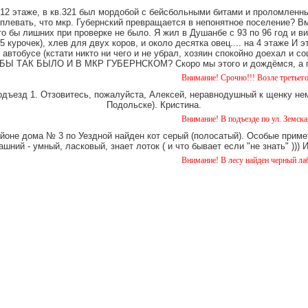
12 этаже, в кв.321 был мордобой с бейсбольными битами и проломленны
 плевать, что мкр. Губернский превращается в непонятное поселение? В
о бы лишних при проверке не было. Я жил в Душанбе с 93 по 96 год и в
 курочек), хлев для двух коров, и около десятка овец.... на 4 этаже И 
 автобусе (кстати никто ни чего и не убрал, хозяин спокойно доехал и
Ы ТАК БЫЛО И В МКР ГУБЕРНСКОМ? Скоро мы этого и дождёмся, а пок
Внимание! Срочно!!! Возле третьего дома на У
одъезд 1. Отзовитесь, пожалуйста, Алексей, неравнодушный к щенку нем
Подольске). Кристина.
Внимание! В подъезде по ул. Земская 5 уже ок
айоне дома № 3 по Уездной найден кот серый (полосатый). Особые примет
шний - умный, ласковый, знает лоток ( и что бывает если "не знать" )))
Внимание! В лесу найден черный лабрадор. ко