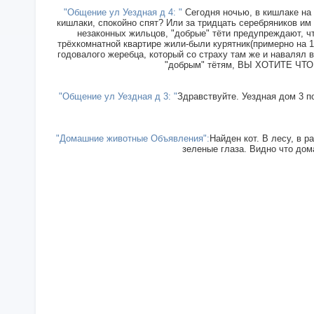
"Общение ул Уездная д 4: "
Сегодня ночью, в кишлаке на 
кишлаки, спокойно спят? Или за тридцать серебряников им
незаконных жильцов, "добрые" тёти предупреждают, чт
трёхкомнатной квартире жили-были курятник(примерно на 15
годовалого жеребца, который со страху там же и навалял в
"добрым" тётям, ВЫ ХОТИТЕ ЧТОБ
"Общение ул Уездная д 3: "
Здравствуйте. Уездная дом 3 п
"Домашние животные Объявления":
Найден кот. В лесу, в р
зеленые глаза. Видно что дома