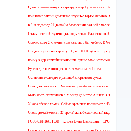
Cдам однокомнатную квартиру в мкр.Губернский ул.Земская. Ремонт от зас
принимаю заказы домашние штучные торты(медовик, муравейник, наполеон
в 3-м подъезде 21 дома (на батарее или под ней в холле) тоскует и дове
Отдам детский стульчик для кормления. Единственный минус - нет мягкой н
Срочно сдам 2-х комнатную квартиру без мебели. В Чехове буду после 15-0
Продам кухонный гарнитур. Цена 10000 рублей. Торг уместен.
приму в дар хоккейные клюшки, лучше даже несколько:)
Куплю детское автокресло, для малыша от 1 года.
Оставлена молодым мужчиной спортивная сумка.
Очевидцы аварии в д. Чепелево просьба откликнуться.
Могу брать попутчиков в Москву до метро Аннино. Отъезд 6.45 от мкр.Гу
У кого сбежал хомяк. Сейчас временно проживает в 48 квартире (9 этаж ул
Около дома Земская, 23 третий день бегает черный гладкошерстый высокий
РОЗЫСКИВАЕТСЯ!!! Котова Елена Вадимовна!! СРОЧНО ОТЗОВИТЕС
Семья из 3-х человек, срочно снимет в микр.Губернский 1 или 2-х комнат