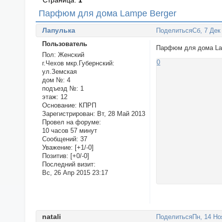
Страница:
1
Парфюм для дома Lampe Berger
Лапулька
Поделиться
Сб, 7 Дек
Пользователь
Парфюм для дома Lam
Пол:
Женский
0
г.Чехов мкр.Губернский:
ул.Земская
дом №:
4
подъезд №:
1
этаж:
12
Основание:
КПРП
Зарегистрирован
: Вт, 28 Май 2013
Провел на форуме:
10 часов 57 минут
Сообщений:
37
Уважение:
[+1/-0]
Позитив:
[+0/-0]
Последний визит:
Вс, 26 Апр 2015 23:17
natali
Поделиться
Пн, 14 Но