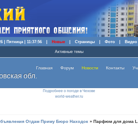
6 | Пятница | 11:37:57
|
Новые
|
Страницы
|
Фото
|
Видео
Активные темы
Главная
Форум
Новости
Контакты
Уч
вская обл.
Подробнее о погоде в Чехове
world-weather.ru
бъявления Отдам Приму Бюро Находок
»
Парфюм для дома L