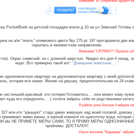
Внимание! В Губернском орудует банда "дому
ку PocketBook на детской площадке возле д.10 на ул.Земская! Готовы 
на на а/м "опель" оливкового цвета №у 275 рс 197 протаранила две ма
скрылась в неизвестном направлении.
Внимание! СРОЧНО!!! Пропала собака чёрная с
ток). Окрас сиамский, но с длинной шерстью. Увидел его дня 4 назад, з
ищет. Вот примерно такой кот:
"Домашние животные...: "
ю однокомнатную квартиру на двухкомнатную квартиру с моей доплатой.
ель, которая вся новая. Меняю на двушку, предпочтительнее из 24-этаж
,чистенький,красивый. кто потерял?отзовитесь.... или может кому нуже
ает куда его определить... :( хотела забрать себе но родственники катег
В районе дома Земская 6 найдена такса, мальч
327 или кто "крышует" стадо диких живущих над моей головой, довожу
имают мимо ванны, в ванной комнате по щиколотку вода, которая ст
е. ЕСЛИ вЫ НЕ ПРИМЕТЕ МЕРЫ САМИ, ТО Я ПРИМУ МЕРЫ ОДНОЗНАЧНЫЕ. Ч
проблемы. ДОСТАЛО!!!
Около магазина "Карандаш" найдены часы жен