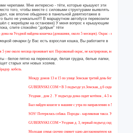
ми черепами. Мне интересно - тёти, которые крышуют эти
место того, чтобы вместе с силовыми структурами выявлять
идел, как вполне обыденно в панельной девятиэтажке в
это было не уникально!!! В маршрутном автобусе перевозили
 сошёл с жеребцом на остановке) У меня вопрос к крышующим
а, спите спокойно "добрые" тёти
ездной найдена кошечка (домашняя, около 5 месяцев). Окрас - камышовый, на один глази
ецкой овчарки (у Вас есть взрослая кошка, Вы работаете в
оло месяца проживает кот. Персиковый окрас, не кастрирован, возраст менее года, ухоже
ы - белое пятно на переносице, белая грудка, белые лапки,
 Ищет старых или новых хозяев.
бель.
Между домов 13 и 15 по улице Земская третий день бегает собака из поро
GUBERNSKI.COM • В 3 подъезде ул.Земская, д.6 сидит очень голодная че
Уездная , дом 2 . У подъезда дома сидит котёнок , 4-5 мес , девочка. Чёр
Был найден кошеле в машине с утра по направлению в Москву,девушка сад
SOS! Потерялась собака. Породы - карликовая такса. Уважаемые соседи! 
GUBERNSKI.COM • Уездная д. 3, первый подъезд сидит полосатый ОЧ
Молодая семья срочно снимет одно-двухкомнатную квартиру на длительны