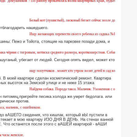
шников"! По району прокатилась волна квартирных краж, будьте бдительны!
Белый кот (пушистый), ласковый бегает сейчас возле дома № 2 на Земской
отблагодарить нашедшего.
Ищу желающих перевести своего ребенка из садика №11 в садик № 26. Ест
шины: Пежо и Тойота, стоящие на парковке позади дома, и
 тигровым, метиска среднего размера, короткошерстная. Собака пугливая, не агрессивн
ашуганый, убегает от людей. Сегодня опять видел, может кто
ищу попутчиков . может кто утром возит детей в сад или в школу в город ?
 В моей квартире сделан косметический ремонт. Квартира
ных высоток на Земской улице и не ниже 15 этажа
Найдена собака. Порода такса. Мальчик. Ухоженная с ошейником. Найдена 
н питомец,пригрейте песика.холода же.умрет бедолага. или
орически против.
ик, с ошейником.
 до вАШЕГО сведения, что кишлак, который вЫ пустили в
екает в мою квартиру ИЗО ДНЯ В ДЕНЬ. На стенах ванной
то останется после этого с вАШЕЙ квартирой - вАШИ
ские.