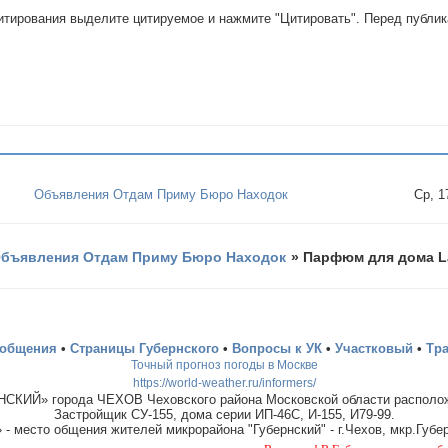
цитирования выделите цитируемое и нажмите "Цитировать". Перед публи
Объявления Отдам Приму Бюро Находок
Ср, 
бъявления Отдам Приму Бюро Находок
»
Парфюм для дома L
ообщения
•
Страницы Губернского
•
Вопросы к УК
•
Участковый
•
Тр
Точный прогноз погоды в Москве
https://world-weather.ru/informers/
СКИЙ» города ЧЕХОВ Чеховского района Московской области располож
Застройщик СУ-155, дома серии ИП-46С, И-155, И79-99.
место общения жителей микрорайона "Губернский" - г.Чехов, мкр.Губер