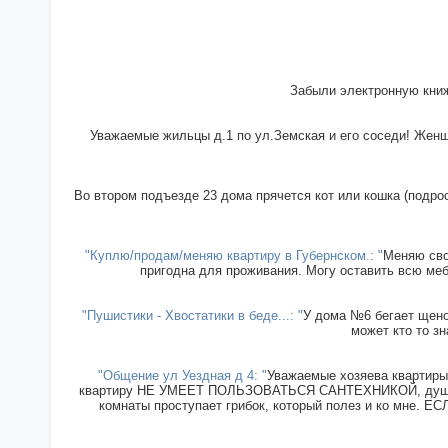
Забыли электронную книж
Уважаемые жильцы д.1 по ул.Земская и его соседи! Женщи
Во втором подъезде 23 дома прячется кот или кошка (подрос
"Куплю/продам/меняю квартиру в Губернском.: "
Меняю сво
пригодна для проживания. Могу оставить всю меб
"Пушистики - Хвостатики в беде...: "
У дома №6 бегает щенок
может кто то зн
"Общение ул Уездная д 4: "
Уважаемые хозяева квартиры 
квартиру НЕ УМЕЕТ ПОЛЬЗОВАТЬСЯ САНТЕХНИКОЙ, душ прин
комнаты проступает грибок, который полез и ко мн