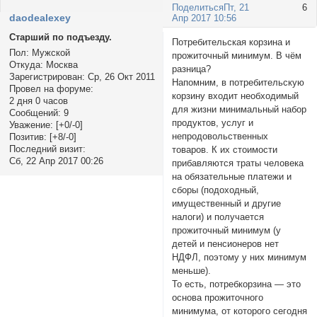
Поделиться
Пт, 21
6
daodealexey
Апр 2017 10:56
Старший по подъезду.
Потребительская корзина и
Пол:
Мужской
прожиточный минимум. В чём
Откуда:
Москва
разница?
Зарегистрирован
: Ср, 26 Окт 2011
Напомним, в потребительскую
Провел на форуме:
корзину входит необходимый
2 дня 0 часов
для жизни минимальный набор
Сообщений:
9
продуктов, услуг и
Уважение:
[+0/-0]
непродовольственных
Позитив:
[+8/-0]
Последний визит:
товаров. К их стоимости
Сб, 22 Апр 2017 00:26
прибавляются траты человека
на обязательные платежи и
сборы (подоходный,
имущественный и другие
налоги) и получается
прожиточный минимум (у
детей и пенсионеров нет
НДФЛ, поэтому у них минимум
меньше).
То есть, потребкорзина — это
основа прожиточного
минимума, от которого сегодня