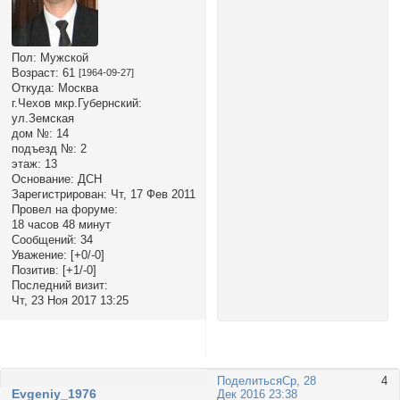
Пол:
Мужской
Возраст:
61
[1964-09-27]
Откуда:
Москва
г.Чехов мкр.Губернский:
ул.Земская
дом №:
14
подъезд №:
2
этаж:
13
Основание:
ДСН
Зарегистрирован
: Чт, 17 Фев 2011
Провел на форуме:
18 часов 48 минут
Сообщений:
34
Уважение:
[+0/-0]
Позитив:
[+1/-0]
Последний визит:
Чт, 23 Ноя 2017 13:25
Поделиться
Ср, 28
4
Evgeniy_1976
Дек 2016 23:38