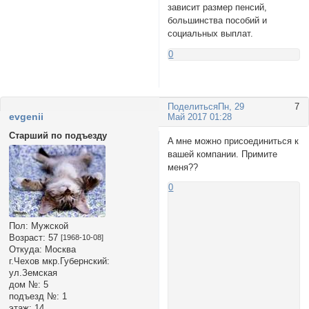
зависит размер пенсий,
большинства пособий и
социальных выплат.
0
Поделиться
Пн, 29
7
evgenii
Май 2017 01:28
Старший по подъезду
A мне можно присоединиться к
вашей компании. Примите
меня??
0
Пол:
Мужской
Возраст:
57
[1968-10-08]
Откуда:
Москва
г.Чехов мкр.Губернский:
ул.Земская
дом №:
5
подъезд №:
1
этаж:
14