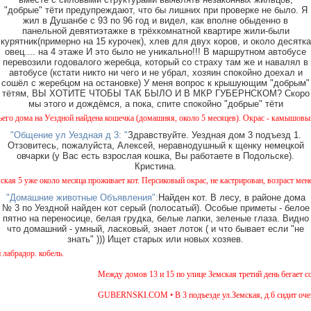
"добрые" тёти предупреждают, что бы лишних при проверке не было. Я
жил в Душанбе с 93 по 96 год и видел, как вполне обыденно в
панельной девятиэтажке в трёхкомнатной квартире жили-были
курятник(примерно на 15 курочек), хлев для двух коров, и около десятка
овец.... на 4 этаже И это было не уникально!!! В маршрутном автобусе
перевозили годовалого жеребца, который со страху там же и навалял в
автобусе (кстати никто ни чего и не убрал, хозяин спокойно доехал и
сошёл с жеребцом на остановке) У меня вопрос к крышующим "добрым"
тётям, ВЫ ХОТИТЕ ЧТОБЫ ТАК БЫЛО И В МКР ГУБЕРНСКОМ? Скоро
мы этого и дождёмся, а пока, спите спокойно "добрые" тёти
а на Уездной найдена кошечка (домашняя, около 5 месяцев). Окрас - камышовый, на один
"Общение ул Уездная д 3: "
Здравствуйте. Уездная дом 3 подъезд 1.
Отзовитесь, пожалуйста, Алексей, неравнодушный к щенку немецкой
овчарки (у Вас есть взрослая кошка, Вы работаете в Подольске).
Кристина.
же около месяца проживает кот. Персиковый окрас, не кастрирован, возраст менее года,
"Домашние животные Объявления":
Найден кот. В лесу, в районе дома
№ 3 по Уездной найден кот серый (полосатый). Особые приметы - белое
пятно на переносице, белая грудка, белые лапки, зеленые глаза. Видно
что домашний - умный, ласковый, знает лоток ( и что бывает если "не
знать" ))) Ищет старых или новых хозяев.
р. кобель.
Между домов 13 и 15 по улице Земская третий день бегает собак
GUBERNSKI.COM • В 3 подъезде ул.Земская, д.6 сидит очень го