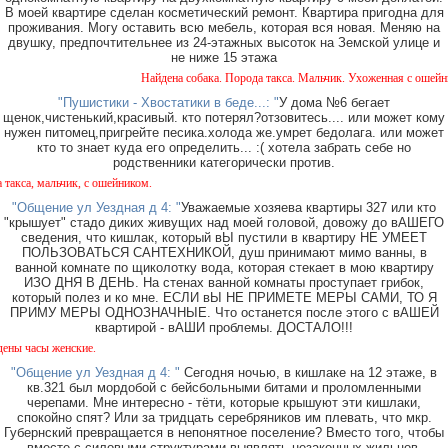
В моей квартире сделан косметический ремонт. Квартира пригодна для
проживания. Могу оставить всю мебель, которая вся новая. Меняю на
двушку, предпочтительнее из 24-этажных высоток на Земской улице и
не ниже 15 этажа
Найдена собака. Порода такса. Мальчик. Ухоженная с ошейником.
"Пушистики - Хвостатики в беде...: "
У дома №6 бегает
щенок,чистенький,красивый. кто потерял?отзовитесь.... или может кому
нужен питомец,пригрейте песика.холода же.умрет бедолага. или может
кто то знает куда его определить... :( хотела забрать себе но
родственники категорически против.
мальчик, с ошейником.
"Общение ул Уездная д 4: "
Уважаемые хозяева квартиры 327 или кто
"крышует" стадо диких живущих над моей головой, довожу до вАШЕГО
сведения, что кишлак, который вЫ пустили в квартиру НЕ УМЕЕТ
ПОЛЬЗОВАТЬСЯ САНТЕХНИКОЙ, душ принимают мимо ванны, в
ванной комнате по щиколотку вода, которая стекает в мою квартиру
ИЗО ДНЯ В ДЕНЬ. На стенах ванной комнаты проступает грибок,
который полез и ко мне. ЕСЛИ вЫ НЕ ПРИМЕТЕ МЕРЫ САМИ, ТО Я
ПРИМУ МЕРЫ ОДНОЗНАЧНЫЕ. Что останется после этого с вАШЕЙ
квартирой - вАШИ проблемы. ДОСТАЛО!!!
ы женские.
"Общение ул Уездная д 4: "
Сегодня ночью, в кишлаке на 12 этаже, в
кв.321 был мордобой с бейсбольными битами и проломленными
черепами. Мне интересно - тёти, которые крышуют эти кишлаки,
спокойно спят? Или за тридцать серебряников им плевать, что мкр.
Губернский превращается в непонятное поселение? Вместо того, чтобы
вместе с силовыми структурами выявлять незаконных жильцов,