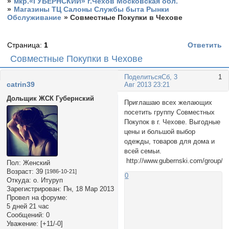
»
мкр.«ГУБЕРНСКИЙ» г.Чехов Московская обл.
»
Магазины ТЦ Салоны Службы быта Рынки
Обслуживание
»
Совместные Покупки в Чехове
Страница:
1
Ответить
Совместные Покупки в Чехове
Поделиться
Сб, 3
1
catrin39
Авг 2013 23:21
Дольщик ЖСК Губернский
Приглашаю всех желающих
посетить группу Совместных
Покупок в г. Чехове. Выгодные
цены и большой выбор
одежды, товаров для дома и
всей семьи.
http://www.gubernski.com/group/
Пол:
Женский
Возраст:
39
[1986-10-21]
0
Откуда:
о. Итуруп
Зарегистрирован
: Пн, 18 Мар 2013
Провел на форуме:
5 дней 21 час
Сообщений:
0
Уважение:
[+11/-0]