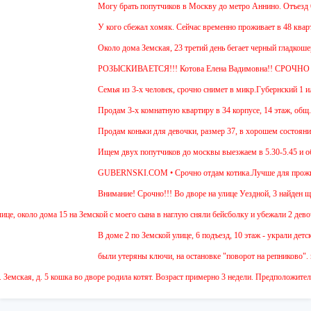
Могу брать попутчиков в Москву до метро Аннино. Отъезд 6.45 
У кого сбежал хомяк. Сейчас временно проживает в 48 квартире (
Около дома Земская, 23 третий день бегает черный гладкошерст
РОЗЫСКИВАЕТСЯ!!! Котова Елена Вадимовна!! СРОЧНО О
Семья из 3-х человек, срочно снимет в микр.Губернский 1 или 2
Продам 3-х комнатную квартиру в 34 корпусе, 14 этаж, общ. пл.
Продам коньки для девочки, размер 37, в хорошем состоянии.
Ищем двух попутчиков до москвы выезжаем в 5.30-5.45 и обратн
GUBERNSKI.COM • Срочно отдам котика.Лучше для проживания в
Внимание! Срочно!!! Во дворе на улице Уездной, 3 найден щенок
оло дома 15 на Земской с моего сына в наглую сняли бейсболку и убежали 2 девочки.Одну
В доме 2 по Земской улице, 6 подъезд, 10 этаж - украли детский 
были утеряны ключи, на остановке "поворот на репниково". кто п
ая, д. 5 кошка во дворе родила котят. Возраст примерно 3 недели. Предположительно ма