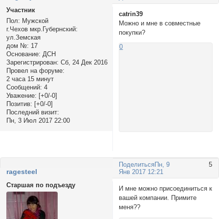
Участник
catrin39
Пол:
Мужской
Можно и мне в совместные
г.Чехов мкр.Губернский:
покупки?
ул.Земская
дом №:
17
0
Основание:
ДСН
Зарегистрирован
: Сб, 24 Дек 2016
Провел на форуме:
2 часа 15 минут
Сообщений:
4
Уважение:
[+0/-0]
Позитив:
[+0/-0]
Последний визит:
Пн, 3 Июл 2017 22:00
Поделиться
Пн, 9
5
ragesteel
Янв 2017 12:21
Старшая по подъезду
И мне можно присоединиться к
вашей компании. Примите
меня??