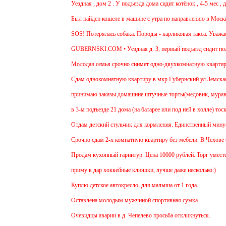
Уездная , дом 2 . У подъезда дома сидит котёнок , 4-5 мес , де
Был найден кошеле в машине с утра по направлению в Москву,де
SOS! Потерялась собака. Породы - карликовая такса. Уважаемые
GUBERNSKI.COM • Уездная д. 3, первый подъезд сидит поло
Молодая семья срочно снимет одно-двухкомнатную квартиру на 
Cдам однокомнатную квартиру в мкр.Губернский ул.Земская. Ремо
принимаю заказы домашние штучные торты(медовик, муравейник,
в 3-м подъезде 21 дома (на батарее или под ней в холле) тоску
Отдам детский стульчик для кормления. Единственный минус - не
Срочно сдам 2-х комнатную квартиру без мебели. В Чехове буду 
Продам кухонный гарнитур. Цена 10000 рублей. Торг уместен.
приму в дар хоккейные клюшки, лучше даже несколько:)
Куплю детское автокресло, для малыша от 1 года.
Оставлена молодым мужчиной спортивная сумка.
Очевидцы аварии в д. Чепелево просьба откликнуться.