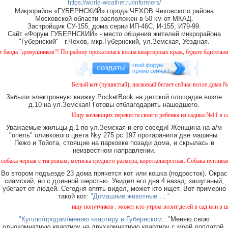
https://world-weather.ru/informers/
Микрорайон «ГУБЕРНСКИЙ» города ЧЕХОВ Чеховского района
Московской области расположен в 50 км от МКАД.
Застройщик СУ-155, дома серии ИП-46С, И-155, И79-99.
Сайт «Форум ГУБЕРНСКИЙ» - место общения жителей микрорайона
"Губернский" - г.Чехов, мкр.Губернский, ул.Земская, Уездная.
"домушников"! По району прокатилась волна квартирных краж, будьте бдительны!
Белый кот (пушистый), ласковый бегает сейчас возле дома № 2 н
Забыли электронную книжку PocketBook на детской площадке возле
д.10 на ул.Земская! Готовы отблагодарить нашедшего.
Ищу желающих перевести своего ребенка из садика №11 в садик 
Уважаемые жильцы д.1 по ул.Земская и его соседи! Женщина на а/м
"опель" оливкового цвета №у 275 рс 197 протаранила две машины:
Пежо и Тойота, стоящие на парковке позади дома, и скрылась в
неизвестном направлении.
ная с тигровым, метиска среднего размера, короткошерстная. Собака пугливая, не агре
Во втором подъезде 23 дома прячется кот или кошка (подросток). Окрас
сиамский, но с длинной шерстью. Увидел его дня 4 назад, зашуганый,
убегает от людей. Сегодня опять видел, может кто ищет. Вот примерно
такой кот:
"Домашние животные...: "
ищу попутчиков . может кто утром возит детей в сад или в школу
"Куплю/продам/меняю квартиру в Губернском.: "
Меняю свою
однокомнатную квартиру на двухкомнатную квартиру с моей доплатой.