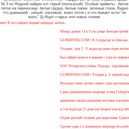
№ 3 по Уездной найден кот серый (полосатый). Особые приметы - белое
пятно на переносице, белая грудка, белые лапки, зеленые глаза. Видно
что домашний - умный, ласковый, знает лоток ( и что бывает если "не
знать" ))) Ищет старых или новых хозяев.
 В лесу найден черный лабрадор. кобель.
Между домов 13 и 15 по улице Земская третий де
GUBERNSKI.COM • В 3 подъезде ул.Земская, д.6 
Уездная , дом 2 . У подъезда дома сидит котёнок
Был найден кошеле в машине с утра по направле
SOS! Потерялась собака. Породы - карликовая та
GUBERNSKI.COM • Уездная д. 3, первый подъе
Молодая семья срочно снимет одно-двухкомнатну
Cдам однокомнатную квартиру в мкр.Губернский у
принимаю заказы домашние штучные торты(медови
в 3-м подъезде 21 дома (на батарее или под ней
Отдам детский стульчик для кормления. Единствен
Срочно сдам 2-х комнатную квартиру без мебели. 