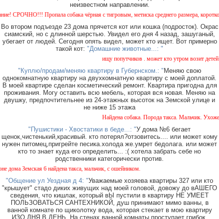
неизвестном направлении.
 СРОЧНО!!! Пропала собака чёрная с тигровым, метиска среднего размера, короткошерст
Во втором подъезде 23 дома прячется кот или кошка (подросток). Окрас
сиамский, но с длинной шерстью. Увидел его дня 4 назад, зашуганый,
убегает от людей. Сегодня опять видел, может кто ищет. Вот примерно
такой кот:
"Домашние животные...: "
ищу попутчиков . может кто утром возит детей в 
"Куплю/продам/меняю квартиру в Губернском.: "
Меняю свою
однокомнатную квартиру на двухкомнатную квартиру с моей доплатой.
В моей квартире сделан косметический ремонт. Квартира пригодна для
проживания. Могу оставить всю мебель, которая вся новая. Меняю на
двушку, предпочтительнее из 24-этажных высоток на Земской улице и
не ниже 15 этажа
Найдена собака. Порода такса. Мальчик. Ухоженн
"Пушистики - Хвостатики в беде...: "
У дома №6 бегает
щенок,чистенький,красивый. кто потерял?отзовитесь.... или может кому
нужен питомец,пригрейте песика.холода же.умрет бедолага. или может
кто то знает куда его определить... :( хотела забрать себе но
родственники категорически против.
ома Земская 6 найдена такса, мальчик, с ошейником.
"Общение ул Уездная д 4: "
Уважаемые хозяева квартиры 327 или кто
"крышует" стадо диких живущих над моей головой, довожу до вАШЕГО
сведения, что кишлак, который вЫ пустили в квартиру НЕ УМЕЕТ
ПОЛЬЗОВАТЬСЯ САНТЕХНИКОЙ, душ принимают мимо ванны, в
ванной комнате по щиколотку вода, которая стекает в мою квартиру
ИЗО ДНЯ В ДЕНЬ. На стенах ванной комнаты проступает грибок,