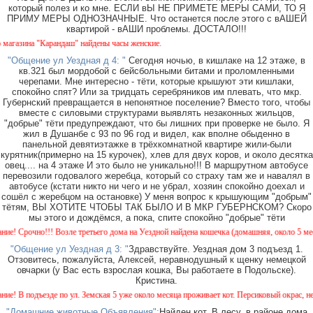
который полез и ко мне. ЕСЛИ вЫ НЕ ПРИМЕТЕ МЕРЫ САМИ, ТО Я
ПРИМУ МЕРЫ ОДНОЗНАЧНЫЕ. Что останется после этого с вАШЕЙ
квартирой - вАШИ проблемы. ДОСТАЛО!!!
азина "Карандаш" найдены часы женские.
"Общение ул Уездная д 4: "
Сегодня ночью, в кишлаке на 12 этаже, в
кв.321 был мордобой с бейсбольными битами и проломленными
черепами. Мне интересно - тёти, которые крышуют эти кишлаки,
спокойно спят? Или за тридцать серебряников им плевать, что мкр.
Губернский превращается в непонятное поселение? Вместо того, чтобы
вместе с силовыми структурами выявлять незаконных жильцов,
"добрые" тёти предупреждают, что бы лишних при проверке не было. Я
жил в Душанбе с 93 по 96 год и видел, как вполне обыденно в
панельной девятиэтажке в трёхкомнатной квартире жили-были
курятник(примерно на 15 курочек), хлев для двух коров, и около десятка
овец.... на 4 этаже И это было не уникально!!! В маршрутном автобусе
перевозили годовалого жеребца, который со страху там же и навалял в
автобусе (кстати никто ни чего и не убрал, хозяин спокойно доехал и
сошёл с жеребцом на остановке) У меня вопрос к крышующим "добрым"
тётям, ВЫ ХОТИТЕ ЧТОБЫ ТАК БЫЛО И В МКР ГУБЕРНСКОМ? Скоро
мы этого и дождёмся, а пока, спите спокойно "добрые" тёти
 Срочно!!! Возле третьего дома на Уездной найдена кошечка (домашняя, около 5 месяцев
"Общение ул Уездная д 3: "
Здравствуйте. Уездная дом 3 подъезд 1.
Отзовитесь, пожалуйста, Алексей, неравнодушный к щенку немецкой
овчарки (у Вас есть взрослая кошка, Вы работаете в Подольске).
Кристина.
В подъезде по ул. Земская 5 уже около месяца проживает кот. Персиковый окрас, не кас
"Домашние животные Объявления":
Найден кот. В лесу, в районе дома