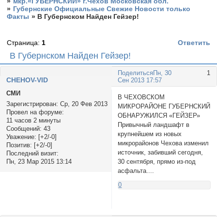
»
мкр.«ГУБЕРНСКИЙ» г.Чехов Московская обл.
»
Губернские Официальные Свежие Новости только
Факты
»
В Губернском Найден Гейзер!
Страница:
1
Ответить
В Губернском Найден Гейзер!
Поделиться
Пн, 30
1
CHEHOV-VID
Сен 2013 17:57
СМИ
В ЧЕХОВСКОМ
Зарегистрирован
: Ср, 20 Фев 2013
МИКРОРАЙОНЕ ГУБЕРНСКИЙ
Провел на форуме:
ОБНАРУЖИЛСЯ «ГЕЙЗЕР»
11 часов 2 минуты
Привычный ландшафт в
Сообщений:
43
крупнейшем из новых
Уважение:
[+2/-0]
микрорайонов Чехова изменил
Позитив:
[+2/-0]
источник, забивший сегодня,
Последний визит:
30 сентября, прямо из-под
Пн, 23 Мар 2015 13:14
асфальта....
0