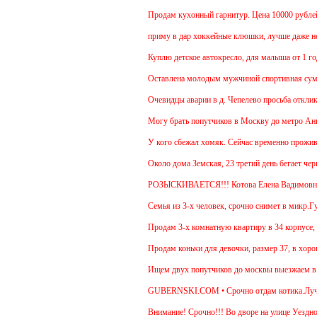
Продам кухонный гарнитур. Цена 10000 рублей. 
приму в дар хоккейные клюшки, лучше даже неск
Куплю детское автокресло, для малыша от 1 года
Оставлена молодым мужчиной спортивная сумка
Очевидцы аварии в д. Чепелево просьба откликну
Могу брать попутчиков в Москву до метро Аннино
У кого сбежал хомяк. Сейчас временно проживает 
Около дома Земская, 23 третий день бегает черн
РОЗЫСКИВАЕТСЯ!!! Котова Елена Вадимовн
Семья из 3-х человек, срочно снимет в микр.Губе
Продам 3-х комнатную квартиру в 34 корпусе, 14 
Продам коньки для девочки, размер 37, в хорош
Ищем двух попутчиков до москвы выезжаем в 5.30
GUBERNSKI.COM • Срочно отдам котика.Лучше дл
Внимание! Срочно!!! Во дворе на улице Уездной,