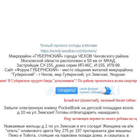
Точный прогноз погоды в Москве
https://world-weather.ru/informers/
Микрорайон «ГУБЕРНСКИЙ» города ЧЕХОВ Чеховского района
Московской области расположен в 50 км от МКАД.
Застройщик СУ-155, дома серии ИП-46С, И-155, И79-99.
Сайт «Форум ГУБЕРНСКИЙ» - место общения жителей микрорайона
"Губернский" - г.Чехов, мкр.Губернский, ул.Земская, Уездная.
 В Губернском орудует банда "домушников"! По району прокатилась волна квартирных 
Белый кот (пушистый), ласковый бегает сейчас в
Забыли электронную книжку PocketBook на детской площадке возле
д.10 на ул.Земская! Готовы отблагодарить нашедшего.
Ищу желающих перевести своего ребенка из садик
Уважаемые жильцы д.1 по ул.Земская и его соседи! Женщина на а/м
"опель" оливкового цвета №у 275 рс 197 протаранила две машины:
Пежо и Тойота, стоящие на парковке позади дома, и скрылась в