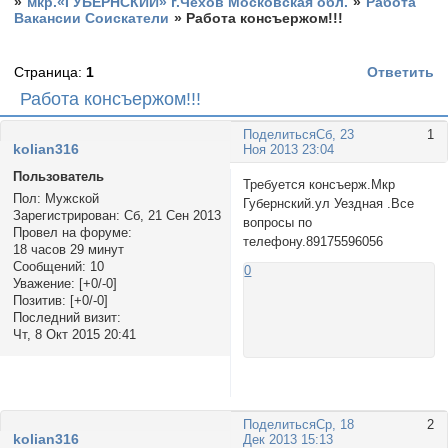
»
мкр.«ГУБЕРНСКИЙ» г.Чехов Московская обл.
»
Работа
Вакансии Соискатели
»
Работа консъержом!!!
Страница:
1
Ответить
Работа консъержом!!!
Поделиться
Сб, 23
1
kolian316
Ноя 2013 23:04
Пользователь
Требуется консъерж.Мкр
Пол:
Мужской
Губернский.ул Уездная .Все
Зарегистрирован
: Сб, 21 Сен 2013
вопросы по
Провел на форуме:
телефону.89175596056
18 часов 29 минут
Сообщений:
10
0
Уважение:
[+0/-0]
Позитив:
[+0/-0]
Последний визит:
Чт, 8 Окт 2015 20:41
Поделиться
Ср, 18
2
kolian316
Дек 2013 15:13