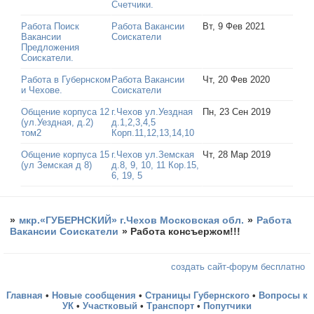
Счетчики.
Работа Поиск
Работа Вакансии
Вт, 9 Фев 2021
Вакансии
Соискатели
Предложения
Соискатели.
Работа в Губернском
Работа Вакансии
Чт, 20 Фев 2020
и Чехове.
Соискатели
Общение корпуса 12
г.Чехов ул.Уездная
Пн, 23 Сен 2019
(ул.Уездная, д.2)
д.1,2,3,4,5
том2
Корп.11,12,13,14,10
Общение корпуса 15
г.Чехов ул.Земская
Чт, 28 Мар 2019
(ул Земская д 8)
д.8, 9, 10, 11 Кор.15,
6, 19, 5
»
мкр.«ГУБЕРНСКИЙ» г.Чехов Московская обл.
»
Работа
Вакансии Соискатели
»
Работа консъержом!!!
создать сайт-форум бесплатно
Главная
•
Новые сообщения
•
Страницы Губернского
•
Вопросы к
УК
•
Участковый
•
Транспорт
•
Попутчики