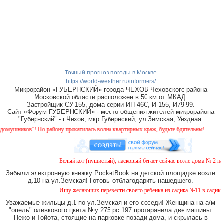
Точный прогноз погоды в Москве
https://world-weather.ru/informers/
Микрорайон «ГУБЕРНСКИЙ» города ЧЕХОВ Чеховского района
Московской области расположен в 50 км от МКАД.
Застройщик СУ-155, дома серии ИП-46С, И-155, И79-99.
Сайт «Форум ГУБЕРНСКИЙ» - место общения жителей микрорайона
"Губернский" - г.Чехов, мкр.Губернский, ул.Земская, Уездная.
иков"! По району прокатилась волна квартирных краж, будьте бдительны!
Белый кот (пушистый), ласковый бегает сейчас возле дома № 2 на Зе
Забыли электронную книжку PocketBook на детской площадке возле
д.10 на ул.Земская! Готовы отблагодарить нашедшего.
Ищу желающих перевести своего ребенка из садика №11 в садик № 2
Уважаемые жильцы д.1 по ул.Земская и его соседи! Женщина на а/м
"опель" оливкового цвета №у 275 рс 197 протаранила две машины:
Пежо и Тойота, стоящие на парковке позади дома, и скрылась в