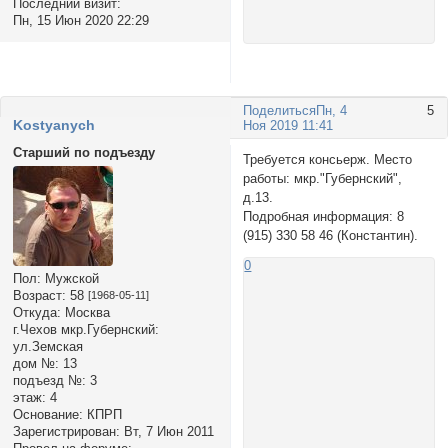
Последний визит:
Пн, 15 Июн 2020 22:29
Поделиться
Пн, 4
5
Kostyanych
Ноя 2019 11:41
Старший по подъезду
Требуется консьерж. Место
работы: мкр."Губернский",
д.13.
Подробная информация: 8
(915) 330 58 46 (Константин).
0
Пол:
Мужской
Возраст:
58
[1968-05-11]
Откуда:
Москва
г.Чехов мкр.Губернский:
ул.Земская
дом №:
13
подъезд №:
3
этаж:
4
Основание:
КПРП
Зарегистрирован
: Вт, 7 Июн 2011