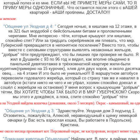
который полез и ко мне. ЕСЛИ вЫ НЕ ПРИМЕТЕ МЕРЫ САМИ, ТО Я
ПРИМУ МЕРЫ ОДНОЗНАЧНЫЕ. Что останется после этого с вАШЕЙ
квартирой - вАШИ проблемы. ДОСТАЛО!!!
ие.
"Общение ул Уездная д 4: "
Сегодня ночью, в кишлаке на 12 этаже, в
кв.321 был мордобой с бейсбольными битами и проломленными
черепами. Мне интересно - тёти, которые крышуют эти кишлаки,
спокойно спят? Или за тридцать серебряников им плевать, что мкр.
Губернский превращается в непонятное поселение? Вместо того, чтобы
вместе с силовыми структурами выявлять незаконных жильцов,
"добрые" тёти предупреждают, что бы лишних при проверке не было. Я
жил в Душанбе с 93 по 96 год и видел, как вполне обыденно в
панельной девятиэтажке в трёхкомнатной квартире жили-были
курятник(примерно на 15 курочек), хлев для двух коров, и около десятка
овец.... на 4 этаже И это было не уникально!!! В маршрутном автобусе
перевозили годовалого жеребца, который со страху там же и навалял в
автобусе (кстати никто ни чего и не убрал, хозяин спокойно доехал и
сошёл с жеребцом на остановке) У меня вопрос к крышующим "добрым"
тётям, ВЫ ХОТИТЕ ЧТОБЫ ТАК БЫЛО И В МКР ГУБЕРНСКОМ? Скоро
мы этого и дождёмся, а пока, спите спокойно "добрые" тёти
дной найдена кошечка (домашняя, около 5 месяцев). Окрас - камышовый, на один глазик 
"Общение ул Уездная д 3: "
Здравствуйте. Уездная дом 3 подъезд 1.
Отзовитесь, пожалуйста, Алексей, неравнодушный к щенку немецкой
овчарки (у Вас есть взрослая кошка, Вы работаете в Подольске).
Кристина.
о месяца проживает кот. Персиковый окрас, не кастрирован, возраст менее года, ухожен,
"Домашние животные Объявления":
Найден кот. В лесу, в районе дома