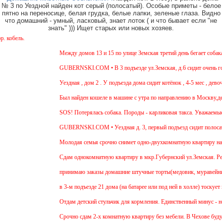
№ 3 по Уездной найден кот серый (полосатый). Особые приметы - белое
пятно на переносице, белая грудка, белые лапки, зеленые глаза. Видно
что домашний - умный, ласковый, знает лоток ( и что бывает если "не
знать" ))) Ищет старых или новых хозяев.
ь.
Между домов 13 и 15 по улице Земская третий день бегает собака и
GUBERNSKI.COM • В 3 подъезде ул.Земская, д.6 сидит очень голод
Уездная , дом 2 . У подъезда дома сидит котёнок , 4-5 мес , девочк
Был найден кошеле в машине с утра по направлению в Москву,девуш
SOS! Потерялась собака. Породы - карликовая такса. Уважаемые сос
GUBERNSKI.COM • Уездная д. 3, первый подъезд сидит полосат
Молодая семья срочно снимет одно-двухкомнатную квартиру на дли
Cдам однокомнатную квартиру в мкр.Губернский ул.Земская. Ремонт 
принимаю заказы домашние штучные торты(медовик, муравейник, нап
в 3-м подъезде 21 дома (на батарее или под ней в холле) тоскует 
Отдам детский стульчик для кормления. Единственный минус - нет мя
Срочно сдам 2-х комнатную квартиру без мебели. В Чехове буду посл