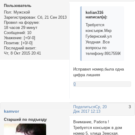
Пользователь
Пол:
Мужской
kolian316
написал(а):
Зарегистрирован
: Сб, 21 Сен 2013
Провел на форуме:
Требуется
18 часов 29 минут
консъерж.Мкр
Сообщений:
10
Губернский.ул
Уважение:
[+0/-0]
Уездная .Все
Позитив:
[+0/-0]
вопросы по
Последний визит:
Чт, 8 Окт 2015 20:41
телефону.89175596056
Исправил номер,была одна
цифра лишняя
0
Поделиться
Ср, 20
3
kamvor
Дек 2017 12:13
Старший по подъезду
Внимание, Работа !
Требуется консьерж в дом
номер 5, улица Земская.