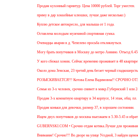
Продам кухонный гарнитур. Цена 10000 рублей. Торг уместен.
приму в дар хоккейные клюшки, лучше даже несколько:)
Куплю детское автокресло, для малыша от 1 года.
Оставлена молодым мужчиной спортивная сумка.
Очевидцы аварии в д. Чепелево просьба откликнуться.
Могу брать попутчиков в Москву до метро Аннино. Отъезд 6.45 от м
У кого сбежал хомяк. Сейчас временно проживает в 48 квартире (9 э
Около дома Земская, 23 третий день бегает черный гладкошерстый в
РОЗЫСКИВАЕТСЯ!!! Котова Елена Вадимовна!! СРОЧНО ОТЗО
Семья из 3-х человек, срочно снимет в микр.Губернский 1 или 2-х к
Продам 3-х комнатную квартиру в 34 корпусе, 14 этаж, общ. пл. 88 
Продам коньки для девочки, размер 37, в хорошем состоянии.
Ищем двух попутчиков до москвы выезжаем в 5.30-5.45 и обратно в 
GUBERNSKI.COM • Срочно отдам котика.Лучше для проживания в ча
Внимание! Срочно!!! Во дворе на улице Уездной, 3 найден щенок. О