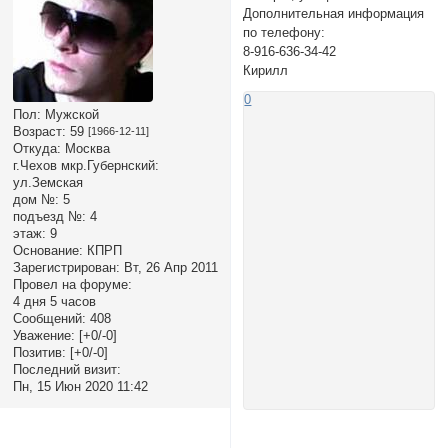
Дополнительная информация
по телефону:
8-916-636-34-42
Кирилл
0
Пол:
Мужской
Возраст:
59
[1966-12-11]
Откуда:
Москва
г.Чехов мкр.Губернский:
ул.Земская
дом №:
5
подъезд №:
4
этаж:
9
Основание:
КПРП
Зарегистрирован
: Вт, 26 Апр 2011
Провел на форуме:
4 дня 5 часов
Сообщений:
408
Уважение:
[+0/-0]
Позитив:
[+0/-0]
Последний визит:
Пн, 15 Июн 2020 11:42