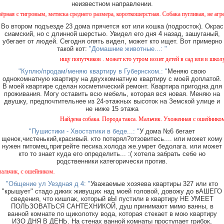
неизвестном направлении.
игровым, метиска среднего размера, короткошерстная. Собака пугливая, не агрессивная
Во втором подъезде 23 дома прячется кот или кошка (подросток). Окрас
сиамский, но с длинной шерстью. Увидел его дня 4 назад, зашуганый,
убегает от людей. Сегодня опять видел, может кто ищет. Вот примерно
такой кот:
"Домашние животные...: "
ищу попутчиков . может кто утром возит детей в сад или в школу в г
"Куплю/продам/меняю квартиру в Губернском.: "
Меняю свою
однокомнатную квартиру на двухкомнатную квартиру с моей доплатой.
В моей квартире сделан косметический ремонт. Квартира пригодна для
проживания. Могу оставить всю мебель, которая вся новая. Меняю на
двушку, предпочтительнее из 24-этажных высоток на Земской улице и
не ниже 15 этажа
Найдена собака. Порода такса. Мальчик. Ухоженная с ошейником. На
"Пушистики - Хвостатики в беде...: "
У дома №6 бегает
щенок,чистенький,красивый. кто потерял?отзовитесь.... или может кому
нужен питомец,пригрейте песика.холода же.умрет бедолага. или может
кто то знает куда его определить... :( хотела забрать себе но
родственники категорически против.
, с ошейником.
"Общение ул Уездная д 4: "
Уважаемые хозяева квартиры 327 или кто
"крышует" стадо диких живущих над моей головой, довожу до вАШЕГО
сведения, что кишлак, который вЫ пустили в квартиру НЕ УМЕЕТ
ПОЛЬЗОВАТЬСЯ САНТЕХНИКОЙ, душ принимают мимо ванны, в
ванной комнате по щиколотку вода, которая стекает в мою квартиру
ИЗО ДНЯ В ДЕНЬ. На стенах ванной комнаты проступает грибок,