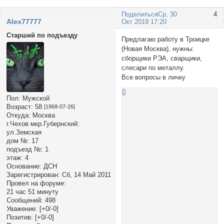
Поделиться
Ср, 30
4
Alex77777
Окт 2019 17:20
Старший по подъезду
Предлагаю работу в Троицке
(Новая Москва), нужны:
сборщики РЭА, сварщики,
слесари по металлу.
Все вопросы в личку
0
Пол:
Мужской
Возраст:
58
[1968-07-26]
Откуда:
Москва
г.Чехов мкр.Губернский:
ул.Земская
дом №:
17
подъезд №:
1
этаж:
4
Основание:
ДСН
Зарегистрирован
: Сб, 14 Май 2011
Провел на форуме:
21 час 51 минуту
Сообщений:
498
Уважение:
[+0/-0]
Позитив:
[+0/-0]