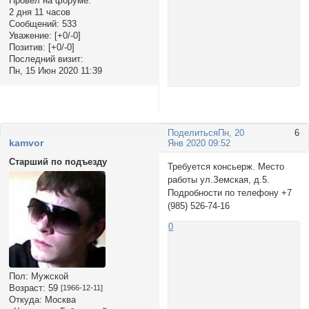
Провел на форуме:
2 дня 11 часов
Сообщений:
533
Уважение:
[+0/-0]
Позитив:
[+0/-0]
Последний визит:
Пн, 15 Июн 2020 11:39
Поделиться
Пн, 20
6
kamvor
Янв 2020 09:52
Старший по подъезду
Требуется консьерж. Место
работы ул.Земская, д.5.
Подробности по телефону +7
(985) 526-74-16
0
Пол:
Мужской
Возраст:
59
[1966-12-11]
Откуда:
Москва