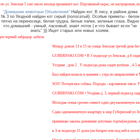
. Земская 5 уже около месяца проживает кот. Персиковый окрас, не кастрирован, возрас
"Домашние животные Объявления":
Найден кот. В лесу, в районе дома
№ 3 по Уездной найден кот серый (полосатый). Особые приметы - белое
пятно на переносице, белая грудка, белые лапки, зеленые глаза. Видно
что домашний - умный, ласковый, знает лоток ( и что бывает если "не
знать" ))) Ищет старых или новых хозяев.
ерный лабрадор. кобель.
Между домов 13 и 15 по улице Земская третий день бегае
GUBERNSKI.COM • В 3 подъезде ул.Земская, д.6 сидит о
Уездная , дом 2 . У подъезда дома сидит котёнок , 4-5 ме
Был найден кошеле в машине с утра по направлению в Мо
SOS! Потерялась собака. Породы - карликовая такса. Ув
GUBERNSKI.COM • Уездная д. 3, первый подъезд сиди
Молодая семья срочно снимет одно-двухкомнатную кварти
Cдам однокомнатную квартиру в мкр.Губернский ул.Земска
принимаю заказы домашние штучные торты(медовик, мурав
в 3-м подъезде 21 дома (на батарее или под ней в холле
Отдам детский стульчик для кормления. Единственный мину