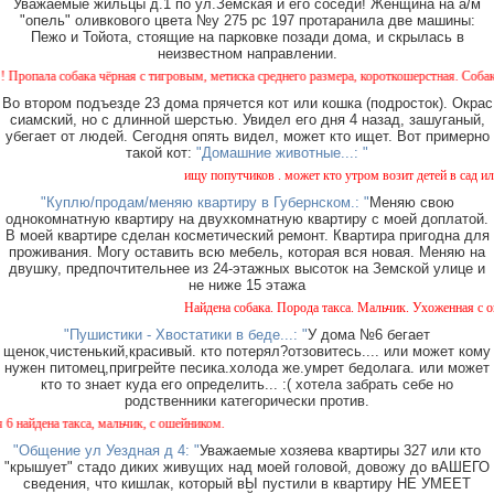
Уважаемые жильцы д.1 по ул.Земская и его соседи! Женщина на а/м
"опель" оливкового цвета №у 275 рс 197 протаранила две машины:
Пежо и Тойота, стоящие на парковке позади дома, и скрылась в
неизвестном направлении.
ла собака чёрная с тигровым, метиска среднего размера, короткошерстная. Собака пугл
Во втором подъезде 23 дома прячется кот или кошка (подросток). Окрас
сиамский, но с длинной шерстью. Увидел его дня 4 назад, зашуганый,
убегает от людей. Сегодня опять видел, может кто ищет. Вот примерно
такой кот:
"Домашние животные...: "
ищу попутчиков . может кто утром возит детей в сад или в
"Куплю/продам/меняю квартиру в Губернском.: "
Меняю свою
однокомнатную квартиру на двухкомнатную квартиру с моей доплатой.
В моей квартире сделан косметический ремонт. Квартира пригодна для
проживания. Могу оставить всю мебель, которая вся новая. Меняю на
двушку, предпочтительнее из 24-этажных высоток на Земской улице и
не ниже 15 этажа
Найдена собака. Порода такса. Мальчик. Ухоженная с оше
"Пушистики - Хвостатики в беде...: "
У дома №6 бегает
щенок,чистенький,красивый. кто потерял?отзовитесь.... или может кому
нужен питомец,пригрейте песика.холода же.умрет бедолага. или может
кто то знает куда его определить... :( хотела забрать себе но
родственники категорически против.
йдена такса, мальчик, с ошейником.
"Общение ул Уездная д 4: "
Уважаемые хозяева квартиры 327 или кто
"крышует" стадо диких живущих над моей головой, довожу до вАШЕГО
сведения, что кишлак, который вЫ пустили в квартиру НЕ УМЕЕТ