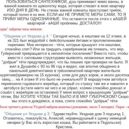
ПОЛЬЗОВАТЬСЯ САНТЕХНИКОЙ, душ принимают мимо ванны, в
ванной комнате по щиколотку вода, которая стекает в мою квартиру
ИЗО ДНЯ В ДЕНЬ. На стенах ванной комнаты проступает грибок,
который полез и ко мне. ЕСЛИ вЫ НЕ ПРИМЕТЕ МЕРЫ САМИ, ТО Я
ПРИМУ МЕРЫ ОДНОЗНАЧНЫЕ. Что останется после этого с вАШЕЙ
квартирой - вАШИ проблемы. ДОСТАЛО!!!
" найдены часы женские.
"Общение ул Уездная д 4: "
Сегодня ночью, в кишлаке на 12 этаже, в
кв.321 был мордобой с бейсбольными битами и проломленными
черепами. Мне интересно - тёти, которые крышуют эти кишлаки,
спокойно спят? Или за тридцать серебряников им плевать, что мкр.
Губернский превращается в непонятное поселение? Вместо того, чтобы
вместе с силовыми структурами выявлять незаконных жильцов,
"добрые" тёти предупреждают, что бы лишних при проверке не было. Я
жил в Душанбе с 93 по 96 год и видел, как вполне обыденно в
панельной девятиэтажке в трёхкомнатной квартире жили-были
курятник(примерно на 15 курочек), хлев для двух коров, и около десятка
овец.... на 4 этаже И это было не уникально!!! В маршрутном автобусе
перевозили годовалого жеребца, который со страху там же и навалял в
автобусе (кстати никто ни чего и не убрал, хозяин спокойно доехал и
сошёл с жеребцом на остановке) У меня вопрос к крышующим "добрым"
тётям, ВЫ ХОТИТЕ ЧТОБЫ ТАК БЫЛО И В МКР ГУБЕРНСКОМ? Скоро
мы этого и дождёмся, а пока, спите спокойно "добрые" тёти
 третьего дома на Уездной найдена кошечка (домашняя, около 5 месяцев). Окрас - камыш
"Общение ул Уездная д 3: "
Здравствуйте. Уездная дом 3 подъезд 1.
Отзовитесь, пожалуйста, Алексей, неравнодушный к щенку немецкой
овчарки (у Вас есть взрослая кошка, Вы работаете в Подольске).
Кристина.