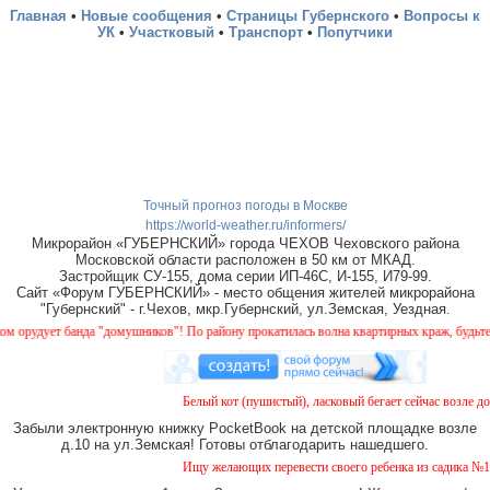
Главная
•
Новые сообщения
•
Страницы Губернского
•
Вопросы к
УК
•
Участковый
•
Транспорт
•
Попутчики
Точный прогноз погоды в Москве
https://world-weather.ru/informers/
Микрорайон «ГУБЕРНСКИЙ» города ЧЕХОВ Чеховского района
Московской области расположен в 50 км от МКАД.
Застройщик СУ-155, дома серии ИП-46С, И-155, И79-99.
Сайт «Форум ГУБЕРНСКИЙ» - место общения жителей микрорайона
"Губернский" - г.Чехов, мкр.Губернский, ул.Земская, Уездная.
удует банда "домушников"! По району прокатилась волна квартирных краж, будьте бди
Белый кот (пушистый), ласковый бегает сейчас возле дом
Забыли электронную книжку PocketBook на детской площадке возле
д.10 на ул.Земская! Готовы отблагодарить нашедшего.
Ищу желающих перевести своего ребенка из садика №11 в