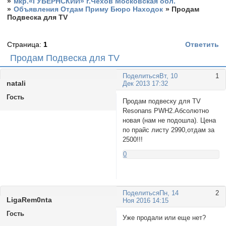
»
мкр.«ГУБЕРНСКИЙ» г.Чехов Московская обл.
»
Объявления Отдам Приму Бюро Находок
»
Продам
Подвеска для TV
Страница:
1
Ответить
Продам Подвеска для TV
Поделиться
Вт, 10
1
nаtali
Дек 2013 17:32
Гость
Продам подвеску для TV
Resonans PWH2.Абсолютно
новая (нам не подошла). Цена
по прайс листу 2990,отдам за
2500!!!
0
Поделиться
Пн, 14
2
LigaRem0nta
Ноя 2016 14:15
Гость
Уже продали или еще нет?