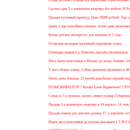
Срочно сдам 2-х комнатную квартиру без мебели. В Чехове
Продам кухонный гарнитур. Цена 10000 рублей. Торг уме
приму в дар хоккейные клюшки, лучше даже несколько:)
Куплю детское автокресло, для малыша от 1 года.
Оставлена молодым мужчиной спортивная сумка.
Очевидцы аварии в д. Чепелево просьба откликнуться.
Могу брать попутчиков в Москву до метро Аннино. Отъезд
У кого сбежал хомяк. Сейчас временно проживает в 48 ква
Около дома Земская, 23 третий день бегает черный гладк
РОЗЫСКИВАЕТСЯ!!! Котова Елена Вадимовна!! СРО
Семья из 3-х человек, срочно снимет в микр.Губернский 
Продам 3-х комнатную квартиру в 34 корпусе, 14 этаж, об
Продам коньки для девочки, размер 37, в хорошем состо
Ищем двух попутчиков до москвы выезжаем в 5.30-5.45 и 