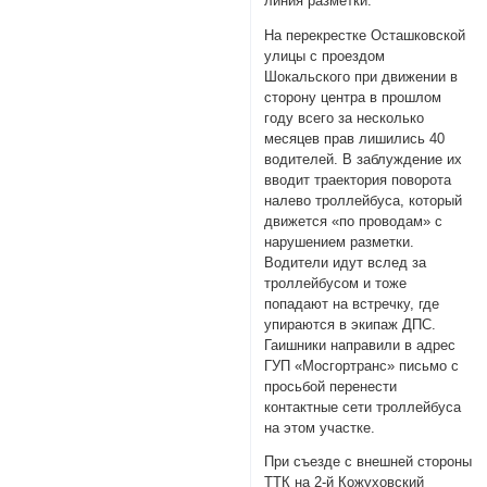
линия разметки.
На перекрестке Осташковской
улицы с проездом
Шокальского при движении в
сторону центра в прошлом
году всего за несколько
месяцев прав лишились 40
водителей. В заблуждение их
вводит траектория поворота
налево троллейбуса, который
движется «по проводам» с
нарушением разметки.
Водители идут вслед за
троллейбусом и тоже
попадают на встречку, где
упираются в экипаж ДПС.
Гаишники направили в адрес
ГУП «Мосгортранс» письмо с
просьбой перенести
контактные сети троллейбуса
на этом участке.
При съезде с внешней стороны
ТТК на 2-й Кожуховский