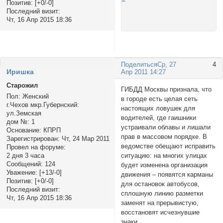
Позитив:
[+0/-0]
Последний визит:
Чт, 16 Апр 2015 18:36
Поделиться
Ср, 27
4
Иришка
Апр 2011 14:27
Старожил
ГИБДД Москвы признала, что
Пол:
Женский
в городе есть целая сеть
г.Чехов мкр.Губернский:
настоящих ловушек для
ул.Земская
водителей, где гаишники
дом №:
1
устраивали облавы и лишали
Основание:
КПРП
прав в массовом порядке. В
Зарегистрирован
: Чт, 24 Мар 2011
ведомстве обещают исправить
Провел на форуме:
ситуацию: на многих улицах
2 дня 3 часа
Сообщений:
124
будет изменена организация
Уважение:
[+13/-0]
движения – появятся карманы
Позитив:
[+0/-0]
для остановок автобусов,
Последний визит:
сплошную линию разметки
Чт, 16 Апр 2015 18:36
заменят на прерывистую,
восстановят исчезнувшие
знаки.