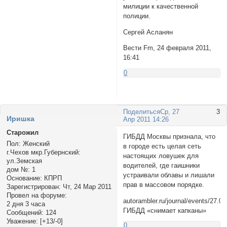
милиции к качественной
полиции.
Сергей Асланян
Вести Fm, 24 февраля 2011,
16:41
0
Поделиться
Ср, 27
3
Иришка
Апр 2011 14:26
Старожил
ГИБДД Москвы признала, что
Пол:
Женский
в городе есть целая сеть
г.Чехов мкр.Губернский:
настоящих ловушек для
ул.Земская
водителей, где гаишники
дом №:
1
устраивали облавы и лишали
Основание:
КПРП
прав в массовом порядке.
Зарегистрирован
: Чт, 24 Мар 2011
Провел на форуме:
autorambler.ru/journal/events/27.
2 дня 3 часа
ГИБДД «снимает капканы»
Сообщений:
124
Уважение:
[+13/-0]
0