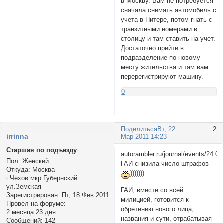
в Москву. Вам не потребуется
сначала снимать автомобиль с
учета в Питере, потом гнать с
транзитными номерами в
столицу и там ставить на учет.
Достаточно прийти в
подразделение по новому
месту жительства и там вам
перерегистрируют машину.
0
Поделиться
Вт, 22
2
irrinnа
Мар 2011 14:23
Старшая по подъезду
autorambler.ru/journal/events/24.
Пол:
Женский
ГАИ снизила число штрафов
Откуда:
Москва
)))))))
г.Чехов мкр.Губернский:
ул.Земская
ГАИ, вместе со всей
Зарегистрирован
: Пт, 18 Фев 2011
милицией, готовится к
Провел на форуме:
обретению нового лица,
2 месяца 23 дня
названия и сути, отрабатывая
Сообщений:
142