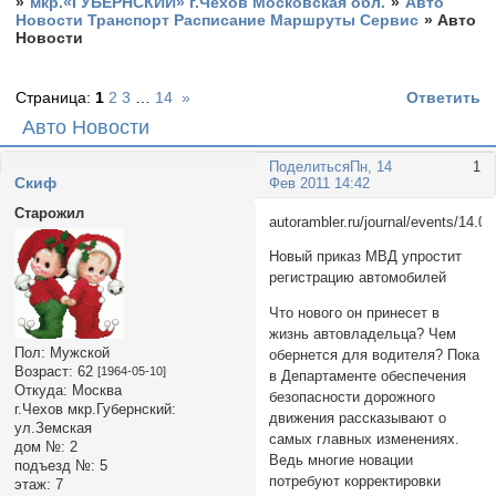
»
мкр.«ГУБЕРНСКИЙ» г.Чехов Московская обл.
»
Авто
Новости Транспорт Расписание Маршруты Сервис
»
Авто
Новости
Страница:
1
2
3
…
14
»
Ответить
Авто Новости
Поделиться
Пн, 14
1
Cкиф
Фев 2011 14:42
Старожил
autorambler.ru/journal/events/14.
Новый приказ МВД упростит
регистрацию автомобилей
Что нового он принесет в
жизнь автовладельца? Чем
Пол:
Мужской
обернется для водителя? Пока
Возраст:
62
[1964-05-10]
в Департаменте обеспечения
Откуда:
Москва
безопасности дорожного
г.Чехов мкр.Губернский:
движения рассказывают о
ул.Земская
самых главных изменениях.
дом №:
2
Ведь многие новации
подъезд №:
5
потребуют корректировки
этаж:
7