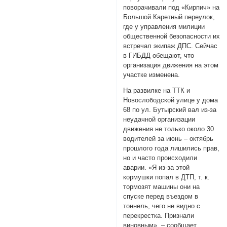
поворачивали под «Кирпич» на
Большой Каретный переулок,
где у управления милиции
общественной безопасности их
встречал экипаж ДПС. Сейчас
в ГИБДД обещают, что
организация движения на этом
участке изменена.
На развилке на ТТК и
Новослободской улице у дома
68 по ул. Бутырский вал из-за
неудачной организации
движения не только около 30
водителей за июнь – октябрь
прошлого года лишились прав,
но и часто происходили
аварии. «Я из-за этой
кормушки попал в ДТП, т. к.
тормозят машины они на
спуске перед въездом в
тоннель, чего не видно с
перекрестка. Признали
виновным», – сообщает