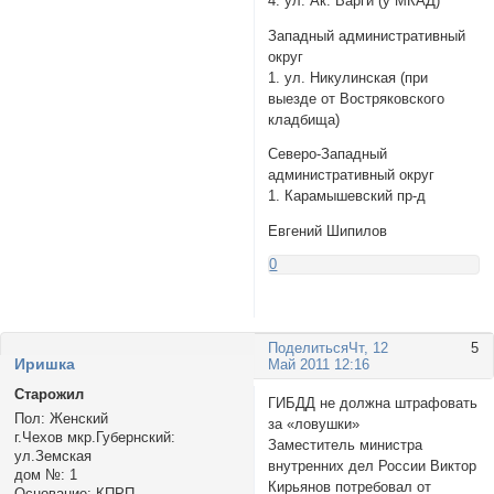
4. ул. Ак. Варги (у МКАД)
Западный административный
округ
1. ул. Никулинская (при
выезде от Востряковского
кладбища)
Северо-Западный
административный округ
1. Карамышевский пр-д
Евгений Шипилов
0
Поделиться
Чт, 12
5
Иришка
Май 2011 12:16
Старожил
ГИБДД не должна штрафовать
Пол:
Женский
за «ловушки»
г.Чехов мкр.Губернский:
Заместитель министра
ул.Земская
внутренних дел России Виктор
дом №:
1
Кирьянов потребовал от
Основание:
КПРП