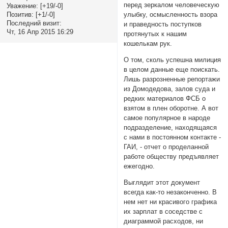
перед зеркалом человеческую
Уважение:
[+19/-0]
Позитив:
[+1/-0]
улыбку, осмысленность взора
Последний визит:
и праведность поступков
Чт, 16 Апр 2015 16:29
протянутых к нашим
кошелькам рук.
О том, сколь успешна милиция
в целом данные еще поискать.
Лишь разрозненные репортажи
из Домодедова, залов суда и
редких материалов ФСБ о
взятом в плен оборотне. А вот
самое популярное в народе
подразделение, находящаяся
с нами в постоянном контакте -
ГАИ, - отчет о проделанной
работе обществу предъявляет
ежегодно.
Выглядит этот документ
всегда как-то незаконченно. В
нем нет ни красивого графика
их зарплат в соседстве с
диаграммой расходов, ни