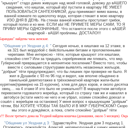
"крышует" стадо диких живущих над моей головой, довожу до вАШЕГО
сведения, что кишлак, который вЫ пустили в квартиру НЕ УМЕЕТ
ПОЛЬЗОВАТЬСЯ САНТЕХНИКОЙ, душ принимают мимо ванны, в
ванной комнате по щиколотку вода, которая стекает в мою квартиру
ИЗО ДНЯ В ДЕНЬ. На стенах ванной комнаты проступает грибок,
который полез и ко мне. ЕСЛИ вЫ НЕ ПРИМЕТЕ МЕРЫ САМИ, ТО Я
ПРИМУ МЕРЫ ОДНОЗНАЧНЫЕ. Что останется после этого с вАШЕЙ
квартирой - вАШИ проблемы. ДОСТАЛО!!!
ндаш" найдены часы женские.
"Общение ул Уездная д 4: "
Сегодня ночью, в кишлаке на 12 этаже, в
кв.321 был мордобой с бейсбольными битами и проломленными
черепами. Мне интересно - тёти, которые крышуют эти кишлаки,
спокойно спят? Или за тридцать серебряников им плевать, что мкр.
Губернский превращается в непонятное поселение? Вместо того, чтобы
вместе с силовыми структурами выявлять незаконных жильцов,
"добрые" тёти предупреждают, что бы лишних при проверке не было. Я
жил в Душанбе с 93 по 96 год и видел, как вполне обыденно в
панельной девятиэтажке в трёхкомнатной квартире жили-были
курятник(примерно на 15 курочек), хлев для двух коров, и около десятка
овец.... на 4 этаже И это было не уникально!!! В маршрутном автобусе
перевозили годовалого жеребца, который со страху там же и навалял в
автобусе (кстати никто ни чего и не убрал, хозяин спокойно доехал и
сошёл с жеребцом на остановке) У меня вопрос к крышующим "добрым"
тётям, ВЫ ХОТИТЕ ЧТОБЫ ТАК БЫЛО И В МКР ГУБЕРНСКОМ? Скоро
мы этого и дождёмся, а пока, спите спокойно "добрые" тёти
озле третьего дома на Уездной найдена кошечка (домашняя, около 5 месяцев). Окрас - к
"Общение ул Уездная д 3: "
Здравствуйте. Уездная дом 3 подъезд 1.
Отзовитесь, пожалуйста, Алексей, неравнодушный к щенку немецкой