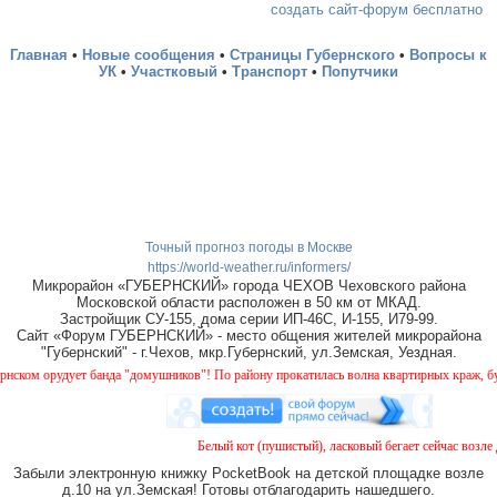
создать сайт-форум бесплатно
Главная
•
Новые сообщения
•
Страницы Губернского
•
Вопросы к
УК
•
Участковый
•
Транспорт
•
Попутчики
Точный прогноз погоды в Москве
https://world-weather.ru/informers/
Микрорайон «ГУБЕРНСКИЙ» города ЧЕХОВ Чеховского района
Московской области расположен в 50 км от МКАД.
Застройщик СУ-155, дома серии ИП-46С, И-155, И79-99.
Сайт «Форум ГУБЕРНСКИЙ» - место общения жителей микрорайона
"Губернский" - г.Чехов, мкр.Губернский, ул.Земская, Уездная.
ом орудует банда "домушников"! По району прокатилась волна квартирных краж, будьт
Белый кот (пушистый), ласковый бегает сейчас возле д
Забыли электронную книжку PocketBook на детской площадке возле
д.10 на ул.Земская! Готовы отблагодарить нашедшего.