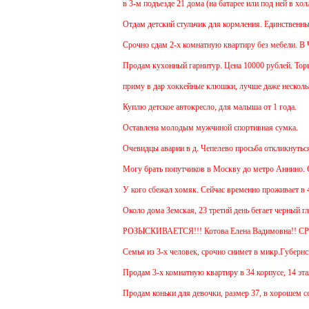
в 3-м подъезде 21 дома (на батарее или под ней в хол
Отдам детский стульчик для кормления. Единственный м
Срочно сдам 2-х комнатную квартиру без мебели. В Чехо
Продам кухонный гарнитур. Цена 10000 рублей. Торг у
приму в дар хоккейные клюшки, лучше даже несколько
Куплю детское автокресло, для малыша от 1 года.
Оставлена молодым мужчиной спортивная сумка.
Очевидцы аварии в д. Чепелево просьба откликнуться.
Могу брать попутчиков в Москву до метро Аннино. Отъ
У кого сбежал хомяк. Сейчас временно проживает в 48 к
Около дома Земская, 23 третий день бегает черный гла
РОЗЫСКИВАЕТСЯ!!! Котова Елена Вадимовна!! С
Семья из 3-х человек, срочно снимет в микр.Губернски
Продам 3-х комнатную квартиру в 34 корпусе, 14 этаж,
Продам коньки для девочки, размер 37, в хорошем сос