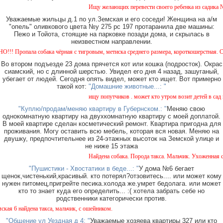
Ищу желающих перевести своего ребенка из садика №11
Уважаемые жильцы д.1 по ул.Земская и его соседи! Женщина на а/м
"опель" оливкового цвета №у 275 рс 197 протаранила две машины:
Пежо и Тойота, стоящие на парковке позади дома, и скрылась в
неизвестном направлении.
ропала собака чёрная с тигровым, метиска среднего размера, короткошерстная. Собака 
Во втором подъезде 23 дома прячется кот или кошка (подросток). Окрас
сиамский, но с длинной шерстью. Увидел его дня 4 назад, зашуганый,
убегает от людей. Сегодня опять видел, может кто ищет. Вот примерно
такой кот:
"Домашние животные...: "
ищу попутчиков . может кто утром возит детей в сад ил
"Куплю/продам/меняю квартиру в Губернском.: "
Меняю свою
однокомнатную квартиру на двухкомнатную квартиру с моей доплатой.
В моей квартире сделан косметический ремонт. Квартира пригодна для
проживания. Могу оставить всю мебель, которая вся новая. Меняю на
двушку, предпочтительнее из 24-этажных высоток на Земской улице и
не ниже 15 этажа
Найдена собака. Порода такса. Мальчик. Ухоженная с о
"Пушистики - Хвостатики в беде...: "
У дома №6 бегает
щенок,чистенький,красивый. кто потерял?отзовитесь.... или может кому
нужен питомец,пригрейте песика.холода же.умрет бедолага. или может
кто то знает куда его определить... :( хотела забрать себе но
родственники категорически против.
 6 найдена такса, мальчик, с ошейником.
"Общение ул Уездная д 4: "
Уважаемые хозяева квартиры 327 или кто