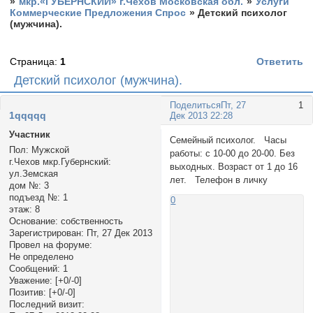
»
мкр.«ГУБЕРНСКИЙ» г.Чехов Московская обл.
»
Услуги
Коммерческие Предложения Спрос
»
Детский психолог
(мужчина).
Страница:
1
Ответить
Детский психолог (мужчина).
Поделиться
Пт, 27
1
1qqqqq
Дек 2013 22:28
Участник
Семейный психолог. Часы
Пол:
Мужской
работы: с 10-00 до 20-00. Без
г.Чехов мкр.Губернский:
выходных. Возраст от 1 до 16
ул.Земская
лет. Телефон в личку
дом №:
3
подъезд №:
1
0
этаж:
8
Основание:
собственность
Зарегистрирован
: Пт, 27 Дек 2013
Провел на форуме:
Не определено
Сообщений:
1
Уважение:
[+0/-0]
Позитив:
[+0/-0]
Последний визит: