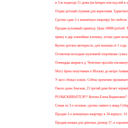
в 3-м подъезде 21 дома (на батарее или под ней в х
Отдам детский стульчик для кормления. Единственный
Срочно сдам 2-х комнатную квартиру без мебели. В Ч
Продам кухонный гарнитур. Цена 10000 рублей. Тор
приму в дар хоккейные клюшки, лучше даже несколь
Куплю детское автокресло, для малыша от 1 года.
Оставлена молодым мужчиной спортивная сумка.
Очевидцы аварии в д. Чепелево просьба откликнутьс
Могу брать попутчиков в Москву до метро Аннино. О
У кого сбежал хомяк. Сейчас временно проживает в 4
Около дома Земская, 23 третий день бегает черный 
РОЗЫСКИВАЕТСЯ!!! Котова Елена Вадимовна!!
Семья из 3-х человек, срочно снимет в микр.Губернс
Продам 3-х комнатную квартиру в 34 корпусе, 14 эта
Продам коньки для девочки, размер 37, в хорошем с