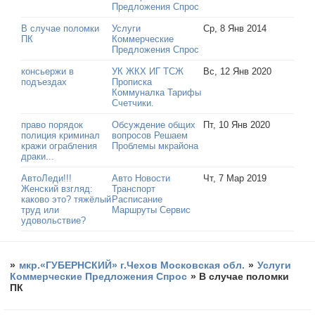
Предложения Спрос
В случае поломки
Услуги
Ср, 8 Янв 2014
ПК
Коммерческие
Предложения Спрос
консьержи в
УК ЖКХ ИГ ТСЖ
Вс, 12 Янв 2020
подъездах
Прописка
Коммуналка Тарифы
Счетчики.
право порядок
Обсуждение общих
Пт, 10 Янв 2020
полиция криминал
вопросов Решаем
кражи ограбления
Проблемы мкрайона
драки...
АвтоЛеди!!!
Авто Новости
Чт, 7 Мар 2019
Женский взгляд:
Транспорт
каково это? тяжёлый
Расписание
труд или
Маршруты Сервис
удовольствие?
»
мкр.«ГУБЕРНСКИЙ» г.Чехов Московская обл.
»
Услуги
Коммерческие Предложения Спрос
»
В случае поломки
ПК