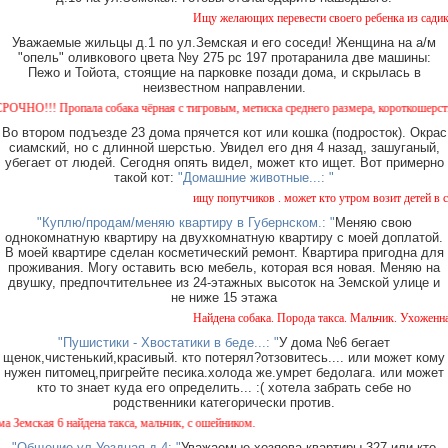
Ищу желающих перевести своего ребенка из садика №
Уважаемые жильцы д.1 по ул.Земская и его соседи! Женщина на а/м
"опель" оливкового цвета №у 275 рс 197 протаранила две машины:
Пежо и Тойота, стоящие на парковке позади дома, и скрылась в
неизвестном направлении.
!!! Пропала собака чёрная с тигровым, метиска среднего размера, короткошерстная. Со
Во втором подъезде 23 дома прячется кот или кошка (подросток). Окрас
сиамский, но с длинной шерстью. Увидел его дня 4 назад, зашуганый,
убегает от людей. Сегодня опять видел, может кто ищет. Вот примерно
такой кот:
"Домашние животные...: "
ищу попутчиков . может кто утром возит детей в сад 
"Куплю/продам/меняю квартиру в Губернском.: "
Меняю свою
однокомнатную квартиру на двухкомнатную квартиру с моей доплатой.
В моей квартире сделан косметический ремонт. Квартира пригодна для
проживания. Могу оставить всю мебель, которая вся новая. Меняю на
двушку, предпочтительнее из 24-этажных высоток на Земской улице и
не ниже 15 этажа
Найдена собака. Порода такса. Мальчик. Ухоженная 
"Пушистики - Хвостатики в беде...: "
У дома №6 бегает
щенок,чистенький,красивый. кто потерял?отзовитесь.... или может кому
нужен питомец,пригрейте песика.холода же.умрет бедолага. или может
кто то знает куда его определить... :( хотела забрать себе но
родственники категорически против.
мская 6 найдена такса, мальчик, с ошейником.
"Общение ул Уездная д 4: "
Уважаемые хозяева квартиры 327 или кто