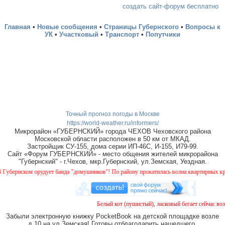
создать сайт-форум бесплатно
Главная
•
Новые сообщения
•
Страницы Губернского
•
Вопросы к
УК
•
Участковый
•
Транспорт
•
Попутчики
Точный прогноз погоды в Москве
https://world-weather.ru/informers/
Микрорайон «ГУБЕРНСКИЙ» города ЧЕХОВ Чеховского района
Московской области расположен в 50 км от МКАД.
Застройщик СУ-155, дома серии ИП-46С, И-155, И79-99.
Сайт «Форум ГУБЕРНСКИЙ» - место общения жителей микрорайона
"Губернский" - г.Чехов, мкр.Губернский, ул.Земская, Уездная.
рнском орудует банда "домушников"! По району прокатилась волна квартирных краж, б
Белый кот (пушистый), ласковый бегает сейчас возле
Забыли электронную книжку PocketBook на детской площадке возле
д.10 на ул.Земская! Готовы отблагодарить нашедшего.