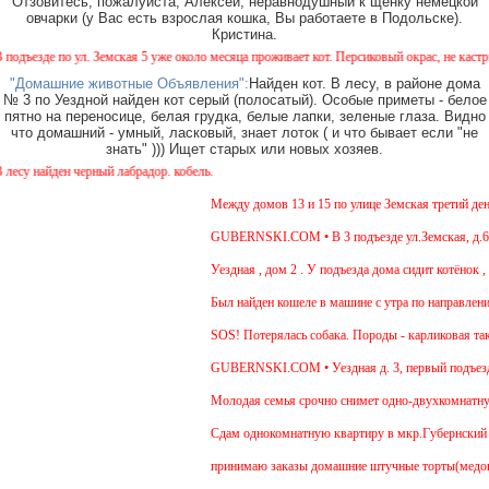
Отзовитесь, пожалуйста, Алексей, неравнодушный к щенку немецкой
овчарки (у Вас есть взрослая кошка, Вы работаете в Подольске).
Кристина.
езде по ул. Земская 5 уже около месяца проживает кот. Персиковый окрас, не кастрирова
"Домашние животные Объявления":
Найден кот. В лесу, в районе дома
№ 3 по Уездной найден кот серый (полосатый). Особые приметы - белое
пятно на переносице, белая грудка, белые лапки, зеленые глаза. Видно
что домашний - умный, ласковый, знает лоток ( и что бывает если "не
знать" ))) Ищет старых или новых хозяев.
 найден черный лабрадор. кобель.
Между домов 13 и 15 по улице Земская третий день б
GUBERNSKI.COM • В 3 подъезде ул.Земская, д.6 сид
Уездная , дом 2 . У подъезда дома сидит котёнок , 4
Был найден кошеле в машине с утра по направлению 
SOS! Потерялась собака. Породы - карликовая такса
GUBERNSKI.COM • Уездная д. 3, первый подъезд 
Молодая семья срочно снимет одно-двухкомнатную к
Cдам однокомнатную квартиру в мкр.Губернский ул.З
принимаю заказы домашние штучные торты(медовик, 