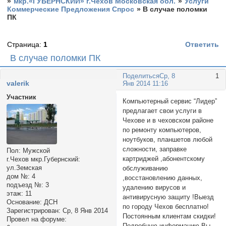
»
мкр.«ГУБЕРНСКИЙ» г.Чехов Московская обл.
»
Услуги
Коммерческие Предложения Спрос
»
В случае поломки
ПК
Страница:
1
Ответить
В случае поломки ПК
Поделиться
Ср, 8
1
valerik
Янв 2014 11:16
Участник
Компьютерный сервис “Лидер”
предлагает свои услуги в
Чехове и в чеховском районе
по ремонту компьютеров,
ноутбуков, планшетов любой
сложности, заправке
Пол:
Мужской
картриджей ,абонентскому
г.Чехов мкр.Губернский:
ул.Земская
обслуживанию
дом №:
4
,восстановлению данных,
подъезд №:
3
удалению вирусов и
этаж:
11
антивирусную защиту !Выезд
Основание:
ДСН
по городу Чехов бесплатно!
Зарегистрирован
: Ср, 8 Янв 2014
Постоянным клиентам скидки!
Провел на форуме:
Подробную информацию Вы