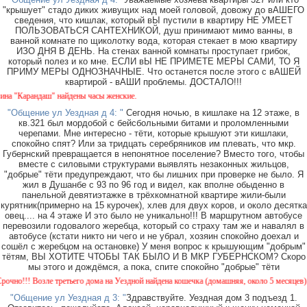
"крышует" стадо диких живущих над моей головой, довожу до вАШЕГО
сведения, что кишлак, который вЫ пустили в квартиру НЕ УМЕЕТ
ПОЛЬЗОВАТЬСЯ САНТЕХНИКОЙ, душ принимают мимо ванны, в
ванной комнате по щиколотку вода, которая стекает в мою квартиру
ИЗО ДНЯ В ДЕНЬ. На стенах ванной комнаты проступает грибок,
который полез и ко мне. ЕСЛИ вЫ НЕ ПРИМЕТЕ МЕРЫ САМИ, ТО Я
ПРИМУ МЕРЫ ОДНОЗНАЧНЫЕ. Что останется после этого с вАШЕЙ
квартирой - вАШИ проблемы. ДОСТАЛО!!!
"Карандаш" найдены часы женские.
"Общение ул Уездная д 4: "
Сегодня ночью, в кишлаке на 12 этаже, в
кв.321 был мордобой с бейсбольными битами и проломленными
черепами. Мне интересно - тёти, которые крышуют эти кишлаки,
спокойно спят? Или за тридцать серебряников им плевать, что мкр.
Губернский превращается в непонятное поселение? Вместо того, чтобы
вместе с силовыми структурами выявлять незаконных жильцов,
"добрые" тёти предупреждают, что бы лишних при проверке не было. Я
жил в Душанбе с 93 по 96 год и видел, как вполне обыденно в
панельной девятиэтажке в трёхкомнатной квартире жили-были
курятник(примерно на 15 курочек), хлев для двух коров, и около десятка
овец.... на 4 этаже И это было не уникально!!! В маршрутном автобусе
перевозили годовалого жеребца, который со страху там же и навалял в
автобусе (кстати никто ни чего и не убрал, хозяин спокойно доехал и
сошёл с жеребцом на остановке) У меня вопрос к крышующим "добрым"
тётям, ВЫ ХОТИТЕ ЧТОБЫ ТАК БЫЛО И В МКР ГУБЕРНСКОМ? Скоро
мы этого и дождёмся, а пока, спите спокойно "добрые" тёти
!!! Возле третьего дома на Уездной найдена кошечка (домашняя, около 5 месяцев). Окра
"Общение ул Уездная д 3: "
Здравствуйте. Уездная дом 3 подъезд 1.