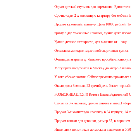
Отдам детский стульчик для кормления. Единственный 
Срочно сдам 2-х комнатную квартиру без мебели. В Че
Продам кухонный гарнитур. Цена 10000 рублей. Торг 
приму в дар хоккейные клюшки, лучше даже нескольк
Куплю детское автокресло, для малыша от 1 года.
Оставлена молодым мужчиной спортивная сумка.
Очевидцы аварии в д. Чепелево просьба откликнуться
Могу брать попутчиков в Москву до метро Аннино. От
У кого сбежал хомяк. Сейчас временно проживает в 48 
Около дома Земская, 23 третий день бегает черный гл
РОЗЫСКИВАЕТСЯ!!! Котова Елена Вадимовна!! 
Семья из 3-х человек, срочно снимет в микр.Губернск
Продам 3-х комнатную квартиру в 34 корпусе, 14 этаж
Продам коньки для девочки, размер 37, в хорошем со
Ищем двух попутчиков до москвы выезжаем в 5.30-5.4