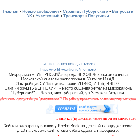
Главная
•
Новые сообщения
•
Страницы Губернского
•
Вопросы к
УК
•
Участковый
•
Транспорт
•
Попутчики
Точный прогноз погоды в Москве
https://world-weather.ru/informers/
Микрорайон «ГУБЕРНСКИЙ» города ЧЕХОВ Чеховского района
Московской области расположен в 50 км от МКАД.
Застройщик СУ-155, дома серии ИП-46С, И-155, И79-99.
Сайт «Форум ГУБЕРНСКИЙ» - место общения жителей микрорайона
"Губернский" - г.Чехов, мкр.Губернский, ул.Земская, Уездная.
ском орудует банда "домушников"! По району прокатилась волна квартирных краж, буд
Белый кот (пушистый), ласковый бегает сейчас возле 
Забыли электронную книжку PocketBook на детской площадке возле
д.10 на ул.Земская! Готовы отблагодарить нашедшего.