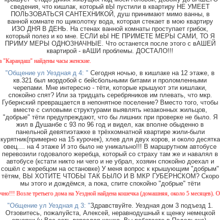
сведения, что кишлак, который вЫ пустили в квартиру НЕ УМЕЕТ
ПОЛЬЗОВАТЬСЯ САНТЕХНИКОЙ, душ принимают мимо ванны, в
ванной комнате по щиколотку вода, которая стекает в мою квартиру
ИЗО ДНЯ В ДЕНЬ. На стенах ванной комнаты проступает грибок,
который полез и ко мне. ЕСЛИ вЫ НЕ ПРИМЕТЕ МЕРЫ САМИ, ТО Я
ПРИМУ МЕРЫ ОДНОЗНАЧНЫЕ. Что останется после этого с вАШЕЙ
квартирой - вАШИ проблемы. ДОСТАЛО!!!
рандаш" найдены часы женские.
"Общение ул Уездная д 4: "
Сегодня ночью, в кишлаке на 12 этаже, в
кв.321 был мордобой с бейсбольными битами и проломленными
черепами. Мне интересно - тёти, которые крышуют эти кишлаки,
спокойно спят? Или за тридцать серебряников им плевать, что мкр.
Губернский превращается в непонятное поселение? Вместо того, чтобы
вместе с силовыми структурами выявлять незаконных жильцов,
"добрые" тёти предупреждают, что бы лишних при проверке не было. Я
жил в Душанбе с 93 по 96 год и видел, как вполне обыденно в
панельной девятиэтажке в трёхкомнатной квартире жили-были
курятник(примерно на 15 курочек), хлев для двух коров, и около десятка
овец.... на 4 этаже И это было не уникально!!! В маршрутном автобусе
перевозили годовалого жеребца, который со страху там же и навалял в
автобусе (кстати никто ни чего и не убрал, хозяин спокойно доехал и
сошёл с жеребцом на остановке) У меня вопрос к крышующим "добрым"
тётям, ВЫ ХОТИТЕ ЧТОБЫ ТАК БЫЛО И В МКР ГУБЕРНСКОМ? Скоро
мы этого и дождёмся, а пока, спите спокойно "добрые" тёти
! Возле третьего дома на Уездной найдена кошечка (домашняя, около 5 месяцев). Окрас 
"Общение ул Уездная д 3: "
Здравствуйте. Уездная дом 3 подъезд 1.
Отзовитесь, пожалуйста, Алексей, неравнодушный к щенку немецкой