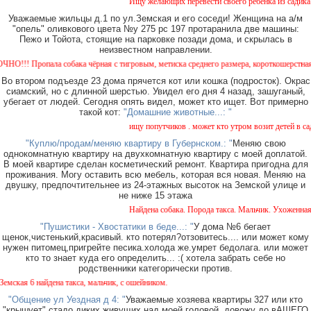
Ищу желающих перевести своего ребенка из садика №1
Уважаемые жильцы д.1 по ул.Земская и его соседи! Женщина на а/м
"опель" оливкового цвета №у 275 рс 197 протаранила две машины:
Пежо и Тойота, стоящие на парковке позади дома, и скрылась в
неизвестном направлении.
! Пропала собака чёрная с тигровым, метиска среднего размера, короткошерстная. Соба
Во втором подъезде 23 дома прячется кот или кошка (подросток). Окрас
сиамский, но с длинной шерстью. Увидел его дня 4 назад, зашуганый,
убегает от людей. Сегодня опять видел, может кто ищет. Вот примерно
такой кот:
"Домашние животные...: "
ищу попутчиков . может кто утром возит детей в сад и
"Куплю/продам/меняю квартиру в Губернском.: "
Меняю свою
однокомнатную квартиру на двухкомнатную квартиру с моей доплатой.
В моей квартире сделан косметический ремонт. Квартира пригодна для
проживания. Могу оставить всю мебель, которая вся новая. Меняю на
двушку, предпочтительнее из 24-этажных высоток на Земской улице и
не ниже 15 этажа
Найдена собака. Порода такса. Мальчик. Ухоженная с 
"Пушистики - Хвостатики в беде...: "
У дома №6 бегает
щенок,чистенький,красивый. кто потерял?отзовитесь.... или может кому
нужен питомец,пригрейте песика.холода же.умрет бедолага. или может
кто то знает куда его определить... :( хотела забрать себе но
родственники категорически против.
ая 6 найдена такса, мальчик, с ошейником.
"Общение ул Уездная д 4: "
Уважаемые хозяева квартиры 327 или кто
"крышует" стадо диких живущих над моей головой, довожу до вАШЕГО