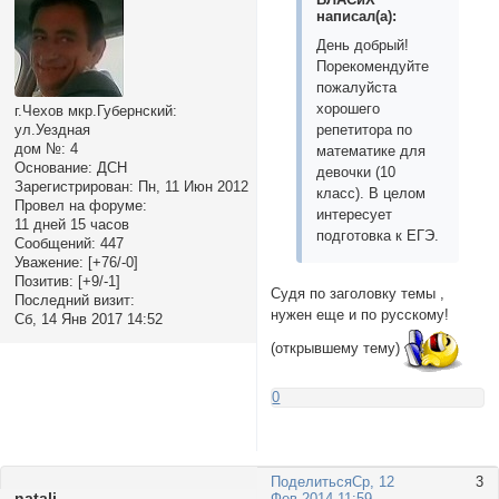
написал(а):
День добрый!
Порекомендуйте
пожалуйста
хорошего
г.Чехов мкр.Губернский:
репетитора по
ул.Уездная
дом №:
4
математике для
Основание:
ДСН
девочки (10
Зарегистрирован
: Пн, 11 Июн 2012
класс). В целом
Провел на форуме:
интересует
11 дней 15 часов
подготовка к ЕГЭ.
Сообщений:
447
Уважение:
[+76/-0]
Позитив:
[+9/-1]
Судя по заголовку темы ,
Последний визит:
нужен еще и по русскому!
Сб, 14 Янв 2017 14:52
(открывшему тему)
0
Поделиться
Ср, 12
3
nаtali
Фев 2014 11:59