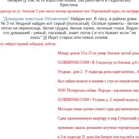
овчарки (у Вас есть взрослая кошка, Вы работаете в Подольске).
Кристина.
е по ул. Земская 5 уже около месяца проживает кот. Персиковый окрас, не кастрирован,
"Домашние животные Объявления":
Найден кот. В лесу, в районе дома
№ 3 по Уездной найден кот серый (полосатый). Особые приметы - белое
пятно на переносице, белая грудка, белые лапки, зеленые глаза. Видно
что домашний - умный, ласковый, знает лоток ( и что бывает если "не
знать" ))) Ищет старых или новых хозяев.
айден черный лабрадор. кобель.
Между домов 13 и 15 по улице Земская третий день бе
GUBERNSKI.COM • В 3 подъезде ул.Земская, д.6 сиди
Уездная , дом 2 . У подъезда дома сидит котёнок , 4-
Был найден кошеле в машине с утра по направлению в
SOS! Потерялась собака. Породы - карликовая такса.
GUBERNSKI.COM • Уездная д. 3, первый подъезд с
Молодая семья срочно снимет одно-двухкомнатную кв
Cдам однокомнатную квартиру в мкр.Губернский ул.Зем
принимаю заказы домашние штучные торты(медовик, м
в 3-м подъезде 21 дома (на батарее или под ней в хо