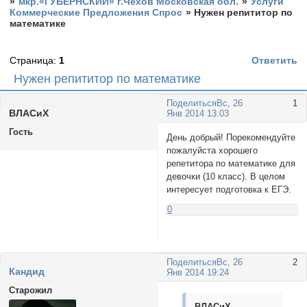
»
мкр.«ГУБЕРНСКИЙ» г.Чехов Московская обл.
»
Услуги
Коммерческие Предложения Спрос
»
Нужен репититор по
математике
Страница:
1
Ответить
Нужен репититор по математике
Поделиться
Вс, 26
1
ВЛАСиХ
Янв 2014 13:03
Гость
День добрый! Порекомендуйте
пожалуйста хорошего
репетитора по математике для
девочки (10 класс). В целом
интересует подготовка к ЕГЭ.
0
Поделиться
Вс, 26
2
Кандид
Янв 2014 19:24
Старожил
ВЛАСиХ