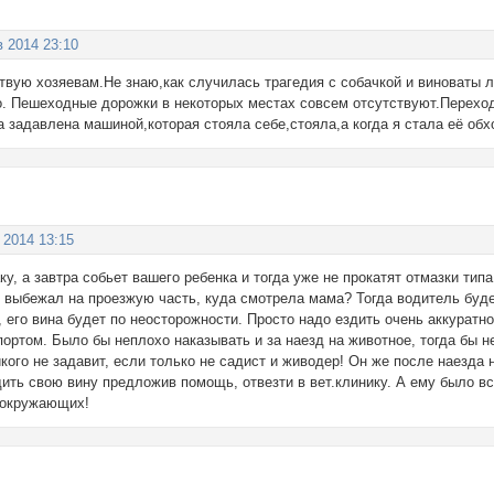
в 2014 23:10
твую хозяевам.Не знаю,как случилась трагедия с собачкой и виноваты л
о. Пешеходные дорожки в некоторых местах совсем отсутствуют.Переход
а задавлена машиной,которая стояла себе,стояла,а когда я стала её об
 2014 13:15
ку, а завтра собьет вашего ребенка и тогда уже не прокатят отмазки тип
 выбежал на проезжую часть, куда смотрела мама? Тогда водитель буде
его вина будет по неосторожности. Просто надо ездить очень аккуратно 
ртом. Было бы неплохо наказывать и за наезд на животное, тогда бы н
ого не задавит, если только не садист и живодер! Он же после наезда 
ить свою вину предложив помощь, отвезти в вет.клинику. А ему было все
 окружающих!