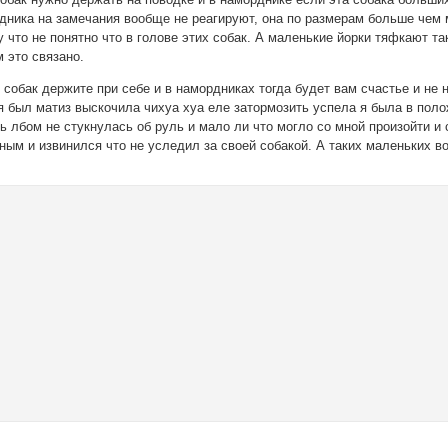
дника на замечания вообще не реагируют, она по размерам больше чем 
 что не понятно что в голове этих собак. А маленькие йорки тяфкают т
 это связано.
обак держите при себе и в намордниках тогда будет вам счастье и не 
 был матиз выскочила чихуа хуа еле затормозить успела я была в полож
ь лбом не стукнулась об руль и мало ли что могло со мной произойти и
ным и извинился что не уследил за своей собакой. А таких маленьких 