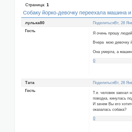
Страница:
1
Cобаку йорко-девочку переехала машина и 
лулькa80
Поделиться
Вт, 28 Ян
Гость
Я очень прошу людей 
Вчера мою девочку й
Она умерла, а машина
0
Тата
Поделиться
Вт, 28 Ян
Гость
Т.е. человек заехал 
поводка, кинулась п
И зачем Вы его хотит
оказалась собака?
0