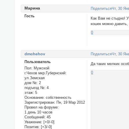
Маринa
Поделиться
Чт, 30 Ян
Гость
Как Вам не стыдно! У
кошек можно давить, 
0
dmchehov
Поделиться
Чт, 30 Ян
Пользователь
Да таких мелких особо
Пол:
Мужской
0
г.Чехов мкр.Губернский:
ул.Земская
дом №:
2
подъезд №:
4
этаж:
5
Основание:
собственность
Зарегистрирован
: Пн, 19 Мар 2012
Провел на форуме:
1 день 10 часов
Сообщений:
45
Уважение:
[+0/-0]
Позитив:
[+3/-0]