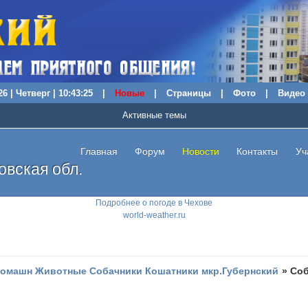
6 | Четверг | 10:43:26
|
Новые
|
Страницы
|
Фото
|
Видео
Активные темы
Главная
Форум
Новости
Контакты
Уч
вская обл.
Подробнее о погоде в Чехове
world-weather.ru
омашн Животные Собачники Кошатники мкр.Губернский
»
Cоб