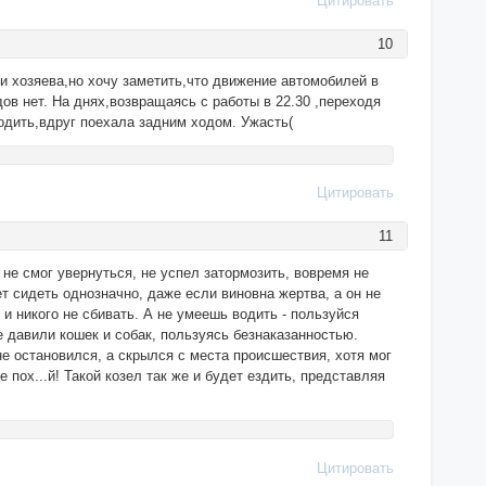
Цитировать
10
и хозяева,но хочу заметить,что движение автомобилей в
ов нет. На днях,возвращаясь с работы в 22.30 ,переходя
ходить,вдруг поехала задним ходом. Ужасть(
Цитировать
11
а не смог увернуться, не успел затормозить, вовремя не
т сидеть однозначно, даже если виновна жертва, а он не
и никого не сбивать. А не умеешь водить - пользуйся
е давили кошек и собак, пользуясь безнаказанностью.
не остановился, а скрылся с места происшествия, хотя мог
 пох...й! Такой козел так же и будет ездить, представляя
Цитировать