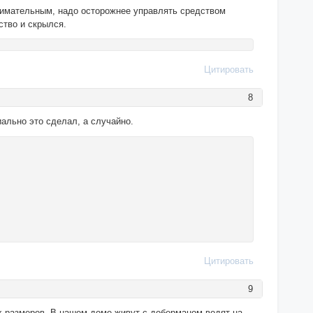
внимательным, надо осторожнее управлять средством
ство и скрылся.
Цитировать
8
иально это сделал, а случайно.
Цитировать
9
их размеров. В нашем доме живут с доберманом водят на