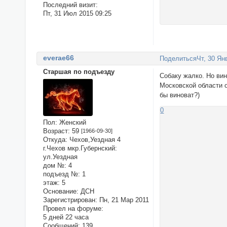
Последний визит:
Пт, 31 Июл 2015 09:25
everae66
Поделиться
Чт, 30 Ян
Старшая по подъезду
Собаку жалко. Но вин
Московской области о
бы виноват?)
0
Пол:
Женский
Возраст:
59
[1966-09-30]
Откуда:
Чехов,Уездная 4
г.Чехов мкр.Губернский:
ул.Уездная
дом №:
4
подъезд №:
1
этаж:
5
Основание:
ДСН
Зарегистрирован
: Пн, 21 Мар 2011
Провел на форуме:
5 дней 22 часа
Сообщений:
139