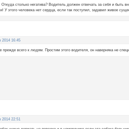
! Откуда столько негатива? Водитель должен отвечать за себя и быть 
! У этого человека нет сердца, если так поступил, задавил живое суще
в 2014 16:45
 прежде всего к людям. Простим этого водителя, он наверняка не спец
в 2014 22:51
 собак нужно держать на поводке и в наморднике если эта собака больш