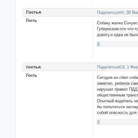
Гостья
Поделиться
Чт, 30 Ян
Гость
Собаку жалко.Сочувс
Губернском-это что-т
дорогу,я едва не был
0
гоcтья
Поделиться
Сб, 1 Фев
Гость
Сегодня он сбил соба
заметил, ребенок сам
нарушал правил ПДД, 
общественным транспо
Опытный водитель ник
бы попытаться заглад
собой опасность для
0