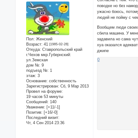
поводке но без намор
ужасно боюсь, потому
людей не пойму с чем
Вообщем люди своих с
сбила машина. У меня
задавила но сама чут
Пол:
Женский
Возраст:
41
[1985-02-28]
хуа оказался адекват
Откуда:
Ставропольский край
джипе
г.Чехов мкр.Губернский:
0
ул.Земская
дом №:
9
подъезд №:
1
этаж:
3
Основание:
собственность
Зарегистрирован
: Сб, 9 Мар 2013
Провел на форуме:
19 часов 53 минуты
Сообщений:
140
Уважение:
[+11/-1]
Позитив:
[+16/-0]
Последний визит:
Чт, 4 Сен 2014 23:36