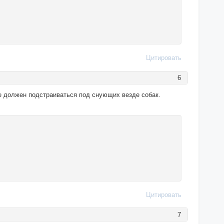
Цитировать
6
е должен подстраиваться под снующих везде собак.
Цитировать
7