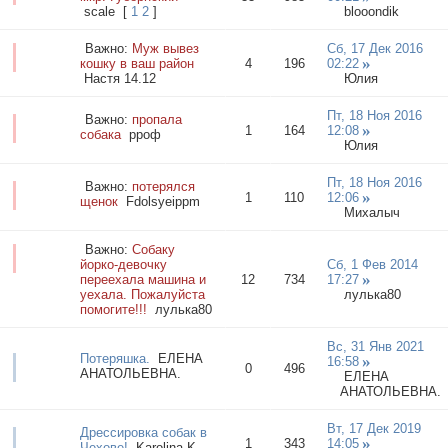
scale
[
1
2
]
blooondik
Важно:
Муж вывез
Сб, 17 Дек 2016
кошку в ваш район
4
196
02:22
Настя 14.12
Юлия
Пт, 18 Ноя 2016
Важно:
пропала
1
164
12:08
собака
ppoф
Юлия
Пт, 18 Ноя 2016
Важно:
потерялся
1
110
12:06
щенок
Fdolsyeippm
Михалыч
Важно:
Cобаку
йорко-девочку
Сб, 1 Фев 2014
переехала машина и
12
734
17:27
уехала. Пожалуйста
лулька80
помогите!!!
лулькa80
Вс, 31 Янв 2021
Потеряшка.
ЕЛЕНА
16:58
0
496
АНАТОЛЬЕВНА.
ЕЛЕНА
АНАТОЛЬЕВНА.
Вт, 17 Дек 2019
Дрессировка собак в
1
343
14:05
Чехове!
Karolina K.