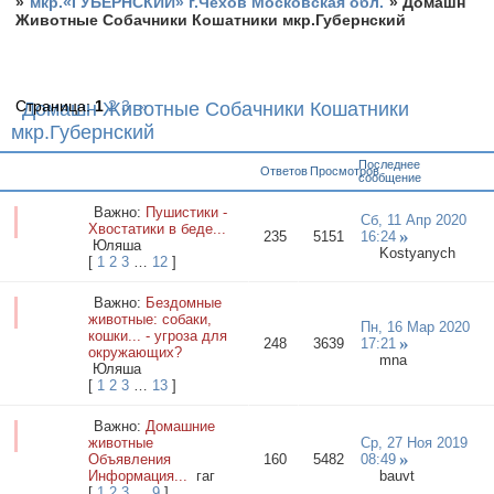
»
мкр.«ГУБЕРНСКИЙ» г.Чехов Московская обл.
»
Домашн
Животные Собачники Кошатники мкр.Губернский
Страница:
1
2
3
»
Домашн Животные Собачники Кошатники
мкр.Губернский
Последнее
Ответов
Просмотров
сообщение
Важно:
Пушистики -
Сб, 11 Апр 2020
Хвостатики в беде...
235
5151
16:24
Юляша
Kostyanych
[
1
2
3
…
12
]
Важно:
Бездомные
животные: собаки,
Пн, 16 Мар 2020
кошки... - угроза для
248
3639
17:21
окружающих?
mna
Юляша
[
1
2
3
…
13
]
Важно:
Домашние
животные
Ср, 27 Ноя 2019
Объявления
160
5482
08:49
Информация...
гаг
bauvt
[
1
2
3
…
9
]