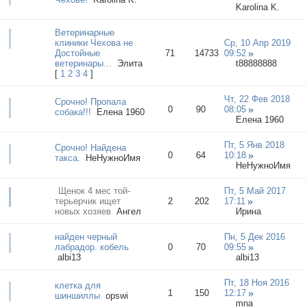
Karolina K.
Ветеринарные
клиники Чехова не
Ср, 10 Апр 2019
Достойные
71
14733
09:52
ветеринары...
Элита
t88888888
[
1
2
3
4
]
Чт, 22 Фев 2018
Срочно! Пропала
0
90
08:05
собака!!!
Елена 1960
Елена 1960
Пт, 5 Янв 2018
Срочно! Найдена
0
64
10:18
такса.
НеНужноИмя
НеНужноИмя
Щенок 4 мес той-
Пт, 5 Май 2017
терьерчик ищет
2
202
17:11
новых хозяев
Ангел
Иpинa
найден черный
Пн, 5 Дек 2016
лабрадор. кобель
0
70
09:55
albi13
albi13
Пт, 18 Ноя 2016
клетка для
1
150
12:17
шиншиллы
оpswi
mna