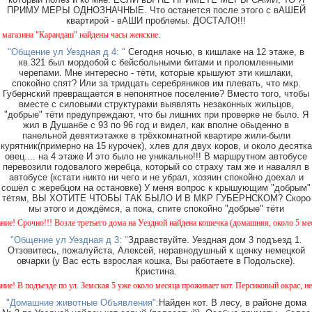
ПРИМУ МЕРЫ ОДНОЗНАЧНЫЕ. Что останется после этого с вАШЕЙ
квартирой - вАШИ проблемы. ДОСТАЛО!!!
ина "Карандаш" найдены часы женские.
"Общение ул Уездная д 4: "
Сегодня ночью, в кишлаке на 12 этаже, в
кв.321 был мордобой с бейсбольными битами и проломленными
черепами. Мне интересно - тёти, которые крышуют эти кишлаки,
спокойно спят? Или за тридцать серебряников им плевать, что мкр.
Губернский превращается в непонятное поселение? Вместо того, чтобы
вместе с силовыми структурами выявлять незаконных жильцов,
"добрые" тёти предупреждают, что бы лишних при проверке не было. Я
жил в Душанбе с 93 по 96 год и видел, как вполне обыденно в
панельной девятиэтажке в трёхкомнатной квартире жили-были
курятник(примерно на 15 курочек), хлев для двух коров, и около десятка
овец.... на 4 этаже И это было не уникально!!! В маршрутном автобусе
перевозили годовалого жеребца, который со страху там же и навалял в
автобусе (кстати никто ни чего и не убрал, хозяин спокойно доехал и
сошёл с жеребцом на остановке) У меня вопрос к крышующим "добрым"
тётям, ВЫ ХОТИТЕ ЧТОБЫ ТАК БЫЛО И В МКР ГУБЕРНСКОМ? Скоро
мы этого и дождёмся, а пока, спите спокойно "добрые" тёти
рочно!!! Возле третьего дома на Уездной найдена кошечка (домашняя, около 5 месяцев).
"Общение ул Уездная д 3: "
Здравствуйте. Уездная дом 3 подъезд 1.
Отзовитесь, пожалуйста, Алексей, неравнодушный к щенку немецкой
овчарки (у Вас есть взрослая кошка, Вы работаете в Подольске).
Кристина.
подъезде по ул. Земская 5 уже около месяца проживает кот. Персиковый окрас, не кастр
"Домашние животные Объявления":
Найден кот. В лесу, в районе дома