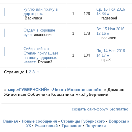
куплю или приму в
Ср, 16 Ноя 2016
дар хорька
1
126
18:34
Василиса
ragesteel
Вт, 15 Ноя 2016
Отдам в хорошие
1
178
12:16
руки
иваннович
василек
Сибирский кот
Пн, 14 Ноя 2016
Степан приглашает
1
104
14:17
на вязку здоровых
nipa3
невест
Roman3
Страница:
1
2
3
»
»
мкр.«ГУБЕРНСКИЙ» г.Чехов Московская обл.
»
Домашн
Животные Собачники Кошатники мкр.Губернский
создать сайт-форум бесплатно
Главная
•
Новые сообщения
•
Страницы Губернского
•
Вопросы к
УК
•
Участковый
•
Транспорт
•
Попутчики