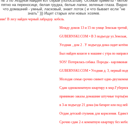
№ 3 по Уездной найден кот серый (полосатый). Особые приметы - белое
пятно на переносице, белая грудка, белые лапки, зеленые глаза. Видно
что домашний - умный, ласковый, знает лоток ( и что бывает если "не
знать" ))) Ищет старых или новых хозяев.
 лесу найден черный лабрадор. кобель.
Между домов 13 и 15 по улице Земская третий ден
GUBERNSKI.COM • В 3 подъезде ул.Земская, д.6 с
Уездная , дом 2 . У подъезда дома сидит котёнок 
Был найден кошеле в машине с утра по направлен
SOS! Потерялась собака. Породы - карликовая так
GUBERNSKI.COM • Уездная д. 3, первый подъез
Молодая семья срочно снимет одно-двухкомнатную
Cдам однокомнатную квартиру в мкр.Губернский ул
принимаю заказы домашние штучные торты(медовик
в 3-м подъезде 21 дома (на батарее или под ней 
Отдам детский стульчик для кормления. Единственн
Срочно сдам 2-х комнатную квартиру без мебели. В