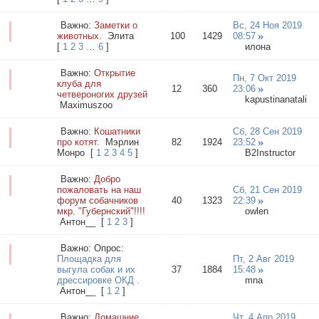
Важно:
Заметки о
Вс, 24 Ноя 2019
животных.
Элита
100
1429
08:57
[
1
2
3
…
6
]
илона
Важно:
Открытие
Пн, 7 Окт 2019
клуба для
12
360
23:06
четвероногих друзей
kapustinanatali
Maximuszoo
Важно:
Кошатники
Сб, 28 Сен 2019
про котят.
Мэрлин
82
1924
23:52
Монро
[
1
2
3
4
5
]
B2Instructor
Важно:
Добро
пожаловать на наш
Сб, 21 Сен 2019
форум собачников
40
1323
22:39
мкр. "Губернский"!!!!
owlen
Антон__
[
1
2
3
]
Важно:
Опрос:
Площадка для
Пт, 2 Авг 2019
выгула собак и их
37
1884
15:48
дрессировке ОКД .
mna
Антон__
[
1
2
]
Важно:
Домашние
Чт, 4 Апр 2019