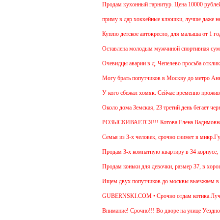
Продам кухонный гарнитур. Цена 10000 рублей. Т
приму в дар хоккейные клюшки, лучше даже неско
Куплю детское автокресло, для малыша от 1 года.
Оставлена молодым мужчиной спортивная сумка.
Очевидцы аварии в д. Чепелево просьба откликнут
Могу брать попутчиков в Москву до метро Аннино.
У кого сбежал хомяк. Сейчас временно проживает в
Около дома Земская, 23 третий день бегает черны
РОЗЫСКИВАЕТСЯ!!! Котова Елена Вадимовна
Семья из 3-х человек, срочно снимет в микр.Губер
Продам 3-х комнатную квартиру в 34 корпусе, 14 э
Продам коньки для девочки, размер 37, в хороше
Ищем двух попутчиков до москвы выезжаем в 5.30-
GUBERNSKI.COM • Срочно отдам котика.Лучше для
Внимание! Срочно!!! Во дворе на улице Уездной, 