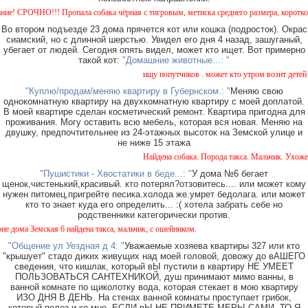
РОЧНО!!! Пропала собака чёрная с тигровым, метиска среднего размера, короткошерстна
Во втором подъезде 23 дома прячется кот или кошка (подросток). Окрас
сиамский, но с длинной шерстью. Увидел его дня 4 назад, зашуганый,
убегает от людей. Сегодня опять видел, может кто ищет. Вот примерно
такой кот:
"Домашние животные...: "
ищу попутчиков . может кто утром возит детей в с
"Куплю/продам/меняю квартиру в Губернском.: "
Меняю свою
однокомнатную квартиру на двухкомнатную квартиру с моей доплатой.
В моей квартире сделан косметический ремонт. Квартира пригодна для
проживания. Могу оставить всю мебель, которая вся новая. Меняю на
двушку, предпочтительнее из 24-этажных высоток на Земской улице и
не ниже 15 этажа
Найдена собака. Порода такса. Мальчик. Ухоженна
"Пушистики - Хвостатики в беде...: "
У дома №6 бегает
щенок,чистенький,красивый. кто потерял?отзовитесь.... или может кому
нужен питомец,пригрейте песика.холода же.умрет бедолага. или может
кто то знает куда его определить... :( хотела забрать себе но
родственники категорически против.
а Земская 6 найдена такса, мальчик, с ошейником.
"Общение ул Уездная д 4: "
Уважаемые хозяева квартиры 327 или кто
"крышует" стадо диких живущих над моей головой, довожу до вАШЕГО
сведения, что кишлак, который вЫ пустили в квартиру НЕ УМЕЕТ
ПОЛЬЗОВАТЬСЯ САНТЕХНИКОЙ, душ принимают мимо ванны, в
ванной комнате по щиколотку вода, которая стекает в мою квартиру
ИЗО ДНЯ В ДЕНЬ. На стенах ванной комнаты проступает грибок,
который полез и ко мне. ЕСЛИ вЫ НЕ ПРИМЕТЕ МЕРЫ САМИ, ТО Я