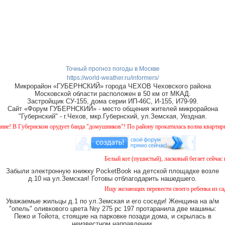
Точный прогноз погоды в Москве
https://world-weather.ru/informers/
Микрорайон «ГУБЕРНСКИЙ» города ЧЕХОВ Чеховского района
Московской области расположен в 50 км от МКАД.
Застройщик СУ-155, дома серии ИП-46С, И-155, И79-99.
Сайт «Форум ГУБЕРНСКИЙ» - место общения жителей микрорайона
"Губернский" - г.Чехов, мкр.Губернский, ул.Земская, Уездная.
 Губернском орудует банда "домушников"! По району прокатилась волна квартирных кр
Белый кот (пушистый), ласковый бегает сейчас во
Забыли электронную книжку PocketBook на детской площадке возле
д.10 на ул.Земская! Готовы отблагодарить нашедшего.
Ищу желающих перевести своего ребенка из садика
Уважаемые жильцы д.1 по ул.Земская и его соседи! Женщина на а/м
"опель" оливкового цвета №у 275 рс 197 протаранила две машины:
Пежо и Тойота, стоящие на парковке позади дома, и скрылась в
неизвестном направлении.