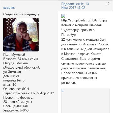
Поделиться
Чт, 13
12
шурик
Июл 2017 11:02
Старший по подъезду.
Ковчег с мощами Николая
Чудотворца прибыл в
Петербург
22 мая ковчег с мощами был
доставлен из Италии в Россию
и в течение 32 дней находился
в Москве, в храме Христа
Пол:
Мужской
Спасителя. За это время
Возраст:
54
[1972-07-24]
Откуда:
Москва
святыне поклонились свыше
г.Чехов мкр.Губернский:
двух миллионов паломников.
ул.Земская
Более половины из них
дом №:
21
прибыли из российских
подъезд №:
5
регионов.
этаж:
10
Основание:
ДСН
0
Зарегистрирован
: Пн, 9 Апр 2012
Провел на форуме:
23 часа 42 минуты
Сообщений:
140
Уважение:
[+0/-0]