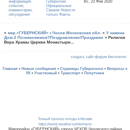
информация,
Губернские
Вс, 23 Фев 2020
события,
Официальные
комментарии,
Свежие Новости
обсуждения
только Факты
»
мкр.«ГУБЕРНСКИЙ» г.Чехов Московская обл.
»
У камина
Дом-2 Познакомимся?Поздравлялки!Праздники
»
Религия
Вера Храмы Церкви Монастыри...
создать сайт-форум бесплатно
Главная
•
Новые сообщения
•
Страницы Губернского
•
Вопросы к
УК
•
Участковый
•
Транспорт
•
Попутчики
Точный прогноз погоды в Москве
https://world-weather.ru/informers/
Микрорайон «ГУБЕРНСКИЙ» города ЧЕХОВ Чеховского района