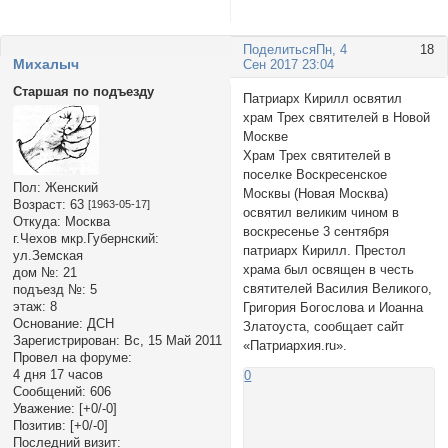
Поделиться
Пн, 4
18
Михалыч
Сен 2017 23:04
Старшая по подъезду
Патриарх Кирилл освятил
храм Трех святителей в Новой
Москве
Храм Трех святителей в
поселке Воскресенское
Пол:
Женский
Москвы (Новая Москва)
Возраст:
63
[1963-05-17]
освятил великим чином в
Откуда:
Москва
воскресенье 3 сентября
г.Чехов мкр.Губернский:
патриарх Кирилл. Престол
ул.Земская
храма был освящен в честь
дом №:
21
святителей Василия Великого,
подъезд №:
5
этаж:
8
Григория Богослова и Иоанна
Основание:
ДСН
Златоуста, сообщает сайт
Зарегистрирован
: Вс, 15 Май 2011
«Патриархия.ru».
Провел на форуме:
4 дня 17 часов
0
Сообщений:
606
Уважение:
[+0/-0]
Позитив:
[+0/-0]
Последний визит: