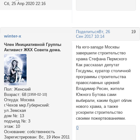
Сб, 25 Апр 2020 22:16
Поделиться
Вт, 26
19
winter-x
Сен 2017 10:14
Член Инициативной Группы
На юго-западе Москвы
Активист ЖКХ Совета дома.
завершили строительство
храма Стефана Пермского
Как рассказал депутат
Госдумы, куратор столичной
программы строительства
православных церквей
Владимир Ресин, жители
Пол:
Женский
Южного Бутова сами
Возраст:
68
[1958-02-10]
Откуда:
Москва
выбирали, каким будет облик
г.Чехов мкр.Губернский:
нового храма, а также
ул.Земская
ускорили строительство
дом №:
13
своими пожертвованиями.
подъезд №:
3
этаж:
10
0
Основание:
собственность
Зарегистрирован
: Вс, 19 Июн 2011