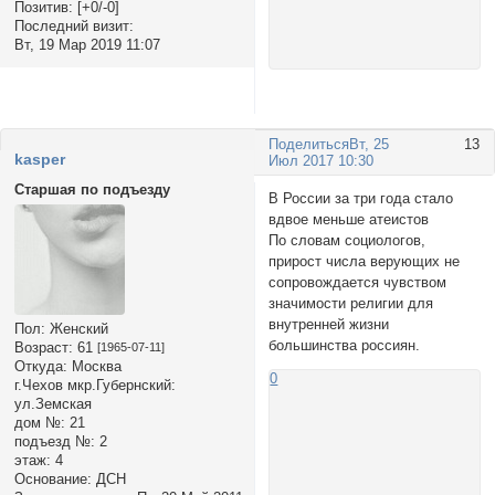
Позитив:
[+0/-0]
Последний визит:
Вт, 19 Мар 2019 11:07
Поделиться
Вт, 25
13
kasper
Июл 2017 10:30
Старшая по подъезду
В России за три года стало
вдвое меньше атеистов
По словам социологов,
прирост числа верующих не
сопровождается чувством
значимости религии для
внутренней жизни
Пол:
Женский
большинства россиян.
Возраст:
61
[1965-07-11]
Откуда:
Москва
0
г.Чехов мкр.Губернский:
ул.Земская
дом №:
21
подъезд №:
2
этаж:
4
Основание:
ДСН