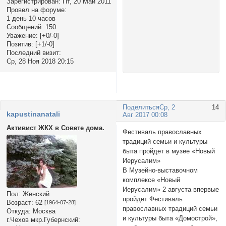
Зарегистрирован
: Пт, 20 Май 2011
Провел на форуме:
1 день 10 часов
Сообщений:
150
Уважение:
[+0/-0]
Позитив:
[+1/-0]
Последний визит:
Ср, 28 Ноя 2018 20:15
Поделиться
Ср, 2
14
kapustinanatali
Авг 2017 00:08
Активист ЖКХ в Совете дома.
Фестиваль православных
традиций семьи и культуры
быта пройдет в музее «Новый
Иерусалим»
В Музейно-выставочном
комплексе «Новый
Иерусалим» 2 августа впервые
Пол:
Женский
пройдет Фестиваль
Возраст:
62
[1964-07-28]
православных традиций семьи
Откуда:
Москва
и культуры быта «Домострой»,
г.Чехов мкр.Губернский: