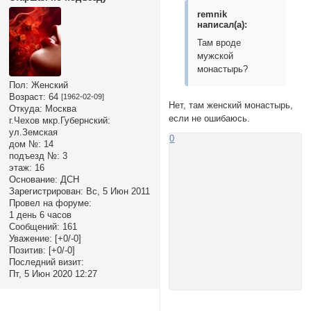
rеmnik
написал(а):
Там вроде
мужской
монастырь?
Пол:
Женский
Возраст:
64
[1962-02-09]
Нет, там женский монастырь,
Откуда:
Москва
если не ошибаюсь.
г.Чехов мкр.Губернский:
ул.Земская
0
дом №:
14
подъезд №:
3
этаж:
16
Основание:
ДСН
Зарегистрирован
: Вс, 5 Июн 2011
Провел на форуме:
1 день 6 часов
Сообщений:
161
Уважение:
[+0/-0]
Позитив:
[+0/-0]
Последний визит:
Пт, 5 Июн 2020 12:27