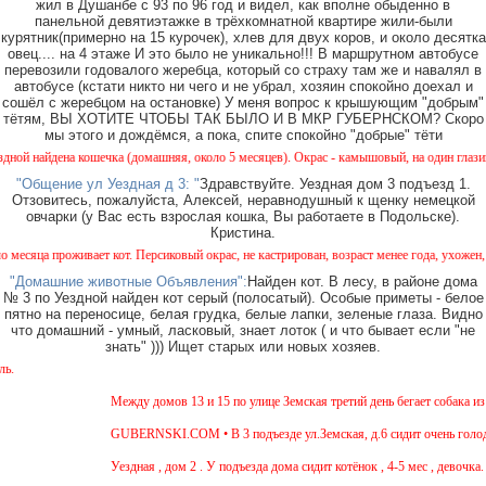
жил в Душанбе с 93 по 96 год и видел, как вполне обыденно в
панельной девятиэтажке в трёхкомнатной квартире жили-были
курятник(примерно на 15 курочек), хлев для двух коров, и около десятка
овец.... на 4 этаже И это было не уникально!!! В маршрутном автобусе
перевозили годовалого жеребца, который со страху там же и навалял в
автобусе (кстати никто ни чего и не убрал, хозяин спокойно доехал и
сошёл с жеребцом на остановке) У меня вопрос к крышующим "добрым"
тётям, ВЫ ХОТИТЕ ЧТОБЫ ТАК БЫЛО И В МКР ГУБЕРНСКОМ? Скоро
мы этого и дождёмся, а пока, спите спокойно "добрые" тёти
 кошечка (домашняя, около 5 месяцев). Окрас - камышовый, на один глазик (возможно) п
"Общение ул Уездная д 3: "
Здравствуйте. Уездная дом 3 подъезд 1.
Отзовитесь, пожалуйста, Алексей, неравнодушный к щенку немецкой
овчарки (у Вас есть взрослая кошка, Вы работаете в Подольске).
Кристина.
живает кот. Персиковый окрас, не кастрирован, возраст менее года, ухожен, явно домашн
"Домашние животные Объявления":
Найден кот. В лесу, в районе дома
№ 3 по Уездной найден кот серый (полосатый). Особые приметы - белое
пятно на переносице, белая грудка, белые лапки, зеленые глаза. Видно
что домашний - умный, ласковый, знает лоток ( и что бывает если "не
знать" ))) Ищет старых или новых хозяев.
Внимание!
Между домов 13 и 15 по улице Земская третий день бегает собака из поро
GUBERNSKI.COM • В 3 подъезде ул.Земская, д.6 сидит очень голодная че
Уездная , дом 2 . У подъезда дома сидит котёнок , 4-5 мес , девочка. Чёр