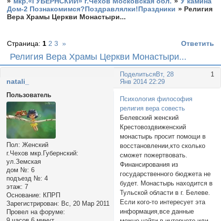
»
мкр.«ГУБЕРНСКИЙ» г.Чехов Московская обл.
»
У камина
Дом-2 Познакомимся?Поздравлялки!Праздники
»
Религия
Вера Храмы Церкви Монастыри...
Страница:
1
2
3
»
Ответить
Религия Вера Храмы Церкви Монастыри...
Поделиться
Вт, 28
1
nаtali_
Янв 2014 22:29
Пользователь
Психология философия
религия вера совесть
Белевский женский
Крестовоздвиженский
монастырь просит помощи в
Пол:
Женский
восстановлении,кто сколько
г.Чехов мкр.Губернский:
сможет пожертвовать.
ул.Земская
Финансирования из
дом №:
6
государственного бюджета не
подъезд №:
4
будет. Монастырь находится в
этаж:
7
Тульской области в г. Белеве.
Основание:
КПРП
Если кого-то интересует эта
Зарегистрирован
: Вс, 20 Мар 2011
информация,все данные
Провел на форуме:
9 часов 6 минут
можно найти в интернете или