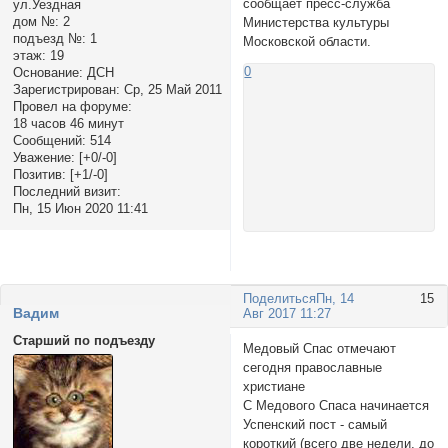
сообщает пресс-служба
ул.Уездная
дом №:
2
Министерства культуры
подъезд №:
1
Московской области.
этаж:
19
0
Основание:
ДСН
Зарегистрирован
: Ср, 25 Май 2011
Провел на форуме:
18 часов 46 минут
Сообщений:
514
Уважение:
[+0/-0]
Позитив:
[+1/-0]
Последний визит:
Пн, 15 Июн 2020 11:41
Поделиться
Пн, 14
15
Вадим
Авг 2017 11:27
Старший по подъезду
Медовый Спас отмечают
сегодня православные
христиане
С Медового Спаса начинается
Успенский пост - самый
короткий (всего две недели, до