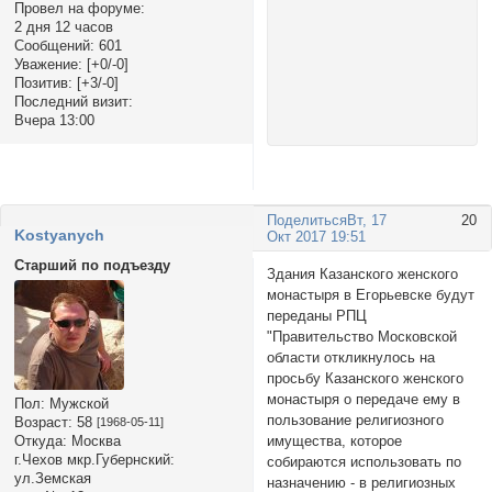
Провел на форуме:
2 дня 12 часов
Сообщений:
601
Уважение:
[+0/-0]
Позитив:
[+3/-0]
Последний визит:
Вчера 13:00
Поделиться
Вт, 17
20
Kostyanych
Окт 2017 19:51
Старший по подъезду
Здания Казанского женского
монастыря в Егорьевске будут
переданы РПЦ
"Правительство Московской
области откликнулось на
просьбу Казанского женского
монастыря о передаче ему в
Пол:
Мужской
пользование религиозного
Возраст:
58
[1968-05-11]
имущества, которое
Откуда:
Москва
г.Чехов мкр.Губернский:
собираются использовать по
ул.Земская
назначению - в религиозных