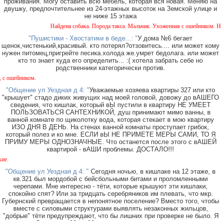
проживания. Могу оставить всю мебель, которая вся новая. Меняю на
двушку, предпочтительнее из 24-этажных высоток на Земской улице и
не ниже 15 этажа
Найдена собака. Порода такса. Мальчик. Ухоженная с ошейником. Найдена 
"Пушистики - Хвостатики в беде...: "
У дома №6 бегает
щенок,чистенький,красивый. кто потерял?отзовитесь.... или может кому
нужен питомец,пригрейте песика.холода же.умрет бедолага. или может
кто то знает куда его определить... :( хотела забрать себе но
родственники категорически против.
м.
"Общение ул Уездная д 4: "
Уважаемые хозяева квартиры 327 или кто
"крышует" стадо диких живущих над моей головой, довожу до вАШЕГО
сведения, что кишлак, который вЫ пустили в квартиру НЕ УМЕЕТ
ПОЛЬЗОВАТЬСЯ САНТЕХНИКОЙ, душ принимают мимо ванны, в
ванной комнате по щиколотку вода, которая стекает в мою квартиру
ИЗО ДНЯ В ДЕНЬ. На стенах ванной комнаты проступает грибок,
который полез и ко мне. ЕСЛИ вЫ НЕ ПРИМЕТЕ МЕРЫ САМИ, ТО Я
ПРИМУ МЕРЫ ОДНОЗНАЧНЫЕ. Что останется после этого с вАШЕЙ
квартирой - вАШИ проблемы. ДОСТАЛО!!!
Около ма
"Общение ул Уездная д 4: "
Сегодня ночью, в кишлаке на 12 этаже, в
кв.321 был мордобой с бейсбольными битами и проломленными
черепами. Мне интересно - тёти, которые крышуют эти кишлаки,
спокойно спят? Или за тридцать серебряников им плевать, что мкр.
Губернский превращается в непонятное поселение? Вместо того, чтобы
вместе с силовыми структурами выявлять незаконных жильцов,
"добрые" тёти предупреждают, что бы лишних при проверке не было. Я