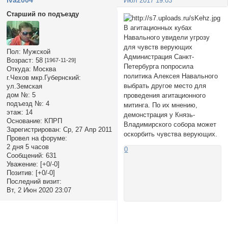
Июл 2017 19:03
Старший по подъезду
В агитационных кубах
Навального увидели угрозу
для чувств верующих
Пол:
Мужской
Администрация Санкт-
Возраст:
58
[1967-11-29]
Петербурга попросила
Откуда:
Москва
политика Алексея Навального
г.Чехов мкр.Губернский:
выбрать другое место для
ул.Земская
дом №:
5
проведения агитационного
подъезд №:
4
митинга. По их мнению,
этаж:
14
демонстрация у Князь-
Основание:
КПРП
Владимирского собора может
Зарегистрирован
: Ср, 27 Апр 2011
оскорбить чувства верующих.
Провел на форуме:
2 дня 5 часов
0
Сообщений:
631
Уважение:
[+0/-0]
Позитив:
[+0/-0]
Последний визит:
Вт, 2 Июн 2020 23:07