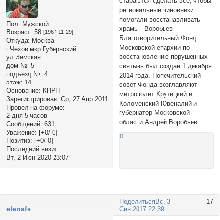
стараются сделать все, чтобы
региональные чиновники
помогали восстанавливать
Пол:
Мужской
храмы - Воробьев
Возраст:
58
[1967-11-29]
Благотворительный Фонд
Откуда:
Москва
Московской епархии по
г.Чехов мкр.Губернский:
восстановлению порушенных
ул.Земская
дом №:
5
святынь был создан 1 декабря
подъезд №:
4
2014 года. Попечительский
этаж:
14
совет Фонда возглавляют
Основание:
КПРП
митрополит Крутицкий и
Зарегистрирован
: Ср, 27 Апр 2011
Коломенский Ювеналий и
Провел на форуме:
губернатор Московской
2 дня 5 часов
области Андрей Воробьев.
Сообщений:
631
Уважение:
[+0/-0]
0
Позитив:
[+0/-0]
Последний визит:
Вт, 2 Июн 2020 23:07
Поделиться
Вс, 3
17
elenafe
Сен 2017 22:39