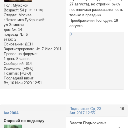
27 августа), но строгий: рыбу
Пол:
Мужской
постящимся разрешается есть
Возраст:
54
[1971-11-18]
только в праздник
Откуда:
Москва
г.Чехов мкр.Губернский:
Преображения Господня, 19
ул.Земская
августа.
дом №:
14
0
подъезд №:
6
этаж:
2
Основание:
ДСН
Зарегистрирован
: Чт, 7 Июл 2011
Провел на форуме:
1 день 8 часов
Сообщений:
614
Уважение:
[+0/-0]
Позитив:
[+0/-0]
Последний визит:
Вт, 16 Июн 2020 12:51
Поделиться
Ср, 23
16
iva2004
Авг 2017 12:55
Старший по подъезду
Власти Подмосковья