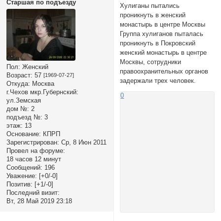
Старшая по подъезду
Хулиганы пытались
проникнуть в женский
монастырь в центре Москвы
Группа хулиганов пыталась
проникнуть в Покровский
женский монастырь в центре
Москвы, сотрудники
Пол:
Женский
правоохранительных органов
Возраст:
57
[1969-07-27]
задержали трех человек.
Откуда:
Москва
г.Чехов мкр.Губернский:
0
ул.Земская
дом №:
2
подъезд №:
3
этаж:
13
Основание:
КПРП
Зарегистрирован
: Ср, 8 Июн 2011
Провел на форуме:
18 часов 12 минут
Сообщений:
196
Уважение:
[+0/-0]
Позитив:
[+1/-0]
Последний визит:
Вт, 28 Май 2019 23:18