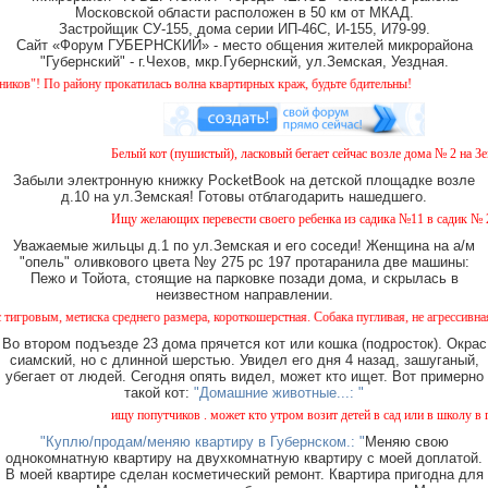
Московской области расположен в 50 км от МКАД.
Застройщик СУ-155, дома серии ИП-46С, И-155, И79-99.
Сайт «Форум ГУБЕРНСКИЙ» - место общения жителей микрорайона
"Губернский" - г.Чехов, мкр.Губернский, ул.Земская, Уездная.
йону прокатилась волна квартирных краж, будьте бдительны!
Белый кот (пушистый), ласковый бегает сейчас возле дома № 2 на Земской.
Забыли электронную книжку PocketBook на детской площадке возле
д.10 на ул.Земская! Готовы отблагодарить нашедшего.
Ищу желающих перевести своего ребенка из садика №11 в садик № 26. Ест
Уважаемые жильцы д.1 по ул.Земская и его соседи! Женщина на а/м
"опель" оливкового цвета №у 275 рс 197 протаранила две машины:
Пежо и Тойота, стоящие на парковке позади дома, и скрылась в
неизвестном направлении.
иска среднего размера, короткошерстная. Собака пугливая, не агрессивная. Кто видел,
Во втором подъезде 23 дома прячется кот или кошка (подросток). Окрас
сиамский, но с длинной шерстью. Увидел его дня 4 назад, зашуганый,
убегает от людей. Сегодня опять видел, может кто ищет. Вот примерно
такой кот:
"Домашние животные...: "
ищу попутчиков . может кто утром возит детей в сад или в школу в город ?
"Куплю/продам/меняю квартиру в Губернском.: "
Меняю свою
однокомнатную квартиру на двухкомнатную квартиру с моей доплатой.
В моей квартире сделан косметический ремонт. Квартира пригодна для