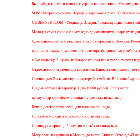
Был найден кошеле в машине с утра по направлению в Москву,девушка сад
SOS! Потерялась собака. Породы - карликовая такса. Уважаемые соседи! 
GUBERNSKI.COM • Уездная д. 3, первый подъезд сидит полосатый ОЧ
Молодая семья срочно снимет одно-двухкомнатную квартиру на длительны
Cдам однокомнатную квартиру в мкр.Губернский ул.Земская. Ремонт от зас
принимаю заказы домашние штучные торты(медовик, муравейник, наполеон
в 3-м подъезде 21 дома (на батарее или под ней в холле) тоскует и дове
Отдам детский стульчик для кормления. Единственный минус - нет мягкой н
Срочно сдам 2-х комнатную квартиру без мебели. В Чехове буду после 15-0
Продам кухонный гарнитур. Цена 10000 рублей. Торг уместен.
приму в дар хоккейные клюшки, лучше даже несколько:)
Куплю детское автокресло, для малыша от 1 года.
Оставлена молодым мужчиной спортивная сумка.
Очевидцы аварии в д. Чепелево просьба откликнуться.
Могу брать попутчиков в Москву до метро Аннино. Отъезд 6.45 от мкр.Губ