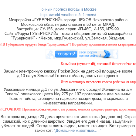
Точный прогноз погоды в Москве
https://world-weather.ru/informers/
Микрорайон «ГУБЕРНСКИЙ» города ЧЕХОВ Чеховского района
Московской области расположен в 50 км от МКАД.
Застройщик СУ-155, дома серии ИП-46С, И-155, И79-99.
Сайт «Форум ГУБЕРНСКИЙ» - место общения жителей микрорайона
"Губернский" - г.Чехов, мкр.Губернский, ул.Земская, Уездная.
Губернском орудует банда "домушников"! По району прокатилась волна квартирных кра
Белый кот (пушистый), ласковый бегает сейчас воз
Забыли электронную книжку PocketBook на детской площадке возле
д.10 на ул.Земская! Готовы отблагодарить нашедшего.
Ищу желающих перевести своего ребенка из садика
Уважаемые жильцы д.1 по ул.Земская и его соседи! Женщина на а/м
"опель" оливкового цвета №у 275 рс 197 протаранила две машины:
Пежо и Тойота, стоящие на парковке позади дома, и скрылась в
неизвестном направлении.
ОЧНО!!! Пропала собака чёрная с тигровым, метиска среднего размера, короткошерстная
Во втором подъезде 23 дома прячется кот или кошка (подросток). Окрас
сиамский, но с длинной шерстью. Увидел его дня 4 назад, зашуганый,
убегает от людей. Сегодня опять видел, может кто ищет. Вот примерно
такой кот:
"Домашние животные...: "