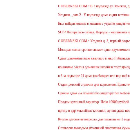
GUBERNSKI.COM • В 3 подъезде ул.Земская, д.6 с
Уездная , дом 2 . У подъезда дома сидит котёнок ,
Был найден кошеле в машине с утра по направлени
SOS! Потерялась собака. Породы - карликовая так
GUBERNSKI.COM • Уездная д. 3, первый подъез
Молодая семья срочно снимет одно-двухкомнатную
Cдам однокомнатную квартиру в мкр.Губернский ул.
принимаю заказы домашние штучные торты(медовик
в 3-м подъезде 21 дома (на батарее или под ней в
Отдам детский стульчик для кормления. Единственн
Срочно сдам 2-х комнатную квартиру без мебели. В
Продам кухонный гарнитур. Цена 10000 рублей. Т
приму в дар хоккейные клюшки, лучше даже неско
Куплю детское автокресло, для малыша от 1 года.
Оставлена молодым мужчиной спортивная сумка.