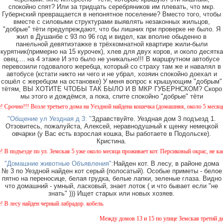
спокойно спят? Или за тридцать серебряников им плевать, что мкр.
Губернский превращается в непонятное поселение? Вместо того, чтобы
вместе с силовыми структурами выявлять незаконных жильцов,
"добрые" тёти предупреждают, что бы лишних при проверке не было. Я
жил в Душанбе с 93 по 96 год и видел, как вполне обыденно в
панельной девятиэтажке в трёхкомнатной квартире жили-были
курятник(примерно на 15 курочек), хлев для двух коров, и около десятка
овец.... на 4 этаже И это было не уникально!!! В маршрутном автобусе
перевозили годовалого жеребца, который со страху там же и навалял в
автобусе (кстати никто ни чего и не убрал, хозяин спокойно доехал и
сошёл с жеребцом на остановке) У меня вопрос к крышующим "добрым"
тётям, ВЫ ХОТИТЕ ЧТОБЫ ТАК БЫЛО И В МКР ГУБЕРНСКОМ? Скоро
мы этого и дождёмся, а пока, спите спокойно "добрые" тёти
очно!!! Возле третьего дома на Уездной найдена кошечка (домашняя, около 5 месяцев). 
"Общение ул Уездная д 3: "
Здравствуйте. Уездная дом 3 подъезд 1.
Отзовитесь, пожалуйста, Алексей, неравнодушный к щенку немецкой
овчарки (у Вас есть взрослая кошка, Вы работаете в Подольске).
Кристина.
подъезде по ул. Земская 5 уже около месяца проживает кот. Персиковый окрас, не кастри
"Домашние животные Объявления":
Найден кот. В лесу, в районе дома
№ 3 по Уездной найден кот серый (полосатый). Особые приметы - белое
пятно на переносице, белая грудка, белые лапки, зеленые глаза. Видно
что домашний - умный, ласковый, знает лоток ( и что бывает если "не
знать" ))) Ищет старых или новых хозяев.
лесу найден черный лабрадор. кобель.
Между домов 13 и 15 по улице Земская третий день