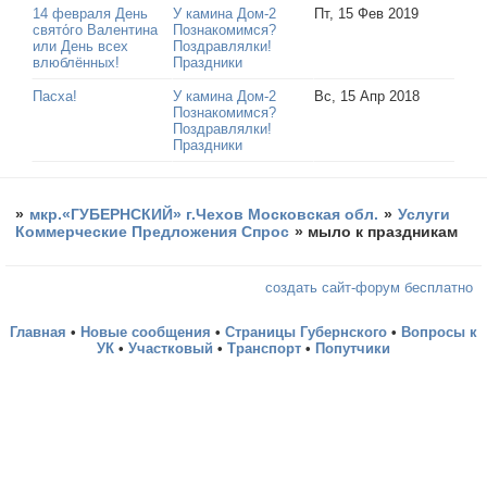
14 февраля День
У камина Дом-2
Пт, 15 Фев 2019
свято́го Валентина
Познакомимся?
или День всех
Поздравлялки!
влюблённых!
Праздники
Пасха!
У камина Дом-2
Вс, 15 Апр 2018
Познакомимся?
Поздравлялки!
Праздники
»
мкр.«ГУБЕРНСКИЙ» г.Чехов Московская обл.
»
Услуги
Коммерческие Предложения Спрос
»
мыло к праздникам
создать сайт-форум бесплатно
Главная
•
Новые сообщения
•
Страницы Губернского
•
Вопросы к
УК
•
Участковый
•
Транспорт
•
Попутчики