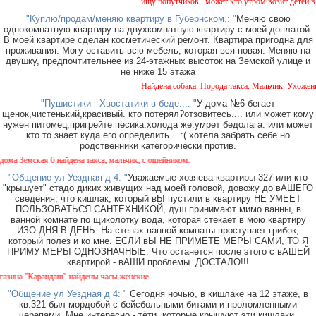
ищу попутчиков . может кто утром возит детей в са
"Куплю/продам/меняю квартиру в Губернском.: "
Меняю свою
однокомнатную квартиру на двухкомнатную квартиру с моей доплатой.
В моей квартире сделан косметический ремонт. Квартира пригодна для
проживания. Могу оставить всю мебель, которая вся новая. Меняю на
двушку, предпочтительнее из 24-этажных высоток на Земской улице и
не ниже 15 этажа
Найдена собака. Порода такса. Мальчик. Ухоженная
"Пушистики - Хвостатики в беде...: "
У дома №6 бегает
щенок,чистенький,красивый. кто потерял?отзовитесь.... или может кому
нужен питомец,пригрейте песика.холода же.умрет бедолага. или может
кто то знает куда его определить... :( хотела забрать себе но
родственники категорически против.
а Земская 6 найдена такса, мальчик, с ошейником.
"Общение ул Уездная д 4: "
Уважаемые хозяева квартиры 327 или кто
"крышует" стадо диких живущих над моей головой, довожу до вАШЕГО
сведения, что кишлак, который вЫ пустили в квартиру НЕ УМЕЕТ
ПОЛЬЗОВАТЬСЯ САНТЕХНИКОЙ, душ принимают мимо ванны, в
ванной комнате по щиколотку вода, которая стекает в мою квартиру
ИЗО ДНЯ В ДЕНЬ. На стенах ванной комнаты проступает грибок,
который полез и ко мне. ЕСЛИ вЫ НЕ ПРИМЕТЕ МЕРЫ САМИ, ТО Я
ПРИМУ МЕРЫ ОДНОЗНАЧНЫЕ. Что останется после этого с вАШЕЙ
квартирой - вАШИ проблемы. ДОСТАЛО!!!
на "Карандаш" найдены часы женские.
"Общение ул Уездная д 4: "
Сегодня ночью, в кишлаке на 12 этаже, в
кв.321 был мордобой с бейсбольными битами и проломленными
черепами. Мне интересно - тёти, которые крышуют эти кишлаки,