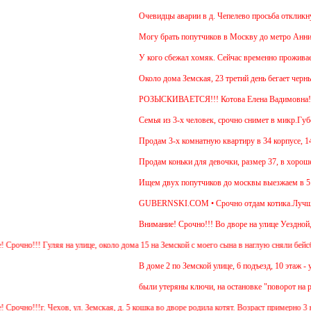
Очевидцы аварии в д. Чепелево просьба откликнут
Могу брать попутчиков в Москву до метро Аннино.
У кого сбежал хомяк. Сейчас временно проживает в
Около дома Земская, 23 третий день бегает черны
РОЗЫСКИВАЕТСЯ!!! Котова Елена Вадимовна
Семья из 3-х человек, срочно снимет в микр.Губер
Продам 3-х комнатную квартиру в 34 корпусе, 14 э
Продам коньки для девочки, размер 37, в хорошем
Ищем двух попутчиков до москвы выезжаем в 5.30-
GUBERNSKI.COM • Срочно отдам котика.Лучше для
Внимание! Срочно!!! Во дворе на улице Уездной, 3
очно!!! Гуляя на улице, около дома 15 на Земской с моего сына в наглую сняли бейсбол
В доме 2 по Земской улице, 6 подъезд, 10 этаж - у
были утеряны ключи, на остановке "поворот на реп
очно!!!г. Чехов, ул. Земская, д. 5 кошка во дворе родила котят. Возраст примерно 3 н